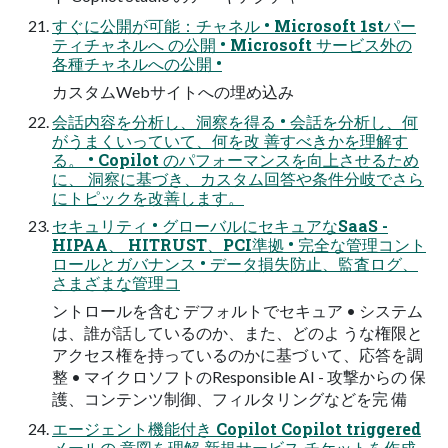
すぐに公開が可能：チャネル • Microsoft 1stパー
ティチャネルへ の公開 • Microsoft サービス外の
各種チャネルへの公開 •
カスタムWebサイトへの埋め込み
会話内容を分析し、洞察を得る • 会話を分析し、何
がうまくいっていて、何を改 善すべきかを理解す
る。 • Copilot のパフォーマンスを向上させるため
に、 洞察に基づき、カスタム回答や条件分岐でさら
にトピックを改善します。
セキュリティ • グローバルにセキュアなSaaS -
HIPAA、 HITRUST、PCI準拠 • 完全な管理コント
ロールとガバナンス • データ損失防止、監査ログ、
さまざまな管理コ
ントロールを含む デフォルトでセキュア • システム
は、誰が話しているのか、また、どのよ うな権限と
アクセス権を持っているのかに基づ いて、応答を調
整 • マイクロソフトのResponsible AI - 攻撃からの 保
護、コンテンツ制御、フィルタリングなどを完 備
エージェント機能付き Copilot Copilot triggered
メールの 意図を理解 新規サービス チケットを作成