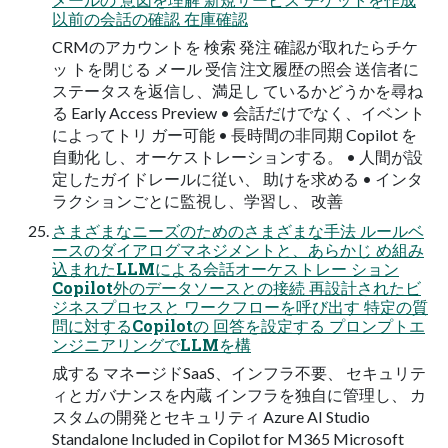
以前の会話の確認 在庫確認
CRMのアカウントを 検索 発注 確認が取れたらチケ
ッ トを閉じる メール 受信 注文履歴の照会 送信者に
ステータスを返信し、満足し ているかどうかを尋ね
る Early Access Preview • 会話だけでなく、イベント
によってトリ ガー可能 • 長時間の非同期 Copilot を
自動化 し、オーケストレーションする。 • 人間が設
定したガイドレールに従い、 助けを求める • インタ
ラクションごとに監視し、学習し、 改善
さまざまなニーズのためのさまざまな手法 ルールベ
ースのダイアログマネジメントと、あらかじ め組み
込まれたLLMによる会話オーケストレー ション
Copilot外のデータソースとの接続 再設計されたビ
ジネスプロセスと ワークフローを呼び出す 特定の質
問に対するCopilotの 回答を設定する プロンプトエ
ンジニアリングでLLMを構
成する マネージドSaaS、インフラ不要、 セキュリテ
ィとガバナンスを内蔵 インフラを独自に管理し、 カ
スタムの開発とセキュリティ Azure AI Studio
Standalone Included in Copilot for M365 Microsoft