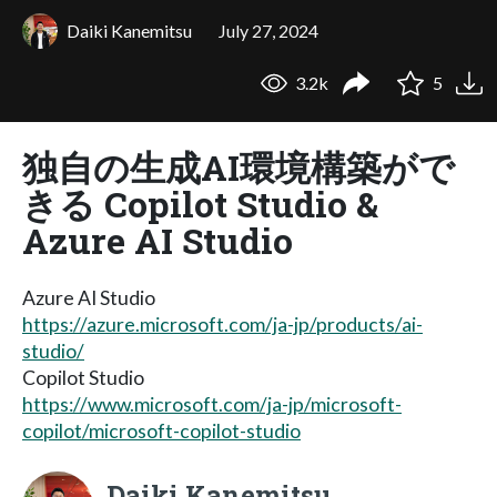
Daiki Kanemitsu
July 27, 2024
3.2k
5
独自の生成AI環境構築がで
きる Copilot Studio &
Azure AI Studio
Azure AI Studio
https://azure.microsoft.com/ja-jp/products/ai-
studio/
Copilot Studio
https://www.microsoft.com/ja-jp/microsoft-
copilot/microsoft-copilot-studio
Daiki Kanemitsu