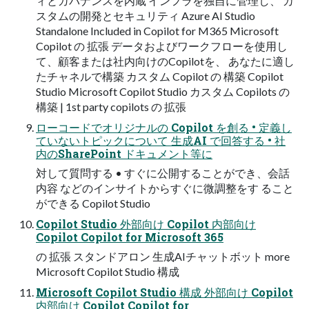
ィとガバナンスを内蔵 インフラを独自に管理し、 カ
スタムの開発とセキュリティ Azure AI Studio
Standalone Included in Copilot for M365 Microsoft
Copilot の 拡張 データおよびワークフローを使用し
て、顧客または社内向けのCopilotを、 あなたに適し
たチャネルで構築 カスタム Copilot の 構築 Copilot
Studio Microsoft Copilot Studio カスタム Copilots の
構築 | 1st party copilots の 拡張
ローコードでオリジナルの Copilot を創る • 定義し
ていないトピックについて 生成AI で回答する • 社
内のSharePoint ドキュメント等に
対して質問する • すぐに公開することができ、会話
内容 などのインサイトからすぐに微調整をす ること
ができる Copilot Studio
Copilot Studio 外部向け Copilot 内部向け
Copilot Copilot for Microsoft 365
の 拡張 スタンドアロン 生成AIチャットボット more
Microsoft Copilot Studio 構成
Microsoft Copilot Studio 構成 外部向け Copilot
内部向け Copilot Copilot for