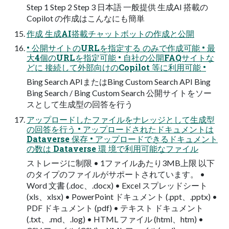
Step 1 Step 2 Step 3 日本語 一般提供 生成AI 搭載の
Copilot の作成はこんなにも簡単
作成 生成AI搭載チャットボットの作成と公開
• 公開サイトのURLを指定する のみで作成可能 • 最
大4個のURLを指定可能 • 自社の公開FAQサイトな
どに 接続して外部向けのCopilot 等に利用可能 •
Bing Search APIまたはBing Custom Search API Bing
Bing Search / Bing Custom Search 公開サイトをソー
スとして生成型の回答を行う
アップロードしたファイルをナレッジとして生成型
の回答を行う • アップロードされたドキュメントは
Dataverse 保存 • アップロードできるドキュメント
の数は Dataverse 環 境で利用可能なファイル
ストレージに制限 • 1ファイルあたり3MB上限 以下
のタイプのファイルがサポートされています。 •
Word 文書 (.doc、.docx) • Excel スプレッドシート
(xls、xlsx) • PowerPoint ドキュメント (.ppt、.pptx) •
PDF ドキュメント (pdf) • テキスト ドキュメント
(.txt、.md、.log) • HTML ファイル (html、htm) •