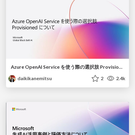
Azure OpenAI Service を使う際の選択肢 Provisioned について 20250527 update
daikikanemitsu
2
2.4k