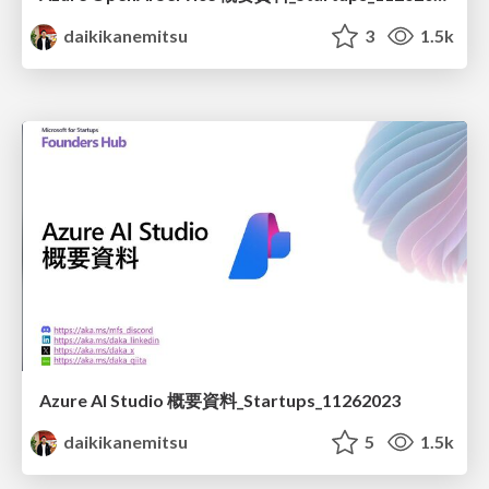
daikikanemitsu
3
1.5k
Azure AI Studio 概要資料_Startups_11262023
daikikanemitsu
5
1.5k