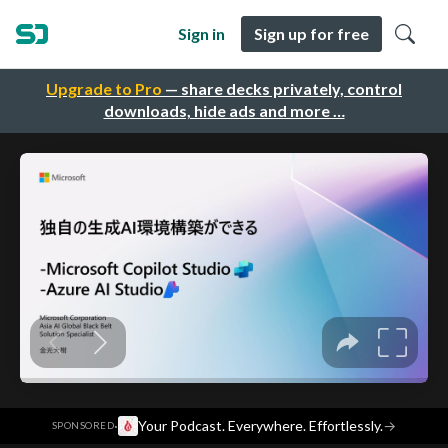
Sign in
Sign up for free
Upgrade to Pro
— share decks privately, control
downloads, hide ads and more …
·
Your Podcast. Everywhere. Effortlessly.
→
SPONSORED