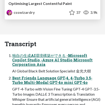
Optimising Largest Contentful Paint
csswizardry
37
3.9k
Transcript
独自の生成AI環境構築ができる -Microsoft
Copilot Studio -Azure AI Studio Microsoft
Corporation Asia
AI Global Black Belt Solution Specialist 金光大樹
Best Friends Language GPT-4, 4-Turbo 3.5-
Turbo Multi-Modal GPT-4o mini GPT-4o
GPT-4-Turbo with Vision Fine Tuning GPT-4 GPT-3.5-
Turbo Images DALL·E 3 Transcription & Translation
Whisper Ensure that artificial general intelligence (AGI)
benefits humanity Empower every person and