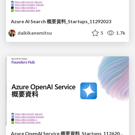
Azure AI Search 概要資料_Startups_11292023
daikikanemitsu
5
1.7k
Azure OpenAI Service 概要資料_Startups_11262023