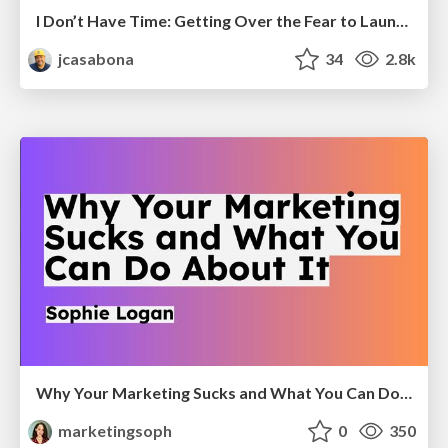
I Don’t Have Time: Getting Over the Fear to Launch Your Podcast
jcasabona
34
2.8k
Why Your Marketing Sucks and What You Can Do About It - Sophie Logan
marketingsoph
0
350