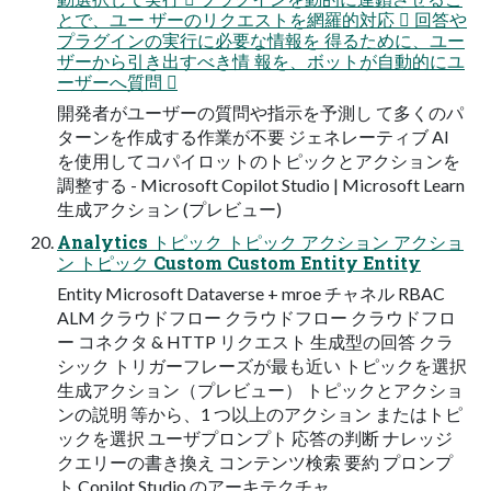
とで、ユー ザーのリクエストを網羅的対応  回答や
プラグインの実行に必要な情報を 得るために、ユー
ザーから引き出すべき情 報を、ボットが自動的にユ
ーザーへ質問 
開発者がユーザーの質問や指示を予測し て多くのパ
ターンを作成する作業が不要 ジェネレーティブ AI
を使用してコパイロットのトピックとアクションを
調整する - Microsoft Copilot Studio | Microsoft Learn
生成アクション (プレビュー)
Analytics トピック トピック アクション アクショ
ン トピック Custom Custom Entity Entity
Entity Microsoft Dataverse + mroe チャネル RBAC
ALM クラウドフロー クラウドフロー クラウドフロ
ー コネクタ & HTTP リクエスト 生成型の回答 クラ
シック トリガーフレーズが最も近い トピックを選択
生成アクション（プレビュー） トピックとアクショ
ンの説明 等から、1 つ以上のアクション またはトピ
ックを選択 ユーザプロンプト 応答の判断 ナレッジ
クエリーの書き換え コンテンツ検索 要約 プロンプ
ト Copilot Studio のアーキテクチャ