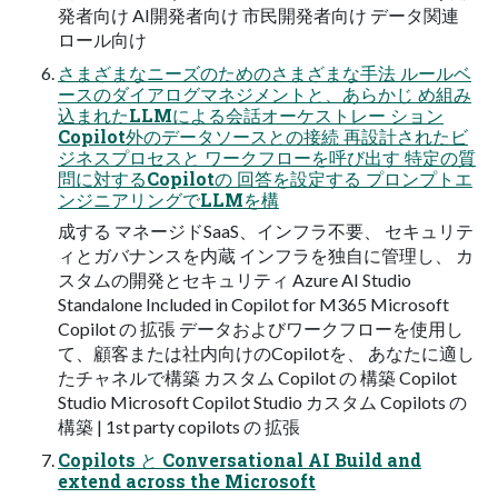
発者向け AI開発者向け 市民開発者向け データ関連
ロール向け
さまざまなニーズのためのさまざまな手法 ルールベ
ースのダイアログマネジメントと、あらかじ め組み
込まれたLLMによる会話オーケストレー ション
Copilot外のデータソースとの接続 再設計されたビ
ジネスプロセスと ワークフローを呼び出す 特定の質
問に対するCopilotの 回答を設定する プロンプトエ
ンジニアリングでLLMを構
成する マネージドSaaS、インフラ不要、 セキュリテ
ィとガバナンスを内蔵 インフラを独自に管理し、 カ
スタムの開発とセキュリティ Azure AI Studio
Standalone Included in Copilot for M365 Microsoft
Copilot の 拡張 データおよびワークフローを使用し
て、顧客または社内向けのCopilotを、 あなたに適し
たチャネルで構築 カスタム Copilot の 構築 Copilot
Studio Microsoft Copilot Studio カスタム Copilots の
構築 | 1st party copilots の 拡張
Copilots と Conversational AI Build and
extend across the Microsoft