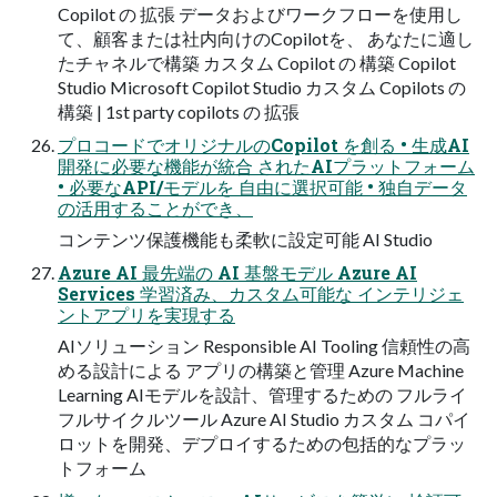
Copilot の 拡張 データおよびワークフローを使用し
て、顧客または社内向けのCopilotを、 あなたに適し
たチャネルで構築 カスタム Copilot の 構築 Copilot
Studio Microsoft Copilot Studio カスタム Copilots の
構築 | 1st party copilots の 拡張
プロコードでオリジナルのCopilot を創る • 生成AI
開発に必要な機能が統合 されたAIプラットフォーム
• 必要なAPI/モデルを 自由に選択可能 • 独自データ
の活用することができ、
コンテンツ保護機能も柔軟に設定可能 AI Studio
Azure AI 最先端の AI 基盤モデル Azure AI
Services 学習済み、カスタム可能な インテリジェ
ントアプリを実現する
AIソリューション Responsible AI Tooling 信頼性の高
める設計による アプリの構築と管理 Azure Machine
Learning AIモデルを設計、管理するための フルライ
フルサイクルツール Azure AI Studio カスタム コパイ
ロットを開発、デプロイするための包括的なプラッ
トフォーム