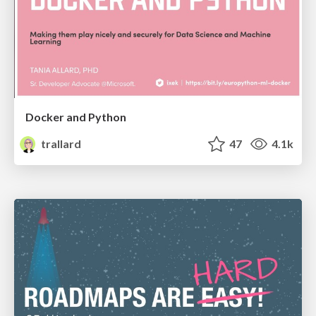
Docker and Python
trallard
47
4.1k