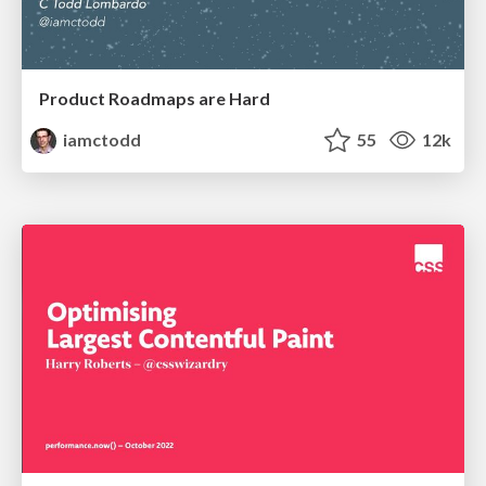
Product Roadmaps are Hard
iamctodd
55
12k