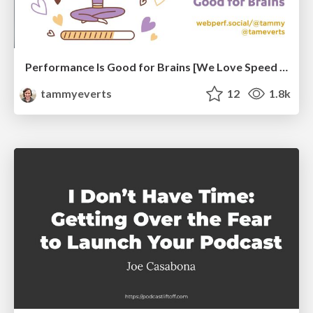
Performance Is Good for Brains [We Love Speed 2024]
tammyeverts
12
1.8k