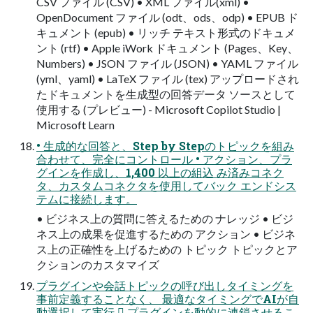
CSV ファイル (CSV) • XML ファイル(xml) •
OpenDocument ファイル (odt、ods、odp) • EPUB ド
キュメント (epub) • リッチ テキスト形式のドキュメ
ント (rtf) • Apple iWork ドキュメント (Pages、Key、
Numbers) • JSON ファイル (JSON) • YAML ファイル
(yml、yaml) • LaTeX ファイル (tex) アップロードされ
たドキュメントを生成型の回答データ ソースとして
使用する (プレビュー) - Microsoft Copilot Studio |
Microsoft Learn
• 生成的な回答と、Step by Stepのトピックを組み
合わせて、完全にコントロール • アクション、プラ
グインを作成し、1,400 以上の組込 み済みコネク
タ、カスタムコネクタを使用してバック エンドシス
テムに接続します。
• ビジネス上の質問に答えるための ナレッジ • ビジ
ネス上の成果を促進するための アクション • ビジネ
ス上の正確性を上げるための トピック トピックとア
クションのカスタマイズ
プラグインや会話トピックの呼び出しタイミングを
事前定義することなく、 最適なタイミングでAIが自
動選択して実行  プラグインを動的に連鎖させるこ