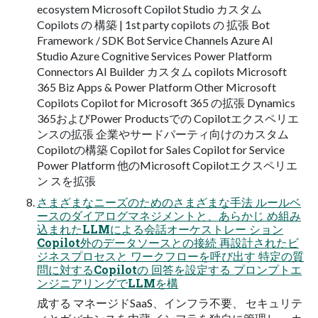
ecosystem Microsoft Copilot Studio カスタム
Copilots の 構築 | 1st party copilots の 拡張 Bot
Framework / SDK Bot Service Channels Azure AI
Studio Azure Cognitive Services Power Platform
Connectors AI Builder カスタム copilots Microsoft
365 Biz Apps & Power Platform Other Microsoft
Copilots Copilot for Microsoft 365 の拡張 Dynamics
365およびPower Productsでの Copilotエクスペリエ
ンスの拡張 企業やサードパーティ向けのカスタム
Copilotの構築 Copilot for Sales Copilot for Service
Power Platform 他のMicrosoft Copilotエクスペリエ
ン スを拡張
さまざまなニーズのためのさまざまな手法 ルールベ
ースのダイアログマネジメントと、あらかじ め組み
込まれたLLMによる会話オーケストレー ション
Copilot外のデータソースとの接続 再設計されたビ
ジネスプロセスと ワークフローを呼び出す 特定の質
問に対するCopilotの 回答を設定する プロンプトエ
ンジニアリングでLLMを構
成する マネージドSaaS、インフラ不要、 セキュリテ