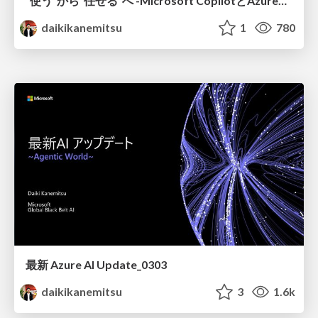
“使う”から“任せる”へ -Microsoft CopilotとAzureではじめるAIエージェント導入
daikikanemitsu
1
780
最新 Azure AI Update_0303
daikikanemitsu
3
1.6k