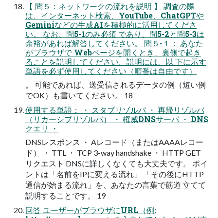
【 問５：ネットワークの流れを説明 】 調査の際
は、インターネット検索、YouTube、ChatGPTや
Geminiなどの生成AIを積極的に活用してくださ
い。 なお、問5-1のみ必須 であり、問5-2と問5-3は
余裕があれば解答してください。 問５-１： あなた
がブラウザで Webページを開くとき、裏側で起き
ることを説明してください。説明には、以 下に示す
単語を必ず使用してください（順番は自由です）
。 可能であれば、送受信されるデータの例（短い例
でOK）も書いてください。 18
使用する単語： ・ スタブリゾルバ ・ 再帰リゾルバ
（リカーシブリゾルバ） ・ 権威DNSサーバ ・ DNS
クエリ ・
DNSレスポンス ・ Aレコード（またはAAAAレコー
ド） ・ TTL ・ TCP 3-way handshake ・ HTTP GET
リクエスト DNSに詳しくなくても大丈夫です。 ポイ
ントは「名前をIPに変える流れ」 「その後にHTTP
通信が始まる流れ」を、あなたの言葉で筋道 立てて
説明することです。 19
回答 ユーザーがブラウザにURL（例: