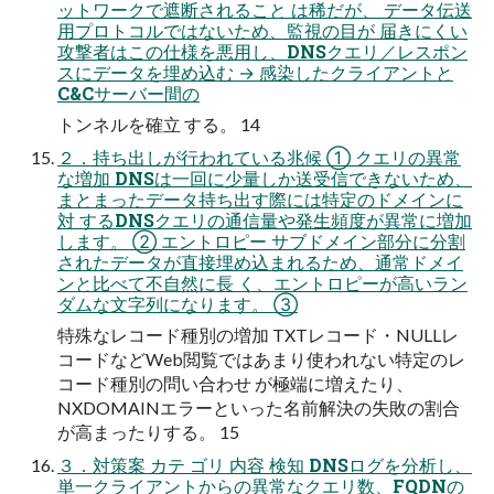
ットワークで遮断されること は稀だが、 データ伝送
用プロトコルではないため、監視の目が 届きにくい
攻撃者はこの仕様を悪用し、DNSクエリ／レスポン
スにデータを埋め込む → 感染したクライアントと
C&Cサーバー間の
トンネルを確立 する。 14
２．持ち出しが行われている兆候 ① クエリの異常
な増加 DNSは一回に少量しか送受信できないため、
まとまったデータ持ち出す際には特定のドメインに
対 するDNSクエリの通信量や発生頻度が異常に増加
します。 ② エントロピー サブドメイン部分に分割
されたデータが直接埋め込まれるため、通常ドメイ
ンと比べて不自然に長 く、エントロピーが高いラン
ダムな文字列になります。 ③
特殊なレコード種別の増加 TXTレコード・NULLレ
コードなどWeb閲覧ではあまり使われない特定のレ
コード種別の問い合わせ が極端に増えたり、
NXDOMAINエラーといった名前解決の失敗の割合
が高まったりする。 15
３．対策案 カテ ゴリ 内容 検知 DNSログを分析し、
単一クライアントからの異常なクエリ数、FQDNの