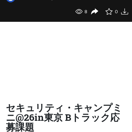
8
0
セキュリティ・キャンプミ
ニ@26in東京 Bトラック応
募課題