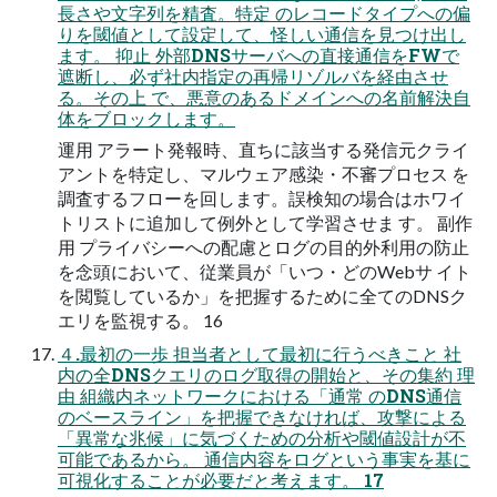
長さや文字列を精査。特定 のレコードタイプへの偏
りを閾値として設定して、怪しい通信を見つけ出し
ます。 抑止 外部DNSサーバへの直接通信をFWで
遮断し、必ず社内指定の再帰リゾルバを経由させ
る。その上 で、悪意のあるドメインへの名前解決自
体をブロックします。
運用 アラート発報時、直ちに該当する発信元クライ
アントを特定し、マルウェア感染・不審プロセス を
調査するフローを回します。誤検知の場合はホワイ
トリストに追加して例外として学習させま す。 副作
用 プライバシーへの配慮とログの目的外利用の防止
を念頭において、従業員が「いつ・どのWebサ イト
を閲覧しているか」を把握するために全てのDNSク
エリを監視する。 16
４.最初の一歩 担当者として最初に行うべきこと 社
内の全DNSクエリのログ取得の開始と、その集約 理
由 組織内ネットワークにおける「通常 のDNS通信
のベースライン」を把握できなければ、攻撃による
「異常な兆候」に気づくための分析や閾値設計が不
可能であるから。 通信内容をログという事実を基に
可視化することが必要だと考えます。 17