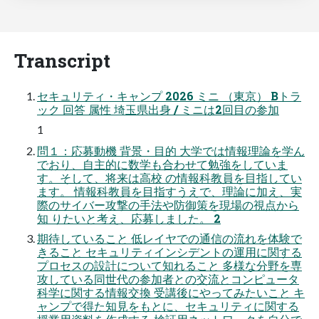
Transcript
セキュリティ・キャンプ 2026 ミニ （東京） Bトラ
ック 回答 属性 埼玉県出身 / ミニは2回目の参加
1
問１：応募動機 背景・目的 大学では情報理論を学ん
でおり、自主的に数学も合わせて勉強をしていま
す。そして、将来は高校 の情報科教員を目指してい
ます。 情報科教員を目指すうえで、理論に加え、実
際のサイバー攻撃の手法や防御策を現場の視点から
知 りたいと考え、応募しました。 2
期待していること 低レイヤでの通信の流れを体験で
きること セキュリティインシデントの運用に関する
プロセスの設計について知れること 多様な分野を専
攻している同世代の参加者との交流とコンピュータ
科学に関する情報交換 受講後にやってみたいこと キ
ャンプで得た知見をもとに、セキュリティに関する