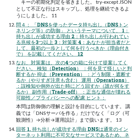
キーの初期化判定を省きました。 try-except JSON
として不正な行はスキップし、処理を継続できるよ
うにしました。 11
問４： 「DNSを使ったデータ持ち出し（DNSトン
ネリング等）の防御」 というテーマについて、 1：
持ち出しが成功する理由 2：持ち出しが行われてい
る兆候を3つ以上 3：対策案 4：あなたが担当者だと
して、最初の一歩として何を行うべきか（理由付き
で） を記載してください。 12
なお、対策案は、次の4つの箱に分けて提案してく
ださい。 検知（Detection） ：何を見て怪しいと判
断するか 抑止（Prevention） ：どう制限・遮断す
るか（やりすぎ注意も含む） 運用（Operations）
：誤検知や例外が出た時にどう回すか（誰が何をす
るか） 副作用（Trade-off） ：正当な通信が壊れる
可能性／プライバシーへの配慮 ヒント：
本問は防御側の理解と設計を目的にしています。 講
義では「DNSサーバを作る」だけでなく「ログ（可
観測性）→分析→運用設計」まで扱いま す。 13
回答 1. 持ち出しが成功する理由 DNSは通常のイン
ターネット利用に不可欠なサービスであるため、ネ