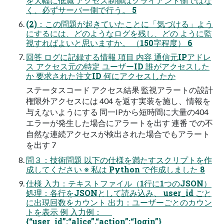
を大幅に低減 アクセス制御はクライアント側ではな
く、必ずサーバー側で行う。 5
(2)：この問題が起きていたことに「気づける」よう
にするには、どのようなログを残し、どの ように監
視すればよいと思いますか。 （150字程度） 6
回答 ログに記録する情報 項目 内容 通信元IPアドレ
ス アクセス元の特定 ユーザーID 誰がアクセスした
か 要求された注文ID 何にアクセスしたか
ステータスコード アクセス結果 監視アラートの設計
権限外アクセスには 404 を返す実装を施し、情報を
与えないようにする 同一IPから短時間に大量の404
エラーが発生した場合にアラートを出す 連番 での不
自然な連続アクセスが検出された場合でもアラート
を出す 7
問３：技術問題 以下の仕様を満たすスクリプトを作
成してください ※ 私は Python で作成しました 8
仕様 入力：テキストファイル（1行に1つのJSON）
処理：各行をJSONとして読み込み、 user_id ごと
に出現回数をカウント 出力：ユーザーごとのカウン
トを表示 例 入力例：
{“user_id”:“alice”,“action”:“login”}