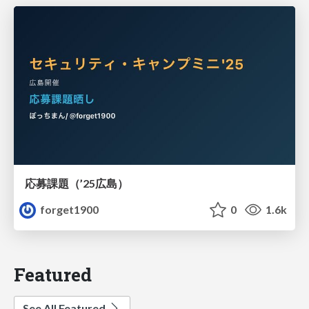
応募課題（’25広島）
forget1900
0
1.6k
Featured
See All Featured