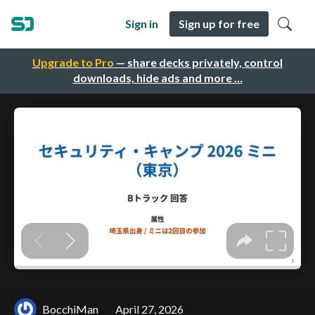
Sign in
Sign up for free
Upgrade to Pro
— share decks privately, control
downloads, hide ads and more …
BocchiMan
April 27, 2026