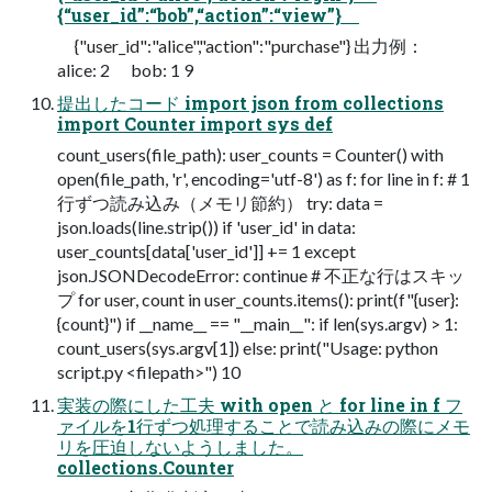
{“user_id”:“bob”,“action”:“view”}
{"user_id":"alice","action":"purchase"} 出力例：
alice: 2 bob: 1 9
提出したコード import json from collections
import Counter import sys def
count_users(file_path): user_counts = Counter() with
open(file_path, 'r', encoding='utf-8') as f: for line in f: # 1
行ずつ読み込み（メモリ節約） try: data =
json.loads(line.strip()) if 'user_id' in data:
user_counts[data['user_id']] += 1 except
json.JSONDecodeError: continue # 不正な行はスキッ
プ for user, count in user_counts.items(): print(f"{user}:
{count}") if __name__ == "__main__": if len(sys.argv) > 1:
count_users(sys.argv[1]) else: print("Usage: python
script.py <filepath>") 10
実装の際にした工夫 with open と for line in f フ
ァイルを1行ずつ処理することで読み込みの際にメモ
リを圧迫しないようしました。
collections.Counter