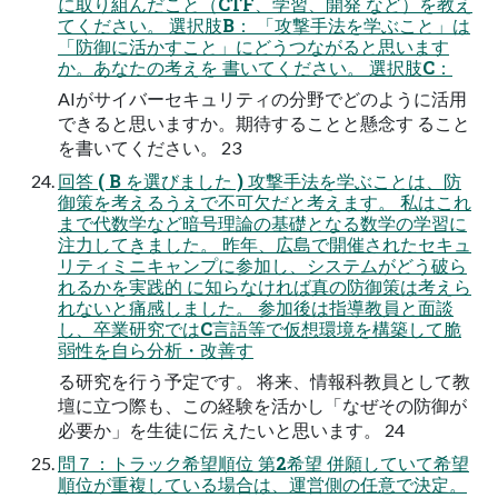
に取り組んだこと（CTF、学習、開発 など）を教え
てください。 選択肢B： 「攻撃手法を学ぶこと」は
「防御に活かすこと」にどうつながると思います
か。あなたの考えを 書いてください。 選択肢C：
AIがサイバーセキュリティの分野でどのように活用
できると思いますか。期待することと懸念す ること
を書いてください。 23
回答 ( B を選びました ) 攻撃手法を学ぶことは、防
御策を考えるうえで不可欠だと考えます。 私はこれ
まで代数学など暗号理論の基礎となる数学の学習に
注力してきました。 昨年、広島で開催されたセキュ
リティミニキャンプに参加し、システムがどう破ら
れるかを実践的 に知らなければ真の防御策は考えら
れないと痛感しました。 参加後は指導教員と面談
し、卒業研究ではC言語等で仮想環境を構築して脆
弱性を自ら分析・改善す
る研究を行う予定です。 将来、情報科教員として教
壇に立つ際も、この経験を活かし「なぜその防御が
必要か」を生徒に伝 えたいと思います。 24
問７：トラック希望順位 第2希望 併願していて希望
順位が重複している場合は、運営側の任意で決定。