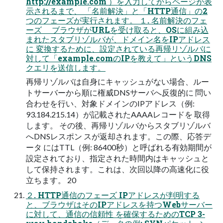
http://example.com ）を入力してからページが表
示されるまで、 「名前解決」と「HTTP通信」の2
つのフェーズが実行されます。 １. 名前解決のフェ
ーズ ブラウザがURLを受け取ると、OSに組み込
まれたスタブリゾルバが、ドメイン名をIPアドレス
に 変換するために、設定されている再帰リゾルバに
対して「example.comのIPを教えて」というDNS
クエリを送信します。
再帰リゾルバは自身にキャッシュがない場合、ルー
トサーバーから順に権威DNSサーバへ反復的に 問い
合わせを行い、対象ドメインのIPアドレス（例:
93.184.215.14）が記載されたAAAAレコードを 取得
します。 その後、再帰リゾルバからスタブリゾルバ
へDNSレスポン スが返却されます。この際、応答デ
ータ にはTTL（例: 86400秒）と呼ばれる有効期間が
設定されており、指定された時間内はキャッシュと
して保持されます。これは、次回以降の高速化に役
立ちます。 20
２. HTTP通信のフェーズ IPアドレスが判明する
と、ブラウザはそのIPアドレスを持つWebサーバー
に対して、通信の信頼性 を確保するためのTCP 3-