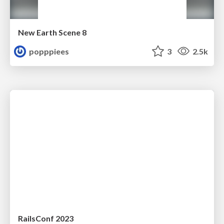
New Earth Scene 8
popppiees
3
2.5k
RailsConf 2023