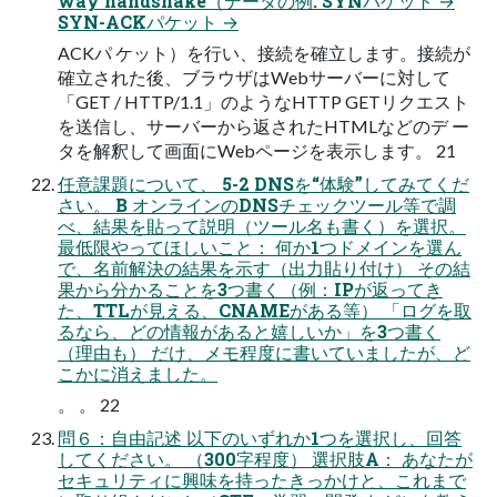
way handshake（データの例: SYNパケット →
SYN-ACKパケット →
ACKパ ケット）を行い、接続を確立します。接続が
確立された後、ブラウザはWebサーバーに対して
「GET / HTTP/1.1」のようなHTTP GETリクエスト
を送信し、サーバーから返されたHTMLなどのデ ー
タを解釈して画面にWebページを表示します。 21
任意課題について、 5-2 DNSを“体験”してみてくだ
さい。 B オンラインのDNSチェックツール等で調
べ、結果を貼って説明（ツール名も書く）を選択。
最低限やってほしいこと： 何か1つドメインを選ん
で、名前解決の結果を示す（出力貼り付け） その結
果から分かることを3つ書く（例：IPが返ってき
た、TTLが見える、CNAMEがある等） 「ログを取
るなら、どの情報があると嬉しいか」を3つ書く
（理由も） だけ、メモ程度に書いていましたが、ど
こかに消えました。
。 。 22
問６：自由記述 以下のいずれか1つを選択し、回答
してください。 （300字程度） 選択肢A： あなたが
セキュリティに興味を持ったきっかけと、これまで