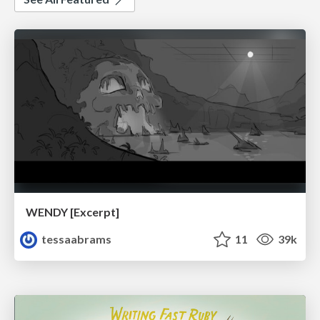
WENDY [Excerpt]
tessaabrams
11
39k