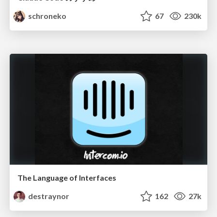
schroneko
67
230k
The Language of Interfaces
destraynor
162
27k