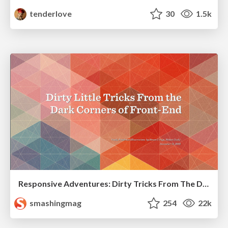
tenderlove
30
1.5k
Responsive Adventures: Dirty Tricks From The Dark Corners of Front-End
smashingmag
254
22k