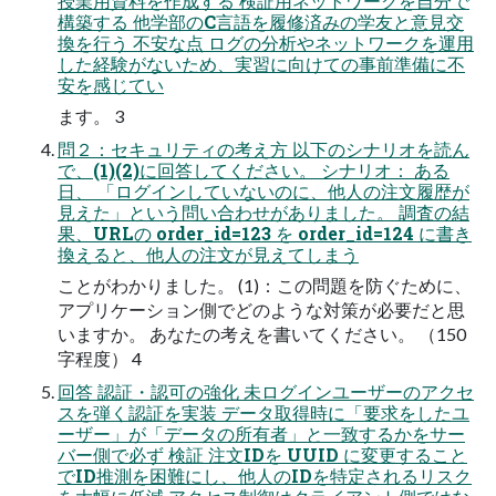
授業用資料を作成する 検証用ネットワークを自分で
構築する 他学部のC言語を履修済みの学友と意見交
換を行う 不安な点 ログの分析やネットワークを運用
した経験がないため、実習に向けての事前準備に不
安を感じてい
ます。 3
問２：セキュリティの考え方 以下のシナリオを読ん
で、(1)(2)に回答してください。 シナリオ： ある
日、 「ログインしていないのに、他人の注文履歴が
見えた」という問い合わせがありました。 調査の結
果、URLの order_id=123 を order_id=124 に書き
換えると、他人の注文が見えてしまう
ことがわかりました。 (1)：この問題を防ぐために、
アプリケーション側でどのような対策が必要だと思
いますか。 あなたの考えを書いてください。 （150
字程度） 4
回答 認証・認可の強化 未ログインユーザーのアクセ
スを弾く認証を実装 データ取得時に「要求をしたユ
ーザー」が「データの所有者」と一致するかをサー
バー側で必ず 検証 注文IDを UUID に変更すること
でID推測を困難にし、他人のIDを特定されるリスク