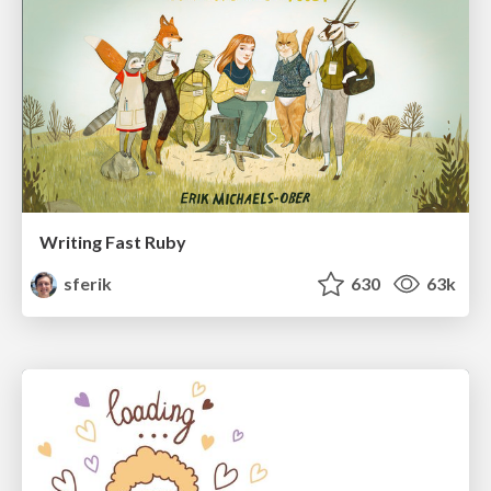
Writing Fast Ruby
sferik
630
63k