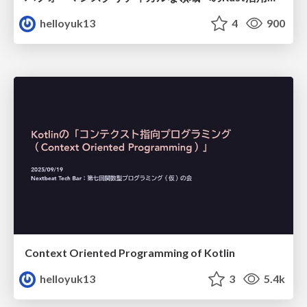
helloyuk13
4
900
Context Oriented Programming of Kotlin
helloyuk13
3
5.4k