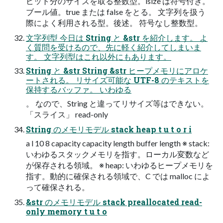
ビット分のサイズを取る整数型。isize は符号付き。
ブール値。true または false をとる。 文字列を扱う
際によく利用される型。後述。 符号なし整数型。
文字列型 今日は String と &str を紹介します。 よ
く質問を受けるので、先に軽く紹介してしまいま
す。 文字列型はこれ以外にもあります。
String と &str String &str ヒープメモリにアロケ
ートされる。 リサイズ可能な UTF-8 のテキストを
保持するバッファ。 いわゆる
。 なので、String と違ってリサイズ等はできない。
「スライス」 read-only
String のメモリモデル stack heap t u t o r i
a l 10 8 capacity capacity length buffer length ※ stack:
いわゆるスタックメモリを指す。ローカル変数など
が保存される領域。 ※ heap: いわゆるヒープメモリを
指す。動的に確保される領域で、C では malloc によ
って確保される。
&str のメモリモデル stack preallocated read-
only memory t u t o