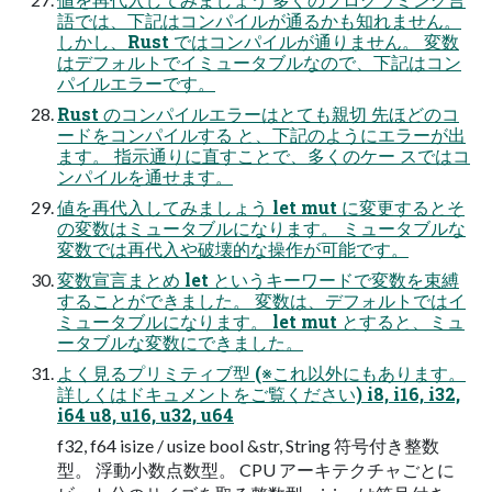
語では、下記はコンパイルが通るかも知れません。
しかし、Rust ではコンパイルが通りません。 変数
はデフォルトでイミュータブルなので、下記はコン
パイルエラーです。
Rust のコンパイルエラーはとても親切 先ほどのコ
ードをコンパイルする と、下記のようにエラーが出
ます。 指示通りに直すことで、多くのケー スではコ
ンパイルを通せます。
値を再代入してみましょう let mut に変更するとそ
の変数はミュータブルになります。 ミュータブルな
変数では再代入や破壊的な操作が可能です。
変数宣言まとめ let というキーワードで変数を束縛
することができました。 変数は、デフォルトではイ
ミュータブルになります。 let mut とすると、ミュ
ータブルな変数にできました。
よく見るプリミティブ型 (※これ以外にもあります。
詳しくはドキュメントをご覧ください) i8, i16, i32,
i64 u8, u16, u32, u64
f32, f64 isize / usize bool &str, String 符号付き整数
型。 浮動小数点数型。 CPU アーキテクチャごとに