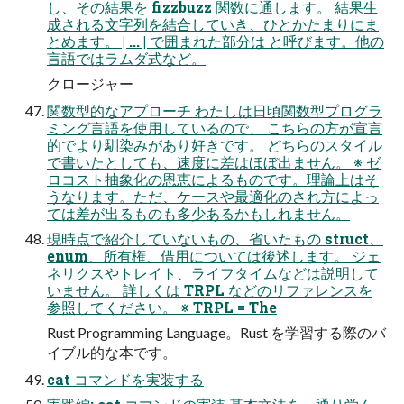
し、その結果を fizzbuzz 関数に通します。 結果生
成される文字列を結合していき、ひとかたまりにま
とめます。 | ... | で囲まれた部分は と呼びます。他の
言語ではラムダ式など。
クロージャー
関数型的なアプローチ わたしは日頃関数型プログラ
ミング言語を使用しているので、 こちらの方が宣言
的でより馴染みがあり好きです。 どちらのスタイル
で書いたとしても、速度に差はほぼ出ません。 ※ ゼ
ロコスト抽象化の恩恵によるものです。理論上はそ
うなります。ただ、ケースや最適化のされ方によっ
ては差が出るものも多少あるかもしれません。
現時点で紹介していないもの、省いたもの struct、
enum、所有権、借用については後述します。 ジェ
ネリクスやトレイト、ライフタイムなどは説明して
いません。 詳しくは TRPL などのリファレンスを
参照してください。 ※ TRPL = The
Rust Programming Language。Rust を学習する際のバ
イブル的な本です。
cat コマンドを実装する