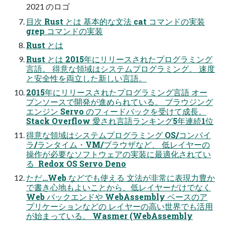
2021 のロゴ
目次 Rust とは 基本的な文法 cat コマンドの実装
grep コマンドの実装
Rust とは
Rust とは 2015年にリリースされたプログラミング
言語。 得意な領域はシステムプログラミング。 速度
と安全性を両立した新しい言語。
2015年にリリースされたプログラミング言語 オー
プンソースで開発が進められている。 ブラウジング
エンジン Servo のフィードバックを受けて成長。
Stack Overflow 愛され言語ランキング5年連続1位
得意な領域はシステムプログラミング OS/コンパイ
ラ/ランタイム・VM/ブラウザなど、 低レイヤーの
操作が必要なソフトウェアの実装に最適化されてい
る ️ Redox OS Servo Deno
ただ…Web などでも使える 文法が非常に表現力豊か
で書き心地もよいことから、低レイヤーだけでなく
Web バックエンドや WebAssembly ベースのア
プリケーションなどの レイヤーの高い世界でも活用
が始まっている。 Wasmer (WebAssembly