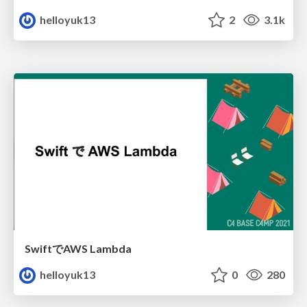
helloyuk13
2
3.1k
SwiftでAWS Lambda
helloyuk13
0
280