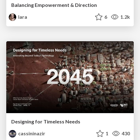
Balancing Empowerment & Direction
lara
6
1.2k
Designing for Timeless Needs
cassininazir
1
430