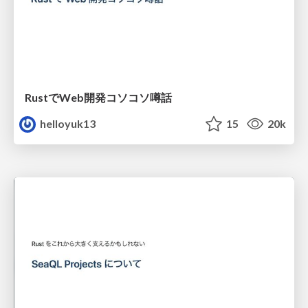
RustでWeb開発コソコソ噂話
helloyuk13
15
20k