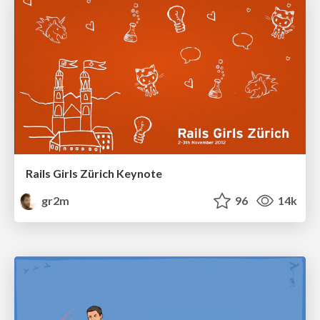
Rails Girls Zürich Keynote
gr2m
96
14k