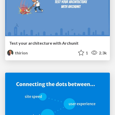
Test your architecture with Archunit
thirion
1
2.3k