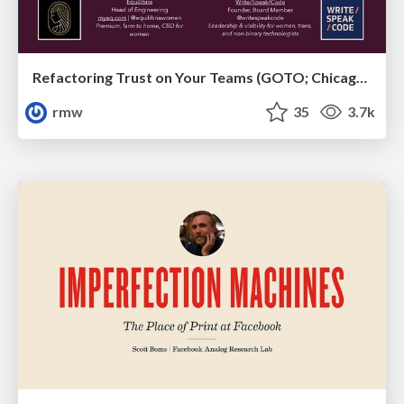
Refactoring Trust on Your Teams (GOTO; Chicago 2020)
rmw
35
3.7k