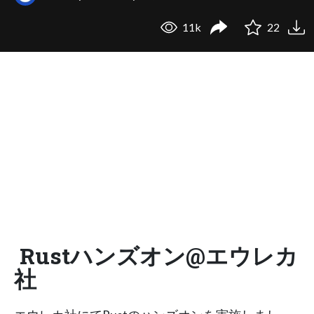
11k
22
Rustハンズオン@エウレカ
社