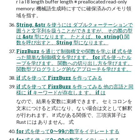
r i a l 8 length buffer length ※ preallocated read-only
memory: 機械語生成時にすでに確保済みのメモリ領
域を指す。
String, &str を使うには ダブルクォーテーションで
囲うと文字列を扱うことができますが、 その際の型
は &str 型になります。 たとえば、to_string() 関
数を呼び出すと、String 型になります。
FizzBuzz を通じて制御構文や関数を学ぶ if 式を使
った簡単な制御構文を学びます。 for 式を使ったル
ープを学びます。 関数への切り出し方を学びます。
関数型プログラミング的なアプローチを学びます。
if 式を使って FizzBuzz を作ってみる
if 式を使って FizzBuzz を作ってみる 他の言語と同
様に if キーワードが存在しま す。 if は
なので、結果を変数に束縛できます。 セミコロンを
文末につけると式になり、な い場合は文として解釈
が行われます。 if 式がある関係で、三項演算子は
Rust には ありません。 式
for 式を使って0〜99の数字をイテレートする
for 式を使って0〜99の数字をイテレートする