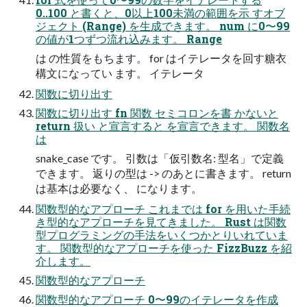
0..100 と書くと、0以上100未満の範囲を示 すオブ
ジェクト (Range) を生成できます。 num に0〜99
の値が1つずつ流れ込みます。 Range
は の性質をもちます。 for はイテレータを回す糖衣
構文になってい ます。 イテレータ
関数に切り出す
関数に切り出す fn 関数 セミコロンを書 かないと
return 扱い と宣言すると を宣言できます。 関数名
は
snake_case です。 引数は「仮引数名: 型名」で定義
できます。 返りの型は -> のあとに書きます。 return
は基本は必要なく、 になります。
関数型的なアプローチ これまでは for を用いた手続
き型的なアプローチを見てきました。 Rust は関数
型プログラミングの手法をいくつかとりいれていま
す。 関数型的なアプローチを使った FizzBuzz を紹
介します。
関数型的なアプローチ
関数型的なアプローチ 0〜99のイテレータを作成