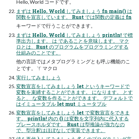
Hello, World コードです。
まずは Hello, World してみましょう fn main() は
関数を宣言しています。 Rust では関数の定義は fn
キーワードで行うことができます。
まずは Hello, World してみましょう println! で標
準出力します。 は であることを意味します。 マク
ロとは、Rust のプログラムをプログラミングする
仕組みのことです。
他の言語ではメタプログラミングとも呼ぶ機能のこ
とです。 `!` マクロ
実行してみましょう
変数宣言をしてみましょう let というキーワードで
変数を束縛することができます。 になります。 とす
ると、 な変数を作ることができます。 デフォルトで
はイミュータブル let mut ミュータブル
変数宣言をしてみましょう let で変数宣言をできま
す。 println! 内の {} は変数を文字列内に代入する
プレースホルダです。 Rust は型推論が強力なの
で、型注釈はほぼなしで実装できます。
値を再代入してみましょう 多くのプログラミング言