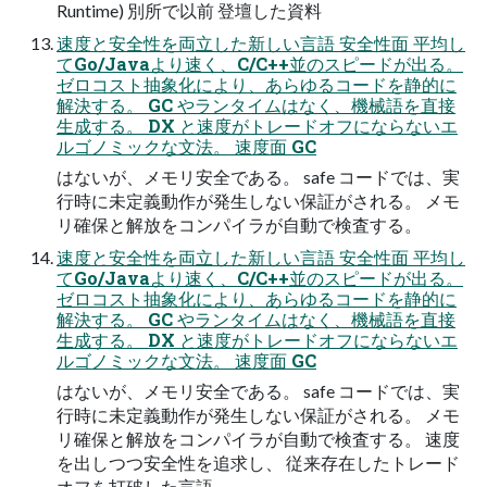
Runtime) 別所で以前 登壇した資料
速度と安全性を両立した新しい言語 安全性面 平均し
てGo/Javaより速く、C/C++並のスピードが出る。
ゼロコスト抽象化により、あらゆるコードを静的に
解決する。 GC やランタイムはなく、機械語を直接
生成する。 DX と速度がトレードオフにならないエ
ルゴノミックな文法。 速度面 GC
はないが、メモリ安全である。 safe コードでは、実
行時に未定義動作が発生しない保証がされる。 メモ
リ確保と解放をコンパイラが自動で検査する。
速度と安全性を両立した新しい言語 安全性面 平均し
てGo/Javaより速く、C/C++並のスピードが出る。
ゼロコスト抽象化により、あらゆるコードを静的に
解決する。 GC やランタイムはなく、機械語を直接
生成する。 DX と速度がトレードオフにならないエ
ルゴノミックな文法。 速度面 GC
はないが、メモリ安全である。 safe コードでは、実
行時に未定義動作が発生しない保証がされる。 メモ
リ確保と解放をコンパイラが自動で検査する。 速度
を出しつつ安全性を追求し、 従来存在したトレード
オフを打破した言語