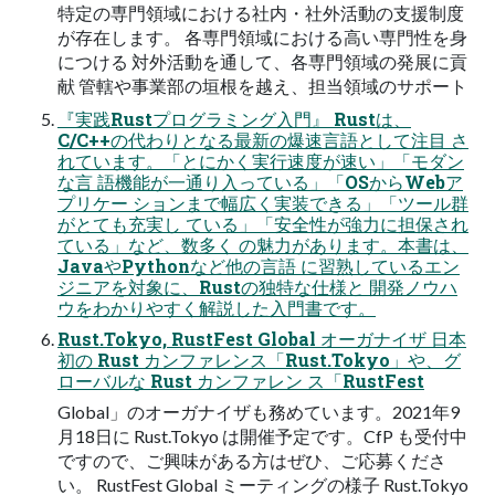
特定の専門領域における社内・社外活動の支援制度
が存在します。 各専門領域における高い専門性を身
につける 対外活動を通して、各専門領域の発展に貢
献 管轄や事業部の垣根を越え、担当領域のサポート
『実践Rustプログラミング入門』 Rustは、
C/C++の代わりとなる最新の爆速言語として注目 さ
れています。「とにかく実行速度が速い」「モダン
な言 語機能が一通り入っている」「OSからWebア
プリケー ションまで幅広く実装できる」「ツール群
がとても充実し ている」「安全性が強力に担保され
ている」など、数多く の魅力があります。本書は、
JavaやPythonなど他の言語 に習熟しているエン
ジニアを対象に、Rustの独特な仕様と 開発ノウハ
ウをわかりやすく解説した入門書です。
Rust.Tokyo, RustFest Global オーガナイザ 日本
初の Rust カンファレンス「Rust.Tokyo」や、グ
ローバルな Rust カンファレン ス「RustFest
Global」のオーガナイザも務めています。2021年9
月18日に Rust.Tokyo は開催予定です。CfP も受付中
ですので、ご興味がある方はぜひ、ご応募くださ
い。 RustFest Global ミーティングの様子 Rust.Tokyo