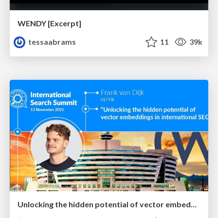
WENDY [Excerpt]
tessaabrams
11
39k
Unlocking the hidden potential of vector embeddings in international SEO