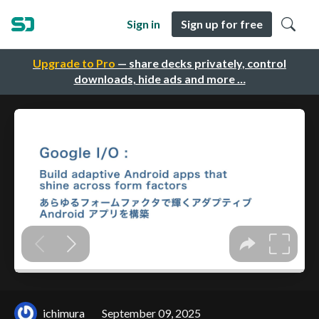
Sign in
Sign up for free
Upgrade to Pro
— share decks privately, control
downloads, hide ads and more …
ichimura
September 09, 2025