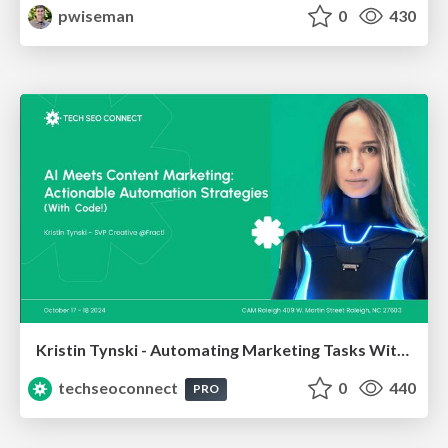
pwiseman
0
430
Kristin Tynski - Automating Marketing Tasks With AI
techseoconnect
0
440
PRO