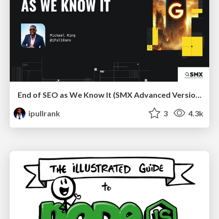
End of SEO as We Know It (SMX Advanced Version)
ipullrank
3
4.3k