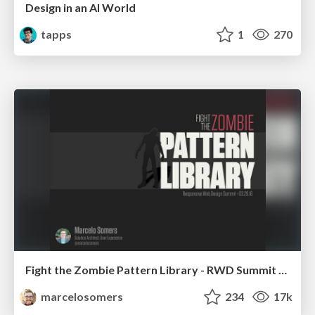
Design in an AI World
tapps
1
270
Fight the Zombie Pattern Library - RWD Summit 2016
marcelosomers
234
17k