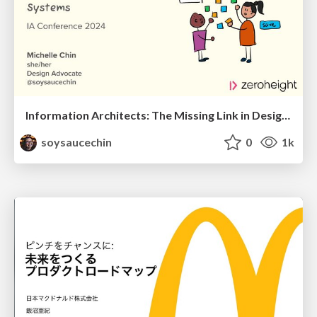
Information Architects: The Missing Link in Design Systems
soysaucechin
0
1k