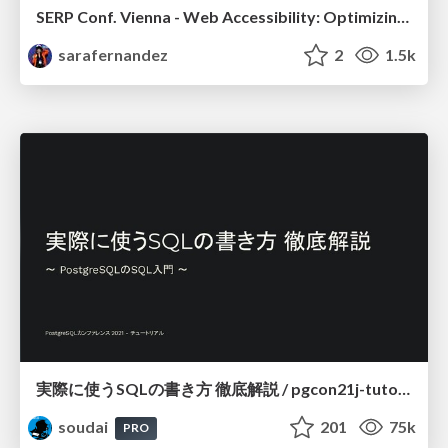
SERP Conf. Vienna - Web Accessibility: Optimizing for Inclusivity and SEO
sarafernandez
2
1.5k
実際に使うSQLの書き方 徹底解説 / pgcon21j-tutorial
soudai
201
75k
PRO