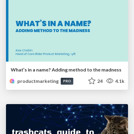
What’s in a name? Adding method to the madness
productmarketing
24
4.1k
PRO