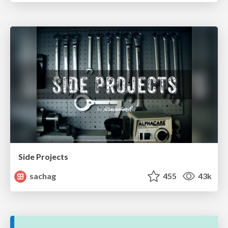
Side Projects
sachag
455
43k