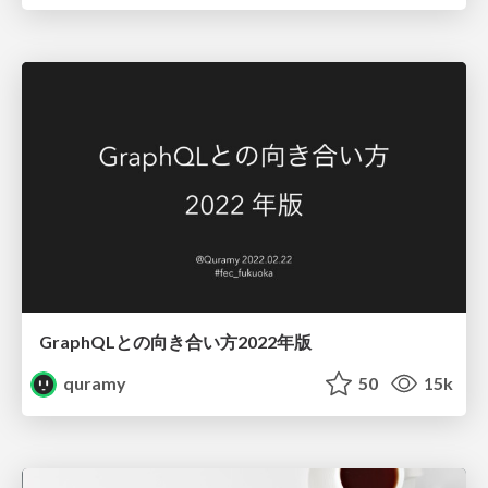
GraphQLとの向き合い方2022年版
quramy
50
15k