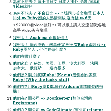
為何不想去？ 聽不懂日文 日本人排外 沒錢 演講看
video就好
為何不想去？ 不會日文 => 全場同步英文翻譯 日本人
排外 => Ruby圈的人熱情開放 沒有錢 => 6天
< $20000 看video就好 => 可以跟主講人交流 認識各地
高手 Video沒有翻譯
我想去！ Asakusa.rb很熱情！
我想去！ 離台灣近 - 機票便宜 想更有Ruby國際觀 =>
Ruby圈的人，他們在做什麼？
他們在做什麼？
他們來自？ 秘魯、美國、印尼、澳大利亞、 法國、
加拿大、 俄羅斯 ...... 還有很多 ......
他們是? 製片師寫Ruby! (Kevin) 音樂創作家寫
Ruby! (Why the lucky stiff)
他們在? 用Ruby當DSL操作Arduino電路開發的飛
機！
他們在? 開公司 => Doorkeeper (類似台灣的
Registrano)
他們在? 開公司 => CodeClimate (幫公司refactor