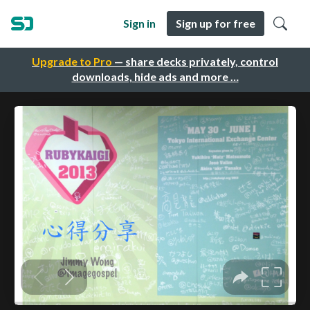
Sign in
Sign up for free
Upgrade to Pro
— share decks privately, control
downloads, hide ads and more …