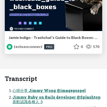
Jamie Indigo - Trashchat’s Guide to Black Boxes: Technical SEO Tactics for LLMs
techseoconnect
0
570
PRO
Transcript
心得分享 Jimmy Wong @imagegospel
Jimmy Ruby on Rails developer @Splashtop
喜歡認識各種人 :)