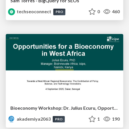
Sam Torres - BigQuery for SEOs
techseoconnect
0
460
PRO
Bioeconomy Workshop: Dr. Julius Ecuru, Opportunities for a Bioeconomy in West Africa
akademiya2063
1
190
PRO