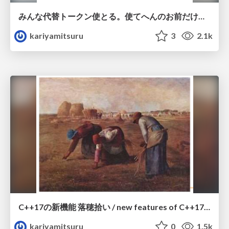
みんな代替トークン使とる。使てへんのお前だけ。 / alternative tokens
kariyamitsuru
3
2.1k
C++17の新機能 落穂拾い / new features of C++17 - gleaner
kariyamitsuru
0
1.5k