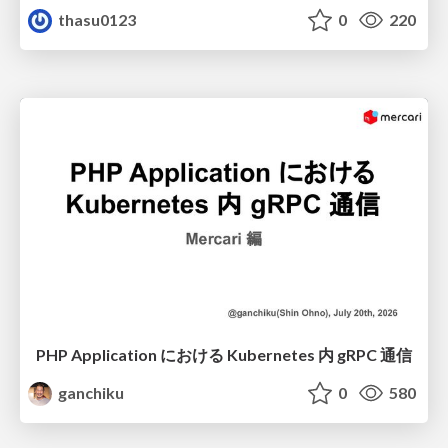
thasu0123
0
220
PHP Application における Kubernetes 内 gRPC 通信
ganchiku
0
580