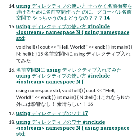
using ディレクティブの使い方 せっかく名前衝突を
避けるために名前空間作った のに、グローバル名前
空間で やっちゃうのは どうなの？？？ 14
using ディレクティブの使い方 #include
<iostream> namespace N { using namespace
std;
void hell() { cout << "Hell, World!" << endl; } } int main() {
N::hell(); } 15 名前空間Nに using ディレクティブ入れ
てみた
名前空間Nに using ディレクティブ入れてみた
using ディレクティブの使い方 #include
<iostream> namespace N {
using namespace std; void hell() { cout << "Hell,
World!" << endl; } } int main() { N::hell(); } これならNの
外には影響なし！ 素晴らしい！ 16
using ディレクティブのワナ 17
using ディレクティブのワナ #include
<iostream> namespace N { using namespace
std;