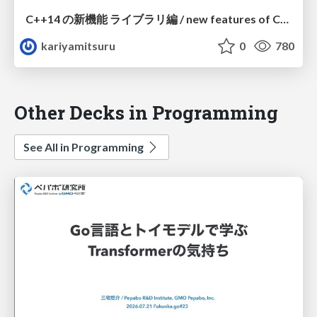
C++14 の新機能 ライブラリ編 / new features of C++14 - Library
kariyamitsuru
0
780
Other Decks in Programming
See All in Programming