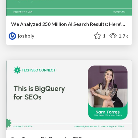
We Analyzed 250 Million AI Search Results: Here's What I Found
joshbly
1
1.7k