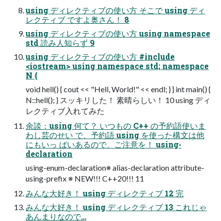
using ディレクティブの使い方 そこで using ディ
レクティブ ですよ奥さん！ 8
using ディレクティブの使い方 using namespace
std 読み人知らず 9
using ディレクティブの使い方 #include
<iostream> using namespace std; namespace
N {
void hell() { cout << "Hell, World!" << endl; } } int main() {
N::hell(); } スッキリした！ 素晴らしい！ 10 using ディ
レクティブ入れてみた
余談：using 何て？ いつもの C++ の予約語使いま
わし芸のせい で、予約語 using を使った構文は他
にもいっ ぱいあるので、ご注意を！ using-
declaration
using-enum-declaration※ alias-declaration attribute-
using-prefix ※ NEW!!! C++20!!! 11
みんな大好き！ using ディレクティブ 12 完
みんな大好き！ using ディレクティブ 13 これじゃ
あんまりなので…