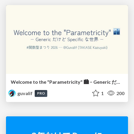
Welcome to the "Parametricity" 🏙️ − Generic だけど Specific な世界 −
guvalif
1
200
PRO