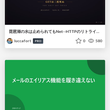
琵琶湖の水は止められてもNet--HTTPのリトライは止められない / You might be able to stop the water flow of Lake Biwa but you can't stop Net::HTTP retries
luccafort
0
580
PRO