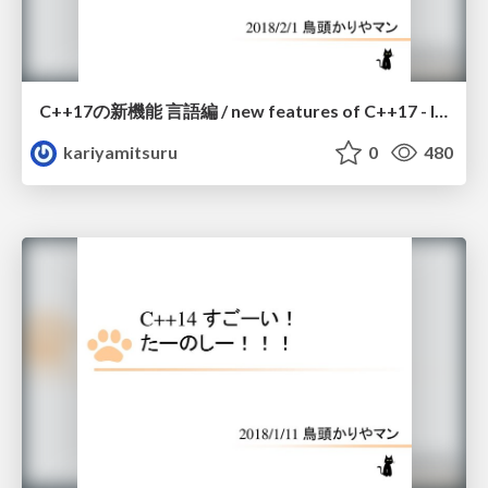
C++17の新機能 言語編 / new features of C++17 - language
kariyamitsuru
0
480