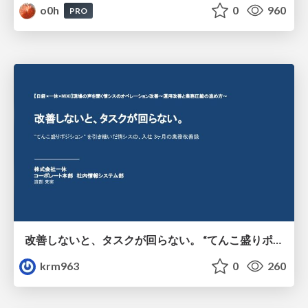
o0h
0
960
PRO
改善しないと、タスクが回らない。 “てんこ盛りポジション” を引き継いだ情シスの、入社3ヶ月の業務改善録
krm963
0
260