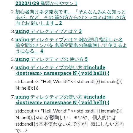
2020/1/29 鳥頭かりやマン 1
初心者向けネタ発表です。 「そんなんみんな知っと
るが」など、その 筋の方からのツッコミは無しの方
向でお 願いします… 2
using ディレクティブとは？ 3
using ディレクティブとは？ 雑な説明 指定した名
前空間のメンバを 名前空間名の修飾無しで 使えるよ
うになる。 4
using ディレクティブの 使い方 5
using ディレクティブの使い方 #include
<iostream> namespace N { void hell() {
std::cout << "Hell, World!" << std::endl; } } int main() {
N::hell(); } 6
using ディレクティブの使い方 #include
<iostream> namespace N { void hell() {
std::cout << "Hell, World!" << std::endl; } } int main() {
N::hell(); } std::が鬱陶しい！ ※ いや、個人的には
std::endl は基本使わないんですが、気にしない方向
で… 7