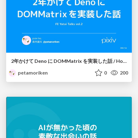
2年かけて Deno に DOMMatrix を実装した話 / How I implemented DOMMatrix in Deno over two years
petamoriken
0
200