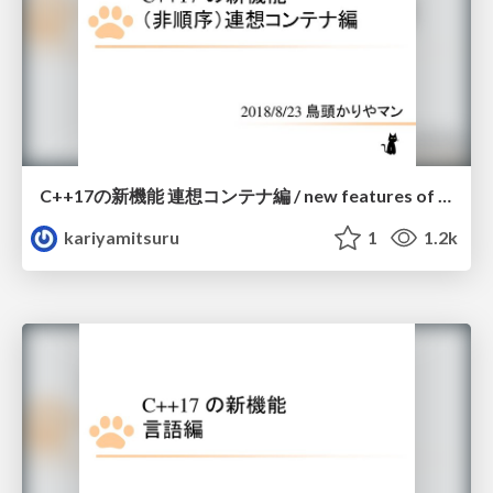
C++17の新機能 連想コンテナ編 / new features of C++17 - associative containers
kariyamitsuru
1
1.2k