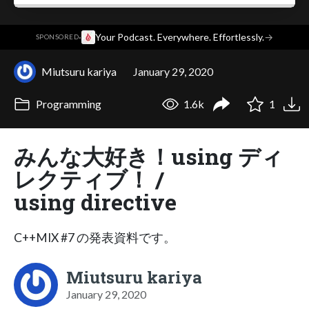
·
Your Podcast. Everywhere. Effortlessly.
→
SPONSORED
Miutsuru kariya
January 29, 2020
Programming
1.6k
1
みんな大好き！using ディ
レクティブ！ /
using directive
C++MIX #7 の発表資料です。
Miutsuru kariya
January 29, 2020