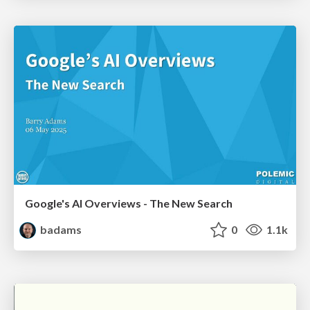
Google's AI Overviews - The New Search
badams
0
1.1k