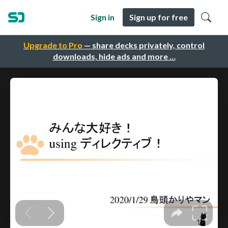
Sign in
Sign up for free
Upgrade to Pro
— share decks privately, control
downloads, hide ads and more …