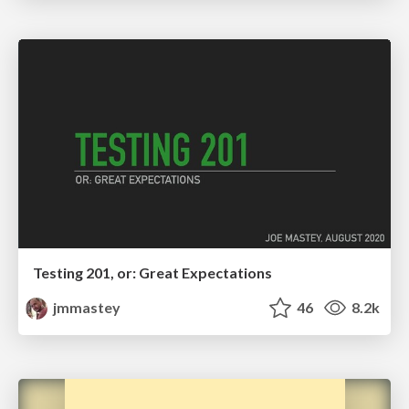
Testing 201, or: Great Expectations
jmmastey
46
8.2k