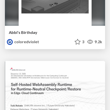
Abbi's Birthday
coloredviolet
3
9.2k