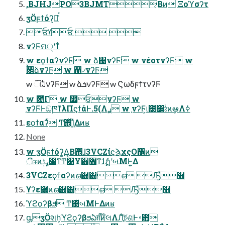
,BJHJPO3BJMT͔Βͷ Ξοϓσʔτ
ӡӦϝϯόʔ͕૿͑ͨ
ਓˠਓ  
νʔϜମ੍ʹͳͬͨ
w εϙϯαʔνʔϜ w ձ৔νʔϜ w νέοτνʔϜ w
࠙਌ձνʔϜ w ഑৴νʔϜ
w ୗࣇνʔϜ w ձܭνʔϜ w ϚωδϝϯτνʔϜ
w ݉೚͋Γ w ໿ਓνʔϜ w
֤νʔϜͰඞཁͳλΠϛϯάͰ.5(Λ࣮ࢪ w ֤νʔϜ͕୲౰෼ঠͷܾఆΛߦ͏
εϙϯαʔͬͯ Ͳ͏΍ܾͬͯΊ͍ͯΔͷʁ
None
w ӡӦϝϯόʔ͕͍Δ͔Β΍ɺ3VCZίϛϡχςΟ΁ͷ
ීஈͷߩݙ౓ͳͲ͸Ұ੾ؔ܎ͳ͘ɺެฏʹબΜͰ͍Δ
3VCZεϙϯαʔͷഒ཰͸ഒ Ԡื࿮
ϒʔε࿮ͷഒ཰͸ഒ Ԡื࿮
ϓϩϙʔβϧͬͯ Ͳ͏΍ͬͯબΜͰΔͷʁ
ᶃӡӦશһ͕ϓϩϙʔβϧఏग़ऀͷ໊લΛӅͨ͠ঢ়ଶͰ࠾఺