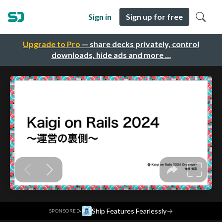
Sign in
Sign up for free
Upgrade to Pro
— share decks privately, control
downloads, hide ads and more …
·
Ship Features Fearlessly
→
SPONSORED