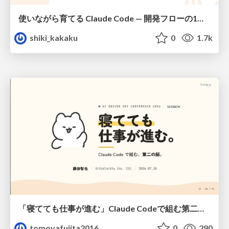
使いながら育てる Claude Code — 開発フローの1コマンド化 × 繰り返し指摘の自動仕組み化
shiki_kakaku
0
1.7k
「寝てても仕事が進む」Claude Codeで組む第二の脳
tomoyafujita2016
0
290