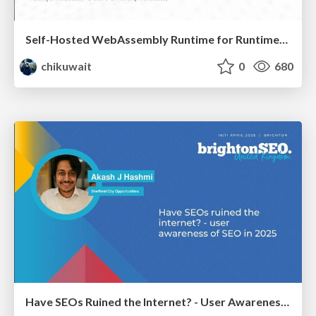
Self-Hosted WebAssembly Runtime for Runtime-Neutral Checkpoint/Restore in Edge–Cloud Continuum
chikuwait
0
680
Have SEOs Ruined the Internet? - User Awareness of SEO in 2025