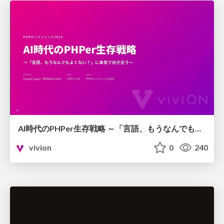
AI時代のPHPer生存戦略 ～「言語、もうなんでもよくない？」に本気で向き合う～
vivion
0
240