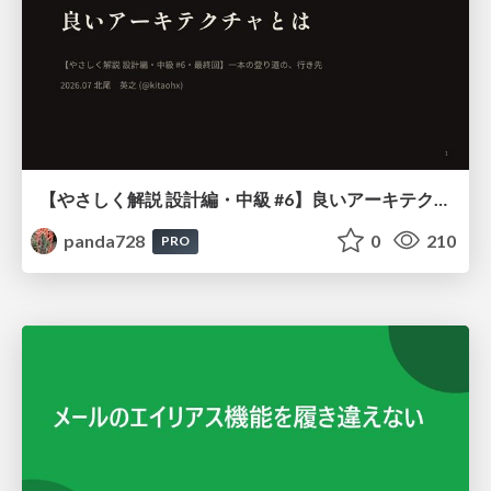
【やさしく解説 設計編・中級 #6】良いアーキテクチャとは ～ 一本の登り道の、行き先 ～
panda728
0
210
PRO