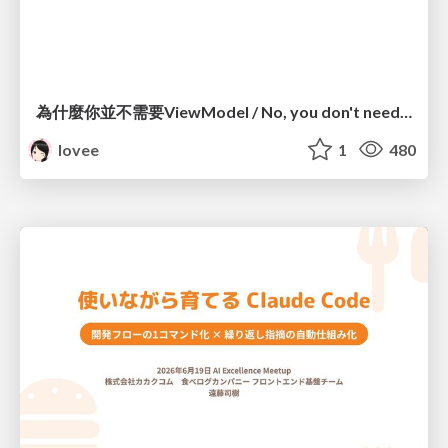
為什麼你並不需要ViewModel / No, you don't need a ViewModel
lovee
1
480