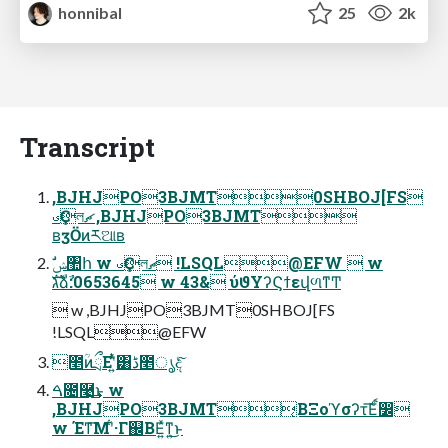
honnibal
25
2k
Transcript
,BJHJPO3BJMT0SHBOJ[FS
ࣉҪলޗ ,BJHJPO3BJMT
ʙӡӦͷཪଆʙ
גࣜձࣾ:0653645 w 43& ύϑΥʔϚϯεվળͳͲ
 w ,BJHJPO3BJMT0SHBOJ[FS
!LSQL@EFW
೥ؒͷྲྀΕʹ͍ͭͯ͸ڈ೥ൃදͨ͠
ࠓ೔࿩͢͜ͱ w
,BJHJPO3BJMT͔ΒΞοϓσʔτ͞Εͨࠩ෼
w Έͳ͞Μʹ͋·Γ஌ΒΕ͍ͯͳ͍͜ͱ