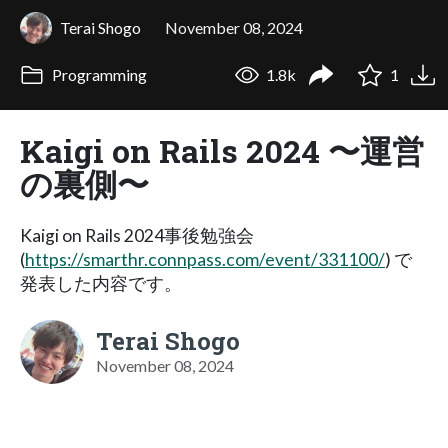
Terai Shogo
November 08, 2024
Programming
1.8k
1
Kaigi on Rails 2024 〜運営
の裏側〜
Kaigi on Rails 2024事後勉強会
(
https://smarthr.connpass.com/event/331100/
) で
発表した内容です。
Terai Shogo
November 08, 2024