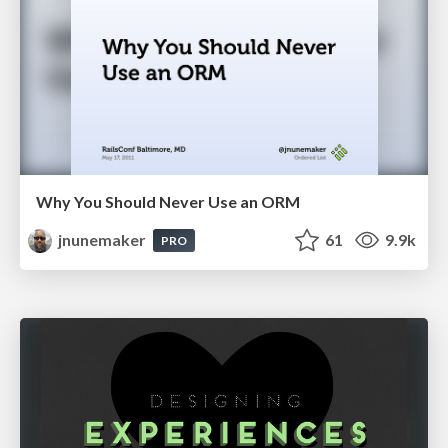
Why You Should Never Use an ORM
jnunemaker
61
9.9k
PRO