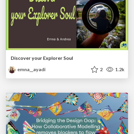
Discover your Explorer Soul
emna__ayadi
2
1.2k