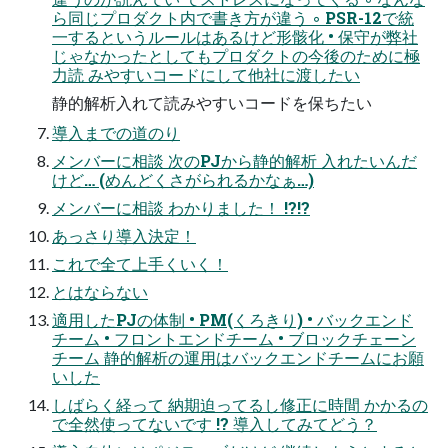
ら同じプロダクト内で書き方が違う ◦ PSR-12で統
一するというルールはあるけど形骸化 • 保守が弊社
じゃなかったとしてもプロダクトの今後のために極
力読 みやすいコードにして他社に渡したい
静的解析入れて読みやすいコードを保ちたい
導入までの道のり
メンバーに相談 次のPJから静的解析 入れたいんだ
けど… (めんどくさがられるかなぁ…)
メンバーに相談 わかりました！ !?!?
あっさり導入決定！
これで全て上手くいく！
とはならない
適用したPJの体制 • PM(くろきり) • バックエンド
チーム • フロントエンドチーム • ブロックチェーン
チーム 静的解析の運用はバックエンドチームにお願
いした
しばらく経って 納期迫ってるし修正に時間 かかるの
で全然使ってないです !? 導入してみてどう？