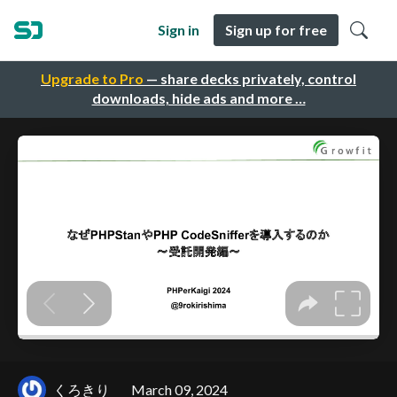
Sign in
Sign up for free
Upgrade to Pro
— share decks privately, control
downloads, hide ads and more …
くろきり
March 09, 2024