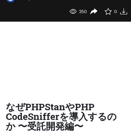
350
0
なぜPHPStanやPHP
CodeSnifferを導入するの
か 〜受託開発編〜