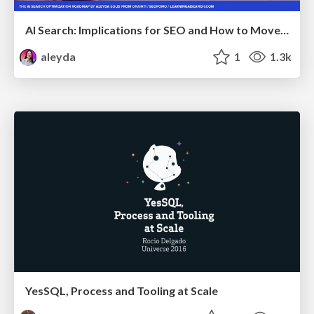
AI Search: Implications for SEO and How to Move Forward - #ShenzhenSEOConference
aleyda
1
1.3k
YesSQL, Process and Tooling at Scale