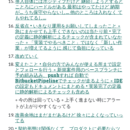
導入自体にはポジティブだけど 継続しようとすると
ことろにハードルがある 最初はやってたけど 納期
が… うち保守やらないし… 他のところは入れなく て
もやれてるし…
反省点 • いきなり運用をお願いしてしまったこと ◦
急にまかせても上手くできないのは当たり前 • 完了
の定義に静的解析によるチェックが含まれていなか
った ◦ 「実装でやるべきこと」ではなく「新しい作
業」が増えてるように 感じて負担になっている
改めていく
変えたこと • 自分の方でみんなが使える所まで設定
とフォローを行う ◦ 新規案件用のベースブランチに
予め組み込み、pushすれば 自動で
BitbucketPipelineでチェックが走るように ◦ IDE
の設定もドキュメントにまとめる • 実装完了の定義
に静的解析によるチェックも含める
◦ 今の所は回っている ◦ 上手く進まない時にアラー
トが上がりやすくなってる
改善余地はまだまだあるけど 徐々によくなっていっ
てる
• 契約形態は関係なくて、プロダクトに必要ならツ