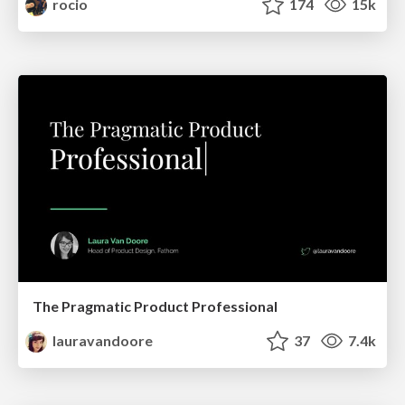
rocio
174
15k
The Pragmatic Product Professional
lauravandoore
37
7.4k