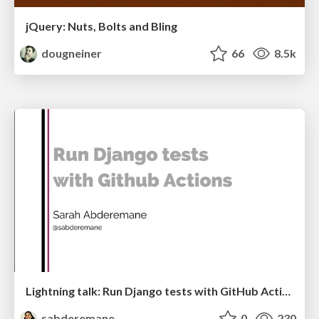
jQuery: Nuts, Bolts and Bling
dougneiner
66
8.5k
Lightning talk: Run Django tests with GitHub Actions
sabderemane
0
230