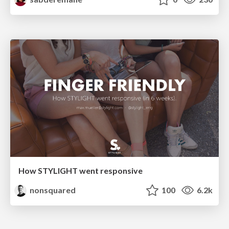
How STYLIGHT went responsive
nonsquared
100
6.2k