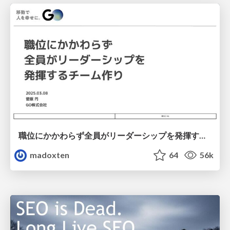
職位にかかわらず全員がリーダーシップを発揮するチーム作り / Building a team where everyone can demonstrate leadership regardless of position
madoxten
64
56k