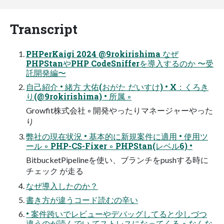
Transcript
PHPerKaigi 2024 @9rokirishima なぜ
PHPStanやPHP CodeSnifferを導入するのか 〜受
託開発編〜
自己紹介 • 緒方 大佑(おがた だいすけ) • X：くろき
り(@9rokirishima) • 所属 ◦
Growfit株式会社 ◦ 開発やったりマネージャーやった
り
弊社の現在状況 • 基本的に新規案件に適用 • 使用ツ
ール ◦ PHP-CS-Fixer ◦ PHPStan(レベル6) •
BitbucketPipelineを使い、ブランチをpushする時に
チェック が走る
なぜ導入したのか？
書き方が違うコード読むの辛い
• 案件跨いでレビューやデバッグしてると少しづつ
違うのが読んでい てストレスになってくる ◦ なんな