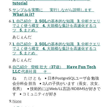
tutorial
サンプルを実際に 実行しながら説明します
What is it?
1. 自己紹介 2. SQLの基本的な知識 3. 分析クエリ
でよく使う構文 4. 大規模な集計を高速化するコ
ツ 5. まとめ
あじぇんだ
1. 自己紹介 2. SQLの基本的な知識 3. 分析クエリ
でよく使う構文 4. 大規模な集計を高速化するコ
ツ 5. まとめ
あじぇんだ
自己紹介 曽根 壮大（37歳） Have Fun Tech
LLC 代表社員 そ
ね た け と も • 日本PostgreSQLユーザ会 勉強
会分科会 担当 • 3人の子供がいます（長女、次女、
長男） • 技術的にはWeb/LL言語/RDBMSが好きで
す • コミュニティが好き
None