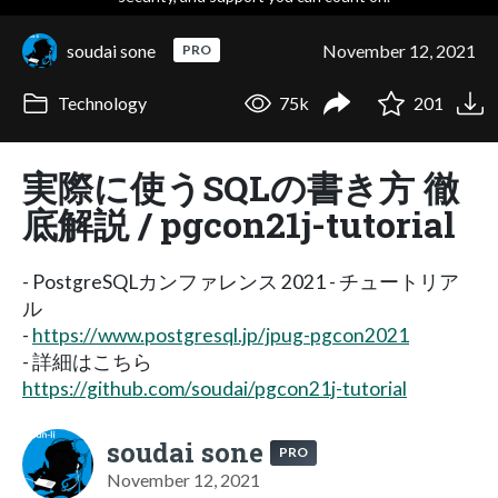
soudai sone
November 12, 2021
PRO
Technology
75k
201
実際に使うSQLの書き方 徹
底解説 / pgcon21j-tutorial
- PostgreSQLカンファレンス 2021 - チュートリア
ル
-
https://www.postgresql.jp/jpug-pgcon2021
- 詳細はこちら
https://github.com/soudai/pgcon21j-tutorial
soudai sone
PRO
November 12, 2021