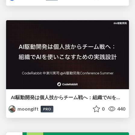
AI駆動開発は個人技からチーム戦へ：組織でAIを使いこなすための実践設計
moongift
0
440
PRO