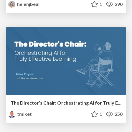
helenjbeal
1
290
The Director’s Chair: Orchestrating AI for Truly Effective Learning
tmiket
1
250