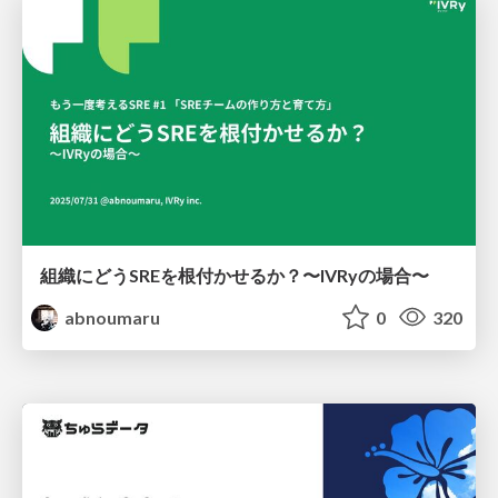
組織にどうSREを根付かせるか？〜IVRyの場合〜
abnoumaru
0
320