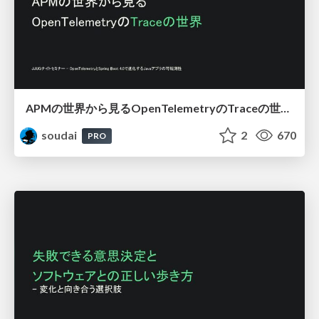
APMの世界から見るOpenTelemetryのTraceの世界 / OpenTelemetry in the Java
soudai
2
670
PRO