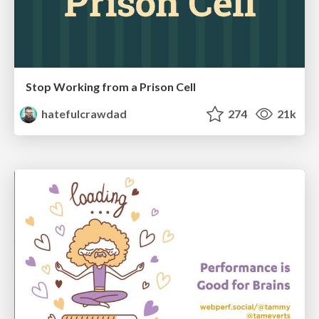
Stop Working from a Prison Cell
hatefulcrawdad
274
21k