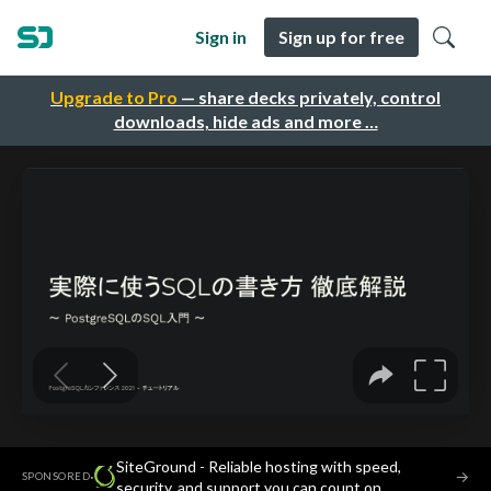
Sign in
Sign up for free
Upgrade to Pro
— share decks privately, control
downloads, hide ads and more …
SiteGround - Reliable hosting with speed,
·
→
SPONSORED
security, and support you can count on.