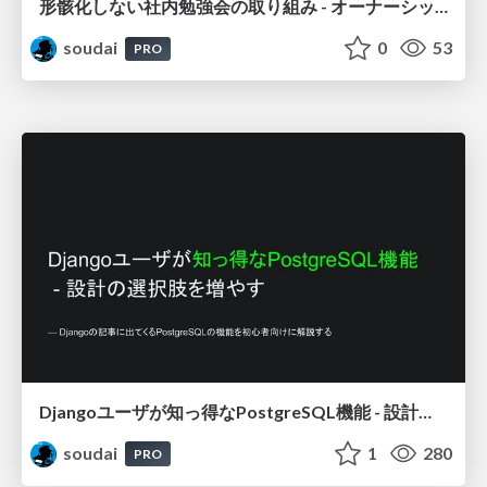
形骸化しない社内勉強会の取り組み - オーナーシップの作り方 / In-house study session
soudai
0
53
PRO
Djangoユーザが知っ得なPostgreSQL機能 - 設計の選択肢を増やす / Djang-use-PostgreSQL
soudai
1
280
PRO