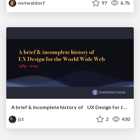
notwaldorf
97
6.7k
A brief & incomplete history of UX Design for the World Wide Web: 1989–2019
jct
2
430