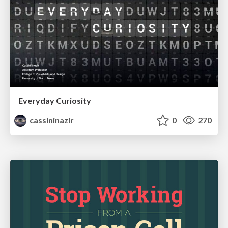
Everyday Curiosity
cassininazir
0
270