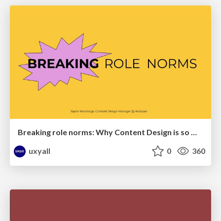
Breaking role norms: Why Content Design is so much more than writing copy - Taylor Woolridge
uxyall
0
360