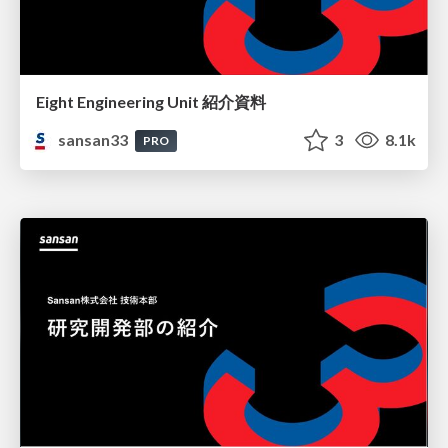
Eight Engineering Unit 紹介資料
sansan33
3
8.1k
PRO