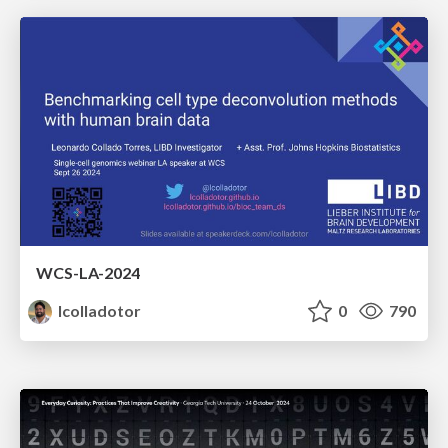
WCS-LA-2024
lcolladotor
0
790