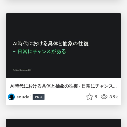
AI時代における具体と抽象の往復 - 日常にチャンスがある / Moving Between the Concrete
soudai
9
3.9k
PRO