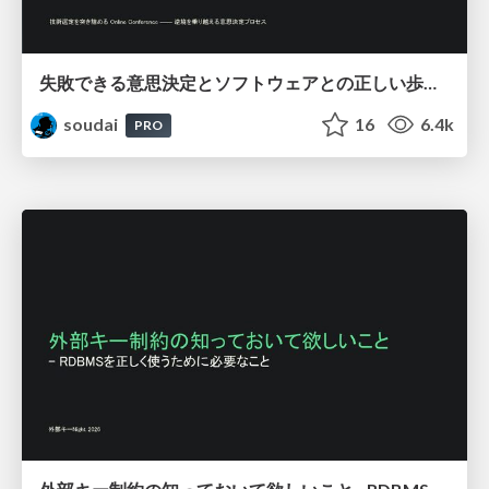
失敗できる意思決定とソフトウェアとの正しい歩き方_-_変化と向き合う選択肢/ Designing for Reversible Decisions
soudai
16
6.4k
PRO