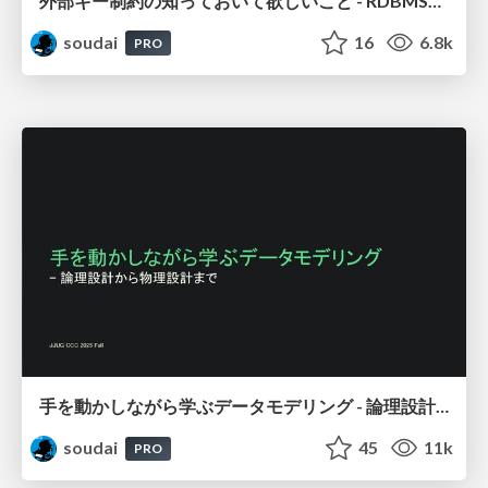
外部キー制約の知っておいて欲しいこと - RDBMSを正しく使うために必要なこと / FOREIGN KEY Night
soudai
16
6.8k
PRO
手を動かしながら学ぶデータモデリング - 論理設計から物理設計まで / Data modeling
soudai
45
11k
PRO