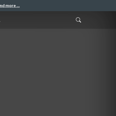
and more …
た