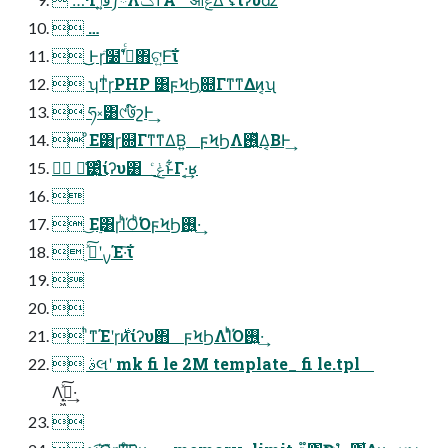
 …
 ͜͜Ͱɼٙ໰ʹࢥͬͨํ΋ଟ͍Ͱ͠ΐ͏
 ʮͳͥɼPHP ͸ϝϞϦ͕଍Γͳ͘ͳΔͷ͔ʯ
 ཧ༝͸୯७໌շͰ͢
 ͦΕ͸ɼ଍Γͳ͘ͳΔ͘Β͍ ϝϞϦΛ࢖͍ͬͯΔ͔ΒͰ͢
 ྫ͑͹͜͏͍ͬͨίʔυ͸ ݟͨ͜ͱ͋Γ·͔͢ʁ

 ͜Ε࣮͸ɼΊͪΌͪ͘ΌϝϞϦ࢖͍·͢
 ࣮ࡍʹࢼͯ͠Έ·͠ΐ͏


 ͪͳΈʹɼ࣍ͷίʔυ΋ ϝϞϦΛΊͬͪΌ࢖͍·͢
 ࣄલʹ mk fi le 2M template_ fi le.tpl
Λ࣮ߦ͓͖ͯ͠·͢
