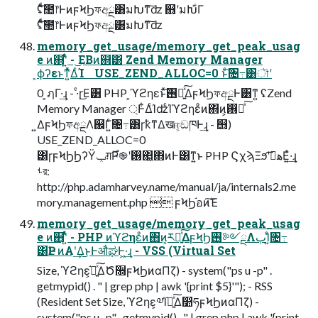
ʢͨͩ͠಺෦ͰͷϝϞϦফඅྔ͸มԽͳ͠ʣ ஋ʹมԽ͋Γ
ʢͨͩ͠಺෦ͰͷϝϞϦফඅྔ͸มԽͳ͠ʣ
memory_get_usage/memory_get_peak_usag
e ͷ஋ʹ͍ͭͯ - ͜ΕΒͷ஋͸ Zend Memory Manager
͕ϕʔεͱͳ͍ͬͯΔͨΊ USE_ZEND_ALLOC=0 ͱͨ͠৔߹͸ৗʹ
0 ͕ฦΓ·͢ɻ - ·ͨɼ͜Ε͸ PHP ͕ϓϩηεͱͯ͠࢖༻͍ͯ͠ΔϝϞϦফඅྔͰ͸ͳ͍ ʢZend
Memory Manager ্Ͱ͋ΔͨΊʣͨΊϓϩηεͦͷ΋ͷ͕࢖༻ͯ͠
͍ΔϝϞϦফඅྔΛ஌Γ͍ͨ৔߹͸ɼҟͳΔखஈ͕ඞཁͰ͢ɻ - ஫)
USE_ZEND_ALLOC=0
͸ɼϝϞϦϦʔΫݕग़࣌Ҏ֎ʹ࢖͏΂͖΋ͷͰ͸ͳ͍ͱ PHP ϚχϡΞϧʹهࡌ͞Ε͍ͯ·͢ɻ
ࢀর:
http://php.adamharvey.name/manual/ja/internals2.me
mory.management.php  ϝϞϦ֬อͷ͘͠Έ
memory_get_usage/memory_get_peak_usag
e ͷ஋ʹ͍ͭͯ - PHP ͷϓϩηεͦͷ΋ͷ͕ར༻͍ͯ͠ΔϝϞϦ࢖༻ྔΛٻΊ͍ͨ৔߹
͸ҎԼ ͷΑ͏ʹ͢Δ͜ͱͰऔಘͰ͖·͢ɻ - VSS (Virtual Set
Size, ϓϩηε͕֬อ͍ͯ͠ΔԾ૝ϝϞϦͷαΠζ) - system("ps u -p" .
getmypid() . " | grep php | awk '{print $5}'"); - RSS
(Resident Set Size, ϓϩηε͕༧Ί֬อ͍ͯ͠Δ෺ཧϝϞϦͷαΠζ) -
system("ps u -p" . getmypid() . " | grep php | awk '{print