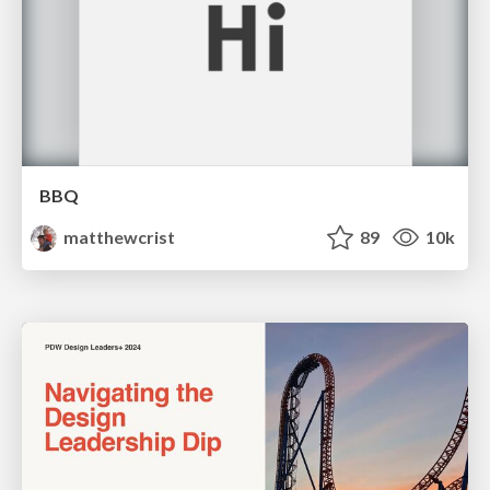
BBQ
matthewcrist
89
10k