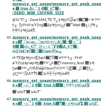
memory_get_usage/memory_get_peak_usag
e ͸ true Λୈ 1 Ҿ਺ʹࢦఆ͠ ͨ৔߹
ɼZEND_MM_CHUNK_SIZE
ϕʔεʹͳΓ·͢ɻ - Zend MM ͕ͲΕ΄Ͳ࣮ࡍʹϝϞϦΛ֬อ͍ͯ͠Δͷ͔Λ஌Γ͍ͨ৔߹ʹ༗ ༻
Ͱ͢ɻ - ͳ͓ɼPHP ͷϓϩηε͕࢖͍ͬͯΔϝϞϦফඅྔͰ͸͋Γ·ͤΜͷͰ஫ҙ ͕ඞཁͰ͢ɻ
 ϝϞϦ֬อͷ͘͠Έ
memory_get_usage/memory_get_peak_usag
e ͷ஋ʹ͍ͭͯ - ͦͷதͷ௨ৗͷϝϞϦফඅྔΛಘ͍ͨ৔߹͸ ୈ 1
Ҿ਺ʹ͸ಛஈࢦఆ͠ͳ͍΄ ͏͕ྑ͍Ͱ͢ɻ - ୈҰҾ਺Λࢦఆ͠ͳ͍৔߹
ͷϢʔεέʔεͱͯ͠͸ɼྫ͑͹ಛఆͷॲཧͷൣ
ғͰͲΕ͘Β͍ϝϞϦ͕ফඅ͞Ε͍ͯΔͷ͔Λ஌Γ͍ͨਓ޲͚ʹ༗༻Ͱ͢ɻ - PHP
ͷϓϩηεຊମͷϝϞϦ࢖༻ྔͰ͸ͳ͍ͨΊ memory_limit ಺ʹϝϞ
Ϧͷ࢖༻ྔΛऩΊΔͨΊͷϘτϧωοΫΛ୳͢༻్͘Β͍͔͠ࢲ͸ࢥ͍ු͔ ͹ͳ͍Ͱ͕͢…
ɻଞʹ͜͏͍͏༻్͕͋ΔΑͳͲ͋Ε͹ڭ͍͑ͯͩ͘͞ʂ  ϝϞϦ֬อͷ͘͠Έ
memory_get_usage/memory_get_peak_usag
e ͷ஋ʹ͍ͭͯ - ୈ 1 Ҿ਺ʹ true Λ౉ͨ͠৔߹  ϝϞϦ֬อͷ͘͠Έ
஋ʹมԽͳ͠ ஋ʹมԽͳ͠
memory_get_usage/memory_get_peak_usag
e ͷ஋ʹ͍ͭͯ - ୈ 1 Ҿ਺ʹ true Λ౉͞ͳ͔ͬͨ৔߹ ϝϞϦ֬อͷ͘͠Έ ஋ʹมԽ͋Γ