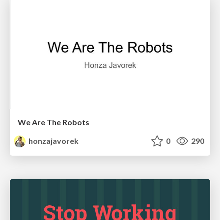
We Are The Robots
honzajavorek
0
290