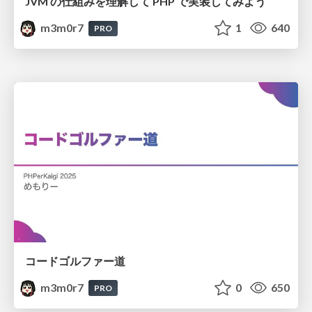
JVM の仕組みを理解して PHP で実装してみよう
m3m0r7
1
640
PRO
コードゴルファー道
m3m0r7
0
650
PRO