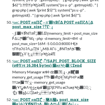
$6}'");  ϝϞϦ֬อͷ͘͠Έ system("ps u -p" . getmypid() . " |
grep php | awk '{print $5}'"); system("ps u -p" .
getmypid() . " | grep php | awk '{print $6}'");
༨ஊ: POST ͷαΠζʹ͍ͭͯ - ଞʹ΋ૹΒΕͯ͘Δ POST ͷαΠζΛܾఆ͢Δ
post_max_size ͳͲ͕͋Γ· ͢ɻ
- ͜Ε͸Ұ࣌ϑΝΠϧͱͯ͠࡞੒͞ΕΔͨΊɼmemory_limit > post_max_size
Ͱ͋Δඞཁ͸͋Γ·ͤΜɻ - php -d memory_limit=4M -d
post_max_size=16M -S 0.0.0.0:8000 ͰϏϧ
τΠϯαʔόʔΛىಈ͠ɼ࣮ࡍʹ 4MB ΑΓେ͖͍ϑΝΠϧΛૹ৴ͯ͠΋ɼ
໰୊ͳ͍͜ͱ͕֬ೝͰ͖·͢ɻ  ϝϞϦ֬อͷ͘͠Έ
༨ஊ: POST ͷαΠζʹ͍ͭͯ - ͨͩ͠ɼSAPI_POST_BLOCK_SIZE
(σϑΥϧτ 16,384 bytes) ෼ͷϝϞϦ͸ ʢZend
Memory Manager ͷ֎Ͱʣ࢖༻͞Ε·͢ɻ - ͜ͷ஋ʹ͍ͭͯ͸
memory_get_usage ͳͲͰ͸औಘͰ͖·ͤΜɻPHP ͷ಺
෦ґଘͷ࣮૷ʹͳΓ·͢ɻ - memory_get_usage
͸ɼҰ෦ྫ֎Λআ͖·͕͢ɼجຊతʹ͸Ϣʔβʔϥϯυ ͷίʔυͷϝϞϦ࢖༻ྔ͕ੵ
·Ε͍ͯ͘͜ͱʹ஫ҙ͢Δඞཁ͕͋ΔͷͰ͢ɻ  ϝϞϦ֬อͷ͘͠Έ
༨ஊ: POST ͷαΠζʹ͍ͭͯ - ࿩Λ໭͢ͱ post_max_size
͸αʔόʔ͕Ұ࣌ϑΝΠϧΛ࡞੒Ͱ͖Δ༰ྔʹ Αܾͬͯఆ͢΂͖Ͱ͋Δͱݴ͑·͢ɻ -