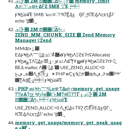
ىಈ͚ͩͰ΋ 2M ఔ౓࢖༻͍ͯ͠Δཧ༝ - Ͱ͸ memory_limit
Λਖ਼ৗʹىಈͰ͖͏ΔͰ͋Ζ͏ 5MB ʹม͑ͯΈ·͢ 
ϝϞϦ֬อͷ͘͠Έ 5MB ʹมߋ ਖ਼ৗʹग़ྗ͞Ε͍ͯΔ͜ͱ͕ Θ͔Γ·͢ ग़ྗ͞ΕΔ͔Λςετ͢ΔͨΊʹ
echo ʹॻ͖׵͑ͯ·͢
ىಈ͚ͩͰ΋ 2M ఔ౓࢖༻͍ͯ͠Δཧ༝ -
ZEND_MM_CHUNK_SIZE ͸ Zend Memory
Manager ʢZend
MMʣͱݺ͹
ΕΔϝϞϦΛ؅ཧ͢ΔػߏʹΑͬͯޮ཰తʹϝϞϦΛΞϩέʔτʢAllocateɼ
ϝϞϦͷྖҬΛ֬อ͢Δ͜ͱʣͤ͞·͢ɻ - ͜ͷػߏΛແޮʹ͠ɼҰൠతʹϝϞϦͷΞϩέʔτͰ༻͍
ΒΕΔ malloc Λ࢖ ༻͢Δʹ͸ USE_ZEND_ALLOC=0
ͱ͍͏؀ڥม਺Λࢦఆ࣮ͯ͠ߦ͠·͢ɻ ※ PHP ͷϚχϡΞϧʹ͸ຊ൪؀ڥͰͷ࢖༻
͸͠ͳ͍Α͏ॻ͔Ε͍ͯ·͢ɻ  ϝϞϦ֬อͷ͘͠Έ
- PHP ͷϝϞϦ؅ཧԼͷ֎ʹͳΔͷͰɼmemory_get_usage
ͳͲͷΑ͏ͳɼϝ ϞϦؔ࿈ͷؔ਺͕ɼ΄ͱΜͲಈ࡞͠ͳ͘ͳΓ·͢ɻ ىಈ͚ͩͰ΋ 2M
ఔ౓࢖༻͍ͯ͠Δཧ༝  ϝϞϦ֬อͷ͘͠Έ
USE_ZEND_ALLOC=0 Λࢦఆ͢ΔͱΤϥʔ͕ දࣔ͞Ε࣮ͣߦ͞ΕΔ͜ͱ͕Θ͔Γ·͢
ग़ྗ͞ΕΔ͔Λςετ͢ΔͨΊʹ echo ʹॻ͖׵͑ͯ·͢
memory_get_usage/memory_get_peak_usag
e ͷ஋ʹ͍ͭͯ -