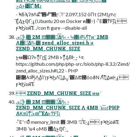
ݮΔ͜ͱ͸͋Γ·ͤΜɻ
- ϞδϡʔϧΛແޮʹͯ͠΋༗ޮʹͯ͠΋ɼৗʹ 2,097,152 όΠτ (2M)ɹ͕ফඅ
͞Ε͍ͯΔ͜ͱ͕Θ͔Γ·͢ɻ (Ubuntu 20 on Docker ͷ৔߹) - ͦΕ͸ͳͥͰ͠ΐ͏͔ɻ 
ϝϞϦ֬อͷ͘͠Έ ./con fi gure --disable-all
ىಈ͚ͩͰ΋ 2M ఔ౓࢖༻͍ͯ͠Δཧ༝ - Կ΋ॲཧΛ͍ͯ͠ͳ͍ͷʹ 2MB
Λ࢖༻͍ͯ͠Δཧ༝͸ zend_alloc_sizes.h ͷ
ZEND_MM_CHUNK_SIZE
ͱ͍͏ఆ਺͕Ωʔͱͳ͓ͬͯΓɼ͜Ε͕ 2MB ͱͳ͍ͬͯΔ͔ΒͰ͢ - ࢀর:
https://github.com/php/php-src/blob/php-8.3.2/Zend/
zend_alloc_sizes.h#L22 - PHP
͸ޮ཰Α͘ॲཧΛ͢ΔͨΊʹɼϝϞϦΛ֬อ͢Δࡍʹ͸͋Δఔ౓όοϑΝ Λ࣋ͬͯ֬อ͢ΔͷͰ͢ɻ 
ϝϞϦ֬อͷ͘͠Έ
 ZEND_MM_CHUNK_SIZE ͷఆٛ
ىಈ͚ͩͰ΋ 2M ఔ౓࢖༻͍ͯ͠Δཧ༝ -
ZEND_MM_CHUNK_SIZE Λ 4MB ʹมߋ͠ɼPHP
ΛϏϧυ͠ͳ͓ͯ͠ىಈ ͯ͠ΈΔͱͲ͏Ͱ͠ΐ͏͔ɻ
- ͦΕʹ߹Θͤͯ memory_limit ΋ 3MB ʹม͑ͯΈ·͢ɻ  ϝϞϦ֬อͷ͘͠Έ
3MB ʹมߋ 4MB ࢖͍ͬͯΔ͜ͱ͕Θ͔Γ·͢