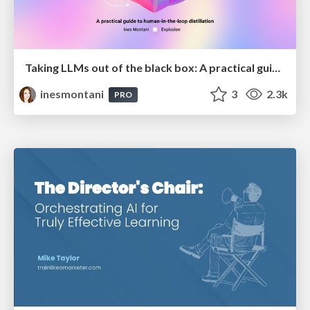
Taking LLMs out of the black box: A practical guide to human-in-the-loop distillation
inesmontani
3
2.3k
PRO