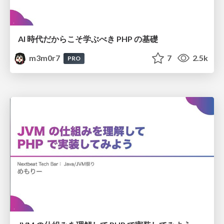
AI 時代だからこそ学ぶべき PHP の基礎
m3m0r7
7
2.5k
PRO