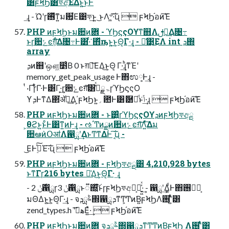
͸ϝϞϦ͸ফඅ͞ΕΔͱ͍͏͜ͱͰ
͢ɻ - Ώ͑ʹɼ࢖ͬͯͳ͍ม਺͕͋Ε͹ফ͢ͱ͍͏ ͜ͱΛ৺͕͚·͠ΐ͏ɻ  ϝϞϦ֬อͷ͘͠Έ
PHP ͷϝϞϦͱม਺ͷؔ܎ - ϓϦϛςΟϒͳ஋Λࢦఆ͢Δ৔߹
ͱɼؔ਺ݺͼग़͕͋͠Δ৔߹Ͱ͸·ͬͨ͘ ΋ͬͯҧ͏ͱ͍͏͜ͱ͕Θ͔Γ·͢ɻ - ྫ͑͹͜ΕΛ int ܕ΍
array
ܕͷ஋ʹஔ͖׵͑ͨΒ 0 ͱग़ྗ͞ΕΔ͜ͱ͕Θ͔ Γ·͢ɻͪͳΈʹ
memory_get_peak_usage Ͱ΋ಉ༷Ͱ͢ɻ -
ͭ·Γɼ͋ͨΓ·͑Ͱ͸͋Γ·͕͢ɼؔ਺ݺͼग़͠͸ۃྗ߇͑ͯɼϓϦϛςΟ
ϒܕͰͳΔ΂͘ॲཧ͢Δ΄͏͕ϝϞϦͱ͍͏؍఺Ͱ͸ޮ཰తͩͱݴ͑·͢ɻ  ϝϞϦ֬อͷ͘͠Έ
PHP ͷϝϞϦͱม਺ͷؔ܎ - ͱ͸͍͑ɼϓϦϛςΟϒܕͷϝϞϦফඅྔ
͕θϩ͔ͱ͍͏ͱͦ͏Ͱ͸ͳ͍ͷͰ͢ɻ - ઌ΄Ͳͷྫͷؔ਺ͷݺͼग़͠Λ͍ͯ͠Δม
਺ఆٛͷՕॴΛ഑ྻʹ͢ΔͱͲ͏ͳΔͰ ͠ΐ͏͔ɻ -
͜ΕͰ࣮ߦͯ͠Έ·͠ΐ͏ɻ  ϝϞϦ֬อͷ͘͠Έ
PHP ͷϝϞϦͱม਺ͷؔ܎ - ϝϞϦফඅྔ͸ 4,210,928 bytes
ͱͳΓɼ216 bytes ૿͑Δ͜ͱ͕Θ͔Γ· ͢ɻ
- 2 ࣍ݩ഑ྻɼ3 ࣍ݩ഑ྻͱ૿΍͍ͯ͘͠ͱɼϝϞϦফඅྔ͕૿͍͖͑ͯ·͢ - ഑ྻʹ͢Δ͚ͩͰ΋࢖༻ྔ͕
มΘΔͱ͍͏͜ͱ͕Θ͔Γ·͢ɻ - จࣈྻܕ΍഑ྻܕͳͲ͕Ͳͷ͘Β͍ϝϞϦΛ࢖͏͔ʹ͍ͭͯ͸
zend_types.h ʹهࡌ͞Ε͍ͯ·͢  ϝϞϦ֬อͷ͘͠Έ
PHP ͷϝϞϦͱม਺ͷؔ܎ จࣈྻܕ΍഑ྻܕͳͲ͕Ͳͷ͘Β͍ϝϞϦ Λ࢖͏͔ʹ͍ͭͯ͸