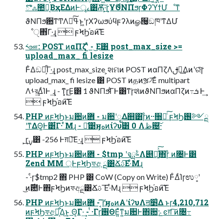
ొஃ಺༰͔ΒҳΕΔͷͰৄࡉ͸ׂѪ͠·͕͢ɼҰ࣌ϑΝΠϧɼΦʔϓϯՄೳͳ
ϑΝΠϧ਺ͳͲΛߟྀͨ͠ͱ͖ʹɼΧʔωϧύϥϝʔλͷௐ੔͕ඞཁʹͳΔՄ
ೳੑ΋͋Γ͑·͢ɻ  ϝϞϦ֬อͷ͘͠Έ
༨ஊ: POST ͷαΠζʹ͍ͭͯ - ͜Ε͸ post_max_size >=
upload_max_ fi lesize
Ͱ͋Δඞཁ͕͋Γ·͢ɻ post_max_size ͕શମͷ POST ͷαΠζΛࢦఆ͢Δͷʹରͯ͠ɼ
upload_max_ fi lesize ͸ POST ͷதͷૹ৴͞Εͨ multipart
Λࢀর͢ΔͨΊͰ ͢ɻ - ͳ͓ɼ͜Ε͸ 1 ϑΝΠϧ͋ͨΓͰ͸ͳ͘ɼશͯͷϑΝΠϧͷαΠζͷ߹ܭ Ͱ͢
 ϝϞϦ֬อͷ͘͠Έ
PHP ͷϝϞϦͱม਺ͷؔ܎ - ม਺ʹೖΔ஋͸ɼͦͷ··૝ఆͨ͠ ϝϞϦ࢖༻ྔ
ʹͳΔΘ͚Ͱ͸͋Γ· ͤΜɻ - ྫ͑͹ӈهͷίʔυ͸ 0 Λظ଴͠·
͕͢ɼ࣮ࡍ͸ -256 Ͱग़ྗ͞Ε·͢ɻ  ϝϞϦ֬อͷ͘͠Έ
PHP ͷϝϞϦͱม਺ͷؔ܎ - $tmp ʹจࣈྻΛ୅ೖ͍ͯͯ͠΋ɼͦ ͷ৔Ͱ͸
Zend MM ্ͰϝϞϦফඅ ྔ͸Ճࢉ͞Ε·ͤΜɻ
- ·ͨɼ$tmp2 ΋ PHP ͸ CoW (Copy on Write) Ͱ͋ΔͨΊɼಉ༷ʹ
͜ͷ࣌఺Ͱ΋ϝϞϦͷফඅྔ͸Ճࢉ ͞Ε·ͤΜɻ  ϝϞϦ֬อͷ͘͠Έ
PHP ͷϝϞϦͱม਺ͷؔ܎ - ͔͠͠ɼӈهͷΑ͏ʹίʔυΛॻ͖׵͑Δ ͱɼ4,210,712
ͷϝϞϦফඅྔ͕͋Δ͜ͱ͕ Θ͔Γ·͢ - ͭ·Γɼ࢖ΘΕ͍ͯͳ͍ม਺Ͱ΋ؔ਺ݺͼग़ ͠ͷ৔߹