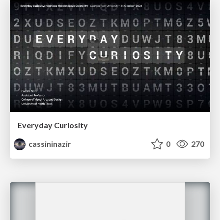
Everyday Curiosity
cassininazir
0
270