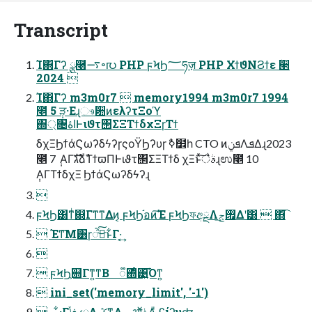
Transcript
Ί΋Γʔ ྩ࿨࠷৽൛ PHP ϝϞϦ؅ཧज़ PHP ΧϯϑΝϨϯε ؔ੢
2024 
Ί΋Γʔ m3m0r7  memory1994 m3m0r7 1994
೥ 5 ݄ੜ·Εɻෳ਺ͷελʔτΞοϓ
΍্৔اۀͰιϑτ΢ΣΞΤϯδχΞɼΤϯ
δχΞϦϯάϚωʔδϟʔɼςοΫϦʔυɼ ࣥߦ໾һ CTO ͷܦݧΛܦΔɻ2023
೥ 7 ݄ ΑΓגࣜձࣾΤϯϖΠͰιϑτ΢ΣΞΤϯδ χΞͱͯ͠ैࣄɻಉ೥ 10
݄ΑΓΤϯδχΞ ϦϯάϚωʔδϟʔɻ

ϝϞϦ͸ͳͥ଍Γͳ͘ͳΔͷ͔ ϝϞϦ֬อͷ͘͠Έ ϝϞϦফඅྔΛ࡟ݮ͢Δʹ͸  ΋͘͡
 Έͳ͞Μ͸ɼૺ۰ͨ͜͠ͱ͋Γ·͔͢

 ϝϞϦ͕଍Γͳ͍ͳΒ ૿΍ͤ͹͍͍͡Όͳ͍
 ini_set('memory_limit', '-1')
 …͋·Γڧ͍ݴ༿Λݣ͏ͳΑ ऑ͘ݟ͑Δͧ ʢίʔυʣ