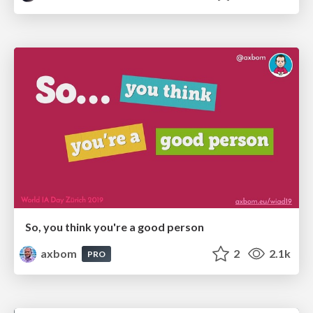
So, you think you're a good person
axbom
2
2.1k
PRO