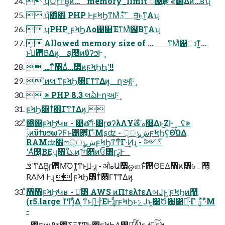
 ʮ͡Ό͊ɼͲ͏ͨ͠Β͍͍ͷ… memory_limit ૿΍͢Ҏ֎ʹํ๏͸͋Δͷ…ʁʯ
 ʮͦ΋ͦ΋ PHP ͰϝϞϦͳΜͯؾʹͯ͠ ॻ͍ͨ͜ͱͳ͍Αʯ
 ʮPHP ͕ϝϞϦΛѻ͏࢓૊ΈͳΜͯ஌Βͳ͍Αʯ
 Allowed memory size of ... ͳΜͯ΋͏ා͘ͳ͍…
ͱࢥͬͯ΋Β͑Δͷ͕ ຊ೔ͷΰʔϧͰ͢
 …ͳͬͯ΍Δͥ…໷ͷϝϞϦԦʹ!!
 ͦͷલʹͳͥϝϞϦ͕଍Γͳ͘ͳΔͷ͔ ղઆ͍͖ͯ͠·͢
 ※ PHP 8.3 લఏͰղઆ͠·͢
ϝϞϦ͸ͳͥ଍Γͳ͘ͳΔͷ͔ 
ͦ΋ͦ΋ϝϞϦͬͯԿʁ - ୺తʹݴͬͯ͠·͑͹ɼσʔλΛҰ࣌తʹه࿥͢Δͱ͜ΖͰ͢ ʢ※
ࢲͷϋϯυϧωʔϜͱ͸ؔ܎͕͋Γ·ͤΜʂʣ - شൃੑϝϞϦʢ͍ΘΏΔ
RAMʣ΍ෆشൃੑϝϞϦͳͲ͋Γ·͢Ͷɻ - ༻్
ʹΑͬͯ෼͚ΒΕ·͢ɻ৘ใܥͷֶ෦ग़਎ͷਓ͸ɼߨٛͰ
ݏʹͳΔ͘Β͍ɼ΍ͬͨΜ͡Όͳ͍͔ͳͱࢥ͍·͢ɻ - ओهԱ૷ஔͱͯ͠࢖ΘΕΔ΋ͷ͸େ൒͕
RAM Ͱ͢ɻ  ϝϞϦ͸ͳͥ଍Γͳ͘ͳΔͷ͔
ͦ΋ͦ΋ϝϞϦͬͯԿʁ - ྫ͑͹ AWS ͷΠϯελϯεΛબͿͱ͖ʹϝϞϦͷ߲໨
(r5.large ͳͲ)͕͋Δ ͔ͳͱࢥ͍·͕͢ɼͦΕͰ͢ɻͨͩɼϝϞϦͱݺͿͱ͖͸Ծ૝͔෺ཧ͔͋·Γ ؾʹ͍ͯ͠·ͤΜ
-