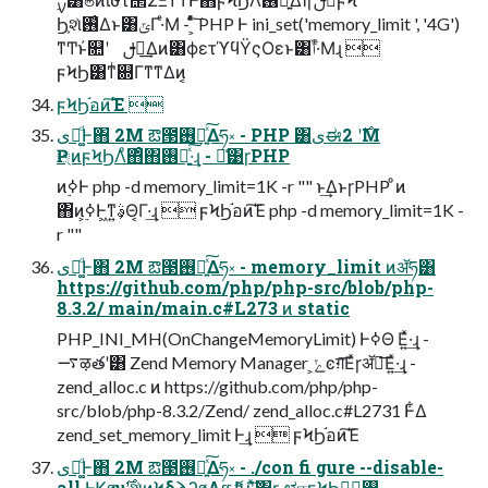
Ϧ͕શͯ࢖͑Δͱ͸ݶΓ·ͤΜ - ͕ͨͬͯ͠ PHP Ͱ ini_set('memory_limit ', '4G')
ͳͲͱ҆௚ʹ ࢦఆ͢Δͷ͸ϕετϓϥΫςΟεͱ͸ݴ͑·ͤΜɻ 
ϝϞϦ͸ͳͥ଍Γͳ͘ͳΔͷ͔
ϝϞϦ֬อͷ͘͠Έ 
ىಈ͚ͩͰ΋ 2M ఔ౓࢖༻͍ͯ͠Δཧ༝ - PHP ͸ىಈ࣌ʹ 2M
Ҏ্ͷϝϞϦΛͦ΋ͦ΋࢖༻͍ͯ͠·͢ɻ - ྫ͑͹ɼPHP
ͷ࣮ߦͰ php -d memory_limit=1K -r "" ͱ͢ΔͱɼPHP ͦͷ
΋ͷ͕࣮ߦͰ͖ͳ͍ࣄ͕Θ͔Γ·͢ɻ  ϝϞϦ֬อͷ͘͠Έ php -d memory_limit=1K -
r ""
ىಈ͚ͩͰ΋ 2M ఔ౓࢖༻͍ͯ͠Δཧ༝ - memory_limit ͷॲཧ͸
https://github.com/php/php-src/blob/php-
8.3.2/ main/main.c#L273 ͷ static
PHP_INI_MH(OnChangeMemoryLimit) ͰߦΘ Ε͍ͯ·͢ɻ -
࠷ऴతʹ͸ Zend Memory Manager ͕ݺͼग़͞Εͯɼॲཧ͞Ε͍ͯ·͢ɻ -
zend_alloc.c ͷ https://github.com/php/php-
src/blob/php-8.3.2/Zend/ zend_alloc.c#L2731 Ͱ͋Δ
zend_set_memory_limit Ͱ͢ɻ  ϝϞϦ֬อͷ͘͠Έ
ىಈ͚ͩͰ΋ 2M ఔ౓࢖༻͍ͯ͠Δཧ༝ - ./con fi gure --disable-
all ͰϏϧυ࣌ʹશͯͷϞδϡʔϧΛແޮԽʹͯ͠΋ɼ ಛஈϝϞϦ࢖༻ྔ͕