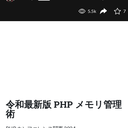
5.5k
7
令和最新版 PHP メモリ管理
術