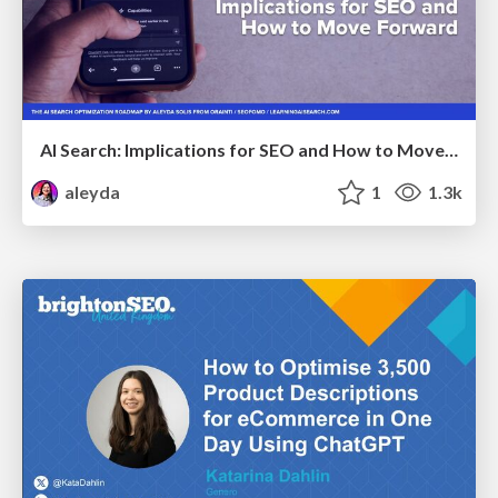
AI Search: Implications for SEO and How to Move Forward - #ShenzhenSEOConference
aleyda
1
1.3k