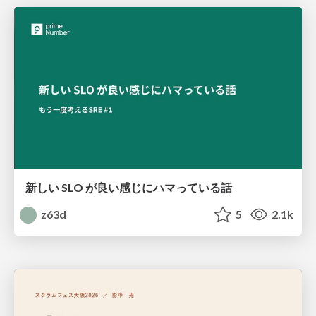
新しい SLO が良い感じにハマっている話
z63d
5
2.1k