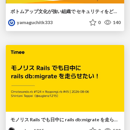
ボトムアップ文化が強い組織で セキュリティをどう根付かせていくかの現在進行形の話 / Making Security Stick in a Bottom-Up Organization
yamaguchitk333
0
140
モノリス Rails でも日中に rails db:migrate を走らせたい！ / Daytime rails db:migrate on Monolithic Rails!