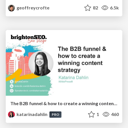
geoffreycrofte
82
6.5k
The B2B funnel & how to create a winning content strategy
katarinadahlin
1
460
PRO