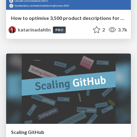
How to optimise 3,500 product descriptions for ecommerce in one day using ChatGPT
katarinadahlin
2
3.7k
PRO
Scaling GitHub