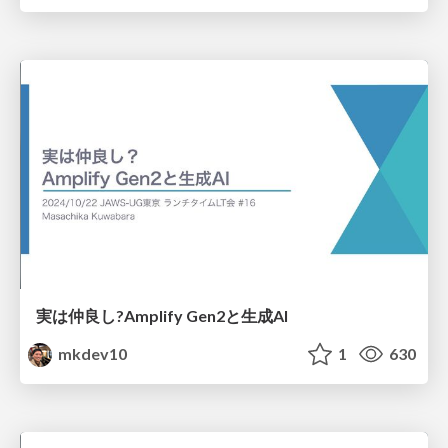
実は仲良し?Amplify Gen2と生成AI
mkdev10
1
630