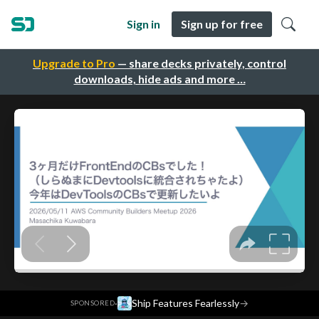
Sign in
Sign up for free
Upgrade to Pro
— share decks privately, control
downloads, hide ads and more …
·
Ship Features Fearlessly
→
SPONSORED