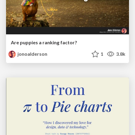
Are puppies a ranking factor?
jonoalderson
1
3.8k