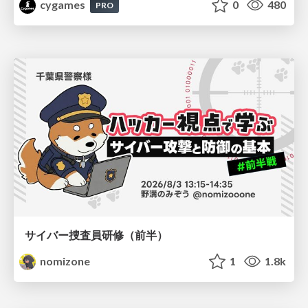
cygames
0
480
PRO
サイバー捜査員研修（前半）
nomizone
1
1.8k