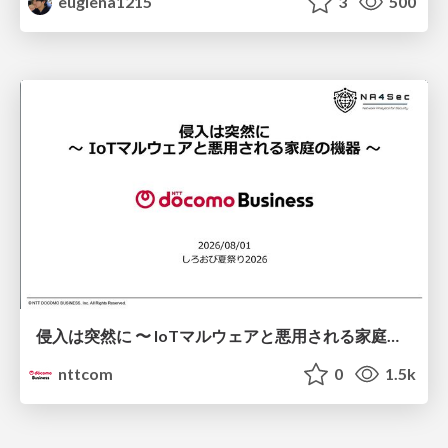
euglena1215
3
500
侵入は突然に 〜 IoTマルウェアと悪用される家庭の機器 ～ / When Intrusion Strikes: IoT Malware and the Abuse of Home Devices
nttcom
0
1.5k