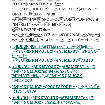
"EPCFJMMVTUSBUPS
5PQ+BQBOFTF1SF3FMFBTF$POUSJCV
UPST ΠϥϨʹ໊લࡌͬͯͨΑ👀 ࠷ۙͷ׆ಈ
w೥݄'SPOUFOEBOE.PCJMFΧςΰϦͰ
"84$#Tʹ w೥݄ΧςΰϦ
౷߹͞Ε%FW5PPMT΁
w೥݄ݸਓϓϩμΫτʮ3FOP7PJDFʯϦϦʔε
w೥݄%BUBEPH--.0QTΠϕϯτͰొஃ
ࡢ೥౓͸೔࿈ଓͰ$#TΠϕϯτొஃͯ͠·ͨ͠ 🗼Ϗϧμʔζϋγΰొஃ
˛"84$PNNVOJUZ#VJMEFST.FFUVQ

˛"84$PNNVOJUZ#VJMEFST/JHIU
<ࡢ೥>"84$PNNVOJUZ#VJMEFSTͷҙؾࠐΈ
"84"NQMJGZΛ௨ͯ͡"84ͷίϛϡχςΟͷྂʹ☺
ͦΜͳ஥ؒΛҰਓͰ΋ଟ͘࡞Γ͍ͨɾܨ͕Γ͍ͨ "84"NQMJGZ 9
"84ίϛϡχςΟ
"84"NQMJGZ$POGFSFODFΛ։࠵ͨ͠Α
˛ެࣜαΠτ ˛"84ϒϩά
<ࠓ೥>"84$PNNVOJUZ#VJMEFSTͷҙؾࠐΈ
"84"NQMJGZͱ,JSPͷΞ΢τϓοτΛڧԽɻ