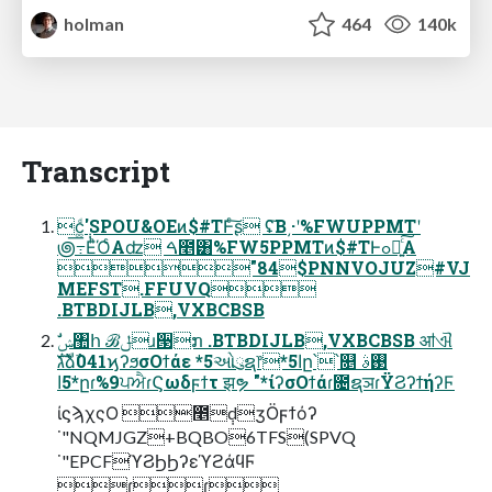
holman
464
140k
Transcript
ϲ݄͚ͩ'SPOU&OEͷ$#TͰͨ͠ʂ ʢ͠Β͵·ʹ%FWUPPMTʹ
౷߹͞ΕͪΌͨΑʣ ࠓ೥͸%FW5PPMTͷ$#TͰߋ৽͍ͨ͠Α
"84$PNNVOJUZ#VJ
MEFST.FFUVQ
.BTBDIJLB,VXBCBSB
גࣜձࣾ041ϗʔϧσΟϯάε *5ઓུຊ෦*5اը՝՝௕ ࢓ࣄ
*5اըɾ%9ਪਐɾϚωδϝϯτ झຯ "*ίʔσΟϯάɾ೔ຊञɾΫϨʔϯήʔϜ
ίϛϡχςΟ ೥݄dӡӦϝϯόʔ
˙"NQMJGZ+BQBO6TFS(SPVQ
˙"EPCFϓϨϦϦʔεϓϩάϥϜ
ɾɾ