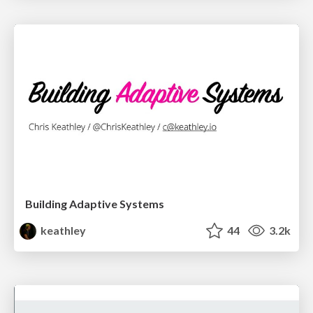
Building Adaptive Systems
keathley
44
3.2k