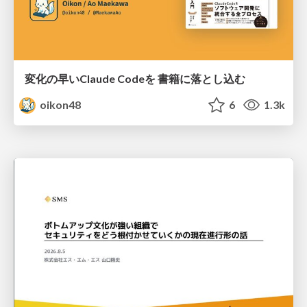
変化の早いClaude Codeを 書籍に落とし込む
oikon48
6
1.3k