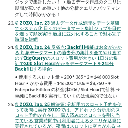
ジックで集計したい！ → 過去データ作成のクエリは
期間が広いため重い！他の分析クエリとバッティン
グして時間がかかる！
© ZOZO, Inc. 23 過去データ作成処理をデータ基盤
でシステム化 日々のデータマート集計ジョブを日付
を遡って順次実行 適度に並列化することで対応完了
時間を短縮
© ZOZO, Inc. 24 反省点: Backﬁll機能はお金がかか
る 対象データマートの過去分の集計を全てやり直す
のでBigQueryのスロット費用が大きい 1日分の集
計で200 Slot Hourかかるデータマートを2年分
Backﬁllする場合:
• 使用するスロット量 ◦ 200 * 365 * 2 = 146,000 Slot
Hour • かかる費用 ◦ 146,000 * 0.06 = $8,760 ◦ ※
Enterprise Edition の料金($0.06 / Slot Hour)で計算 →
単純にBackﬁllを実行していくのは現実的ではない
© ZOZO, Inc. 25 解決策: 分析用のスロット予約を使
って夜間に実行 ZOZOでは、アドホック分析用のス
ロット予約が存在し、購入済みのスロットを割り当
てている 営業時間中は利用者によるクエリが活発に
実行されているが、夜間はスロットに空きがある →