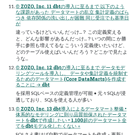
© ZOZO, Inc. 11 dbtの導入に至るまで 以下のよう
な課題があった データマートの乱立 集計定義のばら
つき 依存関係の洗い出しが困難 同じ受注でも基準日
が
違っているけどいいん だっけ...？ この定義変える
と、どんな影響 があるんだっけ...？いつの間に か勝
手に参照も増えてるな こういう定義使いたいけど、
どのテーブル使えばいいんだ ろう？どこかで見たよ
うな...
© ZOZO, Inc. 12 dbtの導入に至るまで データモデ
リングツールを導入し、 データや集計定義を統制す
るためのデータマート(Core DataMarts)を作成す
ることに → dbt
を採用 SQLベースの定義管理が可能 • 元々SQLが浸
透しており、SQLを使える人が多い
© ZOZO, Inc. 13 dbt導入によるデータマート整備 •
体系的なモデリングに則り品質担保されたデータマ
ートをdbtで作成したい • 1,100超のデータマート全
てをdbtモデル化したくない ◦
SQLさえ書けば自動でデータマートを作成・更新し