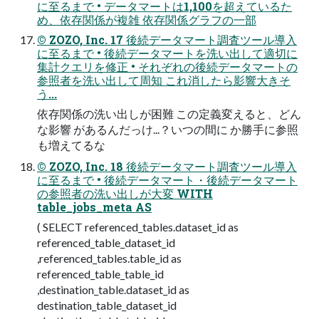
に至るまで • データマートは1,100を超えているた
め、依存関係が複雑 依存関係グラフの一部
© ZOZO, Inc. 17 後続データマート調査ツール導入
に至るまで • 後続データマートを洗い出して適切に
集計クエリを修正 • それぞれの後続データマートの
参照者を洗い出して周知 これ消したら影響大きそ
う...
依存関係の洗い出しが困難 この定義変えると、どん
な影響 があるんだっけ...？いつの間に か勝手に参照
も増えてるな
© ZOZO, Inc. 18 後続データマート調査ツール導入
に至るまで • 後続データマート・後続データマート
の参照者の洗い出しが大変 WITH
table_jobs_meta AS
( SELECT referenced_tables.dataset_id as
referenced_table_dataset_id
,referenced_tables.table_id as
referenced_table_table_id
,destination_table.dataset_id as
destination_table_dataset_id