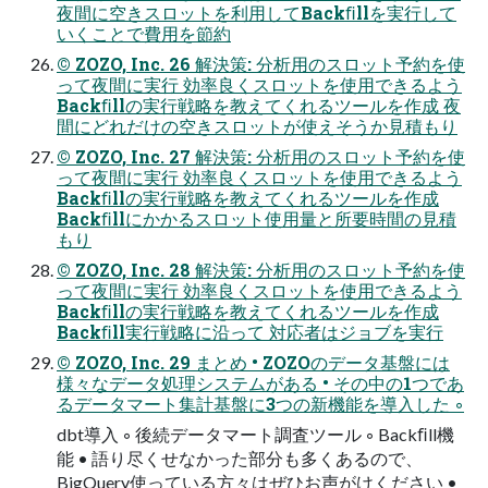
夜間に空きスロットを利用してBackﬁllを実行して
いくことで費用を節約
© ZOZO, Inc. 26 解決策: 分析用のスロット予約を使
って夜間に実行 効率良くスロットを使用できるよう
Backﬁllの実行戦略を教えてくれるツールを作成 夜
間にどれだけの空きスロットが使えそうか見積もり
© ZOZO, Inc. 27 解決策: 分析用のスロット予約を使
って夜間に実行 効率良くスロットを使用できるよう
Backﬁllの実行戦略を教えてくれるツールを作成
Backﬁllにかかるスロット使用量と所要時間の見積
もり
© ZOZO, Inc. 28 解決策: 分析用のスロット予約を使
って夜間に実行 効率良くスロットを使用できるよう
Backﬁllの実行戦略を教えてくれるツールを作成
Backﬁll実行戦略に沿って 対応者はジョブを実行
© ZOZO, Inc. 29 まとめ • ZOZOのデータ基盤には
様々なデータ処理システムがある • その中の1つであ
るデータマート集計基盤に3つの新機能を導入した ◦
dbt導入 ◦ 後続データマート調査ツール ◦ Backﬁll機
能 • 語り尽くせなかった部分も多くあるので、
BigQuery使っている方々はぜひお声がけください •