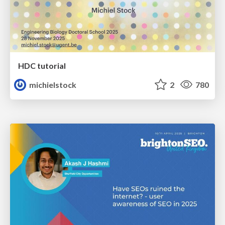
HDC tutorial
michielstock
2
780