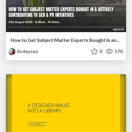
How to Get Subject Matter Experts Bought In and Actively Contributing to SEO & PR Initiatives.
livdayseo
0
170