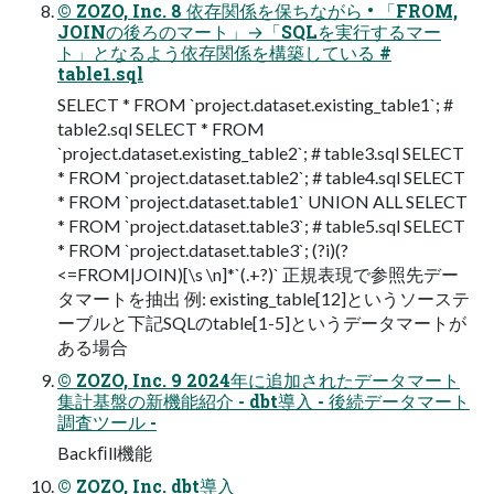
© ZOZO, Inc. 8 依存関係を保ちながら • 「FROM,
JOINの後ろのマート」→「SQLを実行するマー
ト」となるよう依存関係を構築している #
table1.sql
SELECT * FROM `project.dataset.existing_table1`; #
table2.sql SELECT * FROM
`project.dataset.existing_table2`; # table3.sql SELECT
* FROM `project.dataset.table2`; # table4.sql SELECT
* FROM `project.dataset.table1` UNION ALL SELECT
* FROM `project.dataset.table3`; # table5.sql SELECT
* FROM `project.dataset.table3`; (?i)(?
<=FROM|JOIN)[\s \n]*`(.+?)` 正規表現で参照先デー
タマートを抽出 例: existing_table[12]というソーステ
ーブルと下記SQLのtable[1-5]というデータマートが
ある場合
© ZOZO, Inc. 9 2024年に追加されたデータマート
集計基盤の新機能紹介 - dbt導入 - 後続データマート
調査ツール -
Backﬁll機能
© ZOZO, Inc. dbt導入