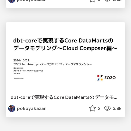
dbt-coreで実現するCore DataMartsの データモデリング〜Cloud Composer編〜 / Core Datamarts Modeling With dbt Core On Cloud Composer
pokoyakazan
2
3.8k