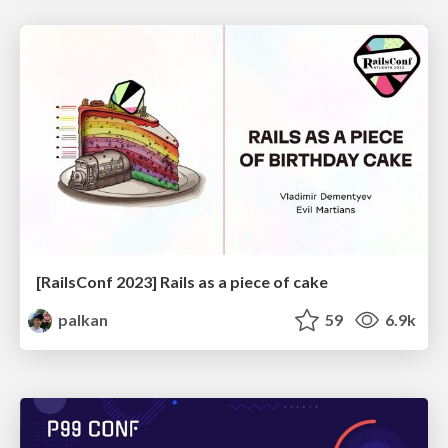
[RailsConf 2023] Rails as a piece of cake
palkan
59
6.9k