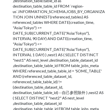
,destination_table.table_id as
destination_table_table_id FROM `region-
us`.INFORMATION_SCHEMA.JOBS_BY_ORGANIZA
TION JOIN UNNEST(referenced_tables) AS
referenced_tables WHERE DATE(creation_time,
"Asia/Tokyo") >=
DATE_SUB(CURRENT_DATE("Asia/Tokyo"),
INTERVAL 90 DAY) AND DATE(creation_time,
"Asia/Tokyo") <=
DATE_SUB(CURRENT_DATE("Asia/Tokyo"),
INTERVAL 1 DAY) ) ,nest1 AS ( SELECT DISTINCT
"nest1" AS nest_level ,destination_table_dataset_id
,destination_table_table_id FROM table_jobs_meta
WHERE referenced_table_table_id = 'SOME_TABLE'
AND (referenced_table_dataset_id,
referenced_table_table_id) !=
(destination_table_dataset_id,
destination_table_table_id) --自己参照除外 ) ,nest2 AS
( SELECT DISTINCT "nest2" AS nest_level
,destination_table_dataset_id
,destination_table_table_id FROM table_jobs_meta