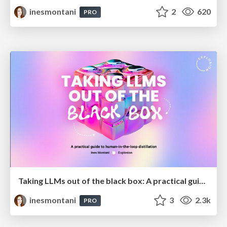
inesmontani
2
620
PRO
Taking LLMs out of the black box: A practical guide to human-in-the-loop distillation
inesmontani
3
2.3k
PRO