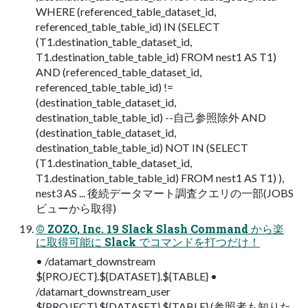
WHERE (referenced_table_dataset_id,
referenced_table_table_id) IN (SELECT
(T1.destination_table_dataset_id,
T1.destination_table_table_id) FROM nest1 AS T1)
AND (referenced_table_dataset_id,
referenced_table_table_id) !=
(destination_table_dataset_id,
destination_table_table_id) --自己参照除外 AND
(destination_table_dataset_id,
destination_table_table_id) NOT IN (SELECT
(T1.destination_table_dataset_id,
T1.destination_table_table_id) FROM nest1 AS T1) ),
nest3 AS ... 後続データマート調査クエリの一部(JOBS
ビューから取得)
© ZOZO, Inc. 19 Slack Slash Command から楽
に取得可能に Slack でコマンドを打つだけ！
• /datamart_downstream
${PROJECT}.${DATASET}.${TABLE} •
/datamart_downstream_user
${PROJECT}.${DATASET}.${TABLE} (参照者も知りた