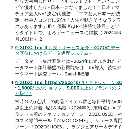
たり大喜利したり - 「下町モルモット」というコン
ビで漫才したり - 日本一になりました！全日本アマ
チュア芸人No1決定戦 優勝 - 「アマ芸人日本一が決
定！社会人コンビに栄冠「人生が動きそうなワクワ
クがあります」 昨年優勝者はR-1決勝で注目」とい
うタイトルで、よろず〜ニュースに掲載（ 2024年8
月18日付） 2
© ZOZO, Inc. 3 目次 - サービス紹介 - ZOZOのデー
タ基盤におけるデータ処理システム -
データマート集計基盤とは - 2024年に追加されたデ
ータマート集計基盤の新機能紹介 - dbt導入 - 後続デ
ータマート調査ツール - Backﬁll機能
© ZOZO, Inc. https://zozo.jp/ 4 • ファッションEC
• 1,600以上のショップ、9,000以上のブランドの取
り扱い •
常時102万点以上の商品アイテム数と毎日平均2,600
点以上の新着 商品を掲載（2024年9月末時点） • ブ
ランド古着のファッションゾーン「ZOZOUSED」や
コスメ専門モール「ZOZOCOSME」、シューズ専門
ゾーン 「ZOZOSHOES」、ラグジュアリー＆デザイ