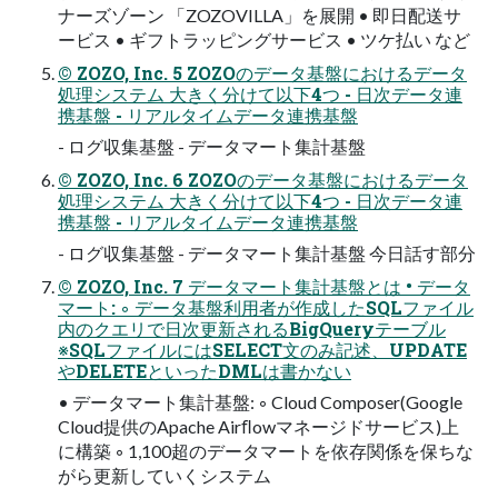
ナーズゾーン 「ZOZOVILLA」を展開 • 即日配送サ
ービス • ギフトラッピングサービス • ツケ払い など
© ZOZO, Inc. 5 ZOZOのデータ基盤におけるデータ
処理システム 大きく分けて以下4つ - 日次データ連
携基盤 - リアルタイムデータ連携基盤
- ログ収集基盤 - データマート集計基盤
© ZOZO, Inc. 6 ZOZOのデータ基盤におけるデータ
処理システム 大きく分けて以下4つ - 日次データ連
携基盤 - リアルタイムデータ連携基盤
- ログ収集基盤 - データマート集計基盤 今日話す部分
© ZOZO, Inc. 7 データマート集計基盤とは • データ
マート: ◦ データ基盤利用者が作成したSQLファイル
内のクエリで日次更新されるBigQueryテーブル
※SQLファイルにはSELECT文のみ記述、UPDATE
やDELETEといったDMLは書かない
• データマート集計基盤: ◦ Cloud Composer(Google
Cloud提供のApache Airﬂowマネージドサービス)上
に構築 ◦ 1,100超のデータマートを依存関係を保ちな
がら更新していくシステム