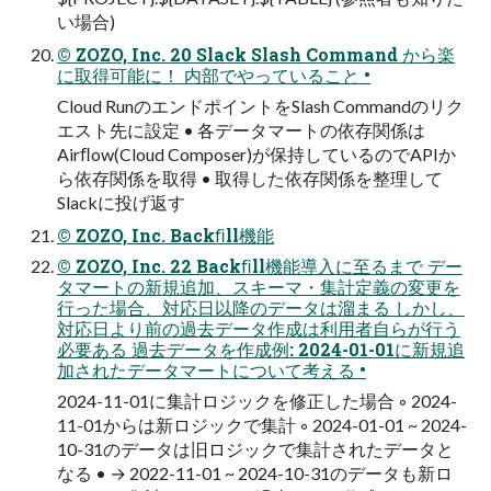
い場合)
© ZOZO, Inc. 20 Slack Slash Command から楽
に取得可能に！ 内部でやっていること •
Cloud RunのエンドポイントをSlash Commandのリク
エスト先に設定 • 各データマートの依存関係は
Airﬂow(Cloud Composer)が保持しているのでAPIか
ら依存関係を取得 • 取得した依存関係を整理して
Slackに投げ返す
© ZOZO, Inc. Backﬁll機能
© ZOZO, Inc. 22 Backﬁll機能導入に至るまで デー
タマートの新規追加、スキーマ・集計定義の変更を
行った場合、対応日以降のデータは溜まる しかし、
対応日より前の過去データ作成は利用者自らが行う
必要ある 過去データを作成例: 2024-01-01に新規追
加されたデータマートについて考える •
2024-11-01に集計ロジックを修正した場合 ◦ 2024-
11-01からは新ロジックで集計 ◦ 2024-01-01 ~ 2024-
10-31のデータは旧ロジックで集計されたデータと
なる • → 2022-11-01 ~ 2024-10-31のデータも新ロ