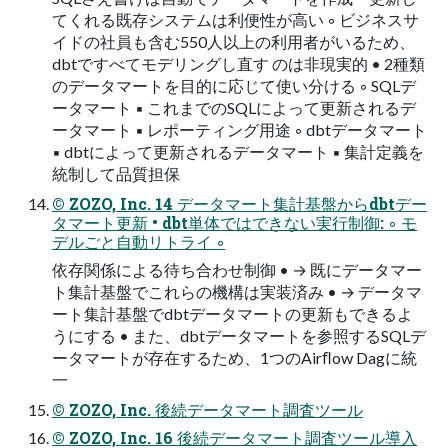
てくれる既存システムは利便性が高い ◦ ビジネスサ
イドの社員も含む550人以上の利用者がいるため、
dbtですべてモデリングし直す のは非現実的 • 2種類
のデータマートを目的に応じて使い分ける ◦ SQLデ
ータマート ▪ これまでのSQLによって更新されるデ
ータマート ▪ レポーティング用途 ◦ dbtデータマート
▪ dbtによって更新されるデータマート ▪ 集計定義を
統制して品質担保
© ZOZO, Inc. 14 データマート集計基盤からdbtデー
タマート更新 • dbt単体ではできない実行制御: ◦ モ
デルごと自動リトライ ◦
依存関係による待ち合わせ制御 • → 既にデータマー
ト集計基盤でこれらの機構は実装済み • → データマ
ート集計基盤でdbtデータマートの更新もできるよ
うにする • また、dbtデータマートを参照するSQLデ
ータマートが存在するため、1つのAirﬂow Dagに統
一
© ZOZO, Inc. 後続データマート調査ツール
© ZOZO, Inc. 16 後続データマート調査ツール導入