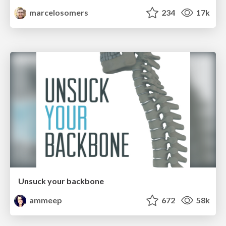
marcelosomers
234
17k
Unsuck your backbone
ammeep
672
58k