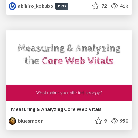
akihiro_kokubo
72
41k
PRO
Measuring & Analyzing Core Web Vitals
bluesmoon
9
950