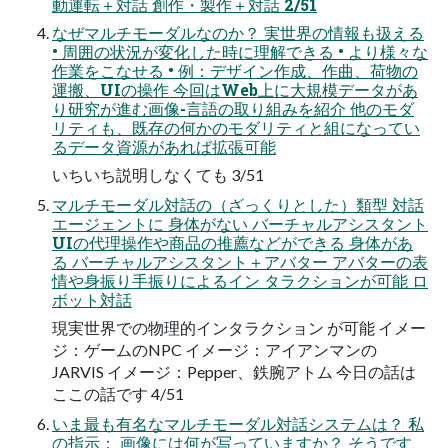
動運転＋対話 創作・製作＋対話 2/51
なぜマルチモーダルなのか？ 実世界の情報も扱える
• 周囲の状況が変化した時に理解できる • より様々な
作業をこなせる • 例：デザイン作成、作曲、荷物の
運搬、UIの操作 今回はWeb上に大規模データがあ
り研究が進む画像-言語の取り組みを紹介 他のモダ
リティも、既存の何かのモダリティと組になってい
るデータ資源があれば拡張可能
いちいち説明しなくても 3/51
マルチモーダル対話の（ざっくりとした）類型 対話
エージェントに 身体がない バーチャルアシスタント
UIの代理操作や商品の推薦などができる 身体があ
る バーチャルアシスタント＋アバター アバターの表
情や身振り手振りによるイン タラクションが可能 ロ
ボット対話
現実世界での物理的インタラクション が可能 イメー
ジ：ゲームのNPC イメージ：アイアンマンの
JARVIS イメージ：Pepper、鉄腕アトム 今日の話は
ここの話です 4/51
いま最も有名なマルチモーダル対話システムは？ 私
の指示： 画像には何が写っていますか？ そうです、