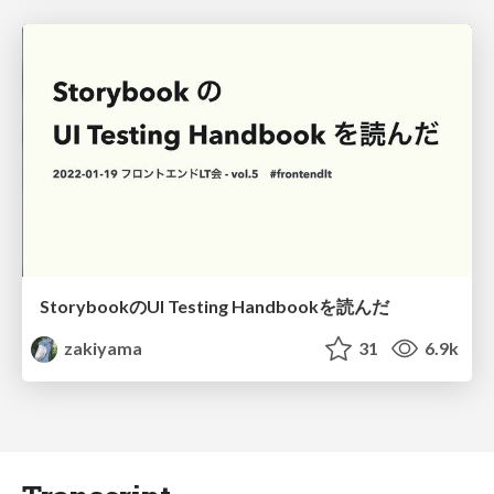
StorybookのUI Testing Handbookを読んだ
zakiyama
31
6.9k