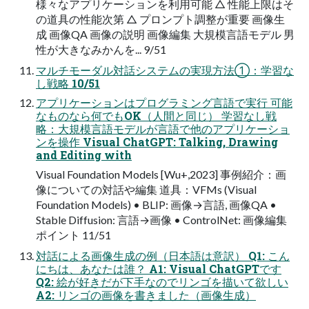
様々なアプリケーションを利用可能 △ 性能上限はそ
の道具の性能次第 △ プロンプト調整が重要 画像生
成 画像QA 画像の説明 画像編集 大規模言語モデル 男
性が大きなみかんを... 9/51
マルチモーダル対話システムの実現方法①：学習な
し戦略 10/51
アプリケーションはプログラミング言語で実行 可能
なものなら何でもOK（人間と同じ） 学習なし戦
略：大規模言語モデルが言語で他のアプリケーショ
ンを操作 Visual ChatGPT: Talking, Drawing
and Editing with
Visual Foundation Models [Wu+,2023] 事例紹介：画
像についての対話や編集 道具：VFMs (Visual
Foundation Models) • BLIP: 画像→言語, 画像QA •
Stable Diffusion: 言語→画像 • ControlNet: 画像編集
ポイント 11/51
対話による画像生成の例（日本語は意訳） Q1: こん
にちは、あなたは誰？ A1: Visual ChatGPTです
Q2: 絵が好きだが下手なのでリンゴを描いて欲しい
A2: リンゴの画像を書きました（画像生成）