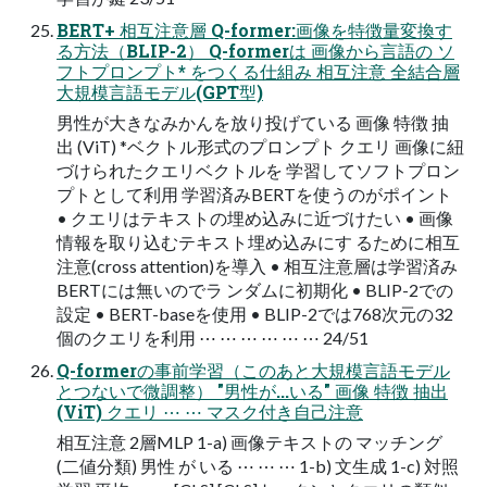
BERT+ 相互注意層 Q-former:画像を特徴量変換す
る方法（BLIP-2） Q-formerは 画像から言語の ソ
フトプロンプト* をつくる仕組み 相互注意 全結合層
大規模言語モデル(GPT型)
男性が大きなみかんを放り投げている 画像 特徴 抽
出 (ViT) *ベクトル形式のプロンプト クエリ 画像に紐
づけられたクエリベクトルを 学習してソフトプロン
プトとして利用 学習済みBERTを使うのがポイント
• クエリはテキストの埋め込みに近づけたい • 画像
情報を取り込むテキスト埋め込みにす るために相互
注意(cross attention)を導入 • 相互注意層は学習済み
BERTには無いのでラ ンダムに初期化 • BLIP-2での
設定 • BERT-baseを使用 • BLIP-2では768次元の32
個のクエリを利用 ⋯ ⋯ ⋯ ⋯ ⋯ ⋯ 24/51
Q-formerの事前学習（このあと大規模言語モデル
とつないで微調整） "男性が...いる" 画像 特徴 抽出
(ViT) クエリ ⋯ ⋯ マスク付き自己注意
相互注意 2層MLP 1-a) 画像テキストの マッチング
(二値分類) 男性 が いる ⋯ ⋯ ⋯ 1-b) 文生成 1-c) 対照