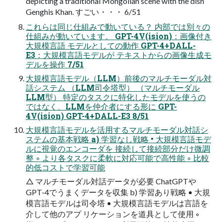
depicting a traditional Mongolian scene with the dish
Genghis Khan. すごい・・・ 6/51
これらは同じ仕組みで動いている？ 内部では別々の
仕組みが動いています。 GPT-4V(ision)：画像付き
大規模言語 モデルとしての動作 GPT-4+DALL-
E3：大規模言語モデルが テキストからの画像生成モ
デルを操作 7/51
大規模言語モデル（LLM）前後のマルチモーダル対
話システム （LLM司令塔型） （マルチモーダル
LLM型） 特定のタスクに特化したモデルを使うの
ではなく、LLMを仲介者にする形に GPT-
4V(ision) GPT-4+DALL-E3 8/51
大規模言語モデルを活用するマルチモーダル対話シ
ステムの基本戦略 a) 学習なし戦略 • 大規模言語モデ
ルに視覚のエンコーダを 接続して接続部分だけ微調
整 ◦ より各タスクに柔軟に対応可能で高性能 ◦ 比較
的低コストで学習可能
△ マルチモーダル対話データが必要 ChatGPTや
GPT-4でうまくデータを収集 b) 学習あり戦略 • 大規
模言語モデルは司令塔 • 大規模言語モデルは言語を
介して他のアプ リケーションを道具として使用 ◦