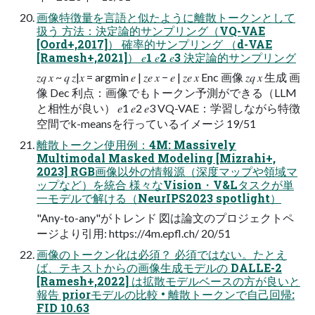
画像特徴量を言語と似たように離散トークンとして
扱う 方法：決定論的サンプリング（VQ-VAE
[Oord+,2017]） 確率的サンプリング （d-VAE
[Ramesh+,2021]） 𝑒1 𝑒2 𝑒3 決定論的サンプリング
𝑧𝑞 𝑥 ~ 𝑞 𝑧|𝑥 = argmin 𝑒 | 𝑧𝑒 𝑥 − 𝑒 | 𝑧𝑒 𝑥 Enc 画像 𝑧𝑞 𝑥 生成 画
像 Dec 利点：画像でもトークン予測ができる（LLM
と相性が良い） 𝑒1 𝑒2 𝑒3 VQ-VAE：学習しながら特徴
空間でk-meansを行っているイメージ 19/51
離散トークン使用例：4M: Massively
Multimodal Masked Modeling [Mizrahi+,
2023] RGB画像以外の情報源（深度マップや領域マ
ップなど）を統合 様々なVision・V&Lタスクが単
一モデルで解ける（NeurIPS2023 spotlight）
"Any-to-any"がトレンド 図は論文のプロジェクトペ
ージより引用: https://4m.epfl.ch/ 20/51
画像のトークン化は必須？ 必須ではない。たとえ
ば、テキストからの画像生成モデルの DALLE-2
[Ramesh+,2022] は拡散モデルベースの方が良いと
報告 priorモデルの比較 • 離散トークンで自己回帰:
FID 10.63