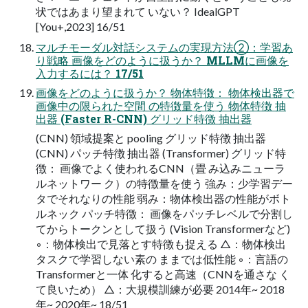
状ではあまり望まれて いない？ IdealGPT
[You+,2023] 16/51
マルチモーダル対話システムの実現方法②：学習あ
り戦略 画像をどのように扱うか？ MLLMに画像を
入力するには？ 17/51
画像をどのように扱うか？ 物体特徴： 物体検出器で
画像中の限られた空間 の特徴量を使う 物体特徴 抽
出器 (Faster R-CNN) グリッド特徴 抽出器
(CNN) 領域提案と pooling グリッド特徴 抽出器
(CNN) パッチ特徴 抽出器 (Transformer) グリッド特
徴： 画像でよく使われるCNN（畳 み込みニューラ
ルネットワー ク）の特徴量を使う 強み：少学習デー
タでそれなりの性能 弱み：物体検出器の性能がボト
ルネック パッチ特徴： 画像をパッチレベルで分割し
てからトークンとして扱う (Vision Transformerなど)
◦：物体検出で見落とす特徴も捉える △：物体検出
タスクで学習しない素の ままでは低性能 ◦：言語の
Transformerと一体 化すると高速（CNNを通さな く
て良いため） △：大規模訓練が必要 2014年~ 2018
年~ 2020年~ 18/51