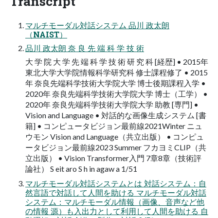
Transcript
マルチモーダル対話システム 品川 政太朗
（NAIST）
品川 政太朗 奈 良 先 端 科 学 技 術
大 学 院 大 学 先 端 科 学 技 術 研 究 科 [経歴] • 2015年
東北大学大学院情報科学研究科 修士課程修了 • 2015
年 奈良先端科学技術大学院大学 博士後期課程入学 •
2020年 奈良先端科学技術大学院大学 博士（工学） •
2020年 奈良先端科学技術大学院大学 助教 [専門] •
Vision and Language • 対話的な画像生成システム [書
籍] • コンピュータビジョン最前線2021Winter ニュ
ウモン Vision and Language（共立出版） • コンピュ
ータビジョン最前線2023 Summer フカヨミCLIP（共
立出版） • Vision Transformer入門 7章8章（技術評
論社） S eit aro S h in agaw a 1/51
マルチモーダル対話システムとは 対話システム：自
然言語で対話して人間を助ける マルチモーダル対話
システム：マルチモーダル情報（画像、音声など他
の情報 源）も入出力として利用して人間を助ける 自