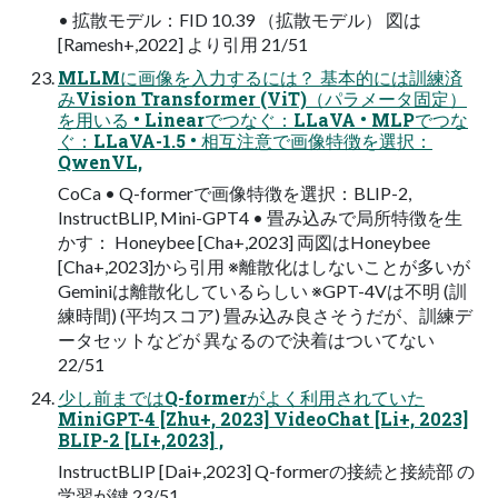
• 拡散モデル：FID 10.39 （拡散モデル） 図は
[Ramesh+,2022] より引用 21/51
MLLMに画像を入力するには？ 基本的には訓練済
みVision Transformer (ViT)（パラメータ固定）
を用いる • Linearでつなぐ：LLaVA • MLPでつな
ぐ：LLaVA-1.5 • 相互注意で画像特徴を選択：
QwenVL,
CoCa • Q-formerで画像特徴を選択：BLIP-2,
InstructBLIP, Mini-GPT4 • 畳み込みで局所特徴を生
かす： Honeybee [Cha+,2023] 両図はHoneybee
[Cha+,2023]から引用 ※離散化はしないことが多いが
Geminiは離散化しているらしい ※GPT-4Vは不明 (訓
練時間) (平均スコア) 畳み込み良さそうだが、訓練デ
ータセットなどが 異なるので決着はついてない
22/51
少し前まではQ-formerがよく利用されていた
MiniGPT-4 [Zhu+, 2023] VideoChat [Li+, 2023]
BLIP-2 [LI+,2023] ,
InstructBLIP [Dai+,2023] Q-formerの接続と接続部 の
学習が鍵 23/51