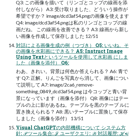
Q3: この画像を描いて（リンゴとコップの線画を添
付しながら） A3: 受け取りました、どういう操作が
希望ですか？ image/dcd3af54.pngの画像を使えます
Q4: image/dcd3af54.pngは私のリンゴとコップの線
画だね。 この線画を改善できる？ A3: 線画から新し
い画像を作成して保存しました 12/51
対話による画像生成の例（つづき） Q5: いいね。そ
の画像を水彩画にできる？ A5: Instruct Image
Using Textというツールを使用して水彩画 にしま
した（画像を添付） Q6:
わあ、きれい。背景は何色か答えられる？ A6: 青で
す Q7: 正解。りんごを写真から消して、画像につい
て説明して A7: image/2ca6_remove-
something_0849_dcd3af54.png は今コップと青い背
景になっています（画像を添付） Q8: 画像にはテー
ブルの上に影があるね。テーブルを黒のテーブ ルに
置き換えられる？ A8: 黒いテーブルに置換して保存
しました（画像を添付） 13/51
Visual ChatGPTの内部機構について システム方
針: 𝒫 ツール集合: ℱ ユーザクエリ: 𝒬𝑖 対話履歴: ℋ<𝑖