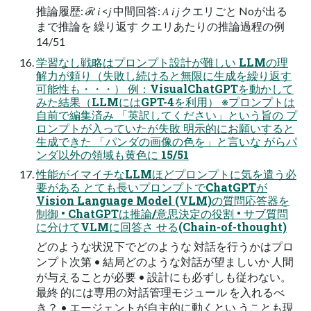
推論履歴: ℛ 𝑖 <𝑗 中間回答: 𝐴 𝑖 𝑗 クエリごと Noが出る
まで推論を 繰り返す クエリあたりの推論過程の例
14/51
学習なし戦略はプロンプト設計が難しい LLMの理
解力が頼り（失敗し続けると無限に生成を繰り返す
可能性も・・・） 例：VisualChatGPTを動かして
みた結果（LLMにはGPT-4を利用） ※プロンプトは
自前で編集済み 「英訳してください」という旨の プ
ロンプトが入っていたが失敗 明示的にお願いすると
生成できた 「パンダの画像の色を」と言いな がらパ
ンダ以外の領域も黄色に 15/51
性能がイマイチなLLMほどプロンプトに気を遣う必
要がある とても長いプロンプトでChatGPTが
Vision Language Model (VLM)の質問応答器を
制御 • ChatGPTは推論/意思決定の役割 • サブ質問
に分けてVLMに回答さ せる(Chain-of-thought)
どのような状況下でどのような 対話を行うかはプロ
ンプト次第 • 結局どのような対話が望ましいか 人間
が与えることが必要 • 設計にも必ずしも従わない。
最終 的には専用の対話管理モジュール を入れるべ
き？ • エージェントが自主的に動くとい うことも現