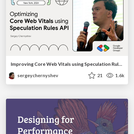
Improving Core Web Vitals using Speculation Rules API
sergeychernyshev
21
1.6k