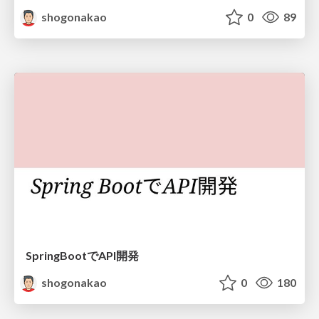
shogonakao
0
89
SpringBootでAPI開発
shogonakao
0
180