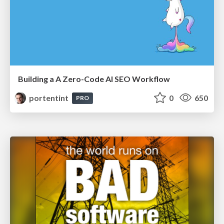
Building a A Zero-Code AI SEO Workflow
portentint
0
650
PRO