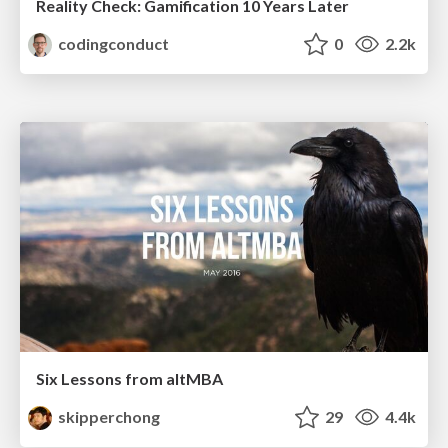
Reality Check: Gamification 10 Years Later
codingconduct
0
2.2k
Six Lessons from altMBA
skipperchong
29
4.4k