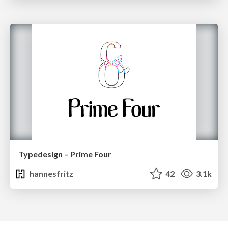
Typedesign – Prime Four
hannesfritz
42
3.1k