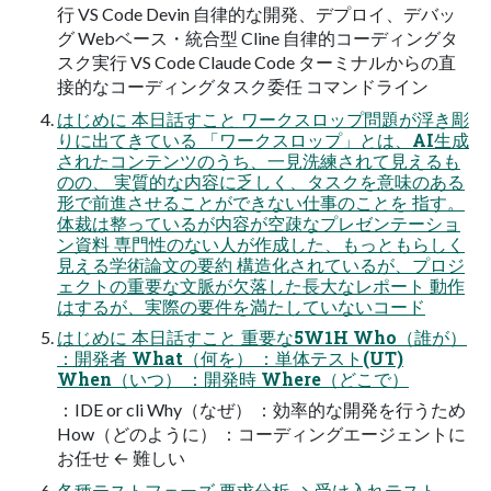
行 VS Code Devin 自律的な開発、デプロイ、デバッ
グ Webベース・統合型 Cline 自律的コーディングタ
スク実行 VS Code Claude Code ターミナルからの直
接的なコーディングタスク委任 コマンドライン
はじめに 本日話すこと ワークスロップ問題が浮き彫
りに出てきている 「ワークスロップ」とは、AI生成
されたコンテンツのうち、一見洗練されて見えるも
のの、 実質的な内容に乏しく、タスクを意味のある
形で前進させることができない仕事のことを 指す。
体裁は整っているが内容が空疎なプレゼンテーショ
ン資料 専門性のない人が作成した、もっともらしく
見える学術論文の要約 構造化されているが、プロジ
ェクトの重要な文脈が欠落した長大なレポート 動作
はするが、実際の要件を満たしていないコード
はじめに 本日話すこと 重要な5W1H Who（誰が）
：開発者 What（何を） ：単体テスト(UT)
When（いつ） ：開発時 Where（どこで）
：IDE or cli Why（なぜ） ：効率的な開発を行うため
How（どのように） ：コーディングエージェントに
お任せ ← 難しい
各種テストフェーズ 要求分析 → 受け入れテスト