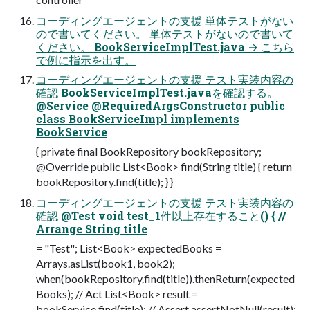
コーディングエージェントの支援 単体テストがない
ので書いてください。 単体テストがないので書いて
ください。 BookServiceImplTest.java → こちら
で例に指示を出す。
コーディングエージェントの支援 テスト実装内容の
確認 BookServiceImplTest.javaを確認する。
@Service @RequiredArgsConstructor public
class BookServiceImpl implements
BookService
{ private final BookRepository bookRepository;
@Override public List<Book> find(String title) { return
bookRepository.find(title); } }
コーディングエージェントの支援 テスト実装内容の
確認 @Test void test_1件以上存在すること() { //
Arrange String title
= "Test"; List<Book> expectedBooks =
Arrays.asList(book1, book2);
when(bookRepository.find(title)).thenReturn(expected
Books); // Act List<Book> result =
bookService.find(title); // Assert assertNotNull(result);