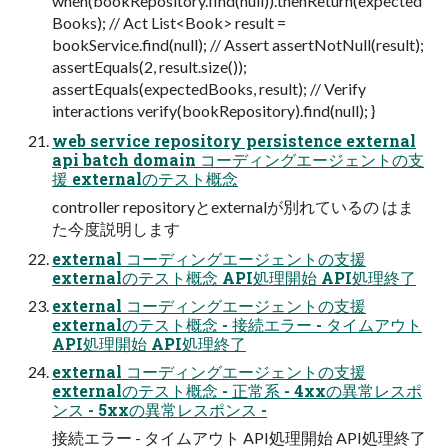
when(bookRepository.find(null)).thenReturn(expected
Books); // Act List<Book> result =
bookService.find(null); // Assert assertNotNull(result);
assertEquals(2, result.size());
assertEquals(expectedBooks, result); // Verify
interactions verify(bookRepository).find(null); }
web service repository persistence external
api batch domain コーディングエージェントの支
援 externalのテスト概念
controller repositoryとexternalが別れているの はま
た今度説明します
external コーディングエージェントの支援
externalのテスト概念 API処理開始 API処理終了
external コーディングエージェントの支援
externalのテスト概念 - 接続エラー - タイムアウト
API処理開始 API処理終了
external コーディングエージェントの支援
externalのテスト概念 - 正常系 - 4xxの異常レスポ
ンス - 5xxの異常レスポンス -
接続エラー - タイムアウト API処理開始 API処理終了