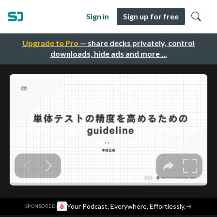
Sign in
Sign up for free
Upgrade to Pro
— share decks privately, control
downloads, hide ads and more …
·
Your Podcast. Everywhere. Effortlessly.
→
SPONSORED