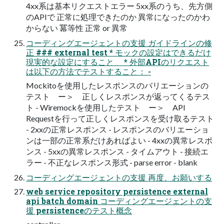
4xx系は基本リクエストエラー 5xx系のうち、先方側
のAPIで 正常に処理できたのか 異常になったのかわ
からない 冪等性 正常 or 異常
コーディングエージェントの支援 ガイドラインの修
正 ### external test * モックの設定はできるだけ
現実的な設定にすること * 外部APIのリクエスト
は以下の方法でテストすること： -
Mockitoを使用したレスポンスのバリエーションの
テスト ー＞ 正しくレスポンスが返ってくるテス
ト - Wiremockを使用したテスト ー＞ API
Requestを行って正しくレスポンスを受け取るテスト
- 2xxの正常レスポンス - レスポンスのバリエーショ
ンは一部の正常系だけあればよい - 4xxの異常レスポ
ンス - 5xxの異常レスポンス - タイムアウト - 接続エ
ラー - 不正なレスポンス形式 - parse error - blank
コーディングエージェントの支援 再度、お願いする
web service repository persistence external
api batch domain コーディングエージェントの支
援 persistenceのテスト概念