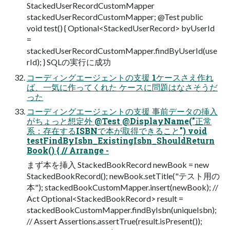
StackedUserRecordCustomMapper
stackedUserRecordCustomMapper; @Test public
void test() { Optional<StackedUserRecord> byUserId
=
stackedUserRecordCustomMapper.findByUserId(use
rId); } SQLの実行に成功
コーディングエージェントの支援 1ケースさえ作れ
ば、一気に作ってくれた ケースに問題はなさそうだ
った
コーディングエージェントの支援 事前データの挿入
がちょっと想定外 @Test @DisplayName("正常
系：存在するISBNで本が取得できること") void
testFindByIsbn_ExistingIsbn_ShouldReturn
Book() { // Arrange -
まず本を挿入 StackedBookRecord newBook = new
StackedBookRecord(); newBook.setTitle("テスト用の
本"); stackedBookCustomMapper.insert(newBook); //
Act Optional<StackedBookRecord> result =
stackedBookCustomMapper.findByIsbn(uniqueIsbn);
// Assert Assertions.assertTrue(result.isPresent());