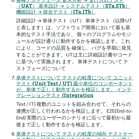
（UAT） 基本設計 → システムテスト（STa,STb）
機能設計 → 統合テスト（ITa,ITb）
詳細設計 → 単体テスト（UT） 単体テスト（以降UT
と表します）は、ソフトウェア開発において最も基
本的なテスト手法であり、 個々のプログラムやモジ
ュールが設計通りに動作するかを確認します。これ
により、コードの品質を 確保し、バグを早期に発見
することができます。UTは主に詳細設計書やコード
に基づいて実施され ます。 単体テストについて テ
ストフェーズについて
単体テストについて テストの粒度について ユニット
テスト (Unit Test / UT) 最小単位のコンポーネント
が、単体で正しく動作するかを検証します。 インテ
グレーションテスト (Integration
Test / IT) 複数のユニットを組み合わせて、それらの
連携が正しく行われるかを検証します。 E2E(End-to-
End) 実際のユーザーのシナリオに沿って最初から最
後まで正しく動作するかを検証します。
単体テストについて テストの粒度の傾向 テストケー