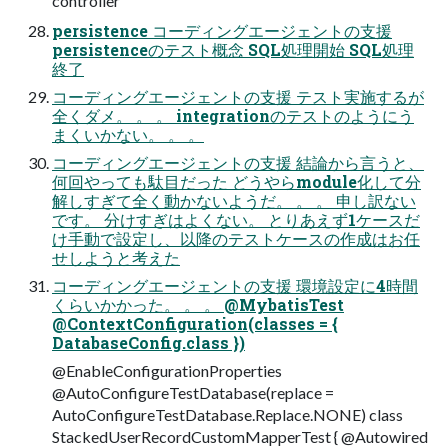
controller
persistence コーディングエージェントの支援
persistenceのテスト概念 SQL処理開始 SQL処理
終了
コーディングエージェントの支援 テスト実施するが
全くダメ。 。 。 integrationのテストのようにう
まくいかない。 。 。
コーディングエージェントの支援 結論から言うと、
何回やっても駄目だった どうやらmodule化して分
解しすぎて全く動かないようだ。 。 。 申し訳ない
です。 分けすぎはよくない。 とりあえず1ケースだ
け手動で設定し、以降のテストケースの作成はお任
せしようと考えた
コーディングエージェントの支援 環境設定に4時間
くらいかかった。 。 。 @MybatisTest
@ContextConfiguration(classes = {
DatabaseConfig.class })
@EnableConfigurationProperties
@AutoConfigureTestDatabase(replace =
AutoConfigureTestDatabase.Replace.NONE) class
StackedUserRecordCustomMapperTest { @Autowired