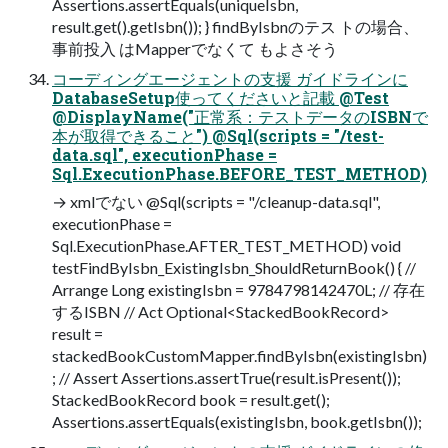
Assertions.assertEquals(uniqueIsbn,
result.get().getIsbn()); } findByIsbnのテス トの場合、
事前投入 はMapperでなくて もよさそう
コーディングエージェントの支援 ガイドラインに
DatabaseSetup使ってくださいと記載 @Test
@DisplayName("正常系：テストデータのISBNで
本が取得できること") @Sql(scripts = "/test-
data.sql", executionPhase =
Sql.ExecutionPhase.BEFORE_TEST_METHOD)
→ xmlでない @Sql(scripts = "/cleanup-data.sql",
executionPhase =
Sql.ExecutionPhase.AFTER_TEST_METHOD) void
testFindByIsbn_ExistingIsbn_ShouldReturnBook() { //
Arrange Long existingIsbn = 9784798142470L; // 存在
するISBN // Act Optional<StackedBookRecord>
result =
stackedBookCustomMapper.findByIsbn(existingIsbn)
; // Assert Assertions.assertTrue(result.isPresent());
StackedBookRecord book = result.get();
Assertions.assertEquals(existingIsbn, book.getIsbn());