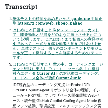
Transcript
単体テストの精度を高めるための guideline 中尾正
剛 https://x.com/web_shogo_nakao
はじめに 本日話すこと 単体テストにフォーカスし
て、開発効率と品質をどのように向上させるかにつ
いて 説明します。 これはあくまで私個人の意見や考
えであって、公式な見解や他者の意見ではありませ
ん。 単体テストは、個々のコンポーネントやモジュ
ールが正しく機能することを確認するための テスト
です。
はじめに 本日話すこと 世の中、コーディングエージ
ェント戦線に突入しています。 ツール名 主な機能
対応エディタ Cursor AIとの対話型コーディング、
コードベース全体の理解 Cursor Junie
IDE統合型のコーディング支援 JetBrains IDEs
GitHub Copilot Agent リポジトリ全体の理解、イシ
ューからPR作成、ブラウザベース開発環境 Webベ
ース・統合型 GitHub Copilot Coding Agent Mode 仮
想マシン起動、環境設定、マルチステップタスク実