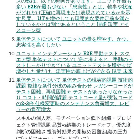
スの数は、以下の傾向があります。 ユニットが最も
多い E2Eが最も少ない 「忠実性」とは、物事や状況
がどれだけ正確に再現または表現されているかを示
す尺度。 UTを増やしても現実的な要件定義を満た
しているかとは別であるということ 理想 現実 アイ
スコーン型
単体テストについて ユニットの量を増やす、かつ、
忠実性を高くしたい
ユニット インテグレーション E2E 手動テスト スク
エア型 単体テストについて 逆に考えると、手動のテ
ストしっかりできている ユニットテストを増やせば
増やした量だけ、忠実性の底上げができる 現実 未来
単体テストについて 単体テストの現実的課題 技術的
課題 複雑な条件分岐の組み合わせ レガシーコードが
テスト困難、再現困難 ← テストがあったりなかった
り コスト・時間的課題 テストコード量が実装コード
の2-3倍 仕様変更時のメンテナンス負荷増大、レビ
ューの負荷増大
スキルの個人差、モチベーション低下 組織・プロジ
ェクト管理課題 品質vs納期のトレードオフ、優先度
判断の困難さ 投資対効果の見極め困難 組織の圧力
(ゴッドフォール、ゴッドプレス)