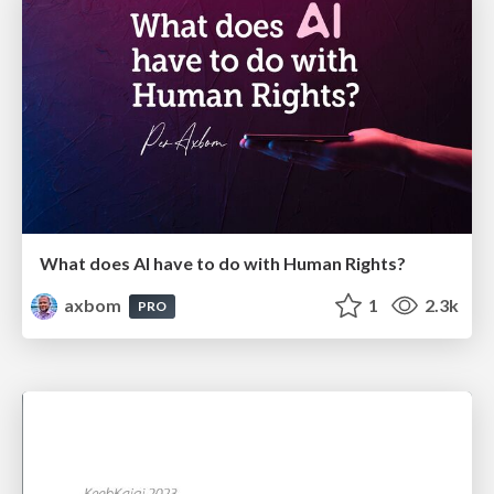
What does AI have to do with Human Rights?
axbom
1
2.3k
PRO