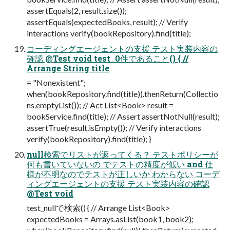
assertEquals(2, result.size());
assertEquals(expectedBooks, result); // Verify
interactions verify(bookRepository).find(title);
コーディングエージェントの支援 テスト実装内容の
確認 @Test void test_0件であること() { //
Arrange String title
= "Nonexistent";
when(bookRepository.find(title)).thenReturn(Collectio
ns.emptyList()); // Act List<Book> result =
bookService.find(title); // Assert assertNotNull(result);
assertTrue(result.isEmpty()); // Verify interactions
verify(bookRepository).find(title); }
null検索でリストが返ってくる？ テストポリシーが
何も書いていないの でテストの精度が低い and 仕
様が不明なのでテストが正しいか わからない コーデ
ィングエージェントの支援 テスト実装内容の確認
@Test void
test_nullで検索() { // Arrange List<Book>
expectedBooks = Arrays.asList(book1, book2);