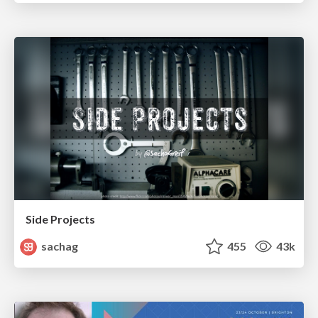
Side Projects
sachag
455
43k