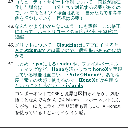
コミュニティ・サポート体制について 問題が顕在
化した場合は、 自分たちで対処する必要があるの
で、ハ マるとキツイ場面はある 自分たちで参考事
例を増やしていく 気概は必要！
なんだかよくわからないエラーにも遭遇 この修正
によって、ホットリロードの速度が 4分 → 20秒に
短縮
メリットについて Cloudflareにデプロイ すると
きにPrismaな どは重いので、選択 肢があるのは助
かる
まとめ • jsxによるrender や、ファイルベースル
ーティングなど、Honoを活かしつつ honoXで実現
している機能は⾯⽩い！ • ViteやHonoが、ある程
度「素」の状態で使えるので、HonoXだから困る
とい うことは少ない。 • islands
コンポーネントでCSRと境界は区切られるが、気を
抜くとなんでもか んでもislandsコンポーネントにな
りがち。ゆえにライブラリ選定も難しい。 • HonoX
を使っている！というイケイケ感。