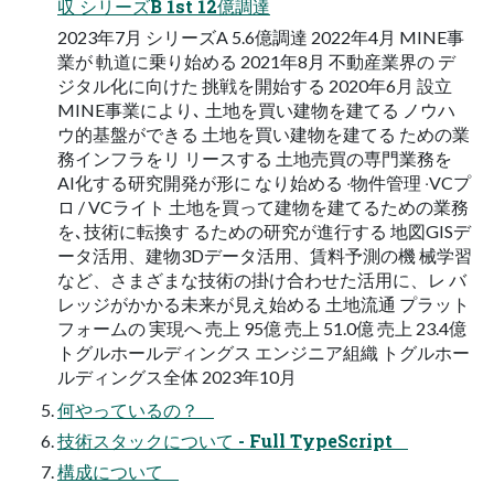
収 シリーズB 1st 12億調達
2023年7⽉ シリーズA 5.6億調達 2022年4⽉ MINE事
業が 軌道に乗り始める 2021年8⽉ 不動産業界の デ
ジタル化に向けた 挑戦を開始する 2020年6⽉ 設⽴
MINE事業により､ ⼟地を買い建物を建てる ノウハ
ウ的基盤ができる ⼟地を買い建物を建てる ための業
務インフラをリ リースする ⼟地売買の専⾨業務を
AI化する研究開発が形に なり始める ‧物件管理 ‧VCプ
ロ / VCライト ⼟地を買って建物を建てるための業務
を､技術に転換す るための研究が進⾏する 地図GISデ
ータ活⽤、建物3Dデータ活⽤、賃料予測の機 械学習
など、さまざまな技術の掛け合わせた活⽤に、レ バ
レッジがかかる未来が⾒え始める ⼟地流通 プラット
フォームの 実現へ 売上 95億 売上 51.0億 売上 23.4億
トグルホールディングス エンジニア組織 トグルホー
ルディングス全体 2023年10⽉
何やっているの？
技術スタックについて - Full TypeScript
構成について