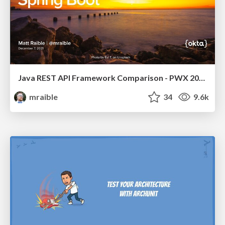
Java REST API Framework Comparison - PWX 2021
mraible
34
9.6k