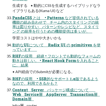
生成する • 動的にCSSを生成するハイブリッドなラ
イブラリもある(Kuma UI) など
PandaCSS とは • Patterns など提供されている
機能の組み合わせで チーム内のスタイリングの統
率は図りやすい パターンやレシピなど、スタイリ
ング の統率を行うための機能提供は多 いが、
学習コストはやや大きいかも
動的なUIについて Radix UI の primitives を使
っています
RHFの採用 経緯 • フロントでも動的なフォームの
動きは欲しい。 • React Hook Formを⼊れること
に。 結果
• API経由でのSubmitが必要になる。
RHFの採用 • SSR的なサポートもα版であるよう
なので、利⽤できるかも？
Context Server パッケージ構成について
Web Service層 AppServer Transaction層
Domain層
infra層 routes