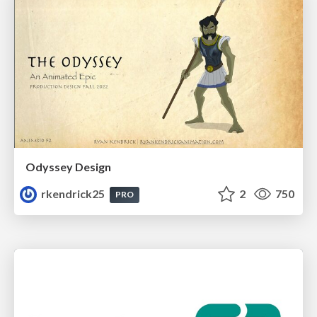
Odyssey Design
rkendrick25
2
750
PRO