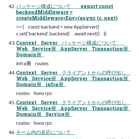
パッケージ構成について export const
backendMiddleware =
createMiddleware<Env>(async (c, next)
=> { const backend = new AppServer()
c.set(‘backend’, backend) await next() })
Context Server パッケージ構成について
Web Service層 AppServer Transaction層
Domain層
infra層 routes
Context Server クライアントからの呼び出し
Web Service層 AppServer Transaction層
Domain層 infra層
routes hono rpc
Context Server クライアントからの呼び出し
Web Service層 AppServer Transaction層
Domain層 Service層
routes hono rpc
チーム内の反応について