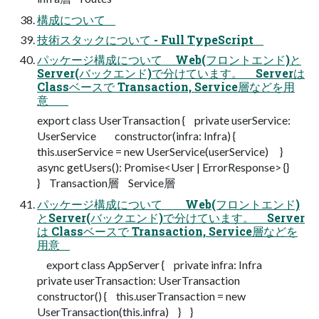
構成について
技術スタックについて - Full TypeScript
パッケージ構成について Web(フロントエンド)と
Server(バックエンド)で分けています。 Serverは
Classベースで Transaction, Service層などを用
意
export class UserTransaction { private userService:
UserService constructor(infra: Infra) {
this.userService = new UserService(userService) }
async getUsers(): Promise<User | ErrorResponse> {}
} Transaction層 Service層
パッケージ構成について Web(フロントエンド)
とServer(バックエンド)で分けています。 Server
は Classベースで Transaction, Service層などを
用意
export class AppServer { private infra: Infra
private userTransaction: UserTransaction
constructor() { this.userTransaction = new
UserTransaction(this.infra) } }