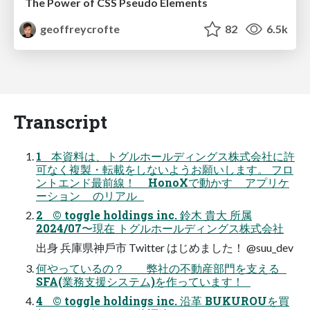
The Power of CSS Pseudo Elements
geoffreycrofte
82
6.5k
Transcript
1 本資料は、トグルホールディングス株式会社に許
可なく複製・転載をしないようお願いします。 フロ
ントエンド最前線！ HonoXで動かす アプリケ
ーション のリアル
2 © toggle holdings inc. 鈴⽊ 貴⼤ 所属
2024/07〜現在 トグルホールディングス株式会社
出⾝ 兵庫県神⼾市 Twitter はじめました！ @suu_dev
何やっているの？ 弊社の不動産部門を支える
SFA(業務支援システム)を作っています！
4 © toggle holdings inc. 沿⾰ BUKUROUを買