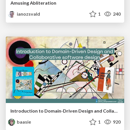
Amusing Abliteration
ianozsvald
1
240
Introduction to Domain-Driven Design and Collaborative software design
baasie
1
920