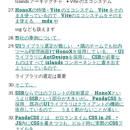
Islands アーキテクチャ • Vite のエコシステム
HonoXの特徴 - Vite のエコシステム Vite をその
まま使っているので Viteのエコシステムをそのま
ま使える mdx や
ssg なども扱えます
弊社の事例について
UIライブラリ選定が難しい • 隣のチームでも社内
ツール(管理画面)でHonoXを採用して いる。 • UI
ライブラリにAntDesignを採用し、CSRが必要な
ものはす べて islands コンポーネントに書き出す
ようにしているので、
ライブラリの選定は重要
そこで...
SSRならではのフロントの技術選定 HonoXとい
うよりSSRという部分が大きいが... PandaCSS を
採用 既存のUIライブラリはクライアントの機能に
依存しているので、 うまく動かないことが多い
PandaCSS とは ゼロランタイム CSS in JS •
JS内にCSSを書きつつも、ビルド時に実際のCSSフ
ァイルを