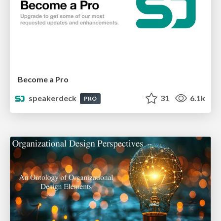
Become a Pro
speakerdeck
31
6.1k
PRO