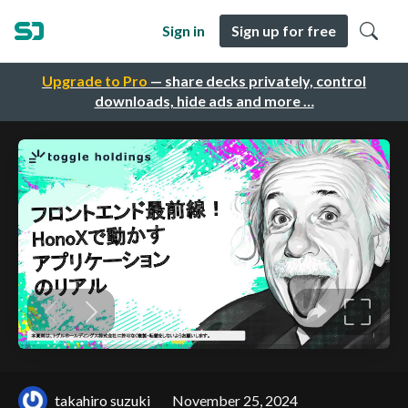
Sign in
Sign up for free
Upgrade to Pro
— share decks privately, control
downloads, hide ads and more …
takahiro suzuki
November 25, 2024