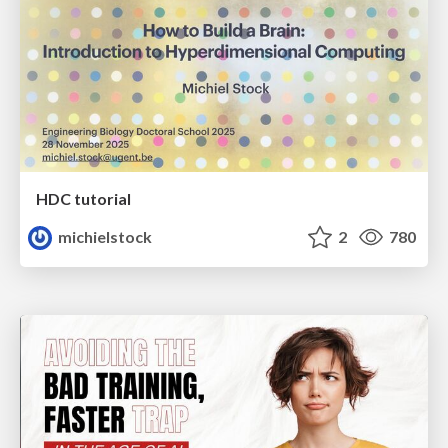
HDC tutorial
michielstock
2
780