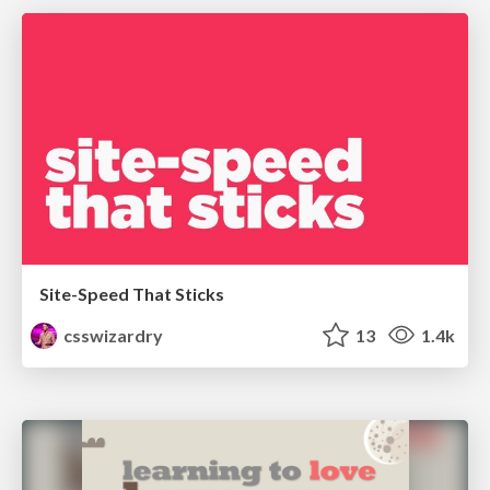
Site-Speed That Sticks
csswizardry
13
1.4k