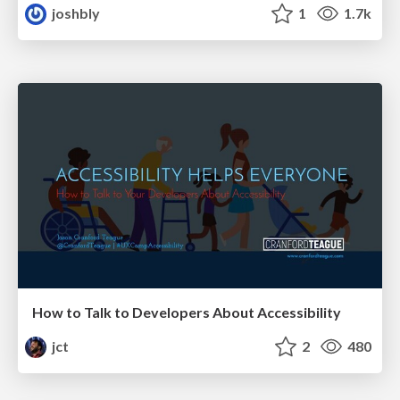
joshbly
1
1.7k
How to Talk to Developers About Accessibility
jct
2
480