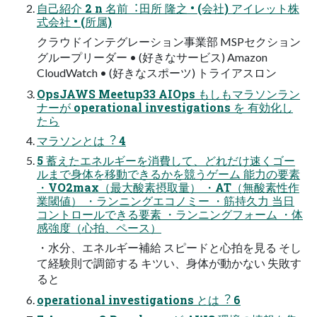
⾃⼰紹介 2 n 名前︓⽥所 隆之 • (会社) アイレット株
式会社 • (所属)
クラウドインテグレーション事業部 MSPセクション
グループリーダー • (好きなサービス) Amazon
CloudWatch • (好きなスポーツ) トライアスロン
OpsJAWS Meetup33 AIOps もしもマラソンラン
ナーが operational investigations を 有効化し
たら
マラソンとは︖ 4
5 蓄えたエネルギーを消費して、どれだけ速くゴー
ルまで⾝体を移動できるかを競うゲーム 能⼒の要素
・VO2max（最⼤酸素摂取量） ・AT（無酸素性作
業閾値） ・ランニングエコノミー ・筋持久⼒ 当⽇
コントロールできる要素 ・ランニングフォーム ・体
感強度（⼼拍、ペース）
・⽔分、エネルギー補給 スピードと⼼拍を⾒る そし
て経験則で調節する キツい、⾝体が動かない 失敗す
ると
operational investigations とは︖ 6