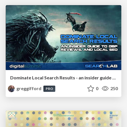
Dominate Local Search Results - an insider guide to GBP, reviews, and Local SEO
greggifford
0
250
PRO