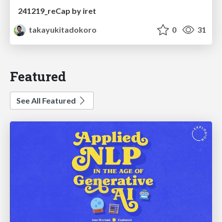
241219_reCap by iret
takayukitadokoro
0
31
Featured
See All Featured