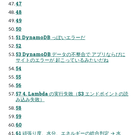
47
48
49
50
51 DynamoDB っぽいエラーだ
52
53 DynamoDB データの不整合で アプリならびに
サイトのエラーが 起こっているみたいだね
54
55
56
57 4. Lambda の実⾏失敗（S3 エンドポイントの読
み込み失敗）
58
59
60
61 頑張り度、⽔分、エネルギーの総合判定 → ⽔