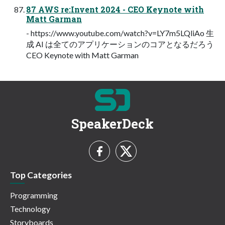
87 AWS re:Invent 2024 - CEO Keynote with
Matt Garman
- https://www.youtube.com/watch?v=LY7m5LQliAo ⽣
成 AI は全てのアプリケーションのコアとなるだろう
CEO Keynote with Matt Garman
SpeakerDeck
Top Categories
Programming
Technology
Storyboards