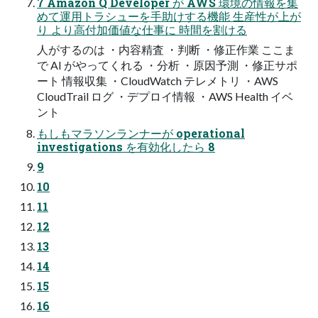
7 Amazon Q Developer が AWS 環境の情報を集
めて運⽤トラシューを⼿助けする機能 ⽣産性が上が
り より⾼付加価値な仕事に 時間を割ける
⼈がするのは ・内容精査 ・判断 ・修正作業 ここま
で AI がやってくれる ・分析 ・原因予測 ・修正サポ
ート 情報収集 ・CloudWatch テレメトリ ・AWS
CloudTrail ログ ・デプロイ情報 ・AWS Health イベ
ント
もしもマラソンランナーが operational
investigations を有効化したら 8
9
10
11
12
13
14
15
16