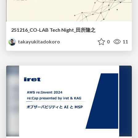
251216_CO-LAB Tech Night_田所隆之
takayukitadokoro
0
11