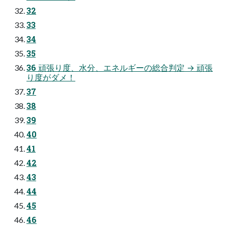
32
33
34
35
36 頑張り度、⽔分、エネルギーの総合判定 → 頑張
り度がダメ！
37
38
39
40
41
42
43
44
45
46