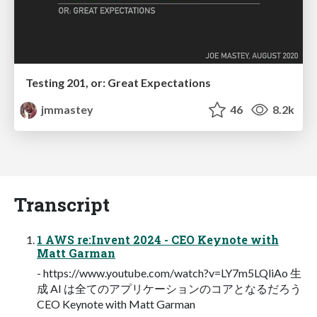
Testing 201, or: Great Expectations
jmmastey
46
8.2k
Transcript
1 AWS re:Invent 2024 - CEO Keynote with
Matt Garman
- https://www.youtube.com/watch?v=LY7m5LQliAo ⽣
成 AI は全てのアプリケーションのコアとなるだろう
CEO Keynote with Matt Garman