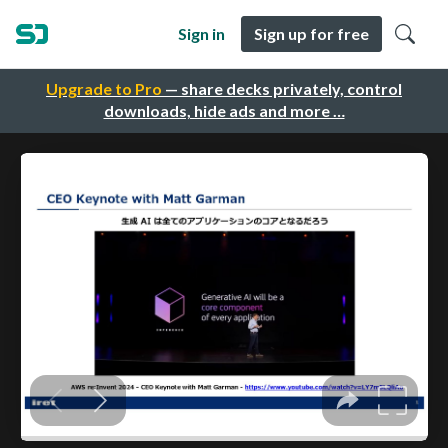
Sign in
Sign up for free
Upgrade to Pro
— share decks privately, control
downloads, hide ads and more …