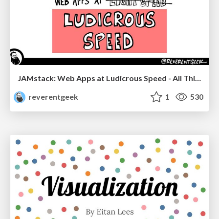
JAMstack: Web Apps at Ludicrous Speed - All Things Open 2022
reverentgeek
1
530