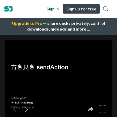
Sign in
Sign up for free
Upgrade to Pro
— share decks privately, control
downloads, hide ads and more …