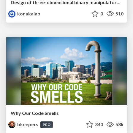
Design of three-dimensional binary manipulators for pick-and-place task avoiding obstacles (IECON2024)
konakalab
0
510
Why Our Code Smells
bkeepers
340
58k
PRO