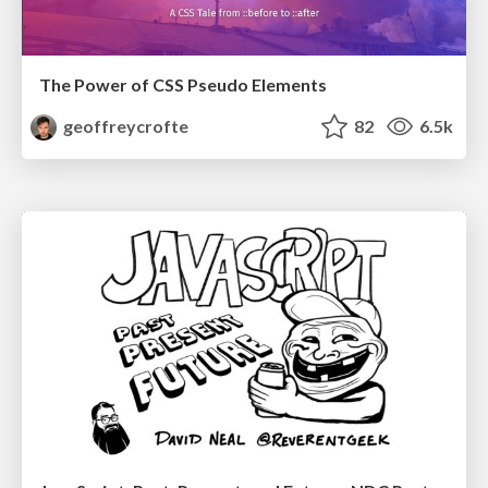
The Power of CSS Pseudo Elements
geoffreycrofte
82
6.5k