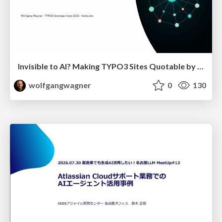
Invisible to AI? Making TYPO3 Sites Quotable by AI Search Systems
wolfgangwagner
0
130