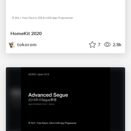
HomeKit 2020
tokorom
7
2.8k