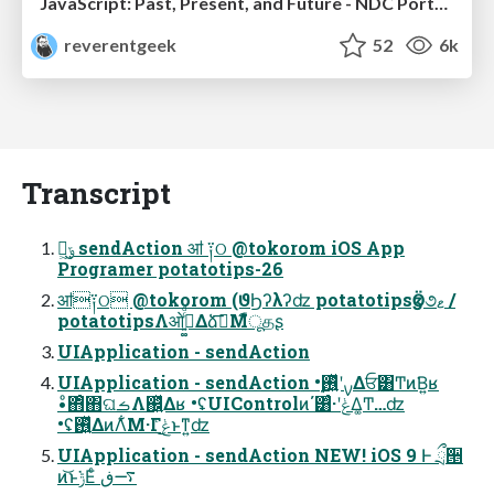
JavaScript: Past, Present, and Future - NDC Porto 2020
reverentgeek
52
6k
Transcript
ݹ͖ྑ͖ sendAction ॴ ༑ଠ @tokorom iOS App
Programer potatotips-26
ॴ༑ଠ @tokorom (ϑϦʔλʔʣ potatotipsӡӦ૭ޱ /
potatotipsΛओ࠵͍͚ͨͩΔձࣾ͞Μืूதʂ
UIApplication - sendAction
UIApplication - sendAction •࣮ࡍʹ࢖͍ͬͯΔਓ͸Ͳͷ͘Β͍ʁ
•ͦ΋ͦ΋ଘࡏΛ஌͍ͬͯΔʁ •ʢUIControlͷ΄͏͸ͨ·ʹݟΔ͚Ͳ…ʣ
•ʢ࢖͍ͬͯΔͷΛ͋Μ·Γݟͨ͜ͱͳ͍ʣ
UIApplication - sendAction NEW! iOS 9 Ͱ ྲྀ੕
ͷ͝ͱ͘ݱΕͨ ࠷ڧ