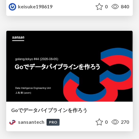
keisuke198619
0
840
Goでデータパイプラインを作ろう
sansantech
0
270
PRO