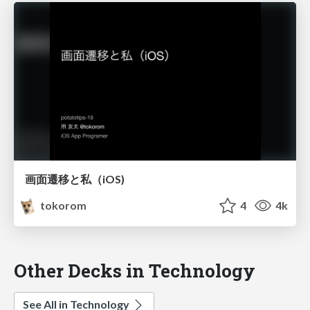
画面遷移と私（iOS)
tokorom
4
4k
Other Decks in Technology
See All in Technology