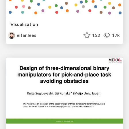
Visualization
eitanlees
152
17k