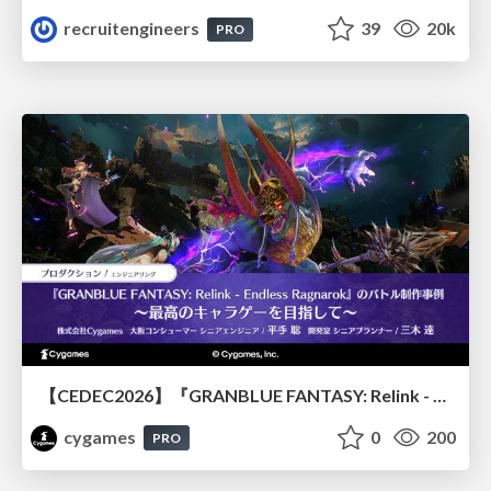
recruitengineers
39
20k
PRO
【CEDEC2026】『GRANBLUE FANTASY: Relink - Endless Ragnarok』のバトル制作事例 ～最高のキャラゲーを目指して～
cygames
0
200
PRO