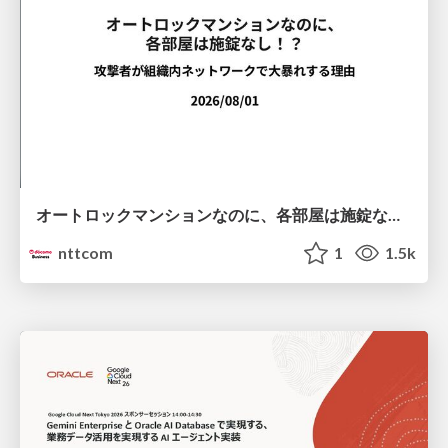
オートロックマンションなのに、各部屋は施錠なし！？ 攻撃者が組織内ネットワークで大暴れする理由 / The Front Door Is Locked, but the Rooms Are Wide Open: Why Attackers Move Freely Inside Enterprise Networks
nttcom
1
1.5k