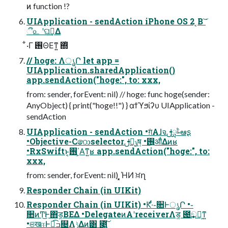
ͷ function !?
UIApplication - sendAction iPhone OS 2 ͔Β ͘͝
ී௨ ʹଘࡏ͢Δ
͋·Γ ࢖ΘΕͳ͍ ΍ͭ
// hoge: ΛൃՐ let app =
UIApplication.sharedApplication()
app.sendAction("hoge:", to: xxx,
from: sender, forEvent: nil) // hoge: func hoge(sender:
AnyObject) { print("hoge!!") } αϯϓϧίʔυ UIApplication -
sendAction
UIApplication - sendAction •ग़ͨΑɺจࣈྻࢦఆʂ
•Objective-C෩selectorࢦఆ͕ݹष͍ •࢖͍ॴ͋Δͷʁ
•RxSwiftͱ͔࢖͏΄͏͕Α͘ͳ͍ʁ app.sendAction("hoge:", to:
xxx,
from: sender, forEvent: nil) ͓͓ΉͶ ਖ਼ղ
Responder Chain (in UIKit)
Responder Chain (in UIKit) •Ԟ·ͬͨ֊૚ͰൃՐ •֊
૚ͷͲ͜Ͱ΋ड͚ΒΕΔ •DelegateͷΑ͏ʹreceiverΛड͚ ౉͢ඞཁ͕ͳ͍
•ଞखஈͰಉ͡ߏ଄Λ࣮ݱ͢Δͷ͸ ೉͍͠