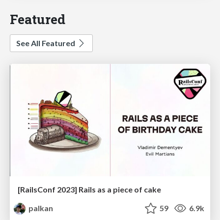
Featured
See All Featured
[RailsConf 2023] Rails as a piece of cake
palkan
59
6.9k