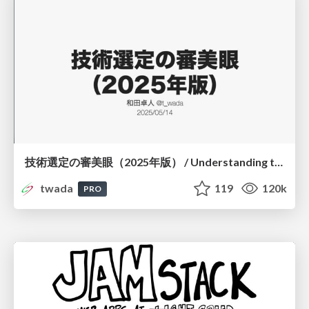
技術選定の審美眼（2025年版） / Understanding the Spiral of Technologies 2025 edition
twada
119
120k
PRO