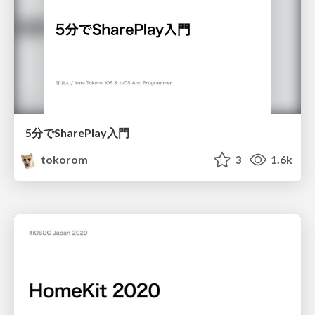
5分でSharePlay入門
tokorom
3
1.6k