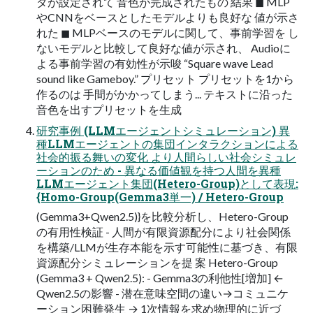
タが設定されて 音色が完成されたもの 結果 ◼ MLP
やCNNをベースとしたモデルよりも良好な 値が示さ
れた ◼ MLPベースのモデルに関して、事前学習を し
ないモデルと比較して良好な値が示され、 Audioに
よる事前学習の有効性が示唆 “Square wave Lead
sound like Gameboy.” プリセット プリセットを1から
作るのは 手間がかかってしまう... テキストに沿った
音色を出すプリセットを生成
研究事例 (LLMエージェントシミュレーション) 異
種LLMエージェントの集団インタラクションによる
社会的振る舞いの変化 より人間らしい社会シミュレ
ーションのため - 異なる価値観を持つ人間を異種
LLMエージェント集団(Hetero-Group)として表現:
{Homo-Group(Gemma3単一) / Hetero-Group
(Gemma3+Qwen2.5)}を比較分析し、Hetero-Group
の有用性検証 - 人間が有限資源配分により社会関係
を構築/LLMが生存本能を示す可能性に基づき、有限
資源配分シミュレーションを提 案 Hetero-Group
(Gemma3 + Qwen2.5): - Gemma3の利他性[増加] ←
Qwen2.5の影響 - 潜在意味空間の違い→コミュニケ
ーション困難発生 → 1次情報を求め物理的に近づ