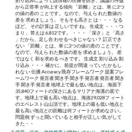
割り込みによって誤情報の伝播を防ぎ、議論の序盤
から正答率 が向上する傾向 「距離」とは、単 に2つ
の値の差の ことです。 なので、与えら れた数値の
差を 求めましょう。 そもそも高さと は・・・ なる
ほど、 その計算は 正しいです ね。 生成文 ・・・つ
まり 、答えは 6,812です。 ・・・ 「深さ」と「高さ
」だから、足し合 わせるべきじゃな い？ 訂正でき
ない 「距離」とは、単 に2つの値の差の ことです。
なので、与えら れた数値の差を 求めましょう。 差
ではなく 和を求める べきです。 生成文 割り込み 割
り込み ・・・ 確かに、前提が間違 っていたかもし
れな い 伝播 Accuracy 既存フレームワーク 提案フレ
ームワーク 発言者 聞き手 聞き手 発言者 発言者 聞き
手 聞き手 発言者 地球上で最も低い地点は、海面下
35,840フィートの深さにあるマリアナ海溝の底で
す。地球上で最も高い地点は、海抜29,028フ ィート
のエベレスト山山頂です。地球上の最も低い地点と
最も高い地点との距離は何フィートか求めなさい。
問題例 ずっと聞いている と相手が正しい気 がして
きた・・