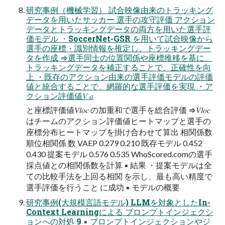
研究事例（機械学習） 試合映像由来のトラッキング
データを用いたサッカー 選手の攻守評価 アクション
データとトラッキングデータの両方を用いた選手評
価モデル ・SoccerNet-GSR を用いて試合映像から
選手の座標・識別情報を推定し、トラッキングデー
タを作成 ⇒選手同士の位置関係や座標推移を基に、
トラッキングデータを補正することで、正確性を向
上 ・既存のアクション由来の選手評価モデルの評価
値と統合することで、網羅的な選手評価を実現 ・ア
クション評価値𝑉 𝑎
と座標評価値𝑉𝑙𝑜𝑐 の加重和で選手を総合評価 ⇒𝑉𝑙𝑜𝑐
はチームのアクション評価値ヒートマップと選手の
座標分布ヒートマップを掛け合わせて算出 相関係数
順位相関係 数 VAEP 0.279 0.210 既存モデル 0.452
0.430 提案モデル 0.576 0.535 WhoScored.comの選手
採点値との相関係数を計算 ▪ 結果 ・提案モデルは全
ての比較手法を上回る相関 を示し、最も高い精度で
選手評価を行うこと に成功 ▪ モデルの概要
研究事例(大規模言語モデル) LLMを対象としたIn-
Context Learningによる プロンプトインジェクシ
ョンへの対処 9 ▪ プロンプトインジェクションやジ