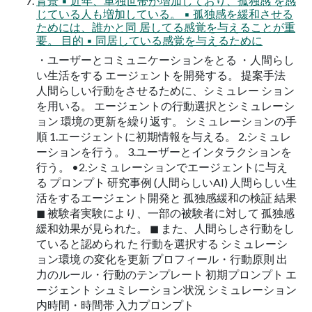
背景 ▪ 近年、単独世帯が増加しており、孤独感 を感
じている人も増加している。 ▪ 孤独感を緩和させる
ためには、誰かと同 居してる感覚を与えることが重
要。 目的 ▪ 同居している感覚を与えるために
・ユーザーとコミュニケーションをとる ・人間らし
い生活をする エージェントを開発する。 提案手法
人間らしい行動をさせるために、シミュレー ション
を用いる。 エージェントの行動選択とシミュレーシ
ョン 環境の更新を繰り返す。 シミュレーションの手
順 1.エージェントに初期情報を与える。 2.シミュレ
ーションを行う。 3.ユーザーとインタラクションを
行う。 •2.シミュレーションでエージェントに与え
る プロンプト 研究事例 (人間らしいAI) 人間らしい生
活をするエージェント開発と 孤独感緩和の検証 結果
◼ 被験者実験により、一部の被験者に対して 孤独感
緩和効果が見られた。 ◼ また、人間らしさ行動をし
ていると認められ た 行動を選択する シミュレーシ
ョン環境 の変化を更新 プロフィール・行動原則 出
力のルール・行動のテンプレート 初期プロンプト エ
ージェント シュミレーション状況 シミュレーション
内時間・時間帯 入力プロンプト