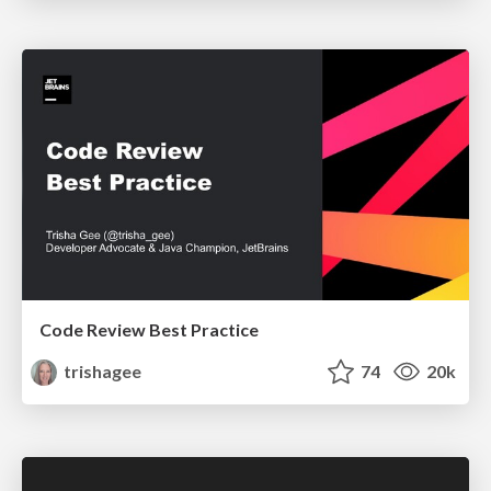
Code Review Best Practice
trishagee
74
20k