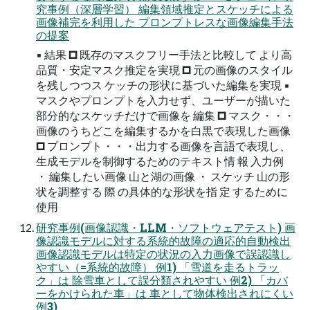
究事例（深層学習） 編集領域推定とスケッチによる
画像補完を利用した プロンプトレスな画像編集手法
の提案
▪ 結果 🞐 既存のマスクフリー手法と比較して より高
品質・安定マスク推定を実現 🞐 元の画像のスタイル
を残しつつス ケッチの形状に基づいた編集を実現 ▪
マスクやプロンプトを入力せず、ユーザーが描いた
部分的なスケッチだけで画像を 編集 🞐 マスク・・・
画像のうちどこを編集するかを白黒で表現した画像
🞐 プロンプト・・・出力する画像を言語で表現し、
生成モデルを制御するためのテキスト情 報 入力例
・ 編集したい画像 山と湖の画像 ・ スケッチ 山の形
状を調整する 際 の具体的な形状を指 定 するために
使用
研究事例(画像認識・LLM・ソフトウェアテスト) 画
像認識モデルに対する系統的故障の適応的自動検出
画像認識モデルは特定の状況の入力画像で誤認識し
やすい（=系統的故障） 例1) 「雪道を走るトラッ
ク」は 除雪車として誤分類されやすい 例2) 「カバ
ーをかけられた車」は 車として物体検出されにくい
例3)