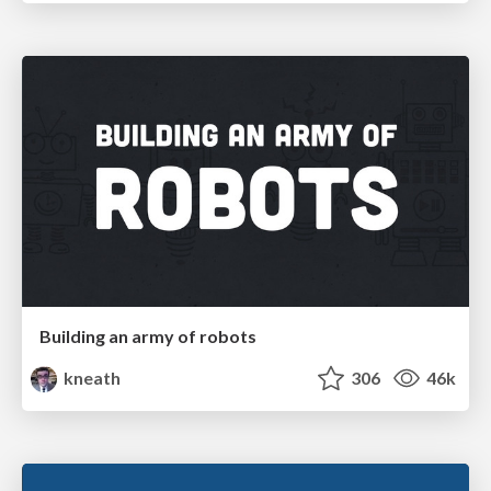
Building an army of robots
kneath
306
46k