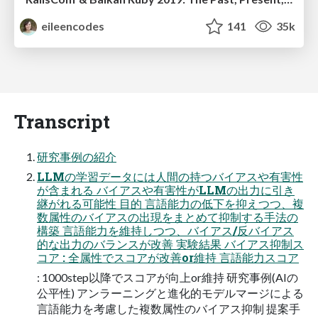
eileencodes
141
35k
Transcript
研究事例の紹介
LLMの学習データには人間の持つバイアスや有害性
が含まれる バイアスや有害性がLLMの出力に引き
継がれる可能性 目的 言語能力の低下を抑えつつ、複
数属性のバイアスの出現をまとめて抑制する手法の
構築 言語能力を維持しつつ、バイアス/反バイアス
的な出力のバランスが改善 実験結果 バイアス抑制ス
コア : 全属性でスコアが改善or維持 言語能力スコア
: 1000step以降でスコアが向上or維持 研究事例(AIの
公平性) アンラーニングと進化的モデルマージによる
言語能力を考慮した複数属性のバイアス抑制 提案手