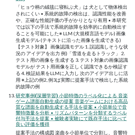
「ヒョウ柄の絨毯に寝転ぶ犬」は 犬として物体検出
されにくい ▪ 系統的故障の検出は、認識性能を改善
や、正確な性能評価の手がかりとなり有用 ▪ 本研究
では以下の手法で系統的故障を効率的に自動検出す
ることを可能にした※ LLM (大規模言語モデル) 画像
生成モデル (テキストに沿った画像を生成できる)
【テスト対象】 画像認識モデル 1. 誤認識しそうな状
況の アイデアを出力 例)「雪道を走るトラック」 2.
テスト用の画像を 生成する 3. テスト対象の画像認識
モデルが テスト用画像を正しく認識できるか検証す
る 4. 検証結果をLLMに入力し 次のアイデア出しに活
用 ※上記の例2, 例3は実際に提案手法で検出した系統
的故障の例
研究事例(深層学習) 小節特徴のラベル化による 音楽
ゲーム譜面自動生成の提案 音楽ゲームにおける高品
質な譜面を自動生成する手法を提案 ▪ 小節単位で音
響特徴量を分析 ▪ リズムパターンを分類するラベル
付与手法を提案 ▪ 被験者実験にて既存手法に比べて
良い評価を獲得
提案手法の構成図 楽曲を小節単位で分割し、音響特