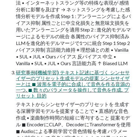
法 ▪ インターネットスラング等の特殊な表現が 感情
分析に影響を及ぼす → ネットスラングを考慮した感
情分析モデルを作成 Step 1 : アンラーニングによるバ
イアス抑制 属性ごとに中立化損失と無意味文損失を
用いたアンラーニングを適用 Step 2 : 進化的モデルマ
ージによるモデルの統合 各属性のバイアス抑制済み
LLMを進化的モデルマージで1つに統合 Step 1 Step 2
バイアス抑制 言語能力維持 ※ 理想値との差 ▪ Vanilla
▪ SUL ▪ JUL ▪ Ours バイアス 反バイアス 中立 ▪
Vanilla ▪ SUL ▪ JUL ▪ Ours 言語能力高 ↑ Biased LLM
研究事例(機械学習) テキスト記述に基づく シンセサ
イザーのプリセット生成モデルの提案 シンセサイザ
ーとは ◼ 波形を電子的に合成して音色を作る音源の
一つ. ◼ 数々のパラメータを操作して音色を作成. プ
リセット 目的
テキストからシンセサイザーのプリセットを 生成す
る深層学習モデルを提案することで ▪ 直感的な音色
作成 ▪ 楽曲制作時間の短縮 に寄与すること 提案モデ
ル ◼ EncoderにCLAP、DecoderにTransformerを使用
◼ Audioによる事前学習で音色情報を考慮 パラメー