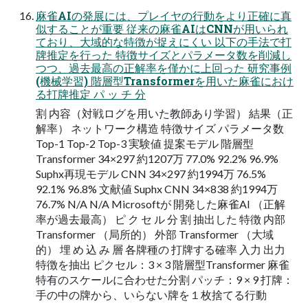
麻雀AIの発展には、プレイヤの行動をより正確に真
似することが重要 従来の麻雀AIはCNNが用いられ
ており、大域的な特徴が捉えにくい 以下の手法で打
牌推定を行った 特徴サイズとパラメータ数を削減し
つつ、過去最高の正解率を僅かに上回った 研究事例
(機械学習) 階層型Transformerを用いた麻雀におけ
る打牌推定 パ ッ チ 分
割 内容（対戦ログを用いた教師あり学習） 結果（正
解率） ネットワーク構造 特徴サイズ パラメータ数
Top-1 Top-2 Top-3 実験値 提案モデル 階層型
Transformer 34×297 約1207万 77.0% 92.2% 96.9%
Suphx再現モデル CNN 34×297 約1994万 76.5%
92.1% 96.8% 文献値 Suphx CNN 34×838 約1994万
76.7% N/A N/A Microsoftが 開発した麻雀AI （正解
率が過去最高） ピ ク セ ル 分 割 抽出した 特徴 内部
Transformer （局所的） 外部 Transformer （大域
的） 埋 め 込 み 層 各牌種の 打牌する確率 入力 出力
特徴を抽出 ピクセル：3 × 3 階層型Transformer 麻雀
特有のスケールに合わせた分割 パッチ：9 × 9 打牌：
手の中の牌から、いらない牌を１枚捨てる行動