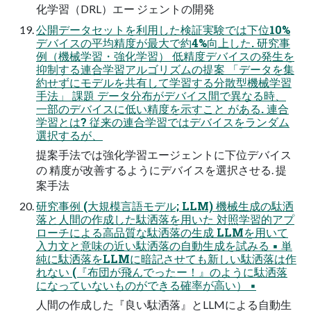
化学習（DRL）エー ジェントの開発
公開データセットを利用した検証実験では下位10%
デバイスの平均精度が最大で約4%向上した. 研究事
例（機械学習・強化学習） 低精度デバイスの発生を
抑制する連合学習アルゴリズムの提案 「データを集
約せずにモデルを共有して学習する分散型機械学習
手法」 課題 データ分布がデバイス間で異なる時、
一部のデバイスに低い精度を示すこと がある. 連合
学習とは? 従来の連合学習ではデバイスをランダム
選択するが、
提案手法では強化学習エージェントに下位デバイス
の 精度が改善するようにデバイスを選択させる. 提
案手法
研究事例 (大規模言語モデル; LLM) 機械生成の駄洒
落と人間の作成した駄洒落を用いた 対照学習的アプ
ローチによる高品質な駄洒落の生成 LLMを用いて
入力文と意味の近い駄洒落の自動生成を試みる ▪ 単
純に駄洒落をLLMに暗記させても新しい駄洒落は作
れない (『布団が飛んでったー！』のように駄洒落
になっていないものができる確率が高い） ▪
人間の作成した『良い駄洒落』とLLMによる自動生