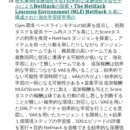
研究事例(深層強化学習) 効率的な深層強化学習モデ
ルによるNetHackの探索 ▪ The NetHack
Learning Environment (NLE) NetHack を基に
構成された強化学習研究用の
Gym 環境 ベースラインモデルの結果を提示し，初期
タスクを提供 ゲーム内スコアを基にしたScoreタス
クの利用を推奨 ▪ NetHack ダンジョンを探索し，ア
イテムを拾ったり敵を倒したりしながら ダンジョン
を下るゲームであり，難易度の高いゲームである．
複数回同じ状況に遭遇する可能性が低いなど，強化
学習に おいて難しいゲームである． 追加報酬は効率
的な学習につながる VAEを用いることは，効率的で
ない可能性 学習時間では，VAEの方がよい 効率的な
学習の一助になる可能性がある ▪ 提案手法 追加報酬
NLEのScoreタスクに加え，追加報酬を与えた Score
タスクの報酬は疎である 行動の良し悪しを判断する
ことが難しい 確率的な環境に対応しない VAEを用い
たDRLアーキテクチャ 効率的な学習を行うことを意
図し，VAEを用いたエージェン トを開発した ▪ 結果
１億環境ステップの学習後，500エピソードの評価
を実行 ▪ 目的 NetHack を攻略できる効率的な深層強