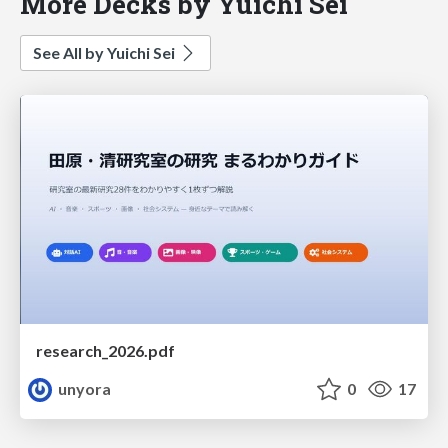
More Decks by Yuichi Sei
See All by Yuichi Sei
research_2026.pdf
unyora
0
17