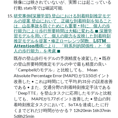
映像には映されていないが、実際 には起こっている
行動. stats等では確認可能.
研究事例(深層学習) 登山における到着時刻推定モデ
ルの提案 登山において、正確な到着時刻を知ること
は、山岳事故を防ぐためにも重要 • 特に、個人の歩
行能力により歩行所要時間は大幅に変わる ◼ 深層学
習モデルを用いて、個人の能力を反映した到着時刻
推定モデルを提案 • 修正ローレンツ関数、LSTM、
Attention機構により、「時系列的関係性」と「個
人の歩行能力」を考慮 ◼
既存の登山歩行モデルの予測精度を凌駕した • 既存
の登山所要時間推定モデルの中で最も精度の良い
「Campbellのモデル」と比較しても、 Mean
Absolute Percentage Error (MAPE) が13.50ポイント
改善した • これは時間にして平均 約31分 の誤差改善
である • また、交通分野の到着時刻推定手法である
「DeepTTE」を登山タスクに応用したモデルと比較
しても、 MAPEが1.77ポイント改善した • 登山の到
着時刻推定タスクにおいて、SoTAを達成した に行
くまでどれだけ時間がかかる？ 12h20min 16h37min
5d8h25min