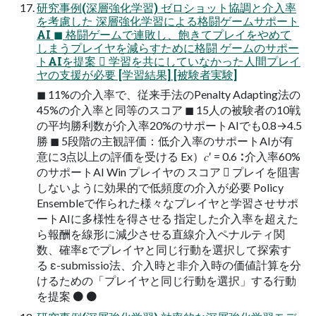
研究事例(深層強化学習) ゼロショット協調と介入率
を考慮した 深層強化学習による格闘ゲームサポート
AI ◼ 格闘ゲームで連敗し、飽きてプレイをやめて
しまうプレイヤを減らすために格闘 ゲームのサポー
トAIを提案  学習を共にしていなかった人間プレイ
ヤの支援が必要 [学習結果] [被験者実験]
◼ 11%の介入率で、従来手法のPenalty Adapting法の
45%の介入率と同等のスコア ◼ 15人の被験者の10戦
の平均勝利数が介入率20%のサポートAIでも0.8→4.5
勝 ◼ 5段階の主観評価：低介入率のサポートAIが有
意に3点以上の評価を受ける Ex）𝑐′ = 0.6 ∶ 介入率60%
のサポートAI Win プレイヤの スコア  プレイを阻害
しないように効果的で低頻度の介入が必要 Policy
Ensembleで作られた様々なプレイヤと学習させサポ
ートAIに多様性を得させる 指定した介入率を超えた
ら報酬を線形に減少させる直線介入ペナルティ関
数、確率εでプレイヤと同じ行動を選択して探索す
る ε-submissio法、介入時と非介入時の価値計算を分
けるための「プレイヤと同じ行動を選択」する行動
を提案 ⚫ ⚫