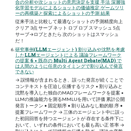
合の分析や次ショットの意思決定を支援 手法 深層強
化学習モデルによるショットの価値推定 ゲームツリ
ーの再構築と探索によるショットの予測 結果
従来手法と比較して最適なショットの予測精度向上
クリア 3点 サーブ ネット ロブ ロブ スマッシュ 5点
サーブ→ロブときたら 次のショットはスマッシュ
だ！
研究事例(LLMエージェント) 割り込みや沈黙を考慮
したLLMエージェントによる 議論フレームワーク
の提案 6 ▪ 既存の Multi Agent Debate(MAD) で
は人間のように任意のタイミングで割り込んで発言
できない
→ 誤情報が含まれるとき、誤った発言が続くことで
コンテキストを圧迫し伝播するリスク ▪ 割り込みと
沈黙を導入した独自のMADフレームワークを提案 ▪
LLMの推論能力を測るMMLUを用いて評価 累計公開
発言トークン • 固定順序 • 割り込みなし動的順 序 •
提案フレームワーク → 三体のエージェント中に誤っ
た初回回答を持つエージェントが 存在する条件下に
おいて、いずれの条件においても最も高い正 答率 →