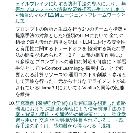
ェイルブレイクに対する防御手法の導入により、 無
害なプロンプトへの過剰な応答拒否が生じてしまう
▪ 独自のマルチLLMエージェントフレームワークと
して
プロンプトの解析と生成を行う2つのチームを構築 ▪
提案手法の対象とした2種類のLLMにおいて 全ての
指標で最も優れた精度を記録 ・LLMにおける安全性
と有用性に関するトレードオフを 軽減する新たな手
法の開発が求められる ・2チーム間の相互作用によ
り多様な プロンプトへの適切な対応を可能に ・学習
手法としてIn-Context Learningを 採用することで必
要となる計算リソースや 運用コストを削減 ・参考と
して実験を行った、元から十分な アライメントが施
されているLlama3.1に おいてもVanillaと同等の性能
を維持
研究事例 (深層強化学習) 自動運転車を想定した道路
環境における 深層強化学習による信号制御手法の提
案 ▪ 背景と課題 ・交通渋滞の解決策として、強化学
習を用いた交通 信号制御が注目されている 。 ・既
存手法の多くは、感知器から得られる「混雑