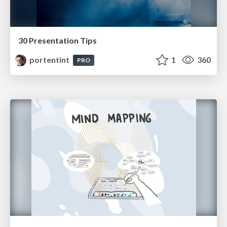
30 Presentation Tips
portentint
1
360
PRO