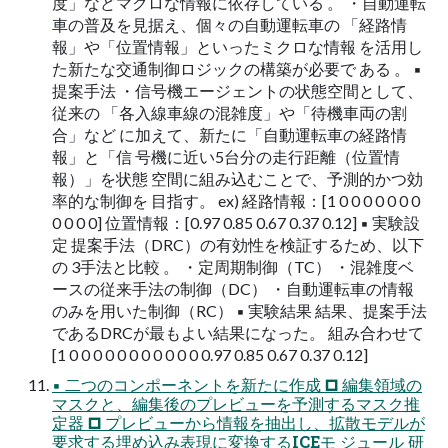
度」などマクロな情報に依存している 。 ・自動運転
車の普及を見据え、個々の自動運転車の 「経路情
報」や「位置情報」といったミクロな情報 を活用し
た新たな交通制御ロジックの構築が必要で ある 。 ▪
提案手法 ・信号機エージェントの状態空間として、
従来の 「各入線車線の混雑度」や「待機車両の割
合」など に加えて、新たに「自動運転車の経路情
報」と「信 号機に近い5台分の走行距離（位置情
報）」を状態 空間に組み込むことで、予測的かつ効
率的な制御を 目指す。 ex) 経路情報：[1 0 0 0 0 0 0 0
0 0 0 0] 位置情報：[0.97 0.85 0.67 0.37 0.12] ▪ 実験設
定 提案手法（DRC）の有効性を検証するため、以下
の 3手法と比較 。 ・定周期制御（TC） ・混雑度ベ
ースの従来手法の制御（DC） ・自動運転車の情報
のみを用いた制御（RC） ▪ 実験結果 結果、提案手法
であるDRCが最もよい結果になった。 組み合わせて
[1 0 0 0 0 0 0 0 0 0 0 0 0.97 0.85 0.67 0.37 0.12]
▪ 二つのコンポーネントを新たに作成 🞐 編集領域の
マスクと、編集後のプレビューを予測するマスク推
定器 🞐 プレビューから情報を抽出し、拡散モデルが
要求する埋め込み表現に変換するICEモ ジュール 研