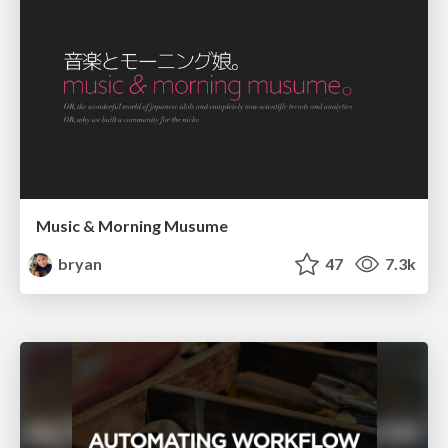
Music & Morning Musume
bryan
47
7.3k