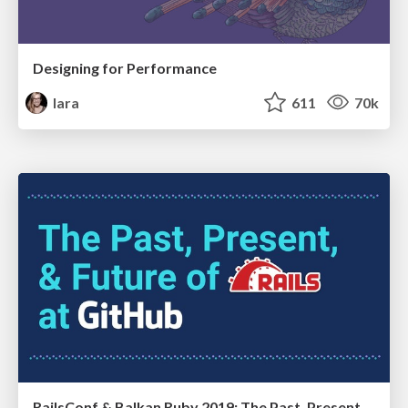
Designing for Performance
lara
611
70k
RailsConf & Balkan Ruby 2019: The Past, Present, and Future of Rails at GitHub