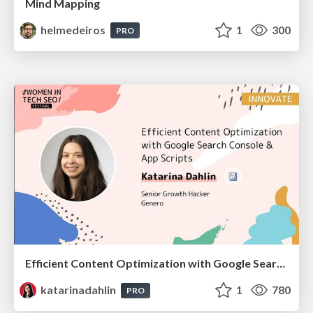
Mind Mapping
helmedeiros
1
300
PRO
Efficient Content Optimization with Google Search Console & Apps Script
katarinadahlin
1
780
PRO