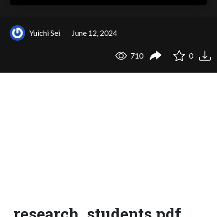
Yuichi Sei
June 12, 2024
710
0
research_students.pdf