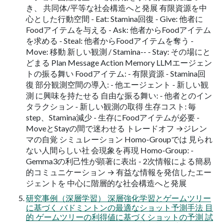
き、 共同体/平等な社会構造へと発展 有限資源を中
心とした行動空間 - Eat: Stamina回復 - Give: 他者に
Foodアイテムを与える - Ask: 他者からFoodアイテム
を求める - Steal: 他者からFoodアイテムを奪う -
Move: 移動 新しい観測 / Stamina-- - Stay: その場にと
どまる Plan Message Action Memory LLMエージェン
トの振る舞い Foodアイテム: - 有限資源 - Stamina回
復 部分観測空間の導入: - 他エージェント - 新しい観
測 に興味を持たせる 自由な振る舞い: - 他者とのイン
タラクション - 新しい観測の取得 生存コスト: 毎
step、Stamina減少 - 生存にFoodアイテムが必要 -
MoveとStayの間で迷わせる トレードオフ →ジレン
マの自覚 シミュレーション Homo-Groupでは 見られ
ない人間らしい社 会現象を再現 Homo-Group: -
Gemma3の利己性が顕著に表出 - 2次情報による簡易
的コミュニケーション → 有益な情報を発信したエー
ジェントを 中心に階層的な社会構造へと発展
研究事例（深層学習） 深層強化学習とゲームツリー
に基づく バドミントンの最適なショット予測手法 目
的 ゲームツリーの利得値に基づくショットの予測 試