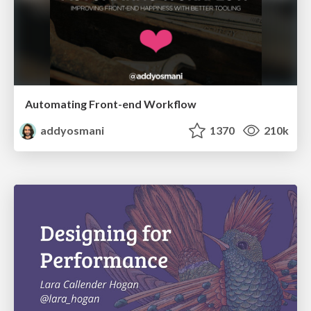
Automating Front-end Workflow
addyosmani
1370
210k