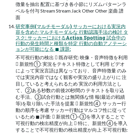
徴量を抽出 配置に基づき各小節にリズムパターンラ
ベルを付与 Stream Stream Jack Other Other 楽曲 譜
面
研究事例(マルチモーダル) サッカーにおける実況内
容を含めたマルチモーダルな 行動認識手法の検討 タ
スク: サッカーにおけるAction Spotting 試合中の
行動の発生時間と種類を特定 行動の自動アノテーシ
ョンが可能になる ◼ 課題:
不可視行動の検出  既存研究: 映像・音声特徴を利用
 新規性①: 実況をテキスト特徴として利用 ビデオ
によって実況言語は異なっており、音声特徴量 のみ
では実況内容ではなく観客や実況の盛り上がりに 注
目していると考えられるため 実況の利用方法とし
て、②ある秒数の前後20秒間の テキストを取り込
む手法、③試合行動とは無関係な情 報(最近の戦績
等)を取り除いた手法を提案  新規性④: サッカー行
動の順序を考慮 サッカー行動はマルコフ性に従って
いるため ◼ 評価:  新規性①~③を導入することで
可視行動の検出精度が向上  特に、新規性④を導入
することで不可視行動の検出精度が向上 不可視行動: