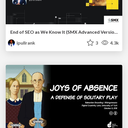
End of SEO as We Know It (SMX Advanced Version)
ipullrank
3
4.3k