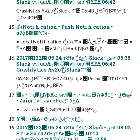
Slack νϟϯωϧΛ࡞੒ ؔ܎ऀ͕νϟϯωϧʹ௥Ճ͞ΕΔ 06:42
Crashlytics ΛνΣοΫ͍ͯͨ͠ࢲSlackʹొ৔ 06:48 ݪҼෆ໌ͳ͕ΒखݩͰ࠶ݱ
07:40 ݪҼ൑໌
ೋͭͷNoti fi cation • Push Noti fi cation •
αʔό͔Β୺຤ʹରͯ͠ૹ৴
• Local Noti fi cation ←͍͕ͭ͜൜ਓ • ৚݅Λࢦఆͯ͠ΞϓϦ͕୺຤ʹొ࿥ •
ͲͪΒΛ࢖͏ʹ΋ʮ௨஌ͷڐՄʯ͕ඞཁ • Ϣʔβతʹ͸ҧ͍͕ͳ͍
2017೥12݄2೔ 06:24 τϨϯυʹͳ͍ͬͯΔ͜ͱʹؾ͕͖ͭSlackͰڞ༗ 06:38
Slack νϟϯωϧΛ࡞੒ ؔ܎ऀ͕νϟϯωϧʹ௥Ճ͞ΕΔ 06:42
Crashlytics ΛνΣοΫ͍ͯͨ͠ࢲSlackʹొ৔
06:48 ݪҼෆ໌ͳ͕ΒखݩͰ࠶ݱ 07:40 ѱ͍ͷ͸Push௨஌͡Όͳ͍ 07:51
࠶ݱ͠ͳ͍൛Zaim͕खݩͰ࡞ΒΕΔ
΍͍ͬͯͨ͜ͱ • ൃ঱ͨ͠ϢʔβΛٹ͏ํ๏ͷ୳ࡧ • ࡟আ/௨஌ΛΦϑͯ͠ཉ͘͠ͳ͍ • ݪҼͷௐࠪ
• Zaim্ͷઃఆมߋͰճආ͍ͨ͠ →Ͱ͖Δ
• TwitterͰ৘ใڞ༗/ऩू • Ϣʔβ΁ͷ࿈བྷ४උ
Ұ౓ൃ঱͢Δͱ Өڹͷେ͖͍ํ๏Ͱ͔͠ ղফͰ͖ͳ͍ɻ
2017೥12݄2೔ 06:24 τϨϯυʹͳ͍ͬͯΔ͜ͱʹؾ͕͖ͭSlackͰڞ༗ 08:02
ΞϓϦͷΞοϓσʔτͰղফ͢Δͷ͸ແཧͱ൑໌ 10:40
ରԠ൛ΞοϓσʔτΛΞοϓϩʔυˍಛٸਃ੥ 10:59