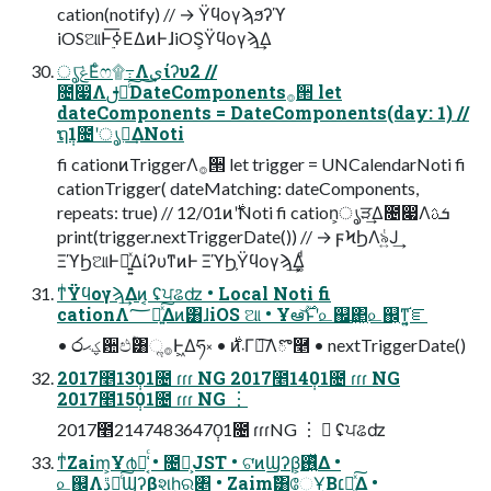
cation(notify) // → Ϋϥογϡϧʔϓ
iOSଆͰ࣮ߦ͞ΕΔͷͰɺiOS͕Ϋϥογϡ͢Δ
ൃݟ͞Εͨෆ۩߹Λى͜͢ίʔυ2 //
೔෇Λࢦఆͨ͠DateComponents࡞੒ let
dateComponents = DateComponents(day: 1) //
ຖ݄1೔ʹൃಈ͢ΔNoti
fi cationͷTriggerΛ࡞੒ let trigger = UNCalendarNoti fi
cationTrigger( dateMatching: dateComponents,
repeats: true) // 12/01ͷ࣍ʹNoti fi cation͕ൃੜ͢Δ೔෇Λܭࢉ
print(trigger.nextTriggerDate()) // → ϝϞϦΛ৯͍ͭͿ͢
ΞϓϦଆͰಈ͍͍ͯΔίʔυͳͷͰ ΞϓϦ͕Ϋϥογϡ͢Δ͚ͩ
ͳͥΫϥογϡ͢Δͷ͔ ʢਪଌʣ • Local Noti fi
cationΛ؅ཧ͍ͯ͠Δͷ͸ɺiOS ଆ • Ұఆ࣌ؒ͝ͱʹ௨஌͢΂͖௨஌͕ͳ͍͔֬ೝ
• ෮ؼޙ਺ඵؒ͸ૢ࡞Ͱ͖Δཧ༝ • ࣍ͷ܁Γฦ͠Λొ࿥ • nextTriggerDate()
2017೥13݄01೔ ɾɾɾ NG 2017೥14݄01೔ ɾɾɾ NG
2017೥15݄01೔ ɾɾɾ NG ︙
2017೥2147483647݄01೔ ɾɾɾNG ︙  ʢਪଌʣ
ͳͥZaim͕Ұ൪೩͔͑ͨ • ೔ຊ͕JST • ଟ͘ͷϢʔβ͕࢖͍ͬͯΔ •
௨஌ΛڐՄͨ͠Ϣʔβશһ͕ର৅ • Zaimࣾ͸ேҰ͔Β׆ಈ͍ͯ͠Δ •