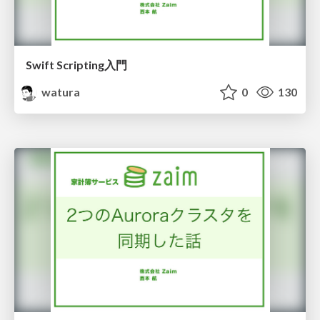
Swift Scripting入門
watura
0
130