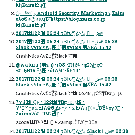
݁࿦ɿZaim͸ѱ͘ͳ͍
ੵۃ࠾༻த Android Security Marketing ʮZaim
ελοϑͷ಄ͷதʯ࢝Ί·ͨ͠ https://blog.zaim.co.jp
݁࿦ɿZaim͸ѱ͘ͳ͍
2017೥12݄2೔ 06:24 τϨϯυʹͳ͍ͬͯΔ͜ͱʹؾ͕͖ͭ  Ͱڞ༗
2017೥12݄2೔ 06:24 τϨϯυʹͳ͍ͬͯΔ͜ͱʹؾ͕͖ͭ  Ͱڞ༗ 06:38
Slack νϟϯωϧΛ࡞੒ ؔ܎ऀ͕νϟϯωϧʹ௥Ճ͞ΕΔ 06:42
Crashlytics ΛνΣοΫ͍ͯͨ͠ࢲSlackʹొ৔
@watura (੢ຊߤ) •iOS •Πϯϑϥ •ηΩϡϦςΟ
•ே6͔࣌Β15࣌·Ͱۈ຿ •ύϯΛম͍ͨΓ •δϜʹߦͬͨΓ
2017೥12݄2೔ 06:24 τϨϯυʹͳ͍ͬͯΔ͜ͱʹؾ͕͖ͭ  Ͱڞ༗ 06:38
Slack νϟϯωϧΛ࡞੒ ؔ܎ऀ͕νϟϯωϧʹ௥Ճ͞ΕΔ 06:42
Crashlytics ΛνΣοΫ͍ͯͨ͠ࢲSlackʹొ৔ 06:48 ݪҼෆ໌ͳ͕ΒखݩͰ࠶ݱ
7࣌ࠒͷ࣌఺ͰΘ͔͍ͬͯͨ͜ͱ • 12݄2೔ʹͳͬͨΒಥવൃ঱ •
Ұ෦ΞϓϦͷ௨஌ΛΦϑʹ͢Δͱղফ • ௨஌Λड͚ͳ͍ઃఆͩͬͨΒΫϥογϡ͠ͳ͍ •
ZaimαʔόଆʹΤϥʔ͸ͳ͍ •
Xcodeʹ΋Τϥʔ͸ग़ͳ͍ • ZaimѱऀʹͳͬͯΔײ͕ײ͡ΒΕΔ
2017೥12݄2೔ 06:24 τϨϯυʹͳ͍ͬͯΔ͜ͱʹؾ͕͖ͭ Slack Ͱڞ༗ 06:38