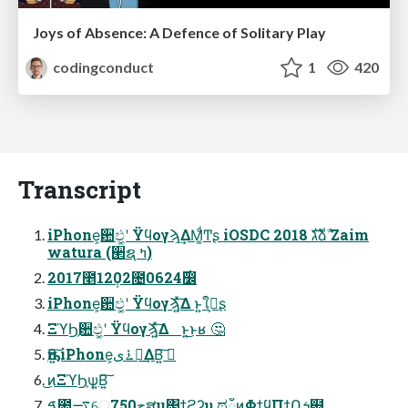
Joys of Absence: A Defence of Solitary Play
codingconduct
1
420
Transcript
iPhone͕਺ඵ͓͖ʹ Ϋϥογϡ͢ΔΜ͚ͩͲʂ iOSDC 2018 גࣜձࣾ Zaim
watura (੢ຊ ߤ)
2017೥12݄02೔06࣌24෼
iPhone͕਺ඵ͓͖ʹ Ϋϥογϡ͍ͯ͠Δ ͱ͍͏ใࠂ͕ʂ
ΞϓϦ͕਺ඵ͓͖ʹ Ϋϥογϡ͍ͯ͠Δ ͱ͍͏͜ͱʁ 🤔
ҧ͏Β͍͠ iPhone͕࠶ىಈ͢ΔΒ͍͠ 
͜ͷΞϓϦ͕ѱ͍Β͍͠
ࠃ಺࠷େڃ750ສμ΢ϯϩʔυ ಥഁͷΦϯϥΠϯՈܭ฽