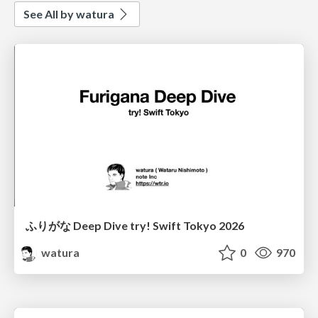
See All by watura
ふりがな Deep Dive try! Swift Tokyo 2026
watura
0
970