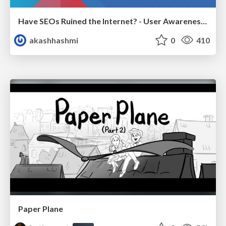
Have SEOs Ruined the Internet? - User Awareness of SEO in 2025
akashhashmi
0
410
Paper Plane