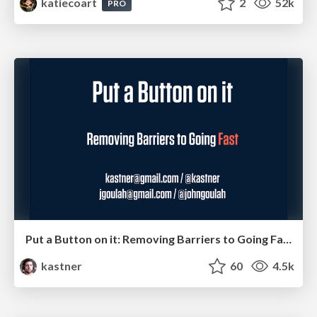
katiecoart
2
52k
PRO
Put a Button on it: Removing Barriers to Going Fast.
kastner
60
4.5k