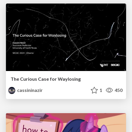
The Curious Case for Waylosing
cassininazir
1
450