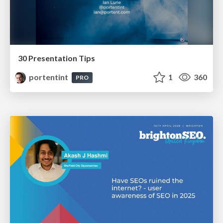
30 Presentation Tips
portentint
1
360
PRO