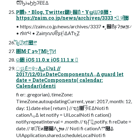
ެࣜରԠهࣄϦϦʔε͞ΕΔ
Ҏ߱΍ͬͨ͜ͱ • Blog, Twitter౳Ͱ͓஌Βͤ • ҰൠϢʔβ޲͚ •
https://zaim.co.jp/news/archives/3333 • ٕज़ऀ޲͚
• https://zaim.co.jp/news/archives/3337 • ͓஌Βͤϝʔϧͷૹ৴
• గਖ਼ґཔ • Zaim͕൜ਓͩʂͱݴ͍ͬͯΔΑ͏ͳͱ͜Ζ
ͪΐͬͱ͚ٕͩज़ͳ಺༰
΋͏͋Μ·Γ ҙຯͳ͍ΜͰ͚͢ͲͶ
ର৅ iOS 11.0.x iOS 11.1.x 
ൃݟ͞Εͨෆ۩߹Λى͜͢ίʔυ1 //
2017/12/01ͷDateComponentsΛ࡞Δ guard let
date = DateComponents( calendar:
Calendar(identi
fi er: .gregorian), timeZone:
TimeZone.autoupdatingCurrent, year: 2017, month: 12,
day: 1).date else { return } // ຖ݄1೔ʹ࣮ߦ͞ΕΔNoti fi
cationΛ࡞Δ let notify = UILocalNoti fi cation()
notify.repeatInterval = .month // ຖ݄܁Γฦ͢ notify. fi reDate =
date // ऴྃͣΈͷ೔෇Λࢦఆ // Noti fi cationΛొ࿥͢Δ
UIApplication.shared.scheduleLocalNoti fi