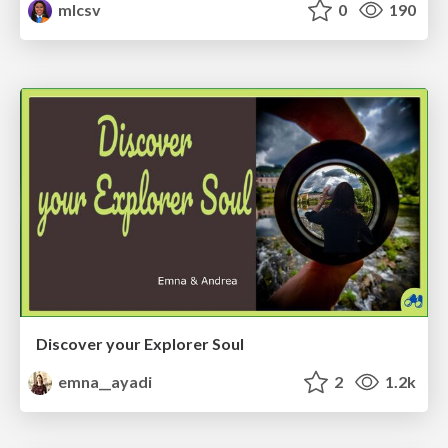
mlcsv
0
190
Discover your Explorer Soul
emna__ayadi
2
1.2k