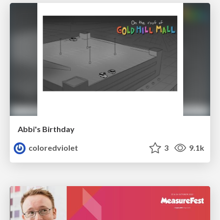
Abbi's Birthday
coloredviolet
3
9.1k