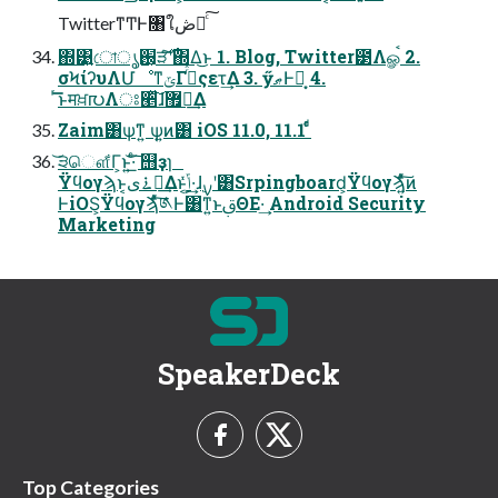
TwitterͳͲͰ৘ใڞ༗ͨ͠
΍͹͍ো֐͕ൃੜͨ࣌͠ʹ΍Δ͜ͱ 1. Blog, Twitter౳Λௐࠪ 2.
σϞίʔυΛՄೳͳݶΓ࡞ͬͯςετ͢Δ 3. ӳޠͰ૽͙ 4.
ͬ͞͞ͱमਖ਼൛Λਃ੥ͯ͠ɺ޿ใ͢Δ
Zaim͸ѱ͘ͳ͍ ѱ͍ͷ͸ iOS 11.0, 11.1 ͩͬͨ
͝੩ௌ͋Γ͕ͱ͏͍͟͝·ͨ͠ ஫ҙɿ
Ϋϥογϡͱ͔࠶ىಈ͢Δͱ͔ݴͬͯ·͕͢ɺ࣮ࡍʹ͸Srpingboard͕Ϋϥογϡ͍ͯͨ͠ͷ
ͰiOS͕Ϋϥογϡͯͨ͠༁Ͱ͸ͳ͍ͱࢥΘΕ·͢ Android Security
Marketing
SpeakerDeck
Top Categories