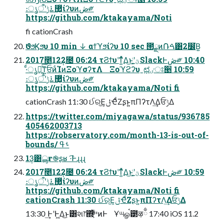
։ൃऀʹ޲͚ͯ࠶ݱίʔυͷڞ༗
https://github.com/ktakayama/Noti
fi cationCrash
ϑϧϏϧυ 10 min ↓ αϯϓϧίʔυ 10 sec ౒ྗͷ݁Ռࠓ͸2෼͘Β͍
2017೥12݄2೔ 06:24 τϨϯυʹͳ͍ͬͯΔ͜ͱʹؾ͕͖ͭSlackͰڞ༗ 10:40
·ͩൃಈ͍ͯ͠ͳ͍ਓͷͨΊͷΞοϓσʔτΛ Ξοϓϩʔυˍಛٸਃ੥ 10:59
։ൃऀʹ޲͚ͯ࠶ݱίʔυͷڞ༗
https://github.com/ktakayama/Noti fi
cationCrash 11:30 ઈର͜Ε͕ݪҼͩΖʂͱ͍͏πΠʔτΛ͢ΔਓݱΔ
https://twitter.com/miyagawa/status/936785
405462003713
https://robservatory.com/month-13-is-out-of-
bounds/ ࢀߟ
13݄͸ൣғ֎ʂʁ ·͡Ͱɻɻɻ
2017೥12݄2೔ 06:24 τϨϯυʹͳ͍ͬͯΔ͜ͱʹؾ͕͖ͭSlackͰڞ༗ 10:59
։ൃऀʹ޲͚ͯ࠶ݱίʔυͷڞ༗
https://github.com/ktakayama/Noti fi
cationCrash 11:30 ઈର͜Ε͕ݪҼͩΖʂͱ͍͏πΠʔτΛ͢ΔਓݱΔ
13:30 ͢ͰʹͰ͖Δ͜ͱ͸શ෦΍ͬͨײ͕͋ͬͨͷͰ Ұ୴ௐࠪ౳ऴྃ 17:40 iOS 11.2