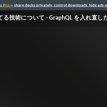
o Pro
— share decks privately, control downloads, hide ads 
技術について - GraphQL を入れ直した話