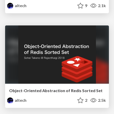
altech
9
2.1k
Object-Oriented Abstraction of Redis Sorted Set
altech
2
2.5k