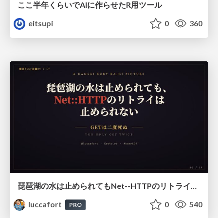
ここ半年くらいでAIに作らせたR用ツール
eitsupi
0
360
琵琶湖の水は止められてもNet--HTTPのリトライは止められない / You might be able to stop the water flow of Lake Biwa but you can't stop Net::HTTP retries
luccafort
0
540
PRO