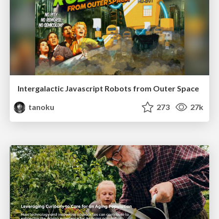
Intergalactic Javascript Robots from Outer Space
tanoku
273
27k