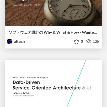
ソフトウェア設計の Why & What & How / Wantedly 新卒研修
altech
0
12k