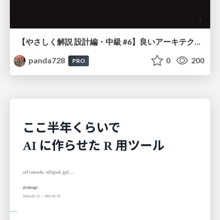
【やさしく解説 設計編・中級 #6】良いアーキテクチャとは ～ 一本の登り道の、行き先 ～
panda728
0
200
PRO