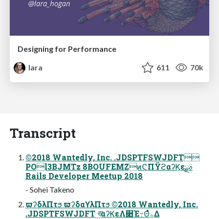
Designing for Performance
lara
611
70k
Transcript
©2018 Wantedly, Inc. .JDSPTFSWJDFT
POl3BJMTz 8BOUFEMZͷϚΠΫϩαʔϏεࣄྫ
Rails Developer Meetup 2018
- Sohei Takeno
ϖʔδλΠτϧ ϖʔδαϒλΠτϧ ©2018 Wantedly, Inc.
.JDSPTFSWJDFT খ͍͞αʔϏεΛ૊Έ߹Θͤͯ࡞Δ