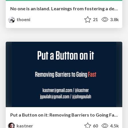
No one is an island. Learnings from fostering a developers community.
thoeni
21
3.8k
Put a Button on it: Removing Barriers to Going Fast.
kastner
60
4.5k