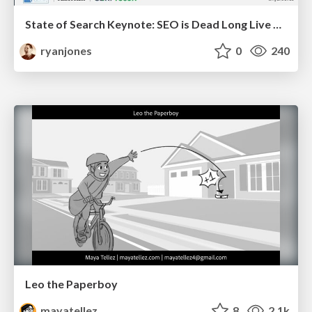
State of Search Keynote: SEO is Dead Long Live SEO
ryanjones
0
240
Leo the Paperboy
mayatellez
8
2.1k