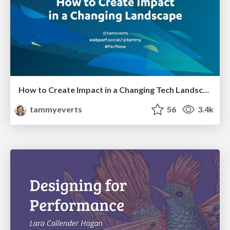
How to Create Impact in a Changing Tech Landscape [PerfNow 2023]
tammyeverts
56
3.4k