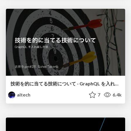
技術を的に当てる技術について - GraphQL を入れ直した話 / 吉祥寺.pm28
altech
7
6.4k