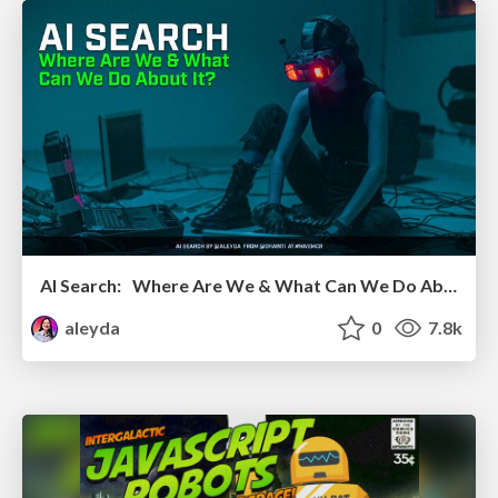
AI Search: Where Are We & What Can We Do About It?
aleyda
0
7.8k