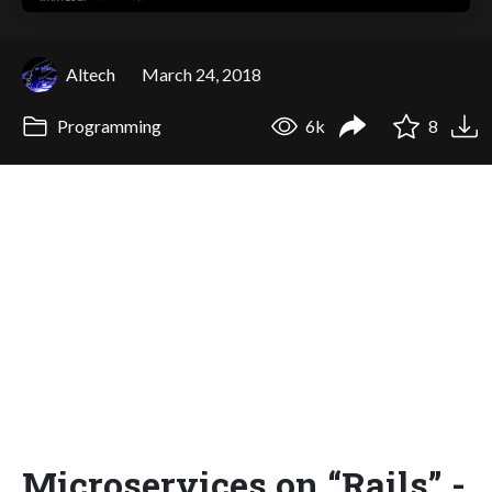
Altech
March 24, 2018
Programming
6k
8
Microservices on “Rails” -