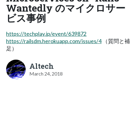
Wantedly のマイクロサー
ビス事例
https://techplay.jp/event/639872
https://railsdm.herokuapp.com/issues/4
（質問と補
足）
Altech
March 24, 2018