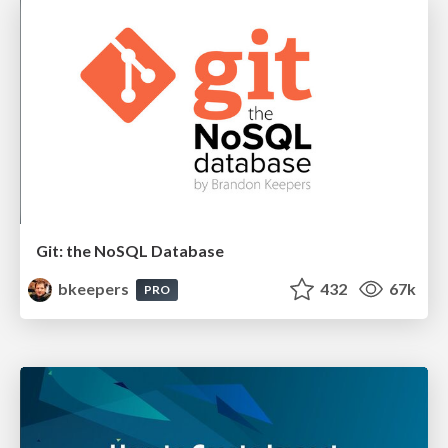
Git: the NoSQL Database
bkeepers
432
67k
PRO