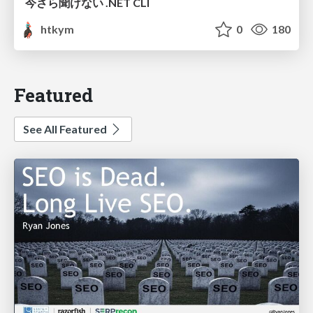
今さら聞けない .NET CLI
htkym
0
180
Featured
See All Featured