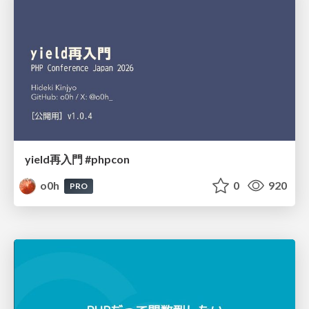
yield再入門 #phpcon
o0h
0
920
PRO