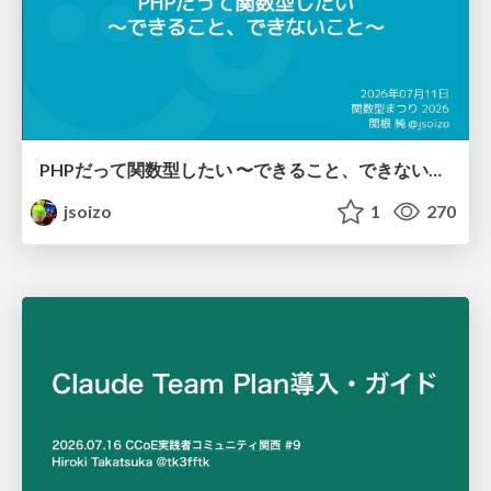
PHPだって関数型したい 〜できること、できないこと〜 / fp-in-php
jsoizo
1
270