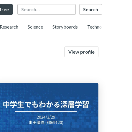
Search
 free
Research
Science
Storyboards
Technology
View profile