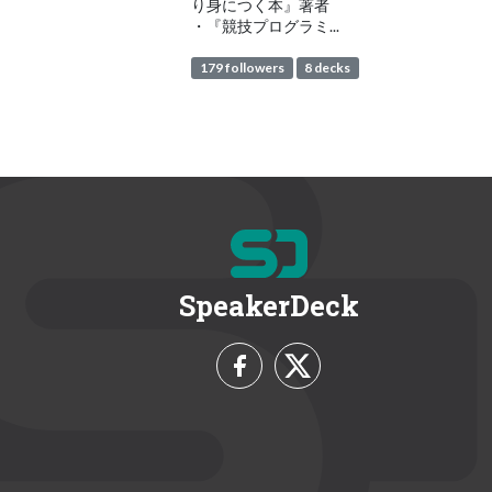
り身につく本』著者
・『競技プログラミ...
179 followers
8 decks
SpeakerDeck