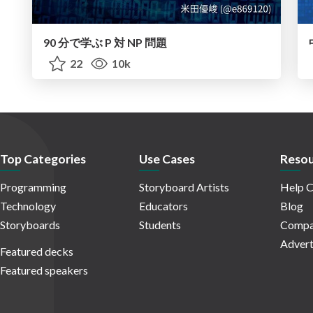
90 分で学ぶ P 対 NP 問題
22
10k
Top Categories
Use Cases
Resou
Programming
Storyboard Artists
Help C
Technology
Educators
Blog
Storyboards
Students
Compa
Advert
Featured decks
Featured speakers