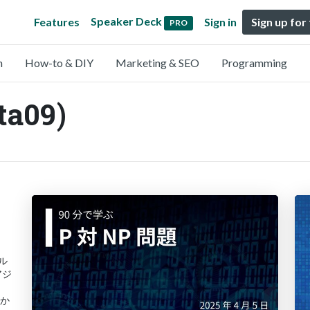
Speaker Deck
Features
Sign in
Sign up for
PRO
n
How-to & DIY
Marketing & SEO
Programming
ta09)
ダル
アジ
っか