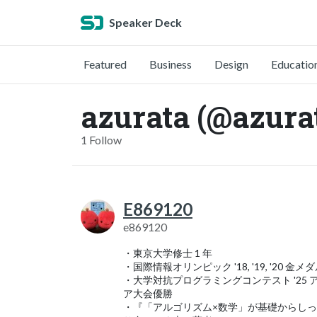
Speaker Deck
Featured
Business
Design
Educatio
azurata (@azura
1 Follow
E869120
e869120
・東京大学修士 1 年
・国際情報オリンピック '18, '19, '20 金メ
・大学対抗プログラミングコンテスト '25 
ア大会優勝
・『「アルゴリズム×数学」が基礎からし