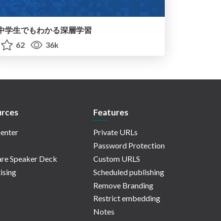
中学生でもわかる深層学習
62
36k
rces
Features
enter
Private URLs
Password Protection
re Speaker Deck
Custom URLS
ising
Scheduled publishing
Remove Branding
Restrict embedding
Notes