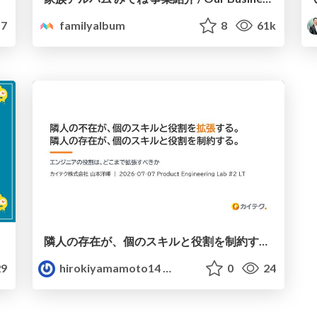
7
familyalbum
8
61k
隣人の存在が、個のスキルと役割を制約する / Your neighbor limits your role.
9
hirokiyamamoto14
0
24