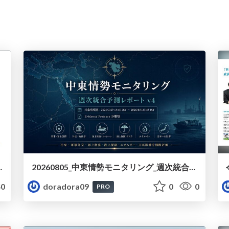
rs better than AI
20260805_中東情勢モニタリング_週次統合予測スライド_v4_最終版.pdf
0
doradora09
0
0
PRO