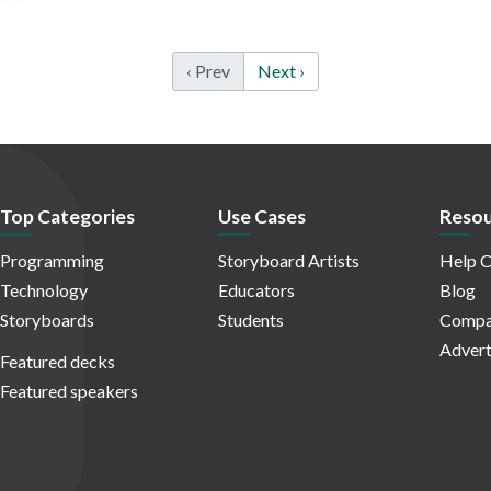
‹ Prev
Next ›
Top Categories
Use Cases
Resou
Programming
Storyboard Artists
Help C
Technology
Educators
Blog
Storyboards
Students
Compa
Advert
Featured decks
Featured speakers