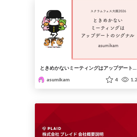
ときめかないミーティングはアップデートのシグナル #scrumosaka
asumikam
4
1.