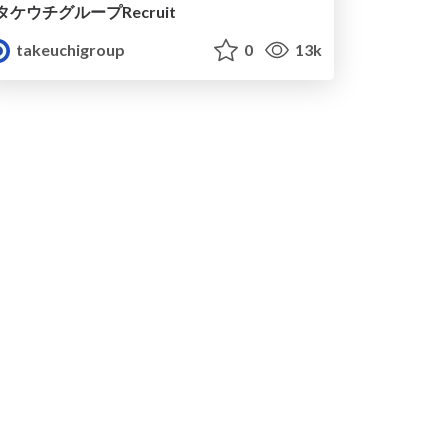
タケウチグループRecruit
takeuchigroup
0
13k