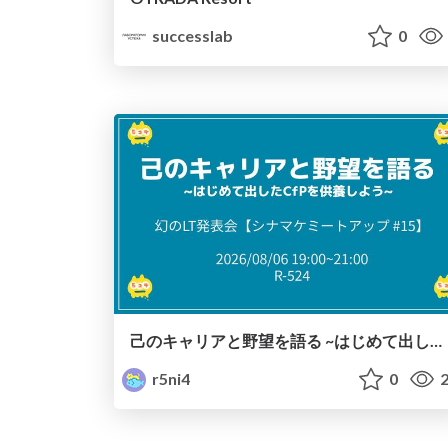
successlab
0
己のキャリアと野望を語る ~はじめて出したCfPを供養しよう~
r5ni4
0
2