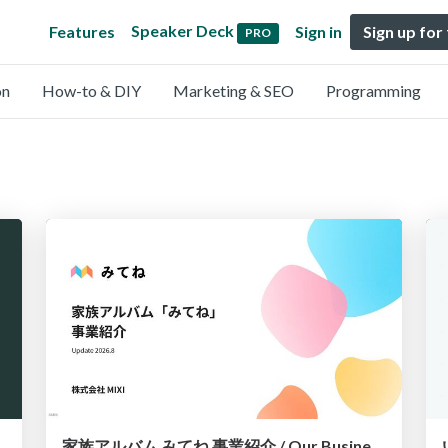
Speaker Deck
Features
Sign in
Sign up for
PRO
on
How-to & DIY
Marketing & SEO
Programming
家族アルバム みてね 事業紹介 / Our Business