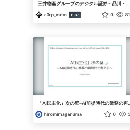
三井物産グループのデジタル証券～品川・オフィス＆ホテル～徹底解説セミナー
c0rp_mdm
0
81
PRO
「AI⺠主化」次の壁~AI前提時
hiromimaganuma
0
1