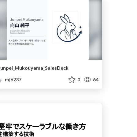
Junpei_Mukouyama_SalesDeck
mj6237
0
64