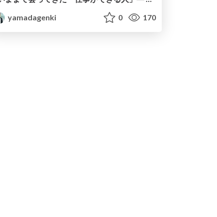
yamadagenki
0
170