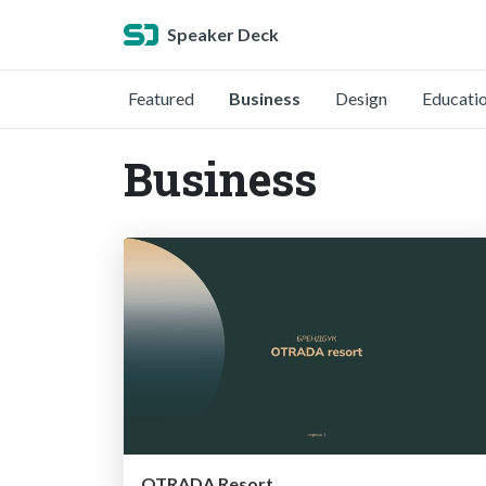
Speaker Deck
Featured
Business
Design
Educati
Business
OTRADA Resort