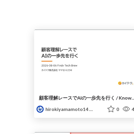
顧客理解レースでAIの一歩先を行く / Know custome
hirokiyamamoto14
0
4