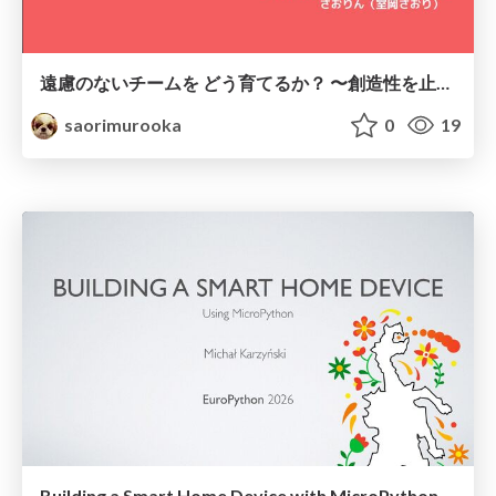
遠慮のないチームを どう育てるか？ 〜創造性を止めているかもしれない "遠慮"を分解する〜@スクフェス金沢
saorimurooka
0
19
Building a Smart Home Device with MicroPython