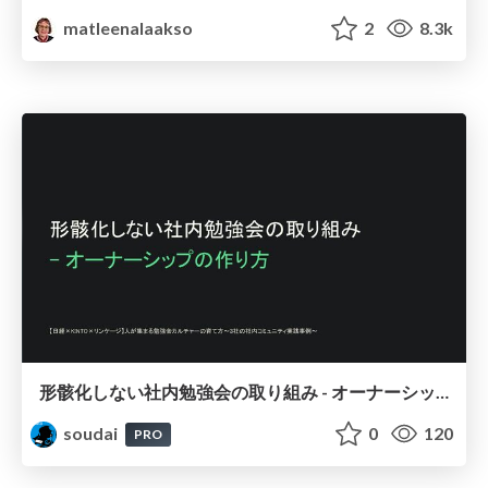
matleenalaakso
2
8.3k
形骸化しない社内勉強会の取り組み - オーナーシップの作り方 / In-house study session
soudai
0
120
PRO