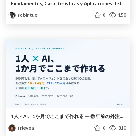
Fundamentos, Caracteristicas y Aplicaciones de los Modulos NumPy , Matplotlib y Pandas
robintux
0
150
1人 × AI、1か月でここまで作れる ー 数年前の外注換算3.8〜7.4億円・241〜379人月分の作業を、AI費用 約10万円・31日で
frievea
0
310