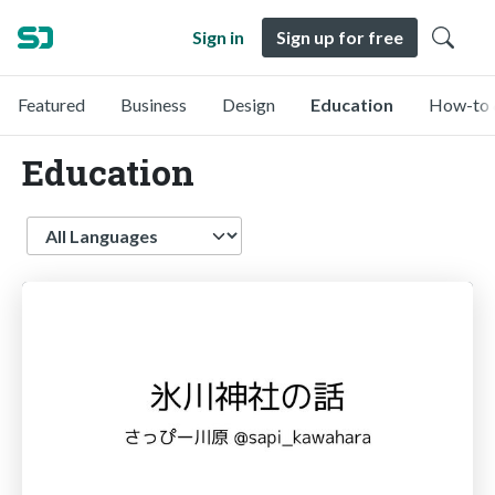
Sign in
Sign up for free
Featured
Business
Design
Education
How-to 
Education
Language