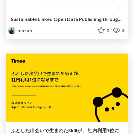
Sustainable Linked Open Data Publishing through Static Site Generation: A Decade of Educational LOD Infrastructure
masao
0
4
ふとした出会いで生まれたSkillが、 社内利用1位になるまで