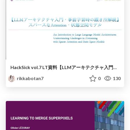
HackSick vol.7 LT資料【LLMアーキテクチャ入門・事前学習時の躓き所解説】 スパースなAttention・状態空間モデル
rikkabotan7
0
130