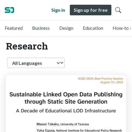
Sign in
Sign up for free
Featured
Business
Design
Education
How-to &
Research
Language