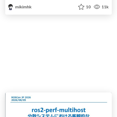
mikimhk
10
11k