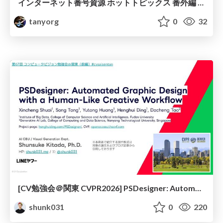
インターネット番号資源 ホットトピックス 番外編 LACNICがIPv4リースを『規制枠内で』解禁した話 ～LAC-2025-5の概要とその影響～
tanyorg
0
32
[CV勉強会＠関東 CVPR2026] PSDesigner: Automated Graphic Design with a Human-Like Creative Workflow / kantocv 67th CVPR 2026
shunk031
0
220