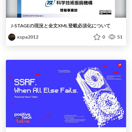
J-STAGEの現況と全文XML登載必須化について
xspa2012
0
51