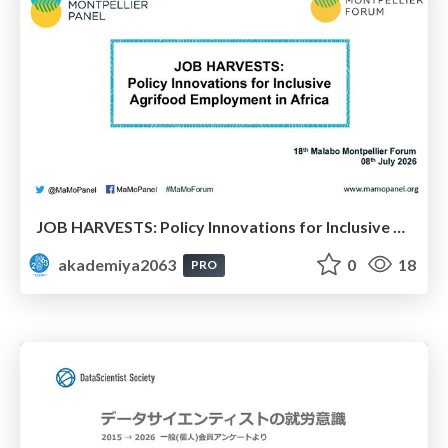
JOB HARVESTS: Policy Innovations for Inclusive Agrifood Employment in Africa: Dr. Bezawit Beyene Chichaibelu & Dr. Aisha Musaazi Sebunya Nakitto
akademiya2063
0
18
PRO