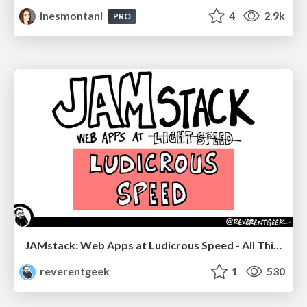
inesmontani
4
2.9k
PRO
JAMstack: Web Apps at Ludicrous Speed - All Things Open 2022
reverentgeek
1
530