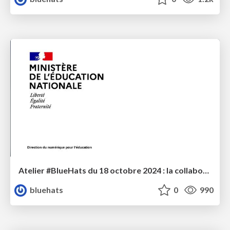
Atelier #BlueHats du 18 octobre 2024 : la collaboration MENJS / Code Lutin
bluehats
0
990