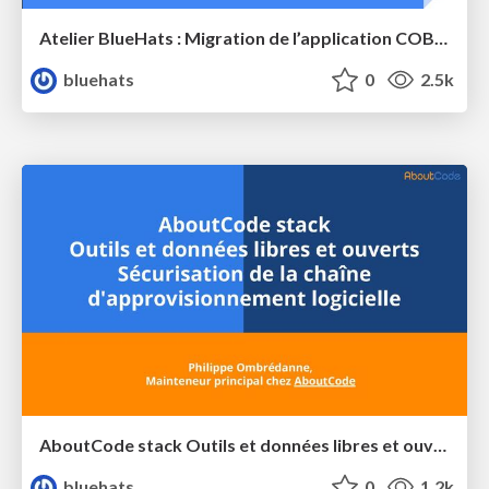
Atelier BlueHats : Migration de l’application COBOL MedocDB de GCOS à GnuCOBOL sur GNU/Linux
bluehats
0
2.5k
AboutCode stack Outils et données libres et ouverts Sécurisation de la chaîne d'approvisionnement logicielle
bluehats
0
1.2k