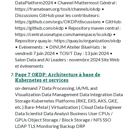
DataPlatform2024 • Channel Mattermost Général :
https://framateam.org/tosit/channels/okdp •
Discussions GitHub pour les contributeurs:
https://github.com/orgs/OKDP/discussions • GitHub:
https://github.com/okdp • Repository maven central :
https://central.sonatype.com/namespace/io.okdp •
Repository quay.io : https://quay.io/organization/okdp
• Evènements : • DINUM Atelier BlueHats : le
vendredi 7 juin 2024 • TOSIT Day : 13 juin 2024 •
Salon Data and AI Leaders : novembre 2024 Site Web
et événements
Page 7 OKDP: Architecture à base de
Kubernetes et services
on-demand 7 Data Processing, IA/ML and
Visualization Data Management Data Integration Data
Storage Kubernetes Platforms (RKE, EKS, AKS, GKE,
etc.) Bare-Metal | Virtualization | Cloud Data Engineer
Data Scientist Data Analyst Business User CPUs /
GPUs Object Storage / Block Storage / NFS SSO
LDAP TLS Monitoring Backup DRP