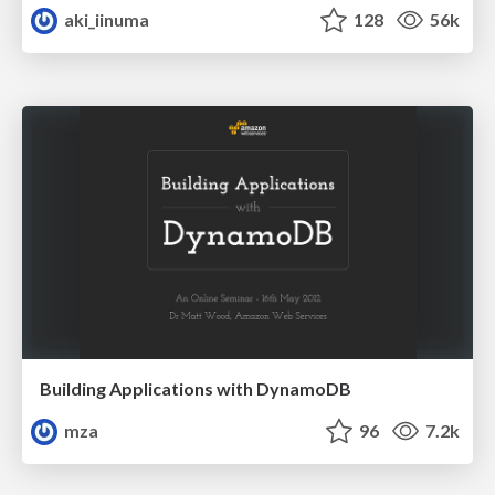
aki_iinuma
128
56k
Building Applications with DynamoDB
mza
96
7.2k