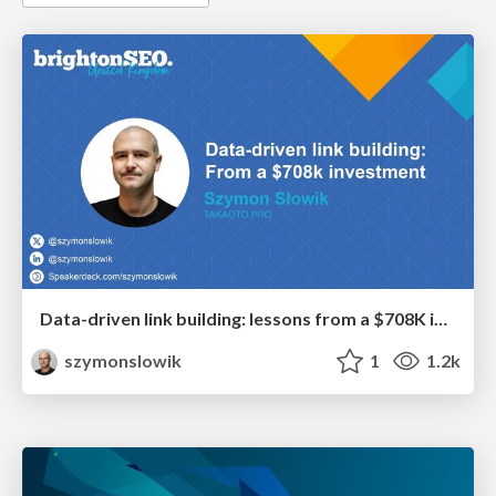
Data-driven link building: lessons from a $708K investment (BrightonSEO talk)
szymonslowik
1
1.2k