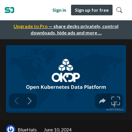
Sign in
Sign up for free
Upgrade to Pro
— share decks privately, control
downloads, hide ads and more …
BlueHats
June 10, 2024