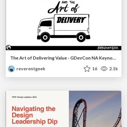
The Art of Delivering Value - GDevCon NA Keynote
reverentgeek
16
2.1k