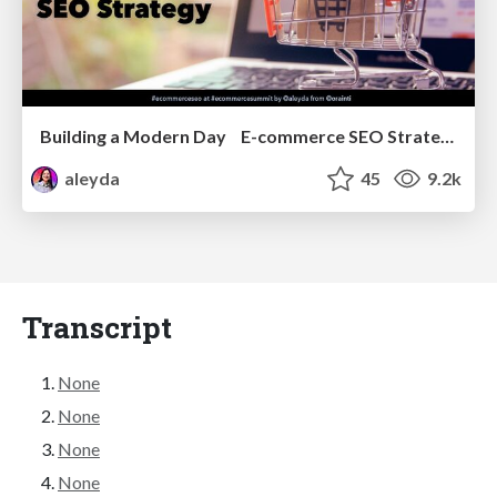
Building a Modern Day E-commerce SEO Strategy
aleyda
45
9.2k
Transcript
None
None
None
None