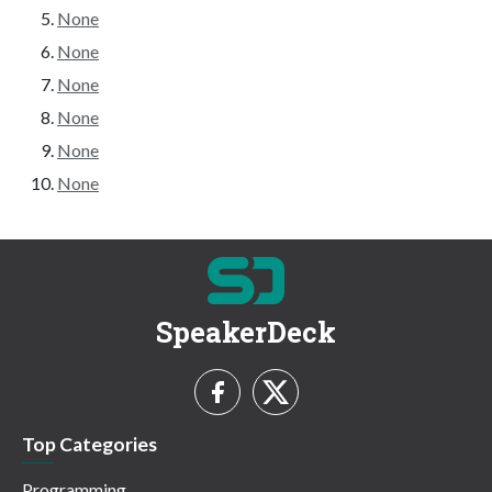
None
None
None
None
None
None
SpeakerDeck
Top Categories
Programming