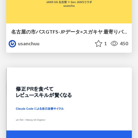
名古屋の市バスGTFS-JPデータ×スガキヤ 最寄りバス停検索をAmazon ElastiCache Serverless for Valkeyで最適化する
usanchuu
1
450