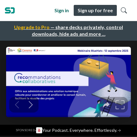
Sign in
Sign up for free
Upgrade to Pro
— share decks privately, control
downloads, hide ads and more …
·
Your Podcast. Everywhere. Effortlessly.
→
SPONSORED