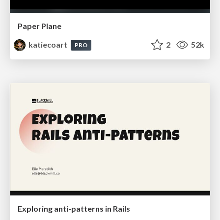
Paper Plane
katiecoart
2
52k
PRO
Exploring anti-patterns in Rails