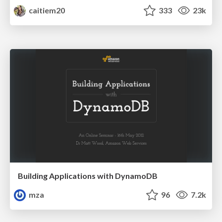
caitiem20
333
23k
Building Applications with DynamoDB
mza
96
7.2k