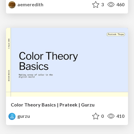
aemeredith
3
460
Color Theory Basics | Prateek | Gurzu
gurzu
0
410