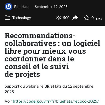
BlueHats
September 12, 2025
Technology
500
0
Recommandations-
collaboratives : un logiciel
libre pour mieux vous
coordonner dans le
conseil et le suivi
de projets
Support du wébinaire BlueHats du 12 septembre
2025
Voir
https://code.gouv.fr/fr/bluehats/recoco-2025/