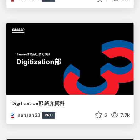
Digitization部 紹介資料
sansan33
2
7.7k
PRO