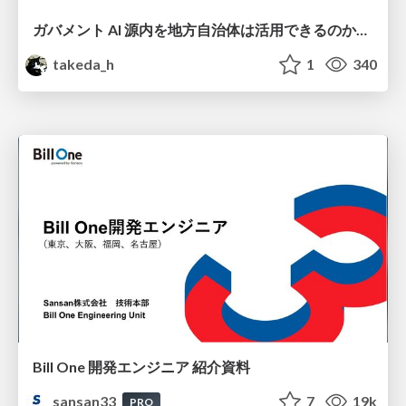
ガバメント AI 源内を地方自治体は活用できるのか 可能性と課題、期待について
takeda_h
1
340
Bill One 開発エンジニア 紹介資料
sansan33
7
19k
PRO