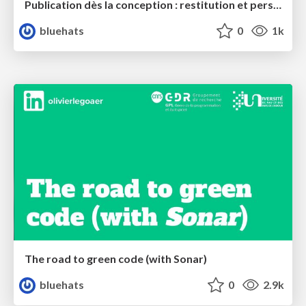
Publication dès la conception : restitution et perspectives - MENJ / Code Lutin
bluehats
0
1k
The road to green code (with Sonar)
bluehats
0
2.9k