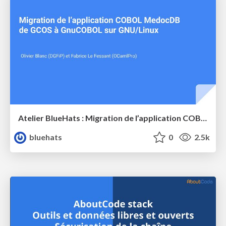
Atelier BlueHats : Migration de l’application COBOL MedocDB de GCOS à GnuCOBOL sur GNU/Linux
bluehats
0
2.5k