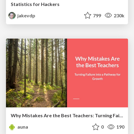
Statistics for Hackers
jakevdp
799
230k
Why Mistakes Are the Best Teachers: Turning Failure into a Pathway for Growth
auna
0
190