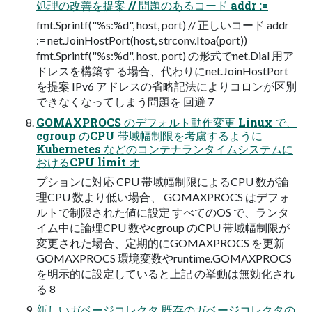
処理の改善を提案 // 問題のあるコード addr :=
fmt.Sprintf("%s:%d", host, port) // 正しいコード addr
:= net.JoinHostPort(host, strconv.Itoa(port))
fmt.Sprintf("%s:%d", host, port) の形式でnet.Dial 用ア
ドレスを構築す る場合、代わりにnet.JoinHostPort
を提案 IPv6 アドレスの省略記法によりコロンが区別
できなくなってしまう問題を 回避 7
GOMAXPROCS のデフォルト動作変更 Linux で、
cgroup のCPU 帯域幅制限を考慮するように
Kubernetes などのコンテナランタイムシステムに
おけるCPU limit オ
プションに対応 CPU 帯域幅制限によるCPU 数が論
理CPU 数より低い場合、 GOMAXPROCS はデフォ
ルトで制限された値に設定 すべてのOS で、ランタ
イム中に論理CPU 数やcgroup のCPU 帯域幅制限が
変更された場合、定期的にGOMAXPROCS を更新
GOMAXPROCS 環境変数やruntime.GOMAXPROCS
を明示的に設定していると上記 の挙動は無効化され
る 8
新しいガベージコレクタ 既存のガベージコレクタの