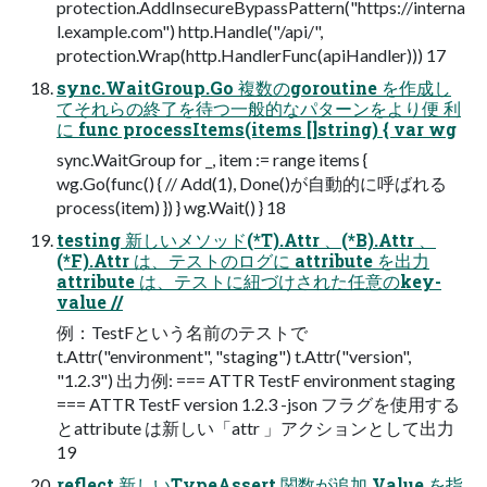
protection.AddInsecureBypassPattern("https://interna
l.example.com") http.Handle("/api/",
protection.Wrap(http.HandlerFunc(apiHandler))) 17
sync.WaitGroup.Go 複数のgoroutine を作成し
てそれらの終了を待つ一般的なパターンをより便 利
に func processItems(items []string) { var wg
sync.WaitGroup for _, item := range items {
wg.Go(func() { // Add(1), Done()が自動的に呼ばれる
process(item) }) } wg.Wait() } 18
testing 新しいメソッド(*T).Attr 、(*B).Attr 、
(*F).Attr は、テストのログに attribute を出力
attribute は、テストに紐づけされた任意のkey-
value //
例：TestFという名前のテストで
t.Attr("environment", "staging") t.Attr("version",
"1.2.3") 出力例: === ATTR TestF environment staging
=== ATTR TestF version 1.2.3 -json フラグを使用する
とattribute は新しい「attr 」アクションとして出力
19
reflect 新しいTypeAssert 関数が追加 Value を指