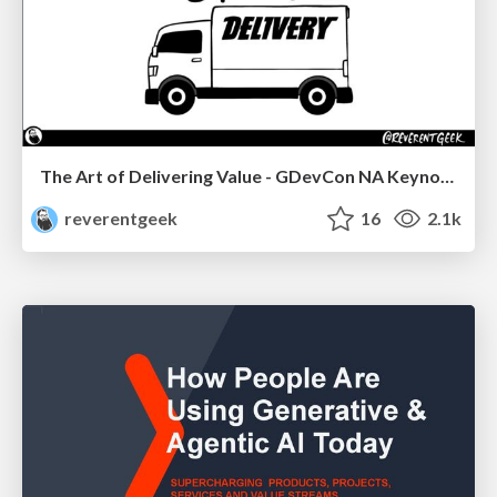
The Art of Delivering Value - GDevCon NA Keynote
reverentgeek
16
2.1k