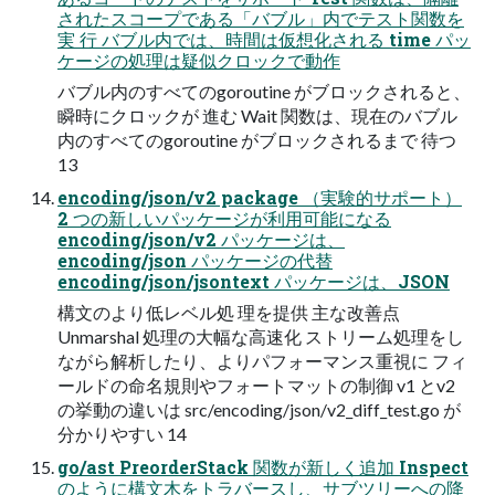
されたスコープである「バブル」内でテスト関数を
実 行 バブル内では、時間は仮想化される time パッ
ケージの処理は疑似クロックで動作
バブル内のすべてのgoroutine がブロックされると、
瞬時にクロックが 進む Wait 関数は、現在のバブル
内のすべてのgoroutine がブロックされるまで 待つ
13
encoding/json/v2 package （実験的サポート）
2 つの新しいパッケージが利用可能になる
encoding/json/v2 パッケージは、
encoding/json パッケージの代替
encoding/json/jsontext パッケージは、JSON
構文のより低レベル処 理を提供 主な改善点
Unmarshal 処理の大幅な高速化 ストリーム処理をし
ながら解析したり、よりパフォーマンス重視に フィ
ールドの命名規則やフォートマットの制御 v1 とv2
の挙動の違いは src/encoding/json/v2_diff_test.go が
分かりやすい 14
go/ast PreorderStack 関数が新しく追加 Inspect
のように構文木をトラバースし、サブツリーへの降