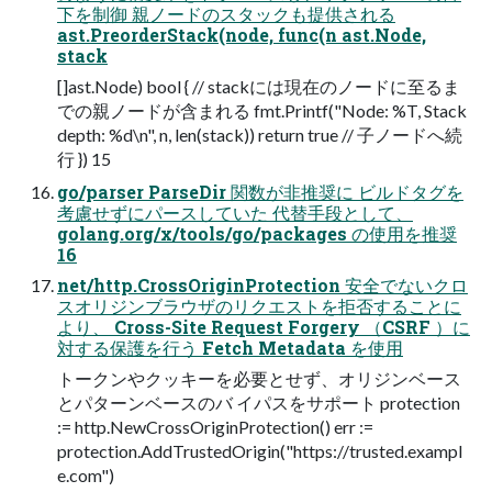
下を制御 親ノードのスタックも提供される
ast.PreorderStack(node, func(n ast.Node,
stack
[]ast.Node) bool { // stackには現在のノードに至るま
での親ノードが含まれる fmt.Printf("Node: %T, Stack
depth: %d\n", n, len(stack)) return true // 子ノードへ続
行 }) 15
go/parser ParseDir 関数が非推奨に ビルドタグを
考慮せずにパースしていた 代替手段として、
golang.org/x/tools/go/packages の使用を推奨
16
net/http.CrossOriginProtection 安全でないクロ
スオリジンブラウザのリクエストを拒否することに
より、 Cross-Site Request Forgery （CSRF ）に
対する保護を行う Fetch Metadata を使用
トークンやクッキーを必要とせず、オリジンベース
とパターンベースのバ イパスをサポート protection
:= http.NewCrossOriginProtection() err :=
protection.AddTrustedOrigin("https://trusted.exampl
e.com")