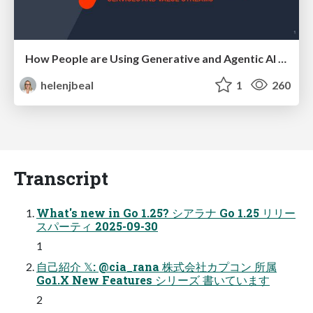
How People are Using Generative and Agentic AI to Supercharge Their Products, Projects, Services and Value Streams Today
helenjbeal
1
260
Transcript
What's new in Go 1.25? シアラナ Go 1.25 リリー
スパーティ 2025-09-30
1
自己紹介 𝕏: @cia_rana 株式会社カプコン 所属
Go1.X New Features シリーズ 書いています
2