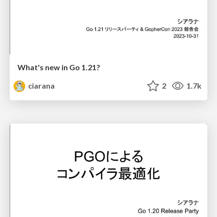
What's new in Go 1.21?
ciarana
2
1.7k