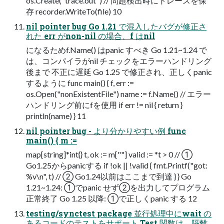
os.Create("trace.out") // 問題検出時にトレースを保
存 recorder.WriteTo(file) 10
nil pointer bug Go 1.21 で混入したバグが修正さ
れた err がnon-nil の場合、f はnil
になるためf.Name() はpanic すべき Go 1.21~1.24 で
は、コンパイラがnil チェックをエラーハンドリング
後まで 不正に遅延 Go 1.25 で修正され、正しくpanic
するように func main() { f, err :=
os.Open("nonExistentFile") name := f.Name() // エラー
ハンドリング前にfを使用 if err != nil { return }
println(name) } 11
nil pointer bug - より分かりやすい例 func
main() { m :=
map[string]*int{} t, ok := m[""] valid := *t > 0 // ①
Go1.25からpanicする if !ok || !valid { fmt.Printf("got:
%v\n", t) // ② Go1.24以前はここまで到達 } } Go
1.21~1.24: ①でpanic せず②を出力してプログラム
正常終了 Go 1.25 以降: ①で正しくpanic する 12
testing/synctest package 並行処理中にwait の
あるコードのテストをサポート Test 関数は、隔離