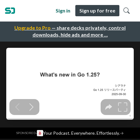
Sign in
Sign up for free
Upgrade to Pro
— share decks privately, control
downloads, hide ads and more …
·
Your Podcast. Everywhere. Effortlessly.
→
SPONSORED