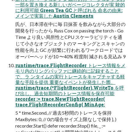
一部を置き換える新しいガベージコレクタが実 験的
に利用可能 Green Tea GC と呼ばれる 命名の由来:
メインで実装したAustin Clements
氏が、日本滞在中に毎 日抹茶 を飲みながら大部分の
開発を行ったから Russ Cox on passing the torch - Go
Time より良い局所性とCPU スケーラビリティを通
じて小さなオブジェクトのマ ーキングとスキャンの
性能を向上 GC が頻繁に行われるワークロードでは
オーバーヘッドが10 〜40% 程度削 減される見込み 9
runtime/trace.FlightRecorder トレース情報をメ
モリ内のリングバッファに継続的に記録すること
で、ラ ンタイムの実行トレースをキャプチャする軽
量な手段を提供 重要なイベントが発生した際、
runtime/trace.(*FlightRecorder).WriteTo を呼
び出し、過去短期間のトレース情報を保存可能
recorder := trace.NewFlightRecorder(
trace.FlightRecorderConfig{ MinAge:
5 * time.Second, // 過去5秒間のトレースを保持
MaxBytes: 0, // 0の場合サイズ上限なしで保持 }, )
recorder.Start() defer recorder.Stop() file, _ :=