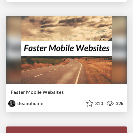
Faster Mobile Websites
deanohume
310
32k