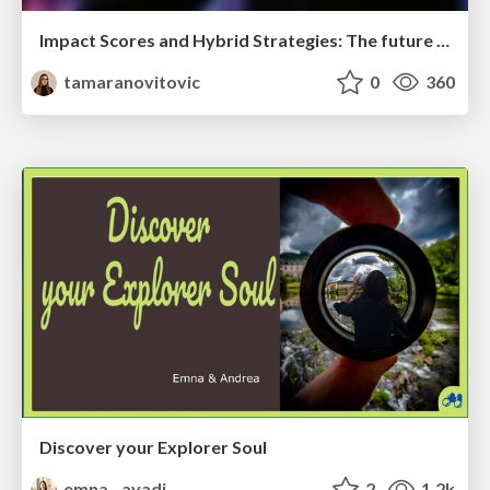
Impact Scores and Hybrid Strategies: The future of link building
tamaranovitovic
0
360
Discover your Explorer Soul
emna__ayadi
2
1.2k