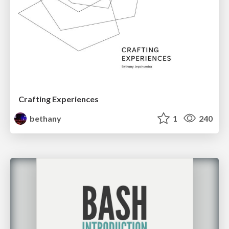
Crafting Experiences
bethany
1
240