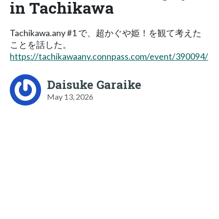
in Tachikawa
Tachikawa.any #1 で、超かぐや姫！を観て考えた
ことを話した。
https://tachikawaany.connpass.com/event/390094/
Daisuke Garaike
May 13, 2026