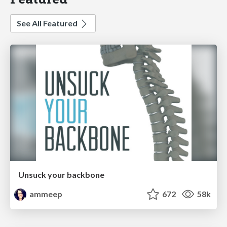
See All Featured
Unsuck your backbone
ammeep
672
58k