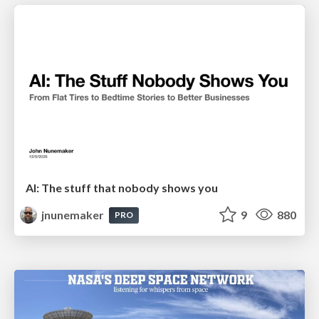
AI: The stuff that nobody shows you
jnunemaker
9
880
PRO