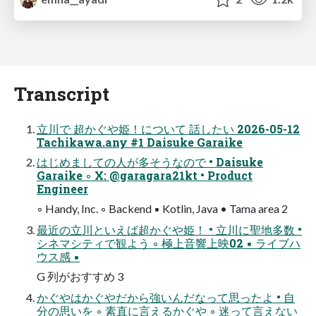
Transcript
立川で 超かぐや姫！について 話したい 2026-05-12
Tachikawa.any #1 Daisuke Garaike
はじめましての人が多そうなので • Daisuke
Garaike ◦ X: @garagara21kt • Product
Engineer
◦ Handy, Inc. ◦ Backend ▪ Kotlin, Java • Tama area 2
最近の立川といえば超かぐや姫！ • 立川に聖地多数 •
シネマシティで観よう ◦ 極上音響上映02 ▪ ライブハ
ウス感 ▪
G 列がおすすめ 3
かぐやはかぐやだから強いんだなって思ったよ • 自
分の思いを ◦ 素直に言えるかぐや ◦ 迷って言えない