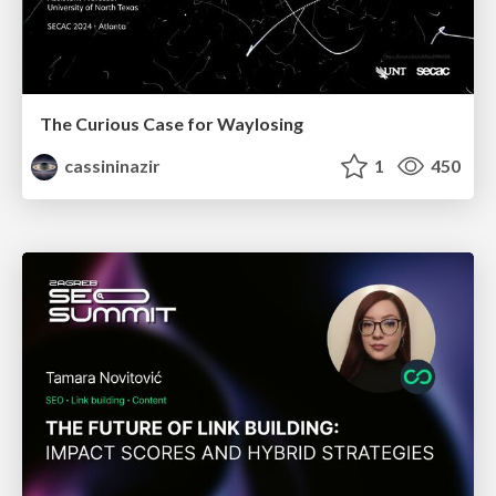
The Curious Case for Waylosing
cassininazir
1
450