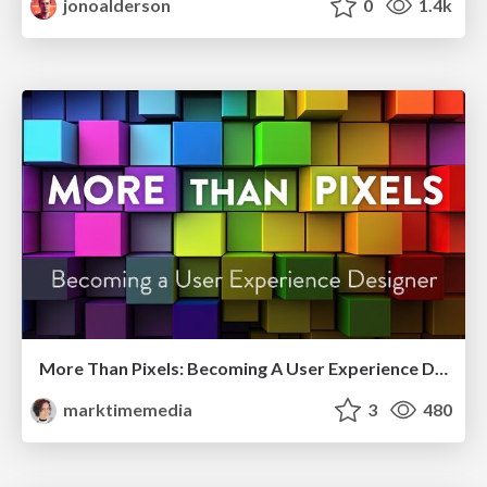
jonoalderson
0
1.4k
More Than Pixels: Becoming A User Experience Designer
marktimemedia
3
480