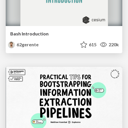
Bash Introduction
62gerente
615
220k