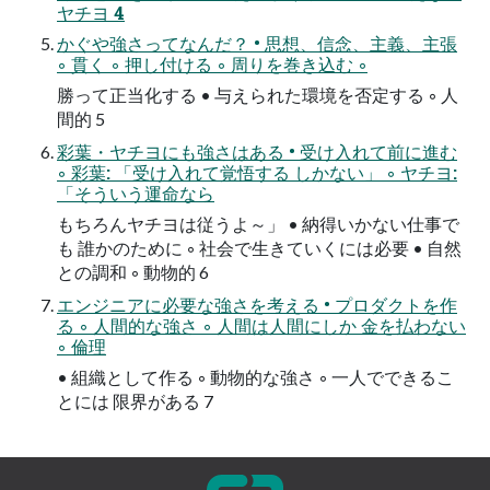
ヤチヨ 4
かぐや強さってなんだ？ • 思想、信念、主義、主張
◦ 貫く ◦ 押し付ける ◦ 周りを巻き込む ◦
勝って正当化する • 与えられた環境を否定する ◦ 人
間的 5
彩葉・ヤチヨにも強さはある • 受け入れて前に進む
◦ 彩葉: 「受け入れて覚悟する しかない」 ◦ ヤチヨ:
「そういう運命なら
もちろんヤチヨは従うよ～」 • 納得いかない仕事で
も 誰かのために ◦ 社会で生きていくには必要 • 自然
との調和 ◦ 動物的 6
エンジニアに必要な強さを考える • プロダクトを作
る ◦ 人間的な強さ ◦ 人間は人間にしか 金を払わない
◦ 倫理
• 組織として作る ◦ 動物的な強さ ◦ 一人でできるこ
とには 限界がある 7