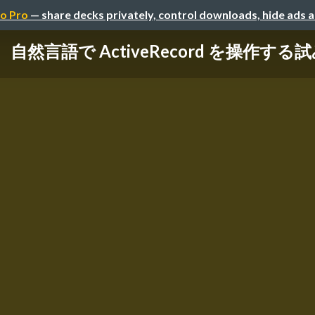
o Pro
— share decks privately, control downloads, hide ads 
自然言語で ActiveRecord を操作する