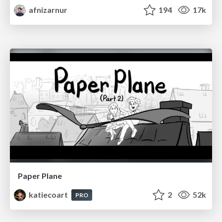
afnizarnur
194
17k
Paper Plane
katiecoart
2
52k
PRO