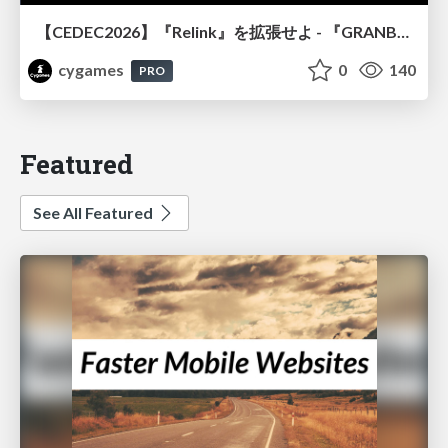
【CEDEC2026】『Relink』を拡張せよ - 『GRANBLUE FANTASY: Relink - Endless Ragnarok』の開発速度と品質を守るCI運用
cygames
0
140
PRO
Featured
See All Featured