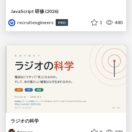
JavaScript 研修 (2026)
recruitengineers
1
440
PRO
ラジオの科学
frievea
0
270