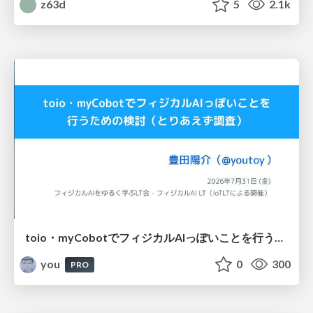
z63d
5
2.1k
toio・myCobotでフィジカルAIっぽいことを行うための検討（とりあえず調査） / フィジカルAI LT（IoTLTによる開催）
you
0
300
PRO