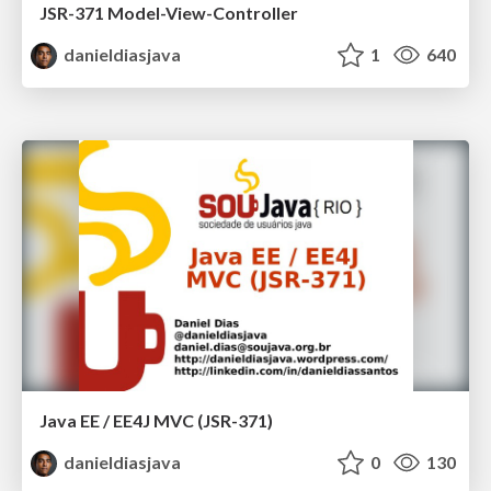
JSR-371 Model-View-Controller
danieldiasjava
1
640
Java EE / EE4J MVC (JSR-371)
danieldiasjava
0
130