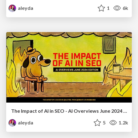
aleyda
1
6k
The Impact of AI in SEO - AI Overviews June 2024 Edition
aleyda
5
1.2k