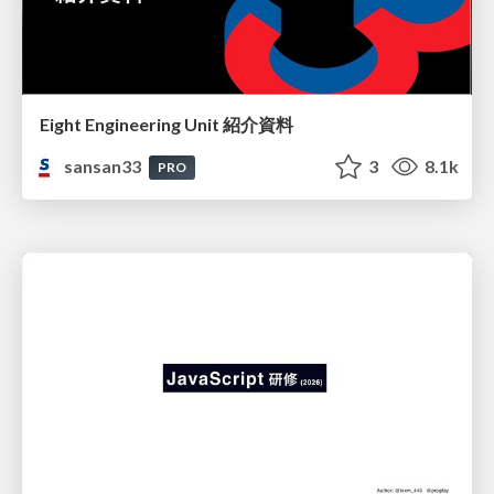
Eight Engineering Unit 紹介資料
sansan33
3
8.1k
PRO