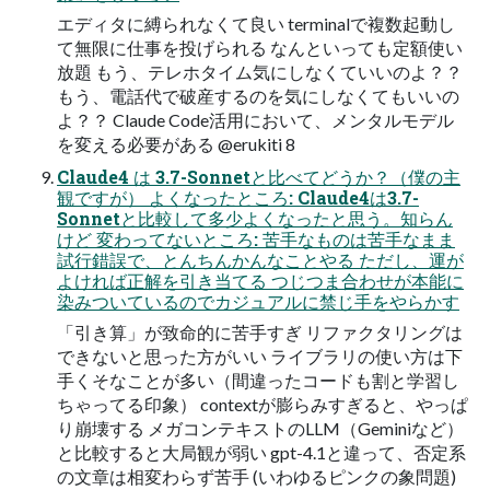
エディタに縛られなくて良い terminalで複数起動し
て無限に仕事を投げられる なんといっても定額使い
放題 もう、テレホタイム気にしなくていいのよ？？
もう、電話代で破産するのを気にしなくてもいいの
よ？？ Claude Code活用において、メンタルモデル
を変える必要がある @erukiti 8
Claude4 は 3.7-Sonnetと比べてどうか？（僕の主
観ですが） よくなったところ: Claude4は3.7-
Sonnetと比較して多少よくなったと思う。知らん
けど 変わってないところ: 苦手なものは苦手なまま
試行錯誤で、とんちんかんなことやる ただし、運が
よければ正解を引き当てる つじつま合わせが本能に
染みついているのでカジュアルに禁じ手をやらかす
「引き算」が致命的に苦手すぎ リファクタリングは
できないと思った方がいい ライブラリの使い方は下
手くそなことが多い（間違ったコードも割と学習し
ちゃってる印象） contextが膨らみすぎると、やっぱ
り崩壊する メガコンテキストのLLM（Geminiなど）
と比較すると大局観が弱い gpt-4.1と違って、否定系
の文章は相変わらず苦手 (いわゆるピンクの象問題)