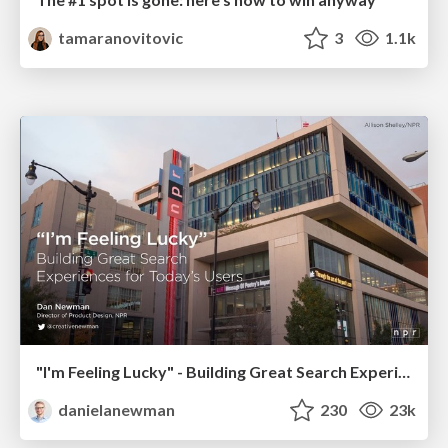
tamaranovitovic
3
1.1k
"I'm Feeling Lucky" - Building Great Search Experiences for Today's Users (#IAC19)
danielanewman
230
23k