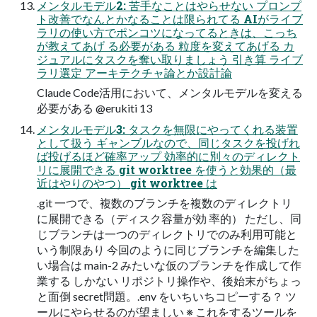
メンタルモデル2: 苦手なことはやらせない プロンプ
ト改善でなんとかなることは限られてる AIがライブ
ラリの使い方でポンコツになってるときは、こっち
が教えてあげ る必要がある 粒度を変えてあげる カ
ジュアルにタスクを奪い取りましょう 引き算 ライブ
ラリ選定 アーキテクチャ論とか設計論
Claude Code活用において、メンタルモデルを変える
必要がある @erukiti 13
メンタルモデル3: タスクを無限にやってくれる装置
として扱う ギャンブルなので、同じタスクを投げれ
ば投げるほど確率アップ 効率的に別々のディレクト
リに展開できる git worktree を使うと効果的（最
近はやりのやつ） git worktree は
.git 一つで、複数のブランチを複数のディレクトリ
に展開できる（ディスク容量が効 率的） ただし、同
じブランチは一つのディレクトリでのみ利用可能と
いう制限あり 今回のように同じブランチを編集した
い場合は main-2 みたいな仮のブランチを作成して作
業する しかない リポジトリ操作や、後始末がちょっ
と面倒 secret問題。.env をいちいちコピーする？ ツ
ールにやらせるのが望ましい ※ これをするツールを