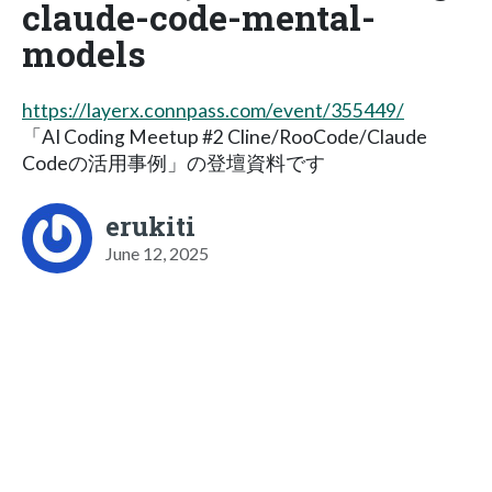
claude-code-mental-
models
https://layerx.connpass.com/event/355449/
「AI Coding Meetup #2 Cline/RooCode/Claude
Codeの活用事例」の登壇資料です
erukiti
June 12, 2025