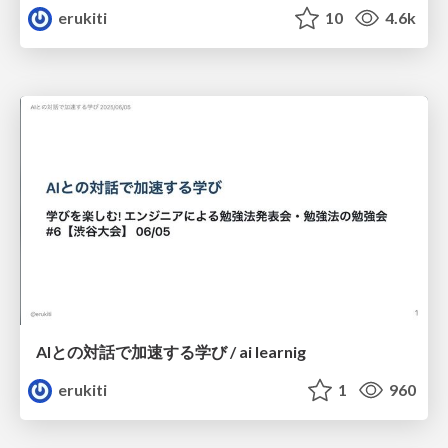
erukiti
10
4.6k
AIとの対話で加速する学び / ai learnig
erukiti
1
960