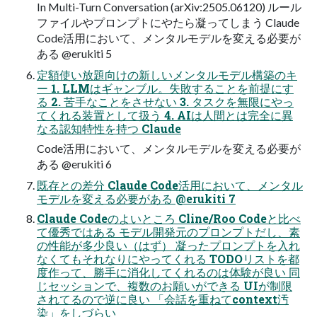
In Multi-Turn Conversation (arXiv:2505.06120) ルール
ファイルやプロンプトにやたら凝ってしまう Claude
Code活用において、メンタルモデルを変える必要が
ある @erukiti 5
定額使い放題向けの新しいメンタルモデル構築のキ
ー 1. LLMはギャンブル。失敗することを前提にす
る 2. 苦手なことをさせない 3. タスクを無限にやっ
てくれる装置として扱う 4. AIは人間とは完全に異
なる認知特性を持つ Claude
Code活用において、メンタルモデルを変える必要が
ある @erukiti 6
既存との差分 Claude Code活用において、メンタル
モデルを変える必要がある @erukiti 7
Claude Codeのよいところ Cline/Roo Codeと比べ
て優秀ではある モデル開発元のプロンプトだし、素
の性能が多少良い（はず） 凝ったプロンプトを入れ
なくてもそれなりにやってくれる TODOリストを都
度作って、勝手に消化してくれるのは体験が良い 同
じセッションで、複数のお願いができる UIが制限
されてるので逆に良い 「会話を重ねてcontext汚
染」をしづらい