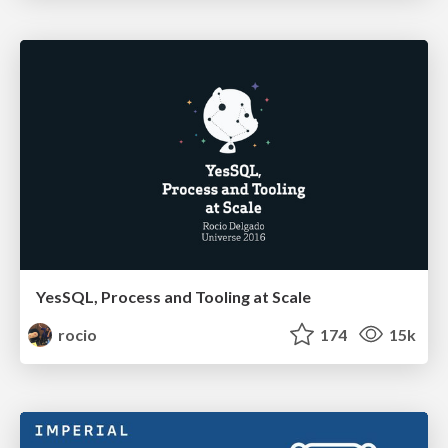
YesSQL, Process and Tooling at Scale
rocio
174
15k