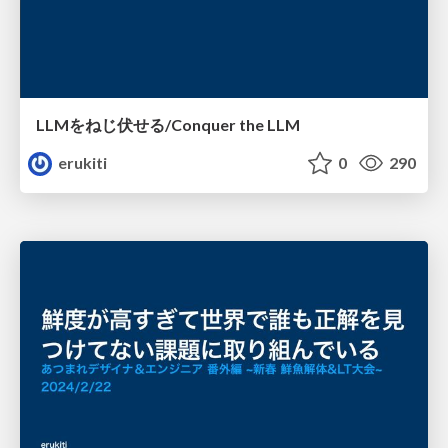
LLMをねじ伏せる/Conquer the LLM
erukiti
0
290