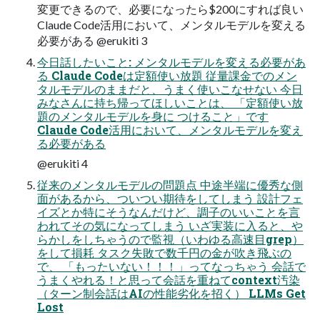
変更できるので、必要になったら$200にすれば良い
Claude Code活用において、メンタルモデルを変える
必要がある @erukiti 3
今日話したいこと: メンタルモデルを変える必要があ
る Claude Codeは定額使い放題 従量課金でのメン
タルモデルのままだと、うまく使いこなせない 今日
みなさんに持ち帰ってほしいことは、 「定額使い放
題のメンタルモデルを身に つけること」です
Claude Code活用において、メンタルモデルを変え
る必要がある
@erukiti 4
従来のメンタルモデルの問題点 中途半端に優秀な側
面があるから、ついつい期待をしてしまう 設計フェ
イズとか特にそうなんだけど、調子のいいことを言
われてその気になってしまう いざ実装に入ると、や
らかしをしちゃうので監視（いわゆる高速目grep）
をして損耗 タスク失敗で数千円の金が吹き飛ぶの
で、 「もったいない！！！」ってなっちゃう 会話で
うまくやれる！と思って会話を重ねてcontext汚染
（ターン制会話はAIの性能劣化を招く） LLMs Get
Lost