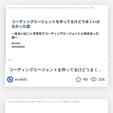
コーディングエージェントを作ってるけどうまくいかなかった話 ～あるいは二ヶ月本気でコーディングエージェントと向き合った話～ / Two Month Agent Struggle
erukiti
40
21k