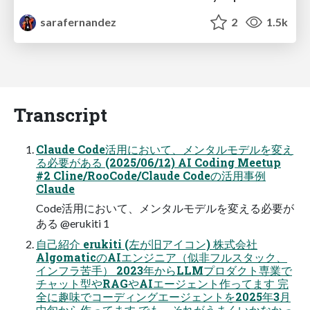
sarafernandez
2
1.5k
Transcript
Claude Code活用において、メンタルモデルを変え
る必要がある (2025/06/12) AI Coding Meetup
#2 Cline/RooCode/Claude Codeの活用事例
Claude
Code活用において、メンタルモデルを変える必要が
ある @erukiti 1
自己紹介 erukiti (左が旧アイコン) 株式会社
AlgomaticのAIエンジニア（似非フルスタック、
インフラ苦手） 2023年からLLMプロダクト専業で
チャット型やRAGやAIエージェント作ってます 完
全に趣味でコーディングエージェントを2025年3月
中旬から作ってます でも、それがうまくいかなかっ