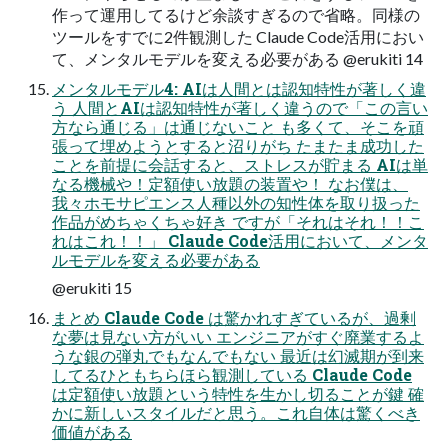
作って運用してるけど余談すぎるので省略。同様の
ツールをすでに2件観測した Claude Code活用におい
て、メンタルモデルを変える必要がある @erukiti 14
メンタルモデル4: AIは人間とは認知特性が著しく違
う 人間とAIは認知特性が著しく違うので「この言い
方なら通じる」は通じないこと も多くて、そこを頑
張って埋めようとすると沼りがち たまたま成功した
ことを前提に会話すると、ストレスが貯まる AIは単
なる機械や！定額使い放題の装置や！ なお僕は、
我々ホモサピエンス人種以外の知性体を取り扱った
作品がめちゃくちゃ好き ですが「それはそれ！！こ
れはこれ！！」 Claude Code活用において、メンタ
ルモデルを変える必要がある
@erukiti 15
まとめ Claude Code は驚かれすぎているが、過剰
な夢は見ない方がいい エンジニアがすぐ廃業するよ
うな銀の弾丸でもなんでもない 最近は幻滅期が到来
してるひともちらほら観測している Claude Code
は定額使い放題という特性を生かし切ることが鍵 確
かに新しいスタイルだと思う。これ自体は驚くべき
価値がある