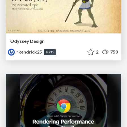
Odyssey Design
rkendrick25
2
750
PRO