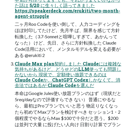
た話は 5/20 に生々しく語ってきました
https://speakerdeck.com/erukiti/two-month-
agent-struggle
二ヶ月Roo Codeを使い倒して、人力コーディングを
ほぼ封印してたけど、先月半 ば、限界を感じて方針
転換した（3.7-Sonnetと喧嘩しすぎて、あかんって
なった） けど、先日、さらに方針転換した Claude
Code活用において、メンタルモデルを変える必要が
ある @erukiti 2
Claude Max plan契約しました Claudeには複雑な
気持ちがあるけど、どうせどのLLM使っても問題し
かないから 現状で、定額使い放題できるのは
Claude Codeか、ChatGPT Codexしかなくて、消
去法ではあるが Claude Codeを選んだ
本命はGoogle Jules使い放題プランのはず（現状だと
5req/dayなので評価すらでき ない） 普通にやるな
ら、最初はProプランでいいと思う 物足りなくなっ
たら初めてMaxプランを検討すべき セッション1・2
個程度でやるならMax $100で十分だと思う。$200
は並列で大量 に投げたい人向け 日割り計算でプラン