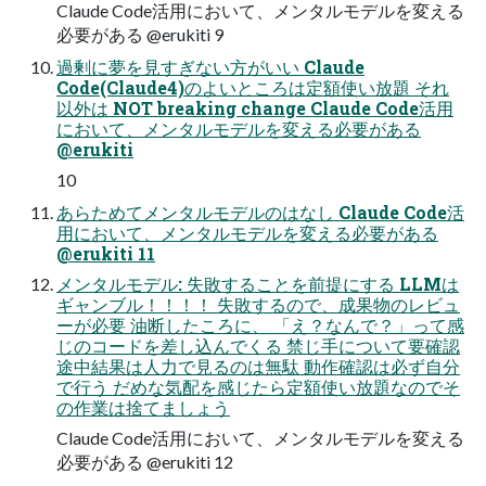
Claude Code活用において、メンタルモデルを変える
必要がある @erukiti 9
過剰に夢を見すぎない方がいい Claude
Code(Claude4)のよいところは定額使い放題 それ
以外は NOT breaking change Claude Code活用
において、メンタルモデルを変える必要がある
@erukiti
10
あらためてメンタルモデルのはなし Claude Code活
用において、メンタルモデルを変える必要がある
@erukiti 11
メンタルモデル: 失敗することを前提にする LLMは
ギャンブル！！！！ 失敗するので、成果物のレビュ
ーが必要 油断したころに、 「え？なんで？」って感
じのコードを差し込んでくる 禁じ手について要確認
途中結果は人力で見るのは無駄 動作確認は必ず自分
で行う だめな気配を感じたら定額使い放題なのでそ
の作業は捨てましょう
Claude Code活用において、メンタルモデルを変える
必要がある @erukiti 12