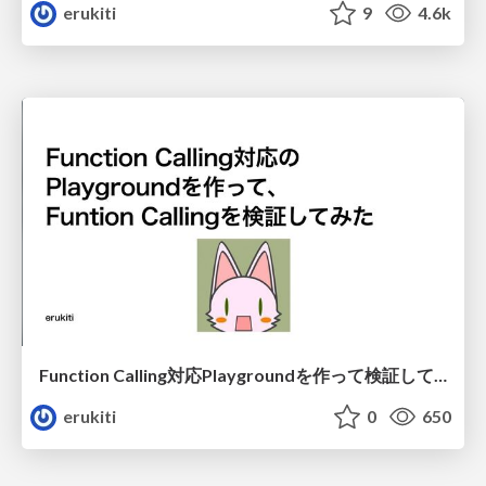
erukiti
9
4.6k
Function Calling対応Playgroundを作って検証してみた/LLMMeetup#3
erukiti
0
650