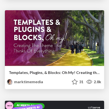
Templates, Plugins, & Blocks: Oh My! Creating the theme that thinks of everything
marktimemedia
31
2.8k