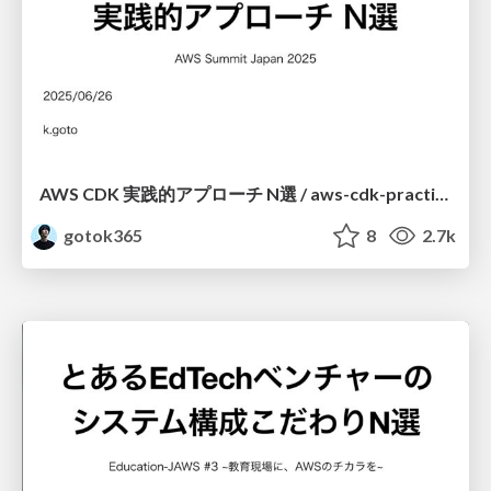
AWS CDK 実践的アプローチ N選 / aws-cdk-practical-approaches
gotok365
8
2.7k