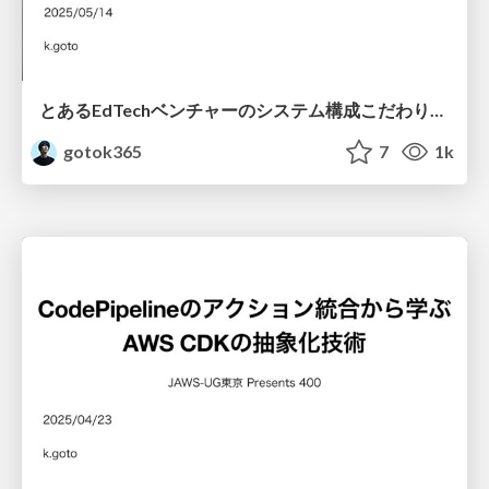
とあるEdTechベンチャーのシステム構成こだわりN選 / edtech-system
gotok365
7
1k