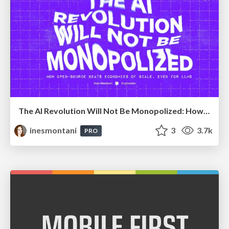
The AI Revolution Will Not Be Monopolized: How open-source beats economies of scale, even for LLMs
inesmontani
3
3.7k
PRO