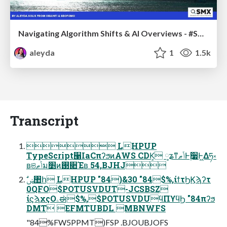
Navigating Algorithm Shifts & AI Overviews - #SMXNext
aleyda
1
1.5k
Transcript
 LHPUP
TypeScript੡IaCπʔϧͷAWS CDK͕ ༷ʑͳݴޠͰ࣮૷Ͱ͖Δཧ༝
ʙଞݴޠม׵ͷ࢓૊Έʙ 54,BJHJ
0QFO$POTUSVDUT-JCSBSZ
ίϛϡχςΟۦಈ$%,$POTUSVDUϥΠϒϥϦ "84πʔϧ
DMT EFMTUBDL MBNWFS
"84%FW5PPMT)FSP .BJOUBJOFS