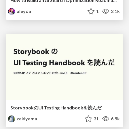
How to Build an AI Search Optimization Roadmap - Criteria and Steps to Take #SEOIRL
aleyda
1
2.1k
StorybookのUI Testing Handbookを読んだ
zakiyama
31
6.9k