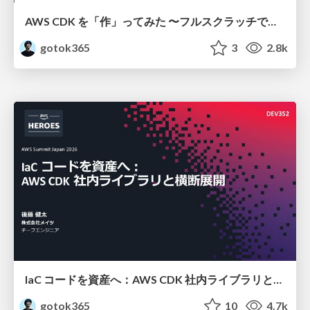
AWS CDK を「作」ってみた 〜フルスクラッチで見えた CDK の裏側〜 / aws-cdk-from-scratch
gotok365
3
2.8k
IaC コードを資産へ：AWS CDK 社内ライブラリと横断展開 / aws-summit-japan-2026
gotok365
10
4.7k