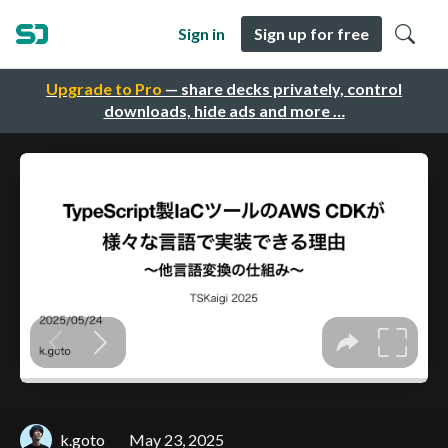
Sign in
Sign up for free
Upgrade to Pro
— share decks privately, control
downloads, hide ads and more …
k.goto
May 23, 2025