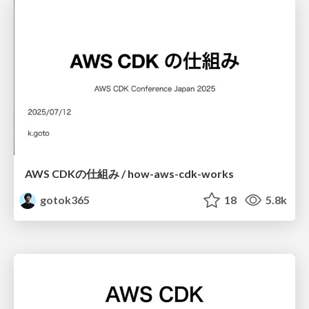
AWS CDKの仕組み / how-aws-cdk-works
gotok365
18
5.8k