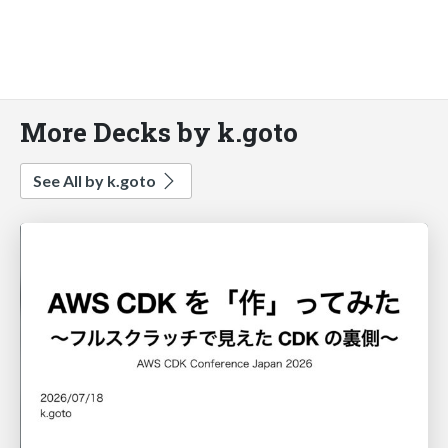
More Decks by k.goto
See All by k.goto