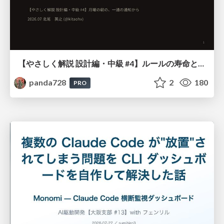
【やさしく解説 設計編・中級 #4】ルールの寿命と、システムの年輪
panda728
2
180
PRO