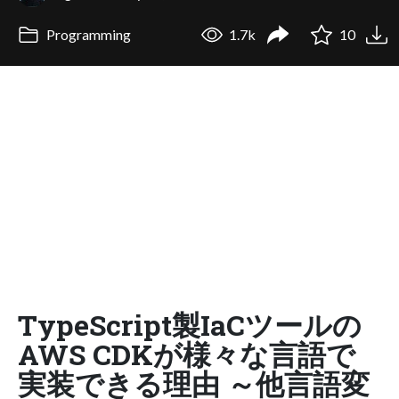
Programming
1.7k
10
TypeScript製IaCツールの
AWS CDKが様々な言語で
実装できる理由 ～他言語変