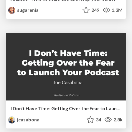
sugarenia
249
1.3M
I Don’t Have Time: Getting Over the Fear to Launch Your Podcast
jcasabona
34
2.8k