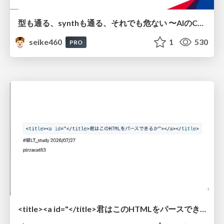
型も通る、synthも通る、それでも危ない 〜AIのCDKの権限とコストを機械で検証する〜 / It Passes Type Checks, It Passes Synth Checks, but It’s Still Risky — Automatically Verifying Permissions and Costs in AI’s CDK —
seike460
1
530
PRO
<title><a id="</title>君はこのHTMLをパースできるか"></a></title> #雑LT_study