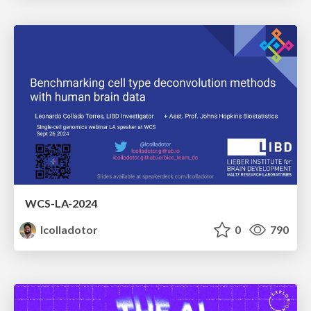
WCS-LA-2024
lcolladotor
0
790