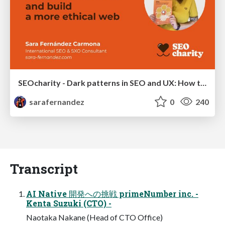
SEOcharity - Dark patterns in SEO and UX: How to avoid them and build a more ethical web
sarafernandez
0
240
Transcript
AI Native 開発への挑戦 primeNumber inc. -
Kenta Suzuki (CTO) -
Naotaka Nakane (Head of CTO Office)