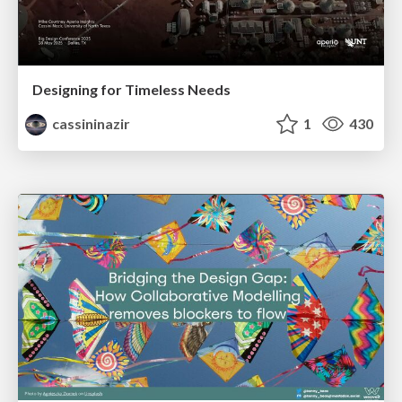
Designing for Timeless Needs
cassininazir
1
430