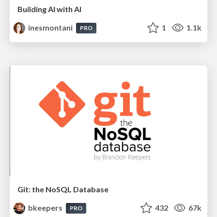
Building AI with AI
inesmontani
1
1.1k
PRO
Git: the NoSQL Database
bkeepers
432
67k
PRO