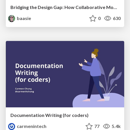
Bridging the Design Gap: How Collaborative Modelling removes blockers to flow between stakeholders and teams @FastFlow conf
baasie
0
630
Documentation Writing (for coders)
carmenintech
77
5.4k