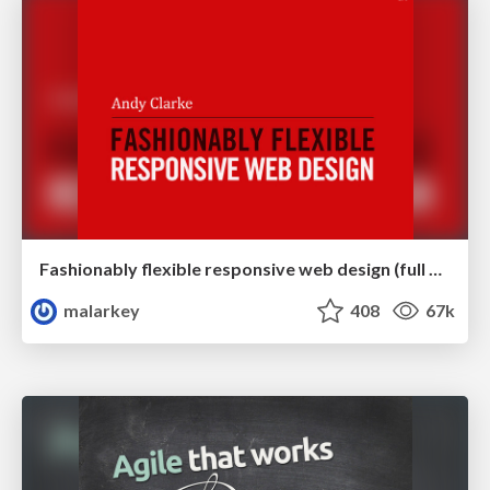
Fashionably flexible responsive web design (full day workshop)
malarkey
408
67k