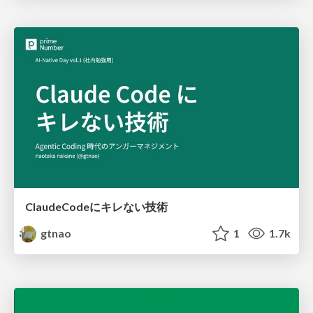
ClaudeCodeにキレない技術
gtnao
1
1.7k