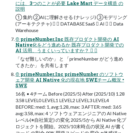
には、3つのことが必要 Lake Mart データ構造 の
説明
① 集約 ②AIに理解させる (ナレッジ) ③モデリング
(アーキテクチャ)   DATABASE SaaS  AI   Data
Warehouse
© primeNumber.Inc 既存プロダクト開発の AI
Native化をどう進めるか 既存プロダクト開発での
AI 活用、うまくいっていますか？  
「なぜ難しいのか」 と 「primeNumber がどう進め
てきたか」 を共有します
© primeNumber.Inc primeNumber のソフトウ
ェア開発 AI Native 化の現在地 SWEチーム概況 •
SWE
16名 • 4チーム Before (2025/5) After (2025/10) 1.28
3.58 LEVEL0 LEVEL1 LEVEL2 LEVEL3 LEVEL4
BEFORE: med: 1, avg:1.28, max: 3 AFTER: med: 3.65
avg:3.58, max: 4 ソフトウェアエンジニアの AI Native
レベル(※自社策定) の変化 2025/5から AI Native 化プ
ロジェクトを開始。2025/10末時点の状況 AI が書く
コード の割合 90% 開発スピードの 変化 ※体感値 x