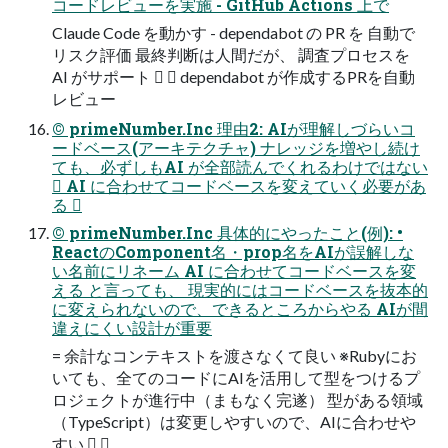
コードレビューを実施 - GitHub Actions 上で
Claude Code を動かす - dependabot の PR を 自動で
リスク評価 最終判断は人間だが、 調査プロセスを
AI がサポート   dependabot が作成するPRを自動
レビュー
© primeNumber.Inc 理由2: AIが理解しづらいコ
ードベース(アーキテクチャ) ナレッジを増やし続け
ても、必ずしもAI が全部読んでくれるわけではない
 AI に合わせてコードベースを変えていく必要があ
る 
© primeNumber.Inc 具体的にやったこと(例): •
ReactのComponent名・prop名をAIが誤解しな
い名前にリネーム AI に合わせてコードベースを変
える と言っても、 現実的にはコードベースを抜本的
に変えられないので、できるところからやる AIが間
違えにくい設計が重要
= 余計なコンテキストを渡さなくて良い ※Rubyにお
いても、全てのコードにAIを活用して型をつけるプ
ロジェクトが進行中（まもなく完遂） 型がある領域
（TypeScript）は変更しやすいので、AIに合わせや
すい  