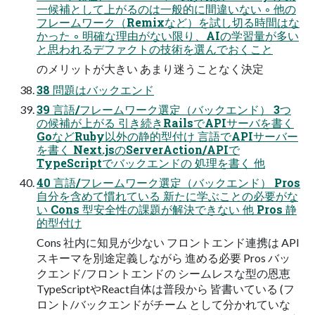
一候補として上がるのは一般的に間違いない ◦ 他の
フレームワーク（Remixなど）を試し切る時間はな
かった ◦ 明確な理由がない限り、AIの学習量が多い
と思われるデファクトの技術を選んでおくこと
のメリットが大きい あまり迷うことなく決定
38 問題はバックエンド
39 言語/フレームワーク選定（バックエンド） 3つ
の候補が上がる 引き続きRailsでAPIサーバを書く
GoなどRuby以外の静的型付け 言語でAPIサーバー
を書く Next.jsのServerAction/APIで
TypeScriptでバックエンドの 処理を書く 他
40 言語/フレームワーク選定（バックエンド） Pros
自分を含めて慣れている 新たに学ぶことの必要がな
い Cons 型安全性の課題が解決できない 他 Pros 静
的型付け
Cons 社内に知見が少ない フロントエンド連携は API
スキーマを別途定義しながら 進める必要 Pros バッ
クエンド/フロントエンドの シームレスな型の恩恵
TypeScriptやReact自体は普段から 皆書いている (フ
ロント/バックエンドがチーム として分かれていな