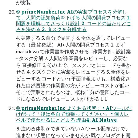
が実装
© primeNumber.Inc AIの実装プロセスを分解し
て、人間の認知負荷を下げる 人間の開発プロセス 1.
問題を理解してざっくり設計 2. コードの当たりどこ
ろを決める 3. タスクを分解する
4. 実装する 5. 自分で見直す 6. 全体を通してレビュー
する（最 終確認） AI+人間の開発プロセス 1. まず
markdown で作業書を作成させる - 作業方針 - 設計案
- タスク分解 2. 人間が作業書をレビューし、必要な
ら 直接修正 3. その上で、タスクごとにコードを書か
せる 4. タスクごとに実装をレビューする 5. 全体をレ
ビューする コードという平面情報よりも、構造化さ
れた自然言語の作業書の方がレビューコストが低い
そこで実装されたものは、概ね自分の意図したコー
ドになるのでレビューコストが下がる  
© primeNumber.Inc よくある状態： • AIツールだ
け配って「後は各自で頑張ってください」 • 個人レ
ベルで使われるにとどまる 理由4: AI Native
を進める体制ができていない AIツール配布だけで、
進まない状態になっていませんか 既存プロダクト開