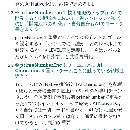
発の AI Native 化は、組織で進める  
© primeNumber.Inc 1. 技術組織のトップが AI で
開発する • 技術戦略において一番レバレッジが効く
のは「開発組織のAI化」 • 自分自身もAIでコードを
書きまくる
primeNumberで重要だった4つのポイント 2. ゴール
を設定する • 「いつまでに、誰が、どのレベルまで
到達 するか」 • LEVEL表を定義し、「今はレベル2
だがレベ ル4を目指す」と共通言語化
© primeNumber.Inc 3. チームごとに AI
Champion を置く • チームごとに触っている領域は
違う •
各チームに AI Native 推進役（AI Champion）を配置
• 彼らと一緒に全体を底上げ ◦ SlackのAI専用チャン
ネルや、全体定例で事例共有 primeNumberで重要だ
った4つのポイント 4. ショック療法：AI Native Day
• 「自分では一切コードを書かず、AI だけ に書かせ
る日」 • ハッカソン的ではなく、通常の業務をAI だ
けでやるという制約が重要