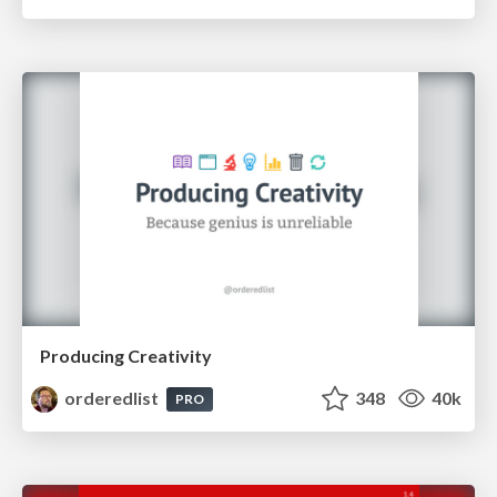
Producing Creativity
orderedlist
348
40k
PRO