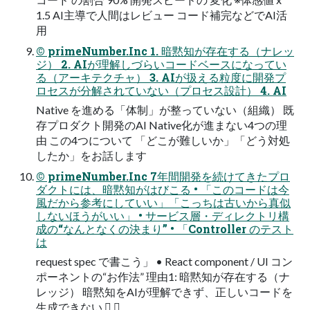
1.5 AI主導で人間はレビュー コード補完などでAI活
用
© primeNumber.Inc 1. 暗黙知が存在する（ナレッ
ジ） 2. AIが理解しづらいコードベースになってい
る（アーキテクチャ） 3. AIが扱える粒度に開発プ
ロセスが分解されていない（プロセス設計） 4. AI
Native を進める「体制」が整っていない（組織） 既
存プロダクト開発のAI Native化が進まない4つの理
由 この4つについて 「どこが難しいか」「どう対処
したか」をお話します
© primeNumber.Inc 7年間開発を続けてきたプロ
ダクトには、暗黙知がはびこる • 「このコードは今
風だから参考にしていい」「こっちは古いから真似
しないほうがいい」 • サービス層・ディレクトリ構
成の“なんとなくの決まり” • 「Controller のテスト
は
request spec で書こう」 • React component / UI コン
ポーネントの“お作法” 理由1: 暗黙知が存在する（ナ
レッジ） 暗黙知をAIが理解できず、正しいコードを
生成できない  