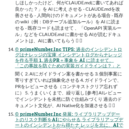
しほしかったけど、何がCLAUDE.mdに書いてあれば
良かった？」を AI に考え させる - CLAUDE.mdを改
善させる - 人間向けのドキュメントがある場合 - 既存
の wiki（例：DBテーブル追加ルール）を AI に読ま
せる - 既存コードも読ませて 、「OpenAPI 実装ルー
ル」などを CLAUDE.md に書かせる AIが読むドキュ
メントは、AIに書いてもらう  
© primeNumber.Inc TIPS: 過去のインシデントロ
グはナレッジの宝庫 インシデントログからナレッジ
を作る手順 1. 過去PR＋事象を AI に読ませて、
「この事故を防ぐための実装ガイドラインは？」と
聞く 2. AIにガイドライン案を書かせる 3. 個別事案に
寄りすぎていれば抽象化させる 4. ガイドラインで、
PRをレビューさせる（コンテキストクリア忘れず
に） 5. うまくいくまで、繰り返し [参考] AIレビュー
でインシデントを未然に防ぐ仕組みづくり 過去のド
キュメント文化が、AI Native化を加速させる  
© primeNumber.Inc 発展: ライブラリアップデー
トのリスク判断をAIにやらせる ライブラリアップデ
ートのインシデントから得たナ レッジを元に、AIで