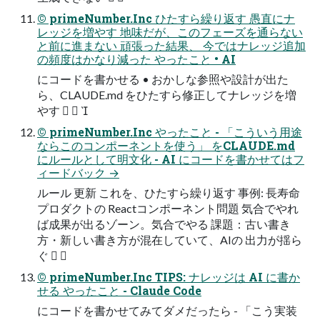
© primeNumber.Inc ひたすら繰り返す 愚直にナ
レッジを増やす 地味だが、このフェーズを通らない
と前に進まない 頑張った結果、 今ではナレッジ追加
の頻度はかなり減った やったこと • AI
にコードを書かせる • おかしな参照や設計が出た
ら、CLAUDE.md をひたすら修正してナレッジを増
やす   
© primeNumber.Inc やったこと - 「こういう用途
ならこのコンポーネントを使う」 をCLAUDE.md
にルールとして明文化 - AI にコードを書かせてはフ
ィードバック →
ルール 更新 これを、ひたすら繰り返す 事例: 長寿命
プロダクトの Reactコンポーネント問題 気合でやれ
ば成果が出るゾーン。気合でやる 課題：古い書き
方・新しい書き方が混在していて、AIの 出力が揺ら
ぐ  
© primeNumber.Inc TIPS: ナレッジは AI に書か
せる やったこと - Claude Code
にコードを書かせてみてダメだったら - 「こう実装