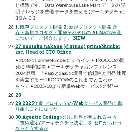
じ構造です。 Data Warehouse Lake Mart データの 説
明 ナレッジを整備 データを整える (アーキテクチャ)
  AI  
1. 既存プロダクト開発 2. 新規プロダクト開発 既
存・新規プロダクト開発それぞれの AI Native 化
について、ご紹介します。 NEW
27 naotaka nakane (@gtnao) primeNumber
inc. Head of CTO Office
• 2018/11 primeNumberにジョイン • TROCCOの開
発に7年間従事 • アーキテクチャカンファレンス
2024登壇 ◦ 「PaaSとSaaSの境目で信頼性と開発 速度
を両立する 〜TROCCO®のこれま でとこれか
ら〜」 • 2025/08より新規Webサービスの開発中
28
29 2025年夏 ゼロイチでのWebサービス開発に 取
り組むことになった
30 Agentic Codingの波に世界が包まれる中 今
「技術選定/アーキテクチャ決定」を ゼロから行う
ならどうするか