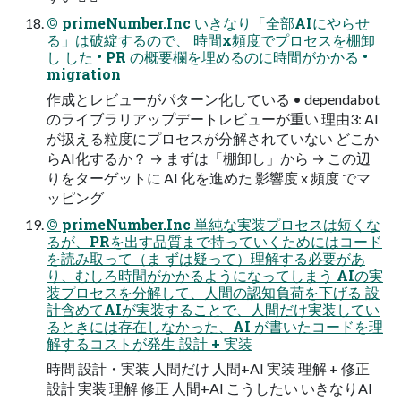
© primeNumber.Inc いきなり「全部AIにやらせ
る」は破綻するので、 時間x頻度でプロセスを棚卸
し した • PR の概要欄を埋めるのに時間がかかる •
migration
作成とレビューがパターン化している • dependabot
のライブラリアップデートレビューが重い 理由3: AI
が扱える粒度にプロセスが分解されていない どこか
らAI化するか？ → まずは「棚卸し」から → この辺
りをターゲットに AI 化を進めた 影響度 x 頻度 でマ
ッピング
© primeNumber.Inc 単純な実装プロセスは短くな
るが、PRを出す品質まで持っていくためにはコード
を読み取って（ま ずは疑って）理解する必要があ
り、むしろ時間がかかるようになってしまう AIの実
装プロセスを分解して、人間の認知負荷を下げる 設
計含めてAIが実装することで、人間だけ実装してい
るときには存在しなかった、AI が書いたコードを理
解するコストが発生 設計 + 実装
時間 設計・実装 人間だけ 人間+AI 実装 理解 + 修正
設計 実装 理解 修正 人間+AI こうしたい いきなりAI