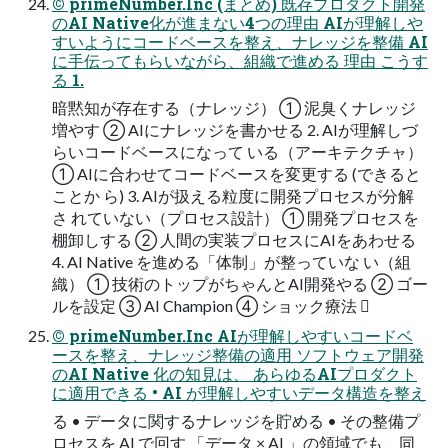
© primeNumber.Inc (まとめ) 既存プロダクト開発
のAI Native化が進まない4つの理由 AIが理解しや
すいようにコードベースを整え、ナレッジを整備 AI
に手伝ってもらいながら、組織で進める 理由 こうす
る 1.
暗黙知が存在する（ナレッジ） ① 泥臭くナレッジ
増やす ② AIにナレッジを書かせる 2. AIが理解しづ
らいコードベースになって いる（アーキテクチャ）
① AIに合わせてコードベースを変更する (できると
ことか ら) 3. AIが扱える粒度に開発プロセスが分解
さ れていない（プロセス設計） ① 開発プロセスを
棚卸しする ② 人間の実装プロセスにAIをあわせる
4. AI Native を進める「体制」が整っていな い（組
織） ① 技術のトップがちゃんとAI開発やる ② ゴー
ルを設定 ③ AI Champion ④ ショック療法 
© primeNumber.Inc AIが理解しやすいコードベ
ースを整え、ナレッジ整備の適用 ソフトウェア開発
のAI Native 化の知見は、 あらゆるAIプロダクト
に適用できる • AI が理解しやすいデータ構造を整え
る • データに関するナレッジを貯める • その整備プ
ロセスを AI で回す 「データ × AI 」の領域でも、同