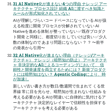
31 AI Native化が進まない4つの理由 ナレッジ アー
キテクチャ プロセス設計 組織 AIに渡すべき知識と
ルールが形式知化され ていない
AIが理解しづらいコー ドベースになっている AIが扱
える粒度に開発 プロセスが分解されて いない AI
Nativeを進める体制 が整っていない ✅既存プロダク
ト開発 と同様に、都度切り出 していけば良い ✅少人
数の体制なので あまり問題にならない ？ ？ 〜前半
の発表から引用〜
32 AI Native化が進まない理由（ナレッジ/アーキ
テクチャ） ナレッジ（暗黙知の防止） アーキテクチ
ャ 非決定的なAIによるコーディングにおいて、 信
頼性と開発速度を両立するためには？ 新規プロダク
トには暗黙知はない？ Agentic Codingにより、時
が加速し
新しい/古い書き方が数日/数週間で生まれて くる世
界線 常に目を光らせ、暗黙知が生まれない仕組み を
考える必要がある AIが間違いに自律的に気付けるア
ーキテクチャ 決定的なレイヤーで信頼性を担保する
アーキテ クチャを考える必要がある