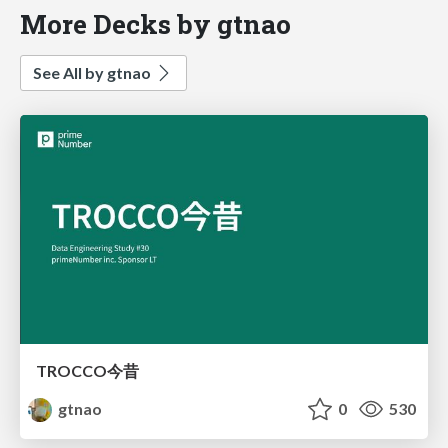
More Decks by gtnao
See All by gtnao
TROCCO今昔
gtnao
0
530