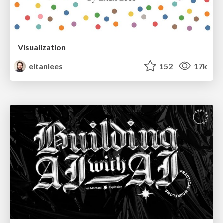
Visualization
eitanlees
152
17k