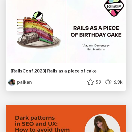
[RailsConf 2023] Rails as a piece of cake
palkan
59
6.9k