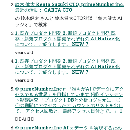
鈴木 健太 Kenta Suzuki CTO, primeNumber inc.
最近の活動： CARTA CTO
の 鈴木健太 さんと 鈴木健太CTO対談 「鈴木健太 AI
ラジオ」で検索
1. 既存プロダクト開発 2. 新規プロダクト開発 既
存・新規プロダクト開発それぞれの AI Native 化
について、ご紹介します。 NEW 7
years old
1. 既存プロダクト開発 2. 新規プロダクト開発 既
存・新規プロダクト開発それぞれの AI Native 化
について、ご紹介します。 NEW 7
years old
© primeNumber.Inc  『誰もがAIでデータにアク
セスできる世界』を目指しています (例) インシデン
ト影響調査 「プロダクトDBと分析ログを元に、〇
〇の期間にアクセスしたア カウントのリストを出し
て。 アクセス回数と、最終アクセス日付きで。」 
 AI  
© primeNumber.Inc AI x データ を実現するため