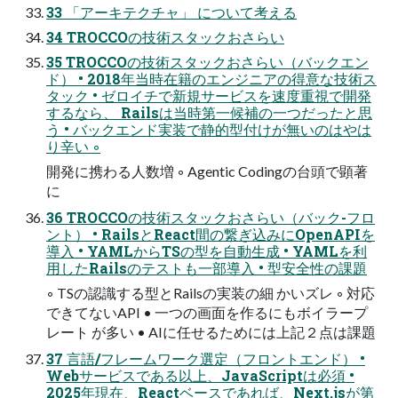
33 「アーキテクチャ」 について考える
34 TROCCOの技術スタックおさらい
35 TROCCOの技術スタックおさらい（バックエン
ド） • 2018年当時在籍のエンジニアの得意な技術ス
タック • ゼロイチで新規サービスを速度重視で開発
するなら、 Railsは当時第一候補の一つだったと思
う • バックエンド実装で静的型付けが無いのはやは
り辛い ◦
開発に携わる人数増 ◦ Agentic Codingの台頭で顕著
に
36 TROCCOの技術スタックおさらい（バック-フロ
ント） • RailsとReact間の繋ぎ込みにOpenAPIを
導入 • YAMLからTSの型を自動生成 • YAMLを利
用したRailsのテストも一部導入 • 型安全性の課題
◦ TSの認識する型とRailsの実装の細 かいズレ ◦ 対応
できてないAPI • 一つの画面を作るにもボイラープ
レート が多い • AIに任せるためには上記２点は課題
37 言語/フレームワーク選定（フロントエンド） •
Webサービスである以上、JavaScriptは必須 •
2025年現在、Reactベースであれば、Next.jsが第