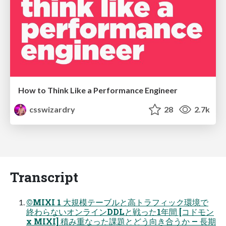
How to Think Like a Performance Engineer
csswizardry
28
2.7k
Transcript
©MIXI 1 ⼤規模テーブルと⾼トラフィック環境で
終わらないオンラインDDLと戦った1年間 [コドモン
x MIXI] 積み重なった課題とどう向き合うか — ⻑期