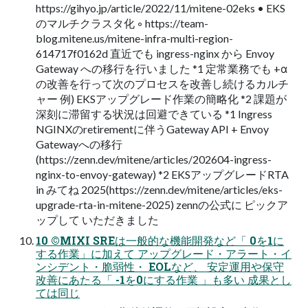
https://gihyo.jp/article/2022/11/mitene-02eks • EKS
のマルチクラスタ化 ◦ https://team-
blog.mitene.us/mitene-infra-multi-region-
614717f0162d 直近でも ingress-nginx から Envoy
Gateway への移行を行いました *1 定常業務でも +α
の改善を行って次のプロセスを改善し続けるカルチ
ャー 例) EKSアップグレード作業の簡略化 *2 課題が
深刻に滞留する状況は回避できている *1 Ingress
NGINXのretirementに伴うGateway API + Envoy
Gatewayへの移⾏
(https://zenn.dev/mitene/articles/202604-ingress-
nginx-to-envoy-gateway) *2 EKSアップグレードRTA
in みてね 2025(https://zenn.dev/mitene/articles/eks-
upgrade-rta-in-mitene-2025) zennの公式に ピックア
ップして いただきました
10 ©MIXI SREは一般的な機能開発など「 0を1に
する作業」に加えて アップグレード・アラート・イ
ンシデント・脆弱性・ EOLなど、 安定運用や保守
改善にあたる「 -1を0にする作業 」も多い 成果とし
ては同じ