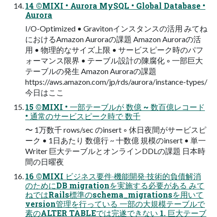
14 ©MIXI • Aurora MySQL • Global Database •
Aurora
I/O-Optimized • Gravitonインスタンスの活用 みてね
におけるAmazon Auroraの課題 Amazon Auroraの活
⽤ • 物理的なサイズ上限 • サービスピーク時のパフ
ォーマンス限界 • テーブル設計の陳腐化 ◦ 一部巨大
テーブルの発生 Amazon Auroraの課題
https://aws.amazon.com/jp/rds/aurora/instance-types/
今日はここ
15 ©MIXI • ⼀部テーブルが 数億 ~ 数百億レコード
• 通常のサービスピーク時で 数千
〜 1万数千 rows/sec のinsert ◦ 休⽇夜間がサービスピ
ーク • 1⽇あたり 数億⾏ ~ ⼗数億 規模のinsert • 単⼀
Writer 巨⼤テーブルとオンラインDDLの課題 日本時
間の日曜夜
16 ©MIXI ビジネス要件‧機能開発‧技術的負債解消
のためにDB migrationを実施する必要がある みて
ねではRails標準のschema_migrationsを⽤いて
version管理を⾏っている ⼀部の⼤規模テーブルで
素のALTER TABLEでは完遂できない 1. 巨⼤テーブ