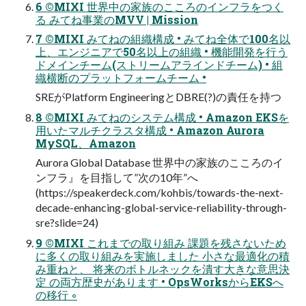
6 ©MIXI 世界中の家族のこころのインフラをつく
る みてね事業のMVV | Mission
7 ©MIXI みてねの組織構成 • みてね全体で100名以
上、エンジニアで50名以上の組織 • 機能開発を⾏う
ドメインチーム(ストリームアラインドチーム) • 組
織横断のプラットフォームチーム •
SREがPlatform EngineeringとDBRE(?)の責任を持つ
8 ©MIXI みてねのシステム構成 • Amazon EKSを
⽤いたマルチクラスタ構成 • Amazon Aurora
MySQL、Amazon
Aurora Global Database 世界中の家族のこころのイ
ンフラ』を⽬指して”次の10年”へ
(https://speakerdeck.com/kohbis/towards-the-next-
decade-enhancing-global-service-reliability-through-
sre?slide=24)
9 ©MIXI これまでの取り組み 課題を残さないため
に多くの取り組みを実施しました 小さな最適化の積
み重ねと、 将来のボトルネックを潰す大きな意思決
定 の両方歴史があります • OpsWorksからEKSへ
の移行 ◦