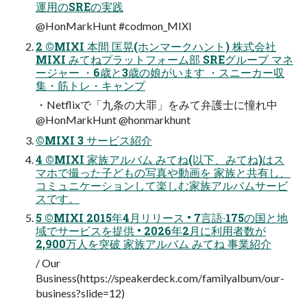
運⽤のSREの実践
@HonMarkHunt #codmon_MIXI
2 ©MIXI 本間 匡晃(ホンマークハント) 株式会社
MIXI みてねプラットフォーム部 SREグループ マネ
ージャー ・6歳と3歳の娘がいます ・スニーカー収
集・筋トレ・キャンプ
・Netflixで「九条の大罪」をみて弁護士に憧れ中
@HonMarkHunt @honmarkhunt
©MIXI 3 サービス紹介
4 ©MIXI 家族アルバム みてね(以下、みてね)はス
マホで撮った⼦どもの写真や動画を 家族と共有し、
コミュニケーションして楽しむ家族アルバムサービ
スです。
5 ©MIXI 2015年4⽉リリース • 7⾔語‧175の国と地
域でサービスを提供 • 2026年2⽉に利⽤者数が
2,900万⼈を突破 家族アルバム みてね 事業紹介
/ Our
Business(https://speakerdeck.com/familyalbum/our-
business?slide=12)