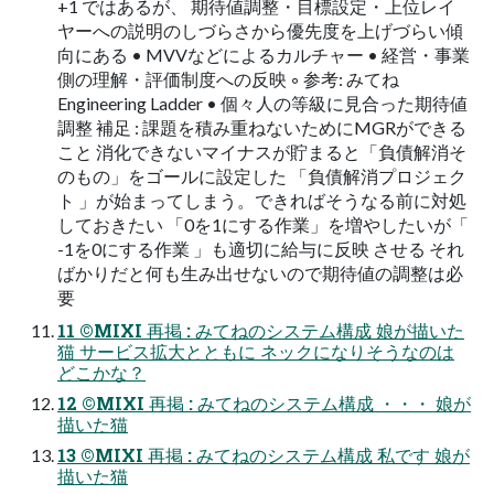
+1 ではあるが、 期待値調整・目標設定・上位レイ
ヤーへの説明のしづらさから優先度を上げづらい傾
向にある • MVVなどによるカルチャー • 経営・事業
側の理解・評価制度への反映 ◦ 参考: みてね
Engineering Ladder • 個々人の等級に見合った期待値
調整 補⾜ : 課題を積み重ねないためにMGRができる
こと 消化できないマイナスが貯まると「負債解消そ
のもの」をゴールに設定した 「負債解消プロジェク
ト 」が始まってしまう。できればそうなる前に対処
しておきたい 「0を1にする作業」を増やしたいが「
-1を0にする作業 」も適切に給与に反映 させる それ
ばかりだと何も生み出せないので期待値の調整は必
要
11 ©MIXI 再掲 : みてねのシステム構成 娘が描いた
猫 サービス拡大とともに ネックになりそうなのは
どこかな？
12 ©MIXI 再掲 : みてねのシステム構成 ・・・ 娘が
描いた猫
13 ©MIXI 再掲 : みてねのシステム構成 私です 娘が
描いた猫