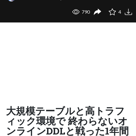
790
4
大規模テーブルと高トラフ
ィック環境で 終わらないオ
ンラインDDLと戦った1年間