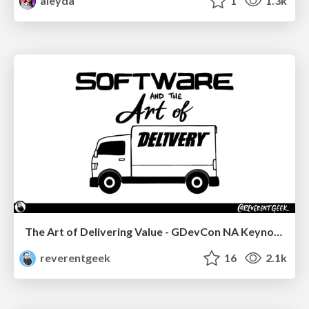
aleyda
1
1.3k
The Art of Delivering Value - GDevCon NA Keynote
reverentgeek
16
2.1k