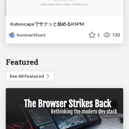
Kubescapeでサクッと始めるKSPM
honmarkhunt
1
720
Featured
See All Featured