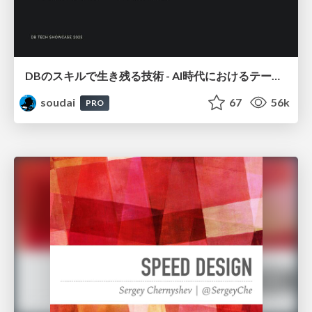
DBのスキルで生き残る技術 - AI時代におけるテーブル設計の勘所
soudai
67
56k
PRO