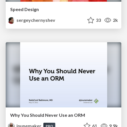
Speed Design
sergeychernyshev
33
2k
Why You Should Never Use an ORM
jnunemaker
61
9.9k
PRO