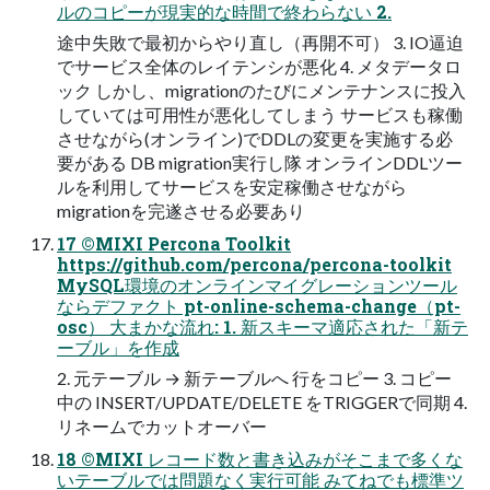
ルのコピーが現実的な時間で終わらない 2.
途中失敗で最初からやり直し（再開不可） 3. IO逼迫
でサービス全体のレイテンシが悪化 4. メタデータロ
ック しかし、migrationのたびにメンテナンスに投⼊
していては可⽤性が悪化してしまう サービスも稼働
させながら(オンライン)でDDLの変更を実施する必
要がある DB migration実⾏し隊 オンラインDDLツー
ルを利⽤してサービスを安定稼働させながら
migrationを完遂させる必要あり
17 ©MIXI Percona Toolkit
https://github.com/percona/percona-toolkit
MySQL環境のオンラインマイグレーションツール
ならデファクト pt-online-schema-change（pt-
osc） ⼤まかな流れ: 1. 新スキーマ適応された「新テ
ーブル」を作成
2. 元テーブル → 新テーブルへ ⾏をコピー 3. コピー
中の INSERT/UPDATE/DELETE をTRIGGERで同期 4.
リネームでカットオーバー
18 ©MIXI レコード数と書き込みがそこまで多くな
いテーブルでは問題なく実⾏可能 みてねでも標準ツ