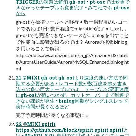
TRIGGERの課題は解消 gh-ost • pt-oscでは変更で
きなかったテーブルも変更完了 • みてねでも pt-osc
から
gh-ost を標準ツールへと移⾏ • 数⼗億程度のレコー
ドであれば1⽇~数⽇程度でmigration完了 • しかし、
gh-ostでも完遂できないケースが... binlogを出すこと
で性能⾯に影響が出るのでは？ Auroraの拡張binlog
を⽤いることで解消
https://docs.aws.amazon.com/ja_jp/AmazonRDS/lates
t/AuroraUserGuide/AuroraMySQL.Enhanced.binlog.ht
ml
21 ©MIXI gh-ost gh-ostより速度の速い⽅法で同
期する必要がある • レコード数が数百億を超え書き
込みの多い巨⼤テーブルでは、 テーブルの変更速度
にgh-ostが追いつかず、カットオーバーまで到達で
きない課題が発⽣ • binlog同期がシングルスレッド
実行時間が長くなるほど
完了予定時間が 長くなる事態に ...
22 ©MIXI spirit
https://github.com/block/spirit spirit spiritと
は • MySQL 8.0+ 専⽤の次世代オンラインスキーマ