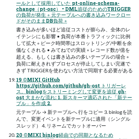
ールとして採⽤していた pt-online-schema-
change（pt-osc） • DML追従のためのTRIGGER
の負荷が発⽣ ◦ 元テーブルへの書き込みワークロー
ドがそのままDB負荷 ◦
書き込みが多いほど追従コストが膨らみ、全体のレ
イテンシにも影響 • 負荷が本番トラフィックに⽐例
して拡⼤ ◦ ピーク時間帯はスロットリング/中断を余
儀なくされる • みてねでの実績 ◦ レコード数が億を
超える、もしくは書き込みの多いテーブルの場合 ◦
負荷に耐えきれずプロセスが停⽌してしまい完遂で
きず TRIGGERを使わない⽅法で同期する必要がある
19 ©MIXI GitHub
https://github.com/github/gh-ost トリガーレ
ス。binlogをストリーミングして変更を追従 gh-
ost ⼤まかな流れ: 1. 新スキーマ適応された「新テー
ブル」を作成 2.
元テーブル → 新テーブルへ ⾏をコピー 3. binlogを読
んで、変更イベントを新テーブルに適⽤（シングル
スレッド） 4. リネームでカットオーバー
20 ©MIXI binlog経由での同期となるため