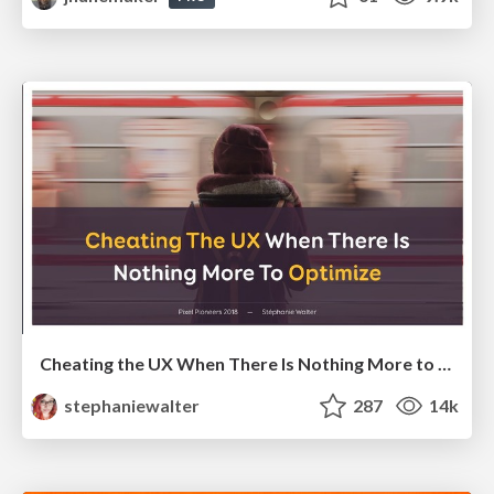
Cheating the UX When There Is Nothing More to Optimize - PixelPioneers
stephaniewalter
287
14k