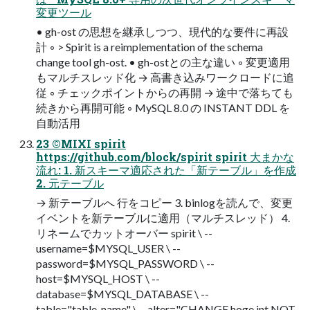
変更ツール
• gh-ost の思想を継承しつつ、現代的な要件に再設
計 ◦ > Spirit is a reimplementation of the schema
change tool gh-ost. • gh-ostとの主な違い ◦ 変更適⽤
もマルチスレッド化 → ⾼書き込みワークロードに追
従 ◦ チェックポイントからの再開 → 途中で落ちても
続きから再開可能 ◦ MySQL 8.0 の INSTANT DDL を
⾃動活⽤
23 ©MIXI spirit
https://github.com/block/spirit spirit ⼤まかな
流れ: 1. 新スキーマ適応された「新テーブル」を作成
2. 元テーブル
→ 新テーブルへ ⾏をコピー 3. binlogを読んで、変更
イベントを新テーブルに適⽤（マルチスレッド） 4.
リネームでカットオーバー spirit \ --
username=$MYSQL_USER \ --
password=$MYSQL_PASSWORD \ --
host=$MYSQL_HOST \ --
database=$MYSQL_DATABASE \ --
table="table_name" \ --alter="CHANGE hoge int NOT