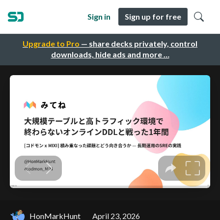
Sign in
Sign up for free
Upgrade to Pro
— share decks privately, control
downloads, hide ads and more …
HonMarkHunt
April 23, 2026