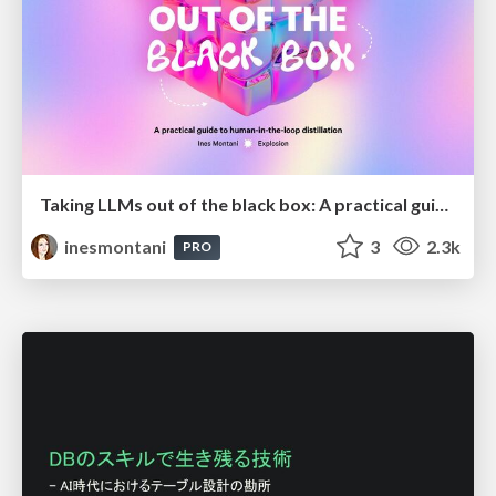
Taking LLMs out of the black box: A practical guide to human-in-the-loop distillation
inesmontani
3
2.3k
PRO