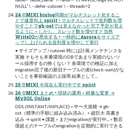
NULL” \ --defer-cutover \ --threads=2
24 ©MIXI binlog同期がマルチスレッド化するこ
とで速度向上 spirit • マルチスレッドで並列数を増
やすことでgh-ostでは⾒えなかった完了予定が⾒え
るように ◦ しかし、スレッド数を増やすと当然
WriteIOが悪化する • ⼀時的にAuroraをサイズア
ップし上げられる並列度を増やして実⾏
• サイズアップ / cutover 時には計画メンテナンスを
実施 そもそも本番環境のDBであまり実績のないツ
ール採⽤するの怖くない？ 各環境での検証に加え
migration完了後の新旧テーブルの差(check-sum)がな
いことを事前確認の上採⽤ 結果として...
25 ©MIXI 今現在も実⾏中です spirit
26 ©MIXI まとめ • 現状の運⽤ ◦ 軽量な変更 →
MySQL Online
DDL (INSTANT/INPLACE) ◦ 中〜⼤規模 → gh-
ost（標準の⼿順に組み込み済み） ◦ 超巨⼤‧⾼書き
込み → spirit • 課題 ◦ まだmigrationが実⾏中... ◦ 数百
億超えのテーブルのmigrationを定期的に実⾏できる