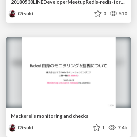
20180530LINEDeveloperMeetupRedis-redis-for-mackerelio
i2tsuki
0
510
Mackerel's monitoring and checks
i2tsuki
1
7.4k