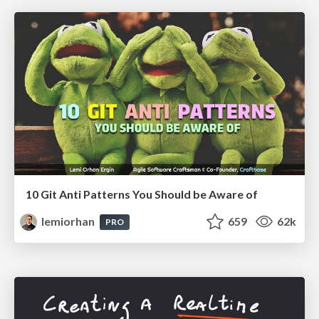
10 Git Anti Patterns You Should be Aware of
lemiorhan
659
62k
PRO