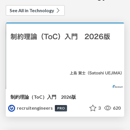
See All in Technology
制約理論（ToC）入門 2026版
recruitengineers
3
620
PRO