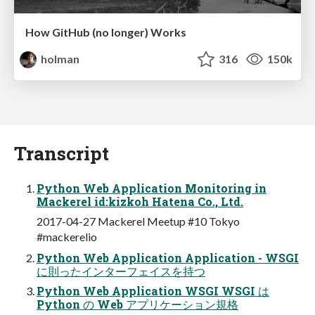
How GitHub (no longer) Works
holman
316
150k
Transcript
Python Web Application Monitoring in
Mackerel id:kizkoh Hatena Co., Ltd.
2017-04-27 Mackerel Meetup #10 Tokyo
#mackerelio
Python Web Application Application - WSGI
に則ったインターフェイスを持つ
Python Web Application WSGI WSGI は
Python の Web アプリケーション規格