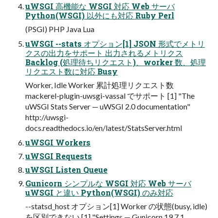
uWSGI 高機能な WSGI 対応 Web サーバ
Python(WSGI) 以外にも対応 Ruby Perl
(PSGI) PHP Java Lua
uWSGI --stats オプション[1] JSON 形式でメトリ
クスの出力をサポート 出力されるメトリクス
Backlog (処理待ちリクエスト)、worker 数、処理
リクエスト数に対応 Busy
Worker, Idle Worker 累計処理リクエスト数
mackerel-plugin-uwsgi-vassal でサポート [1] "The
uWSGI Stats Server — uWSGI 2.0 documentation"
http://uwsgi-
docs.readthedocs.io/en/latest/StatsServer.html
uWSGI Workers
uWSGI Requests
uWSGI Listen Queue
Gunicorn シンプルな WSGI 対応 Web サーバ
uWSGI と違い Python(WSGI) のみ対応
--statsd_host オプション[1] Worker の状態(busy, idle)
を区別できない [1] "Settings — Gunicorn 19.7.1