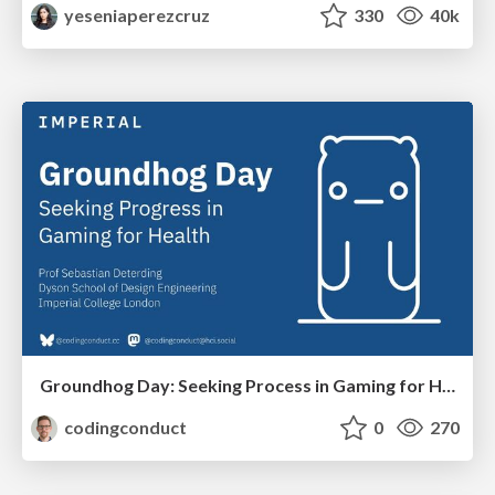
yeseniaperezcruz
330
40k
Groundhog Day: Seeking Process in Gaming for Health
codingconduct
0
270