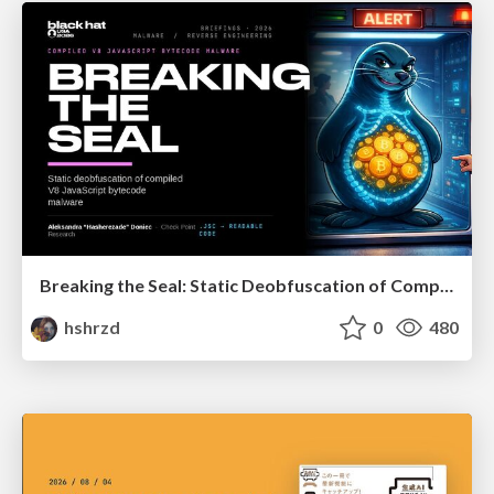
Breaking the Seal: Static Deobfuscation of Compiled V8 JavaScript Bytecode Malware
hshrzd
0
480