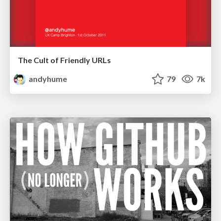
The Cult of Friendly URLs
andyhume
79
7k