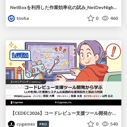
NetBoxを利用した作業効率化の試み_NetDevNight4
tnoha
0
460
【CEDEC2026】コードレビュー支援ツール開発から学ぶ：LLMを用いた業務システムの実践的な運用設計と誤出力対策
cygames
0
540
PRO