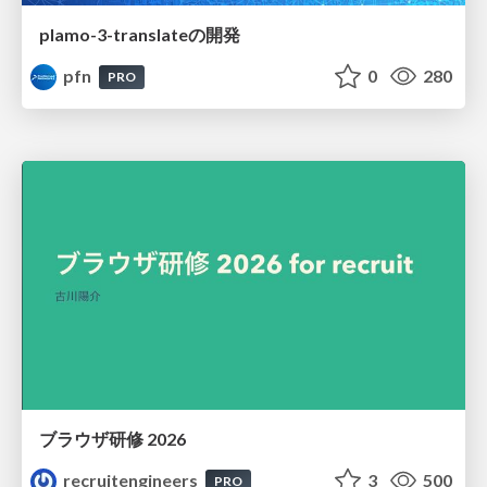
plamo-3-translateの開発
pfn
0
280
PRO
ブラウザ研修 2026
recruitengineers
3
500
PRO