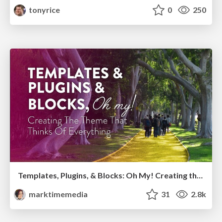
tonyrice
0
250
Templates, Plugins, & Blocks: Oh My! Creating the theme that thinks of everything
marktimemedia
31
2.8k