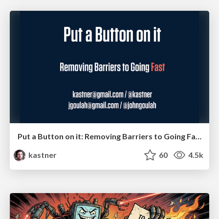
Put a Button on it: Removing Barriers to Going Fast.
kastner
60
4.5k