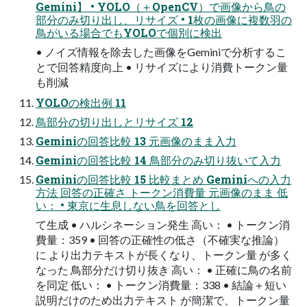
Gemini】 • YOLO（＋OpenCV）で画像から⿃の
部分のみ切り出し、リサイズ • 1枚の画像に複数⽻の
⿃がいる場合でもYOLOで個別に検出
• ノイズ情報を除去した画像をGeminiで分析するこ
とで回答精度向上 • リサイズにより消費トークン量
も削減
YOLOの検出例 11
⿃部分の切り出しとリサイズ 12
Geminiの回答⽐較 13 元画像のまま⼊⼒
Geminiの回答⽐較 14 ⿃部分のみ切り抜いて⼊⼒
Geminiの回答⽐較 15 ⽐較まとめ Geminiへの入力
方法 回答の正確さ トークン消費量 元画像のまま 低
い： • 東京に生息しない鳥を回答とし
て生成 • ハルシネーション発生 高い： • トークン消
費量：359 • 回答の正確性の低さ（不確実な推論）
に より出力テキストが長くなり、トークン量 が多く
なった 鳥部分だけ切り抜き 高い： • 正確に鳥の名前
を同定 低い： • トークン消費量：338 • 結論＋短い
説明だけのため出力テキスト が簡潔で、トークン量