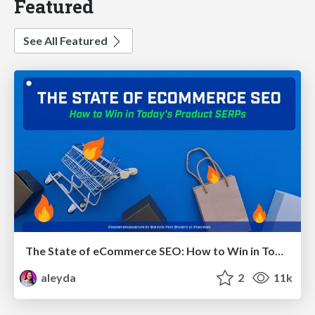
Featured
See All Featured
The State of eCommerce SEO: How to Win in Today's Products SERPs - #SEOweek
aleyda
2
11k