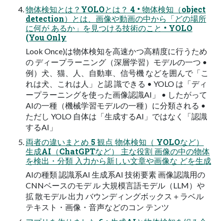
物体検知とは？YOLOとは？ 4 • 物体検知（object
detection）とは、画像や動画の中から「どの場所
に何が あるか」を⾒つける技術のこと • YOLO
(You Only
Look Once)は物体検知を⾼速かつ⾼精度に⾏うため
の ディープラーニング（深層学習）モデルの⼀つ •
例）⽝、猫、⼈、⾃動⾞、信号機 などを囲んで「こ
れは⽝、これは⼈」と認 識できる • YOLO は「ディ
ープラーニングを使った画像認識AI」 • したがって
AIの⼀種（機械学習モデルの⼀種）に分類される •
ただし YOLO ⾃体は「⽣成するAI」ではなく「認識
するAI」
両者の違いまとめ 5 観点 物体検知（ YOLOなど）
生成AI（ChatGPTなど） 主な役割 画像の中の物体
を検出・分類 入力から新しい文章や画像な どを生成
AIの種類 認識系AI 生成系AI 技術要素 画像認識用の
CNNベースのモデ ル 大規模言語モデル（LLM）や
拡 散モデル 出力 バウンディングボックス＋ラベル
テキスト・画像・音声などのコン テンツ