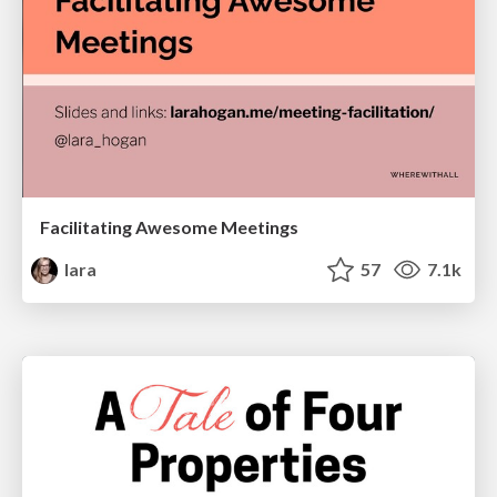
Facilitating Awesome Meetings
lara
57
7.1k