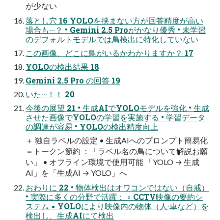
が少ない
落とし⽳ 16 YOLOを挟まない⽅が回答精度が⾼い
場合も‧‧‧？ • Gemini 2.5 Proがかなり優秀 • 未学習
のデフォルトモデルでは⿃検出に特化していない
この画像、どこに⿃がいるかわかりますか？ 17
YOLOの検出結果 18
Gemini 2.5 Pro の回答 19
いた‧‧‧！！ 20
今後の展望 21 • ⽣成AIでYOLOモデルを強化 • ⽣成
させた画像でYOLOの学習を実施する • 学習データ
の調達が容易 • YOLOの検出精度向上
＋ 独⾃ラベルの設定 • ⽣成AIへのプロンプト簡易化
＝トークン節約 ：「ラベル名の⿃について解説お願
い」 • オフライン環境で使⽤可能 「YOLO → ⽣成
AI」を「⽣成AI → YOLO」へ
おわりに 22 • 物体検出はオワコンではない（⾃戒）
• 実際に多くの分野で活躍： ◦ CCTV映像の要約シ
ステム ▪ YOLOにより映像内の物体（⼈‧⾞など）を
検出し、⽣成AIにて検出