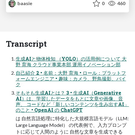
baasie
0
460
Transcript
⽣成AIと物体検知 （YOLO）の活⽤例につ いて ⼤
野 育海 クラウド事業本部 運⽤イノベーション部
⾃⼰紹介 2 • 名前：⼤野 育海 • ロール：プラットフ
ォームエンジニア • 趣味：カメラ、野⿃撮影、バイ
ク
そもそも⽣成AIとは？ 3 • ⽣成AI（Generative
AI）は、学習したデータをもとに⽂章や画像、⾳
声、 コードなど「新しいコンテンツを⽣み出すAI」
のこと • OpenAI の ChatGPT
は ⾃然⾔語処理に特化した⼤規模⾔語モデル（LLM:
Large Language Model） の代表例で、⼊⼒プロンプ
トに応じて⼈間のように ⾃然な⽂章を⽣成できる