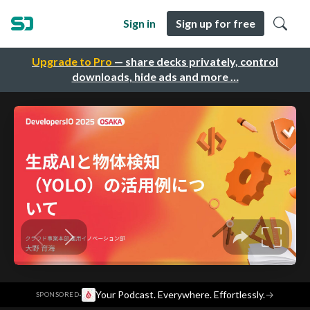
Sign in
Sign up for free
Upgrade to Pro
— share decks privately, control
downloads, hide ads and more …
·
Your Podcast. Everywhere. Effortlessly.
→
SPONSORED