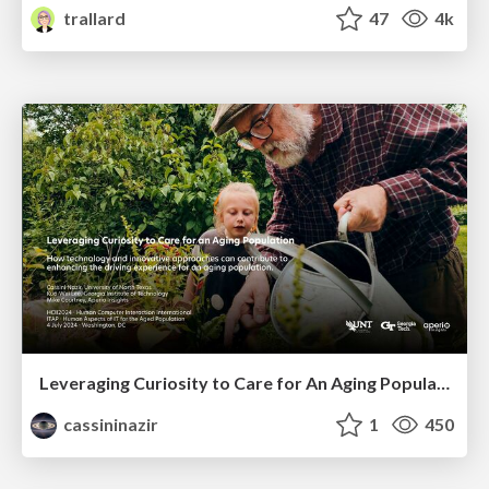
trallard
47
4k
Leveraging Curiosity to Care for An Aging Population
cassininazir
1
450