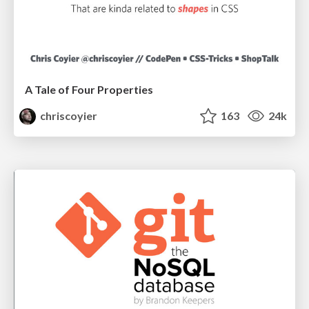
A Tale of Four Properties
chriscoyier
163
24k