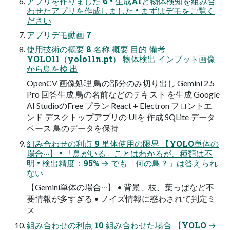
アプリを作りました 6 • ⽣成AIと物体検知を組み合
わせたアプリを作成しました • まずはデモをご覧く
ださい
アプリデモ動画 7
使⽤技術の概要 8 名称 概要 目的 備考
YOLO11（yolo11n.pt） 物体検出 インプット画像
から鳥を検 出
OpenCV 画像処理 鳥の部分のみ切り出し Gemini 2.5
Pro 回答生成 鳥の名前などのテキスト を生成 Google
AI StudioのFree プラン React + Electron フロントエ
ンド デスクトップアプリの UIを 作成 SQLite データ
ベース 鳥のデータを保持
組み合わせの利点 9 単体使⽤の限界 【YOLO単体の
場合‧‧‧】 • 「⿃がいる」ことはわかるが、種類は不
明 • 検出精度：95% → でも「何の⿃？」は答えられ
ない
【Gemini単体の場合‧‧‧】 • 背景、枝、葉っぱなど不
要情報が多すぎる • ノイズ情報に惑わされて判定ミ
ス
組み合わせの利点 10 組み合わせた場合 【YOLO →