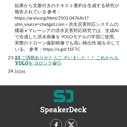
結果から⽂脈付きのテキスト要約を⽣成する研究が
報告されている 参考：
https://arxiv.org/html/2501.04764v1?
utm_source=chatgpt.com ◦ 洪⽔災害対応システムの
構築 ▪ マレーシアの洪⽔災害対応研究では、⽣成AI
で合成した洪⽔画像を YOLOモデルの学習に使⽤。
実際のドローン撮影映像でも⾼い検出性 能を⽰して
いる。 参考：https://x.gd/1SFTC
23 ご清聴ありがとうご ざいました！！ これからも
YOLOを ヨロシク😀💦
None
SpeakerDeck