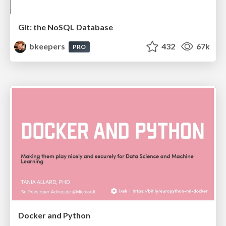
Git: the NoSQL Database
bkeepers
432
67k
PRO
Docker and Python