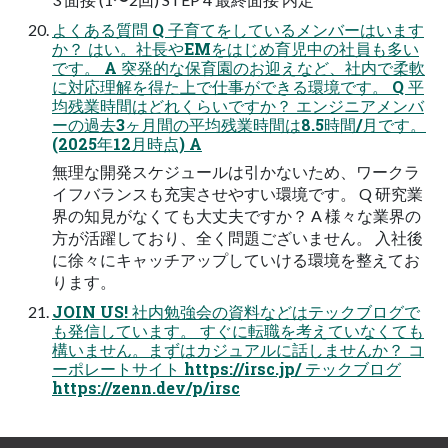
よくある質問 Q ⼦育てをしているメンバーはいます
か？ はい。社⻑やEMをはじめ育児中の社員も多い
です。 A 突発的な保育園のお迎えなど、社内で柔軟
に対応理解を得た上で仕事ができる環境です。 Q 平
均残業時間はどれくらいですか？ エンジニアメンバ
ーの過去3ヶ⽉間の平均残業時間は8.5時間/⽉です。
(2025年12⽉時点) A
無理な開発スケジュールは引かないため、ワークラ
イフバランスも充実させやすい環境です。 Q 研究業
界の知⾒がなくても⼤丈夫ですか？ A 様々な業界の
⽅が活躍しており、全く問題ございません。 ⼊社後
に徐々にキャッチアップしていける環境を整えてお
ります。
JOIN US! 社内勉強会の資料などはテックブログで
も発信しています。 すぐに転職を考えていなくても
構いません。まずはカジュアルに話しませんか？ コ
ーポレートサイト https://irsc.jp/ テックブログ
https://zenn.dev/p/irsc