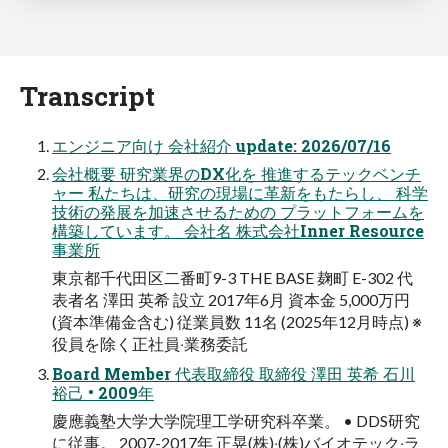
Transcript
エンジニア向け 会社紹介 update: 2026/07/16
会社概要 研究業界のDX化を 推進するテックベンチ
ャー 私たちは、研究の現場に⾰新をもたらし、 科学
技術の発展を加速させるための プラットフォームを
構築しています。 会社名 株式会社Inner Resource
事業所
東京都千代⽥区⼆番町9-3 THE BASE 麹町 E-302 代
表者名 澤⽥ 英希 設⽴ 2017年6⽉ 資本⾦ 5,000万円
(資本準備⾦含む) 従業員数 11名 (2025年12⽉時点) ※
役員を除く正社員‧業務委託
Board Member 代表取締役 取締役 澤⽥ 英希 ⽯川
裕⼰ • 2009年
慶應義塾⼤学⼤学院理⼯学研究科卒業。 • DDS研究
に従事。 2007-2017年 正晃(株)‧(株)バイオテック‧ラ