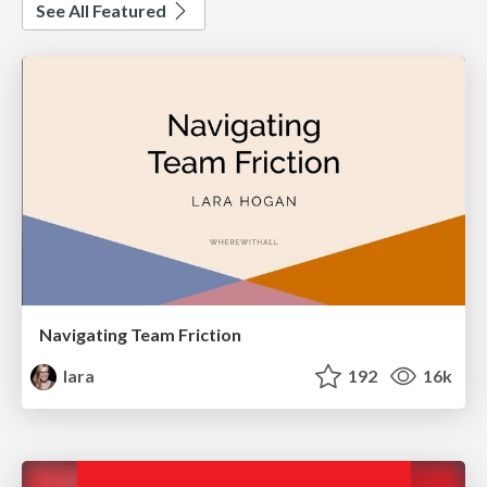
See All Featured
Navigating Team Friction
lara
192
16k