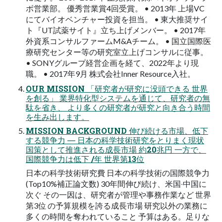
ボ営業部。 優秀営業賞4回受賞。 • 2013年 上場VC
にてバイオベンチャー投資を担当。 • 東⼤推奨サイ
ト『UT試薬サイト』⽴ち上げメンバー。 • 2017年
外資系コンサルファームM&Aチーム。 • 国⽴国際医
療研究センター等の研究室⽴上げコンサルに従事。
• SONYグループ経営企画を経て、2022年より現
職。 • 2017年9⽉ 株式会社Inner Resource⼊社。
OUR MISSION 「研究者が研究に没頭できる 世界
を創る」 業界特化型システムを通じて、研究者の無
駄を省き、 より多くの研究者が研究と向き合う時間
を⽣み出します。
MISSION BACKGROUND 伸び続ける市場、低下
する競争⼒ ― ⽇本の科学技術研究をとりまく現状
国策として推進される成⻑市場 約20兆円 ⼀⽅で、
国際競争⼒は低下 /年 世界第13位
⽇本の科学技術研究費 ⽇本の科学技術の国際競争⼒
(Top10%補正論⽂数) 30年間伸び続け、⽶国‧中国に
次ぐ その⼀因は、研究者が管理や事務作業など 世界
第3位 の予算規模を誇る成⻑市場 研究以外の業務に
多くの時間を奪われていること 予算はある。⾜りな