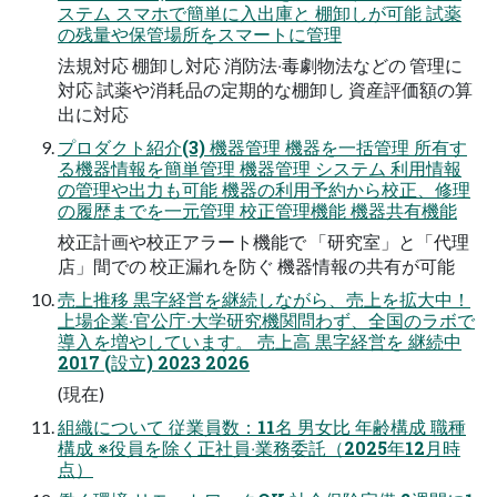
ステム スマホで簡単に⼊出庫と 棚卸しが可能 試薬
の残量や保管場所をスマートに管理
法規対応 棚卸し対応 消防法‧毒劇物法などの 管理に
対応 試薬や消耗品の定期的な棚卸し 資産評価額の算
出に対応
プロダクト紹介(3) 機器管理 機器を⼀括管理 所有す
る機器情報を簡単管理 機器管理 システム 利⽤情報
の管理や出⼒も可能 機器の利⽤予約から校正、修理
の履歴までを⼀元管理 校正管理機能 機器共有機能
校正計画や校正アラート機能で 「研究室」と「代理
店」間での 校正漏れを防ぐ 機器情報の共有が可能
売上推移 黒字経営を継続しながら、売上を拡⼤中！
上場企業‧官公庁‧⼤学研究機関問わず、全国のラボで
導⼊を増やしています。 売上⾼ 黒字経営を 継続中
2017 (設⽴) 2023 2026
(現在)
組織について 従業員数：11名 男⼥⽐ 年齢構成 職種
構成 ※役員を除く正社員‧業務委託（2025年12⽉時
点）