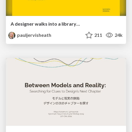
A designer walks into a library…
pauljervisheath
211
24k