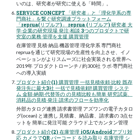
いのは、研究者が研究に使える「時間」。
SERVICE CONCEPT 「研究者」と「理化学系の専
⾨商社」を繋ぐ研究調達プラットフォーム
「reprua(リプルア)」 reprua (リプルア) 研究者 ⼤
学‧企業の研究現場 発注‧相談 3つのプロダクトで研
究室の業務‧管理を⽀援 購買管理
在庫管理 ⾒積‧納品 機器管理 理化学系 専⾨商社
repruaを通じて研究現場の⽣産性を向上させ、イノ
ベーションがよりスムーズに社会実装される世界へ
2019年 プロダクトローンチ / 約300社 ラボ‧専⾨商社
への導⼊実績
プロダクト紹介(1) 購買管理 ⼀括⾒積依頼‧⽐較 既存
発注先に最⼤3社 ⼀括で⾒積依頼! 購買管理 システ
ム ⾦額‧納期‧代替等の の⾒積⽐較も簡単 研究試薬、
消耗品の⾒積‧発注‧請求のフローを効率化
外部カタログ連携 請求書管理 アズワンの電⼦カタロ
グ(ocean) と連携し ⾒積書、納品書、請求書の 3点セ
ットを 簡単に発注可能 クラウド上でカンタン管理
プロダクト紹介(2) 在庫管理 iOS/Androidアプリ対
応 カメラでQR‧バーコード を読み取り 在庫管理 シ