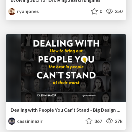
ryanjones
0
250
Dealing with People You Can't Stand - Big Design 2015
cassininazir
367
27k