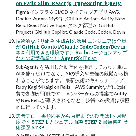
on Rails Slim, React.js, TypeScript, jQuery,
Figma インフラ & CI/CD ネイティブアプリ AWS,
Docker, Aurora MySQL, GitHub Actions Autify, New
Relic React Native, Expo タスク管理 AI GitHub
Projects GitHub Copilot, Claude Code, Codex, Devin
技術的な取り組み ⽣成AIの活⽤ エンジニアは全員
が GitHub Copilot/Claude Code/Codex/Devin
等を利⽤できる環境です。 Railsバージョンアップ
などの定型作業では AgentSkills や
SubAgents を活⽤した効率化を推進しており、単に
AIを使うだ けでなく、AIの導⼊や整備の段階から携
わることができます。 最新技術のキャッチアップ
Ruby KagiやKaigi on Rails、AWS Summitなどには経
費で参 加が可能です。メンバーからの提案でAutify
やNewRelicが導 ⼊されるなど、技術への投資は積極
的に⾏っています。
選考フロー 書類応募から内定までの期間は1ヶ⽉程
度です STEP 1 カジュアル⾯談 STEP 2 書類選考 技
術課題 STEP
3 ⾯接 (1〜2回) STEP 4 最終⾯接 内定