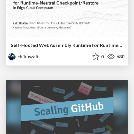
Self-Hosted WebAssembly Runtime for Runtime-Neutral Checkpoint/Restore in Edge–Cloud Continuum
chikuwait
0
680