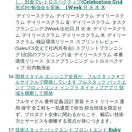
し、対⾯でレトロスペクティブ(Celebration Grid
形式)や勉強会を実施。 1Week 月 火 水 木
‧デイリースクラム ‧デイリースクラム ‧デイリースク
ラム ‧デイリースクラム 金 ‧デイリースクラム ‧タスク
プランニング 2Week 出社⽇ 月 火 水 ‧デイリースクラ
ム ‧デイリースクラム ‧デイリースクラム 木 ‧デイリー
スクラム ‧検証環境リリース ‧スプリントレビュー
(Sales/CS交えて社内共有会) ‧スプリントプランニン
グ (次回のプランニング) 金 ‧デイリースクラム ‧本番
環境リリース ‧タスクプランニング ‧レトロスペクテ
ィブ ‧社内勉強会
開発スタイル エンジニア全員が、フルスタック × フ
ルサイクルで開発しています フルスタック バックエ
ンド フロントエンド インフラ ネイティブアプリ 領
域を横断して開発
フルサイクル 要件定義 設計 実装 テスト リリース 運
⽤‧保守 全⼯程を⼀気通貫で担当 担当領域を限定せ
ず、プロダクト全体に関わるからこそ、幅広い技術
⼒とサービスを俯瞰する視点が⾝につきます。
技術スタック バックエンド フロントエンド Ruby