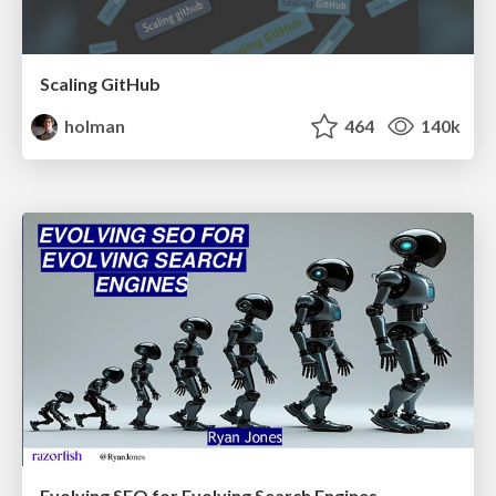
Scaling GitHub
holman
464
140k
Evolving SEO for Evolving Search Engines