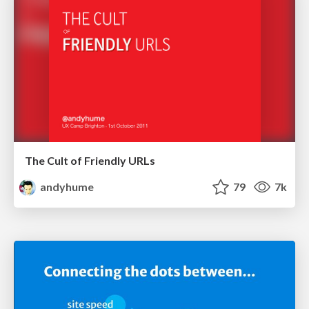
The Cult of Friendly URLs
andyhume
79
7k