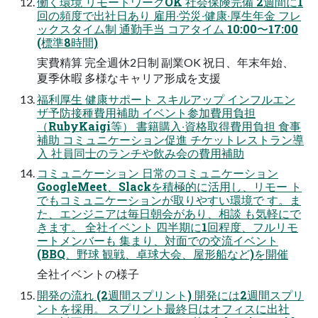
働く環境 リモートワークOK 社会保険完備 2週間に1
回の頻度で出社⽇あり 雇⽤‧労災‧健康‧厚⽣年⾦ フレ
ックスタイム制 通勤⼿当 コアタイム 10:00〜17:00
(標準8時間)
実費精算 完全週休2⽇制 副業OK 祝⽇、年末年始、
夏季休暇 多様なキャリア形成を⽀援
福利厚⽣ 健康サポート スキルアップ インフルエン
ザ予防接種費⽤補助 イベント参加費⽤負担
（RubyKaigi等） 書籍購⼊‧資格取得費⽤負担 ⾷事
補助 コミュニケーション促進 チケットレストラン導
⼊ 社員同⼠のランチや飲み会の費⽤補助
コミュニケーション ⽇常のコミュニケーション
GoogleMeet、Slackを積極的に活⽤し、リモー ト
でもコミュニケーションが取りやすい環境で す。ま
た、エンジニアは毎⽇朝会があり、相談 も気軽にで
きます。 全社イベント 四半期に1回程度、フルリモ
ートメンバーも 集まり、対⾯での交流イベント
(BBQ、野球 観戦、卓球⼤会、屋形船など)を開催
全社イベントの様子
開発の流れ (2週間スプリント) 開発には2週間スプリ
ントを採⽤。 スプリント最終⽇はオフィスに出社