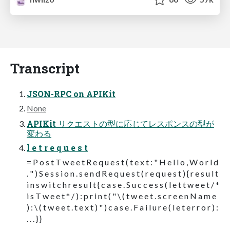
Transcript
JSON-RPC on APIKit
None
APIKit リクエストの型に応じてレスポンスの型が
変わる
l e t r e q u e s t
= P o s t T w e e t R e q u e s t ( t e x t : " H e l l o , W o r l d
. " ) S e s s i o n . s e n d R e q u e s t ( r e q u e s t ) { r e s u l t
i n s w i t c h r e s u l t { c a s e . S u c c e s s ( l e t t w e e t / *
i s T w e e t * / ) : p r i n t ( " \ ( t w e e t . s c r e e n N a m e
) : \ ( t w e e t . t e x t ) " ) c a s e . F a i l u r e ( l e t e r r o r ) :
. . . } }