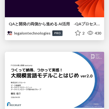
QAと開発の両側から進める AI活用 -QAプロセスAI支援ツールキットと Inner Loop / Outer Loopの取り組み-
legalontechnologies
2
430
PRO