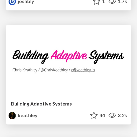
joshbly
1
1.7k
Building Adaptive Systems
keathley
44
3.2k