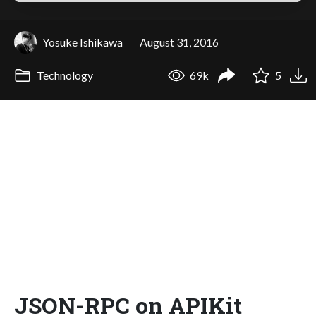
Yosuke Ishikawa
August 31, 2016
Technology
69k
5
JSON-RPC on APIKit