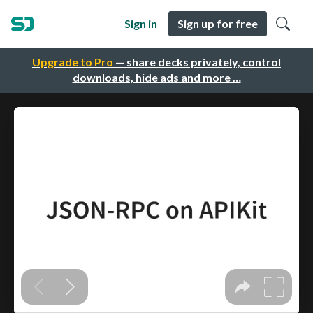
Sign in
Sign up for free
Upgrade to Pro
— share decks privately, control
downloads, hide ads and more …