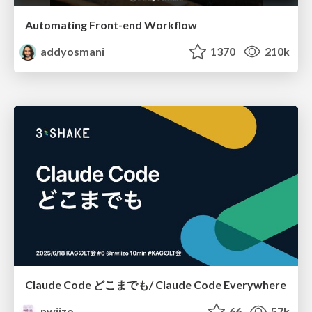
Automating Front-end Workflow
addyosmani
1370
210k
Claude Code どこまでも/ Claude Code Everywhere
nwiizo
66
57k