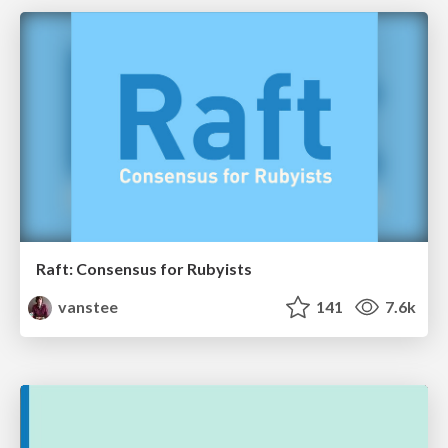
Raft: Consensus for Rubyists
vanstee
141
7.6k