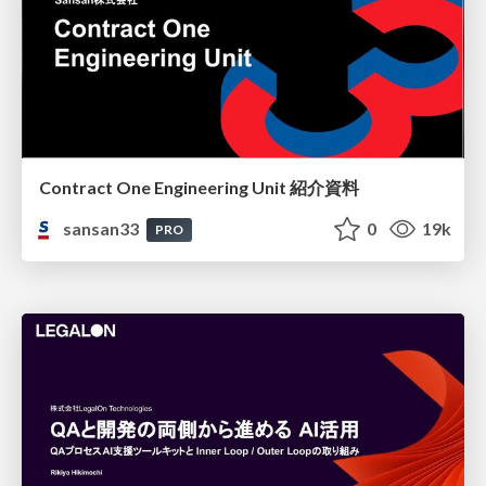
Contract One Engineering Unit 紹介資料
sansan33
0
19k
PRO