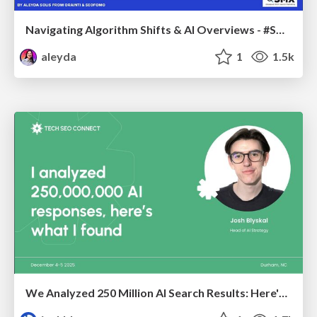
Navigating Algorithm Shifts & AI Overviews - #SMXNext
aleyda
1
1.5k
We Analyzed 250 Million AI Search Results: Here's What I Found