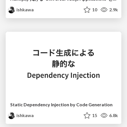
ishkawa
10
2.9k
Static Dependency Injection by Code Generation
ishkawa
15
6.8k