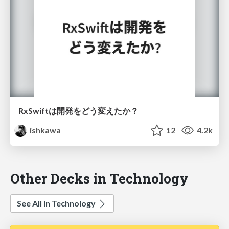
RxSwiftは開発をどう変えたか？
ishkawa
12
4.2k
Other Decks in Technology
See All in Technology