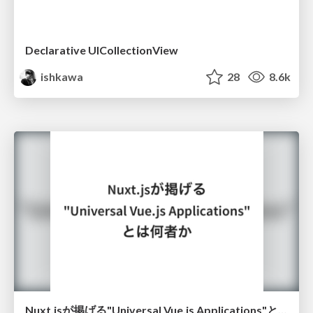
Declarative UICollectionView
ishkawa
28
8.6k
Nuxt.jsが掲げる"Universal Vue.js Applications"とは何者か