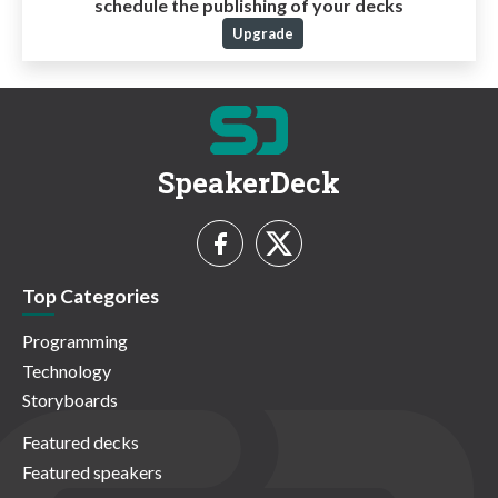
schedule the publishing of your decks
Upgrade
SpeakerDeck
Top Categories
Programming
Technology
Storyboards
Featured decks
Featured speakers