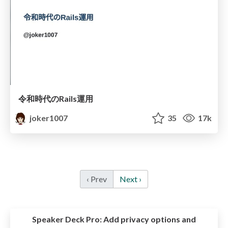
令和時代のRails運用
joker1007
35
17k
‹ Prev
Next ›
Speaker Deck Pro:
Add privacy options and