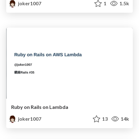
joker1007
1
1.5k
Ruby on Rails on Lambda
joker1007
13
14k