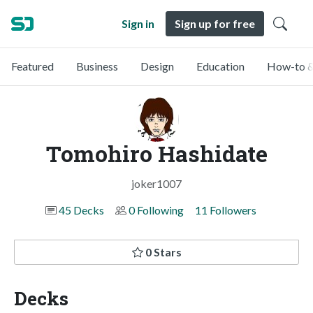
Sign in
Sign up for free
Featured
Business
Design
Education
How-to &
Tomohiro Hashidate
joker1007
45 Decks
0 Following
11 Followers
0 Stars
Decks