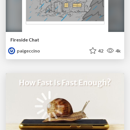
Fireside Chat
paigeccino
42
4k