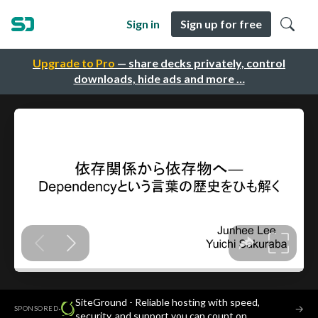
Sign in
Sign up for free
Upgrade to Pro
— share decks privately, control
downloads, hide ads and more …
SiteGround - Reliable hosting with speed,
·
→
SPONSORED
security, and support you can count on.