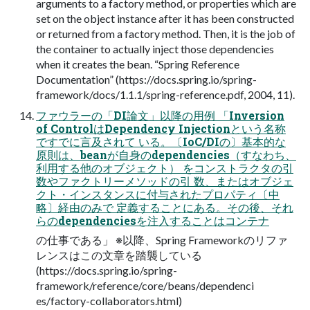
arguments to a factory method, or properties which are
set on the object instance after it has been constructed
or returned from a factory method. Then, it is the job of
the container to actually inject those dependencies
when it creates the bean. “Spring Reference
Documentation” (https://docs.spring.io/spring-
framework/docs/1.1.1/spring-reference.pdf, 2004, 11).
ファウラーの「DI論文」以降の用例 「Inversion
of ControlはDependency Injectionという名称
ですでに言及されて いる。〔IoC/DIの〕基本的な
原則は、beanが自身のdependencies（すなわち、
利用する他のオブジェクト） をコンストラクタの引
数やファクトリーメソッドの引 数、またはオブジェ
クト・インスタンスに付与されたプロパティ〔中
略〕経由のみで 定義することにある。その後、それ
らのdependenciesを注入することはコンテナ
の仕事である」 ※以降、Spring Frameworkのリファ
レンスはこの文章を踏襲している
(https://docs.spring.io/spring-
framework/reference/core/beans/dependenci
es/factory-collaborators.html)