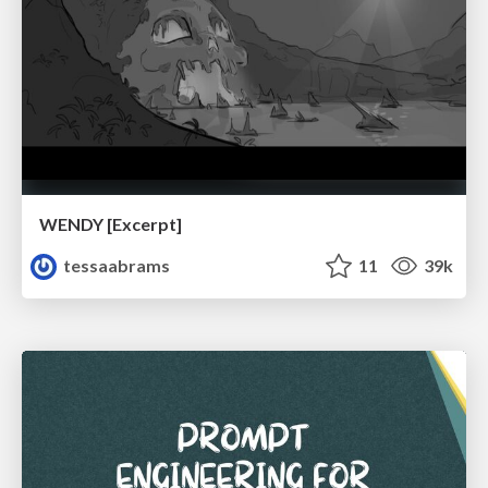
WENDY [Excerpt]
tessaabrams
11
39k