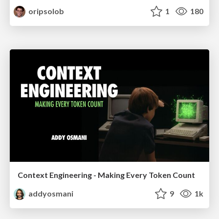
oripsolob
1
180
Context Engineering - Making Every Token Count
addyosmani
9
1k