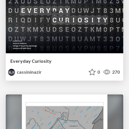
Everyday Curiosity
cassininazir
0
270