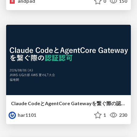
andpad
0
150
Claude CodeとAgentCore Gatewayを繋ぐ際の認証認可 / Authentication and authorization when connecting Claude Code with AgentCore Gateway
har1101
1
230