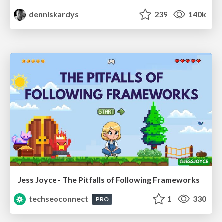
denniskardys
239
140k
Jess Joyce - The Pitfalls of Following Frameworks
techseoconnect
1
330
PRO