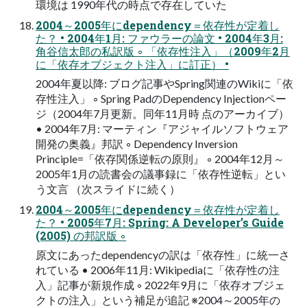
環境は 1990年代の時点で存在していた
2004～2005年にdependency＝依存性が定着し
た？ • 2004年1月: ファウラーの論文 • 2004年3月:
角谷信太郎の私訳版 ◦ 「依存性注入」（2009年2月
に「依存オブジェクト注入」に訂正） •
2004年夏以降: ブログ記事やSpring関連のWikiに「依
存性注入」 ◦ Spring PadのDependency Injectionペー
ジ（2004年7月更新。同年11月時 点のアーカイブ）
• 2004年7月: マーティン『アジャイルソフトウェア
開発の奥義』邦訳 ◦ Dependency Inversion
Principle=「依存関係逆転の原則』 ◦ 2004年12月～
2005年1月の読書会の議事録に「依存性逆転」とい
う文言 （次スライドに続く）
2004～2005年にdependency＝依存性が定着し
た？ • 2005年7月: Spring: A Developer’s Guide
(2005) の邦訳版 ◦
原文にあったdependencyの訳は「依存性」に統一さ
れている • 2006年11月: Wikipediaに「依存性の注
入」記事が新規作成 ◦ 2022年9月に「依存オブジェ
クトの注入」という補足が追記 ※2004～2005年の