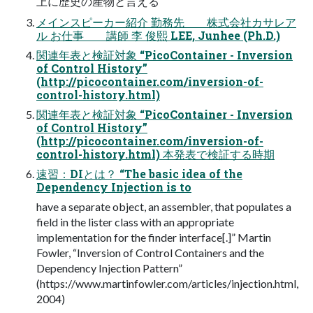
上に歴史の産物と言える
メインスピーカー紹介 勤務先 株式会社カサレア
ル お仕事 講師 李 俊熙 LEE, Junhee (Ph.D.)
関連年表と検証対象 “PicoContainer - Inversion
of Control History”
(http://picocontainer.com/inversion-of-
control-history.html)
関連年表と検証対象 “PicoContainer - Inversion
of Control History”
(http://picocontainer.com/inversion-of-
control-history.html) 本発表で検証する時期
速習：DIとは？ “The basic idea of the
Dependency Injection is to
have a separate object, an assembler, that populates a
field in the lister class with an appropriate
implementation for the finder interface[.]” Martin
Fowler, “Inversion of Control Containers and the
Dependency Injection Pattern”
(https://www.martinfowler.com/articles/injection.html,
2004)