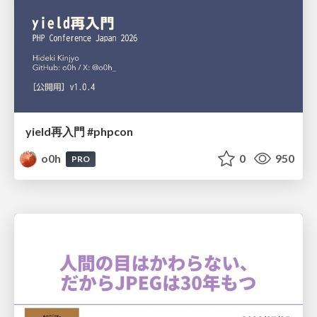
yield再入門 #phpcon
o0h
0
950
PRO