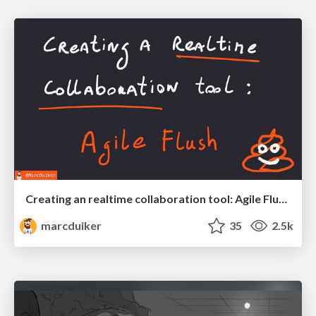
Creating an realtime collaboration tool: Agile Flush - .NET Oxford
marcduiker
35
2.5k