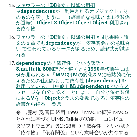
ファウラーの「DI論文」以降の用例
→dependenciesが「利用されるオブジェクト」そ
のものを表すように （辞書的な意味とは主従関係
が逆転） Object X Object Object Object 利用され
る依存物
ファウラーの「DI論文」以降の用例 ※同じ書籍・論
文の文章でもdependencyが「依存関係」の意味合
い で使われているケースがあるため、読解力が試さ
れる
dependencyの「依存性」という訳語 •
Smalltalk-80関連だと遅くとも1990年代前半には
例が見られる ◦ 「MVCはMの変化をVに暗黙的に伝
えるための仕組みとして依存性 (dependency) を
利用している。〔中略〕Mはdependentsというメ
ッセージを 自分に送ることにより、自分と依存関係
にあるVを〔Objectクラスの変数であ る〕依存性の
辞書から得る」 桑原
修二, 藤村 茂, 富田 昭司, 1992,「MVC の拡張, MVCG
とそれに基づく UIMS, Talkie の実装」『コンピュー
タソフトウェア』9(1): 28頁 →「依存性」という訳と
「依存物」「依存関係」という意味合いが共存する