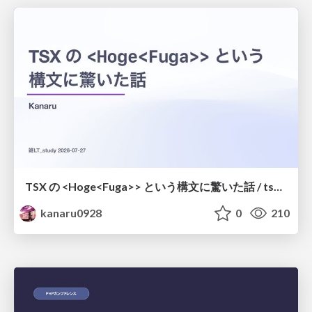
TSX の <Hoge<Fuga>> という構文に驚いた話 / tsx-type-argument-syntax
kanaru0928
0
210