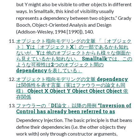
but Y might also be visible to other objects in different
ways. In Smalltalk, this kind of visibility usually
represents a dependency between two objects.” Grady
Booch, Object-Oriented Analysis and Design
(Addison-Wesley, 1994 [1990]), 140.
オブジェクト指向モデリングの文脈 「〔オブジェク
ト〕Yは〔オブジェクトX〕の一部であるかも知れ
ないが、Yは 他のオブジェクトからも様々な側面か
ら見えているかも知れない。 Smalltalkでは、この
ような可視性は2つのオブジェクト間の
dependencyを表している」
オブジェクト指向モデリングの文脈 dependency
は関係性を表す言葉（実はファウラーの論文も同
様） Object X Object Y Object Object Object 依
存関係
ファウラーの「DI論文」以降の用例 “Inversion of
Control has already been referred to as
Dependency Injection. The basic principle is that beans
define their dependencies (i.e. the other objects they
work with) only through constructor arguments,