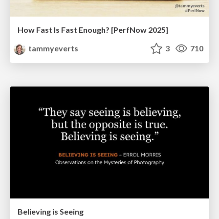
How Fast Is Fast Enough? [PerfNow 2025]
tammyeverts
3
710
Believing is Seeing