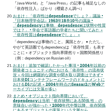
『Java World』と『Java Press』の記事も補足なしの
「依存性注入」ばかり（櫻庭さん調べ）
おまけ：「依存性はdependenceでしょ？」議論 •
『日本物理学会誌』1963年18巻10号の議論 •
「dependencyは事物、dependenceは状態や性質
では？」 • 学会で英語圏の学者たちに聞いてみた ◦
「依存性質はdependenceでしょ」 ◦
「dependencyは事物のこと。属国とか」 • ただし、
やがて英語圏でもdependencyは「依存性質」も表す
ことに ◦ オブジェクト指向界隈然り ◦ 国際関係然り
（例：dependency on Russian oil）
おまけ：追加で確認したかった事項 • 2004年以前の
開発者コミュニティ内における「依存性」の流布状
況 ◦ 今回は網羅的な調査や聞き取り調査はできず •
日本発DIコンテナフレームワークのドキュメントに
おけるDIの記述 ◦ 2004年時点のSeasar2のWebア
ーカイブには欠落が多い
まとめ • オブジェクト指向界隈において、
dependencyは当初「依存状態にある関係 性」の
意味合いが強かった • 2000年代中盤以降、依存関係
にあるオブジェクトの実装という文脈から、