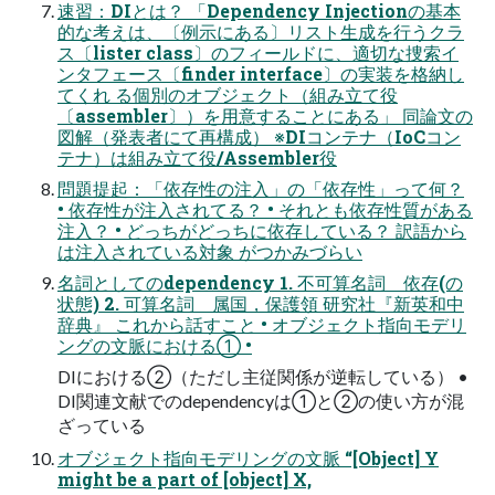
速習：DIとは？ 「Dependency Injectionの基本
的な考えは、〔例示にある〕リスト生成を行うクラ
ス〔lister class〕のフィールドに、適切な捜索イ
ンタフェース〔finder interface〕の実装を格納し
てくれ る個別のオブジェクト（組み立て役
〔assembler〕）を用意することにある」 同論文の
図解（発表者にて再構成） ※DIコンテナ（IoCコン
テナ）は組み立て役/Assembler役
問題提起：「依存性の注入」の「依存性」って何？
• 依存性が注入されてる？ • それとも依存性質がある
注入？ • どっちがどっちに依存している？ 訳語から
は注入されている対象 がつかみづらい
名詞としてのdependency 1. 不可算名詞 依存(の
状態) 2. 可算名詞 属国，保護領 研究社『新英和中
辞典』 これから話すこと • オブジェクト指向モデリ
ングの文脈における① •
DIにおける②（ただし主従関係が逆転している） •
DI関連文献でのdependencyは①と②の使い方が混
ざっている
オブジェクト指向モデリングの文脈 “[Object] Y
might be a part of [object] X,