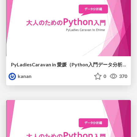
PyLadiesCaravan in 愛媛（Python入門データ分析編）
kanan
0
370