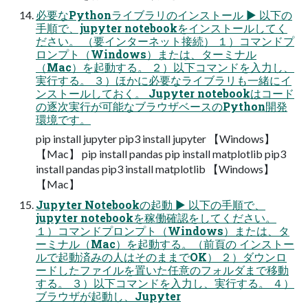
必要なPythonライブラリのインストール ▶ 以下の
手順で、jupyter notebookをインストールしてく
ださい。 （要インターネット接続） １）コマンドプ
ロンプト（Windows）または、ターミナル
（Mac）を起動する。 ２）以下コマンドを入力し、
実行する。 ３）ほかに必要なライブラリも一緒にイ
ンストールしておく。 Jupyter notebookはコード
の逐次実行が可能なブラウザベースのPython開発
環境です。
pip install jupyter pip3 install jupyter 【Windows】
【Mac】 pip install pandas pip install matplotlib pip3
install pandas pip3 install matplotlib 【Windows】
【Mac】
Jupyter Notebookの起動 ▶ 以下の手順で、
jupyter notebookを稼働確認をしてください。
１）コマンドプロンプト（Windows）または、タ
ーミナル（Mac）を起動する。（前頁の インストー
ルで起動済みの人はそのままでOK） ２）ダウンロ
ードしたファイルを置いた任意のフォルダまで移動
する。 ３）以下コマンドを入力し、実行する。 ４）
ブラウザが起動し、Jupyter