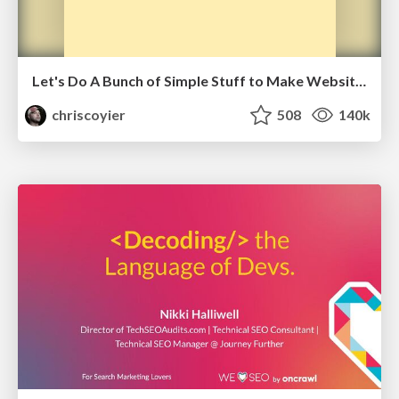
Let's Do A Bunch of Simple Stuff to Make Websites Faster
chriscoyier
508
140k