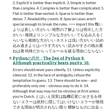
2. Explicit is better than implicit. 3. Simple is better
than complex. 4. Complex is better than complicated. 5.
Flat is better than nested. 6. Sparse is better than
dense. 7. Readability counts. 8. Special cases aren't
special enough to break the rules. >>> import this 醜い
よりは美しい方がいい 暗黙の了解よりは明示した方
がいい 複雑よりシンプルな方がいい でも込み入るく
らいなら複雑な方がいい ネストは浅い方がいい 詰め
込み過ぎよりはバラす方がいい 読みやすさの積み重
ねは善 特殊だからってルールを破る理由にならない
Pythonの思想：The Zen of Python 9.
Although practicality beats purity. 10.
Errors should never pass silently. 11. Unless explicitly
silenced. 12. In the face of ambiguity, refuse the
temptation to guess. 13. There should be one-- and
preferably only one --obvious way to do it. 14.
Although that way may not be obvious at first unless
you're Dutch. とはいえ現実は臨機応変にせざるを得
ない エラーは絶対に隠してはいけない エラーが無視
できる理由が明示されない限り 曖昧なものに出会っ