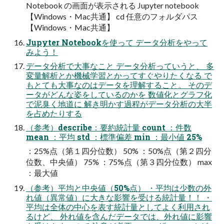
Notebook の画面が表示される Jupyter notebook
【Windows・Mac共通】 cd 任意のフォルダパス
【Windows・Mac共通】
Jupyter Notebookを使って データ分析をやって
みよう！
データ分析で大事なこと データ分析っていうと、 多
変量解析とか機械学習とかってすぐやりたくなる で
もとても大事なのはデータを理解すること。 そのデ
ータがどんな姿をしているのかを 数値化とグラフ化
で泥臭く地道に 解き明かす過程がデータ分析の大半
を占めたりする
（参考）describe：要約統計量 count ：件数
mean ：平均 std ：標準偏差 min ：最小値 25%
：25%点（第１四分位数） 50% ：50%点（第２四分
位数、中央値） 75% ：75%点（第３四分位数） max
：最大値
（参考）平均と中央値（50%点） ・平均は少数の外
れ値（異常値）に大きな影響を受ける統計量！！ ・
平均は全体の中心を表す統計量としてよく利用され
るけど、 外れ値を含んだデータでは、外れ値に影響