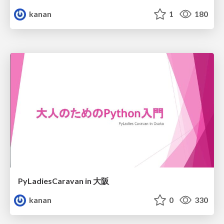
kanan
1
180
PyLadiesCaravan in 大阪
kanan
0
330