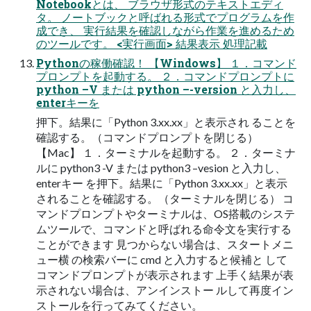
Notebookとは、 ブラウザ形式のテキストエディ
タ。 ノートブックと呼ばれる形式でプログラムを作
成でき、 実行結果を確認しながら作業を進めるため
のツールです。 <実行画面> 結果表示 処理記載
Pythonの稼働確認！ 【Windows】 １．コマンド
プロンプトを起動する。 ２．コマンドプロンプトに
python –V または python –-version と入力し、
enterキーを
押下。結果に「Python 3.xx.xx」と表示され ることを
確認する。（コマンドプロンプトを閉じる）
【Mac】 １．ターミナルを起動する。 ２．ターミナ
ルに python3 -V または python3 –vesion と入力し、
enterキー を押下。結果に「Python 3.xx.xx」と表示
されることを確認する。（ターミナルを閉じる） コ
マンドプロンプトやターミナルは、OS搭載のシステ
ムツールで、コマンドと呼ばれる命令文を実行する
ことができます 見つからない場合は、スタートメニ
ュー横 の検索バーに cmd と入力すると候補と して
コマンドプロンプトが表示されます 上手く結果が表
示されない場合は、アンインストー ルして再度イン
ストールを行ってみてください。