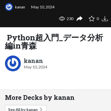
kanan
May 10, 2024
230
0
Python超入門_データ分析
編in青森
kanan
May 10, 2024
More Decks by kanan
See All by kanan