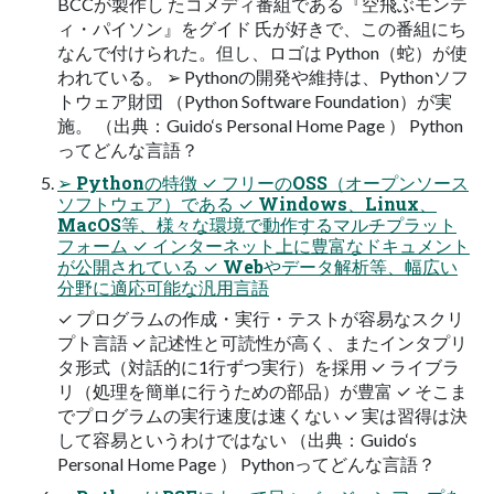
BCCが製作し たコメディ番組である『空飛ぶモンテ
ィ・パイソン』をグイド 氏が好きで、この番組にち
なんで付けられた。但し、ロゴは Python（蛇）が使
われている。 ➢ Pythonの開発や維持は、Pythonソフ
トウェア財団 （Python Software Foundation）が実
施。 （出典：Guido‘s Personal Home Page ） Python
ってどんな言語？
➢ Pythonの特徴 ✓ フリーのOSS（オープンソース
ソフトウェア）である ✓ Windows、Linux、
MacOS等、様々な環境で動作するマルチプラット
フォーム ✓ インターネット上に豊富なドキュメント
が公開されている ✓ Webやデータ解析等、幅広い
分野に適応可能な汎用言語
✓ プログラムの作成・実行・テストが容易なスクリ
プト言語 ✓ 記述性と可読性が高く、またインタプリ
タ形式（対話的に1行ずつ実行）を採用 ✓ ライブラ
リ（処理を簡単に行うための部品）が豊富 ✓ そこま
でプログラムの実行速度は速くない ✓ 実は習得は決
して容易というわけではない （出典：Guido‘s
Personal Home Page ） Pythonってどんな言語？