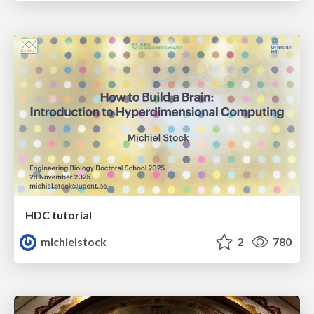
HDC tutorial
michielstock
2
780