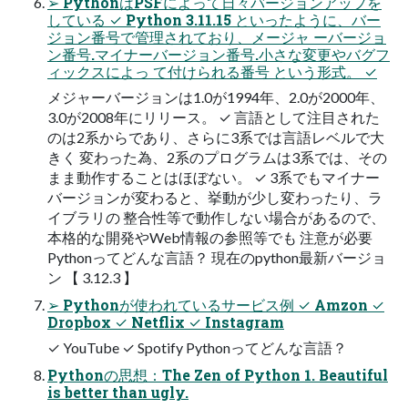
➢ PythonはPSFによって日々バージョンアップを
している ✓ Python 3.11.15 といったように、バー
ジョン番号で管理されており、メージャ ーバージョ
ン番号.マイナーバージョン番号.小さな変更やバグフ
ィックスによっ て付けられる番号 という形式。 ✓
メジャーバージョンは1.0が1994年、2.0が2000年、
3.0が2008年にリリース。 ✓ 言語として注目された
のは2系からであり、さらに3系では言語レベルで大
きく 変わった為、2系のプログラムは3系では、その
まま動作することはほぼない。 ✓ 3系でもマイナー
バージョンが変わると、挙動が少し変わったり、ラ
イブラリの 整合性等で動作しない場合があるので、
本格的な開発やWeb情報の参照等でも 注意が必要
Pythonってどんな言語？ 現在のpython最新バージョ
ン 【 3.12.3 】
➢ Pythonが使われているサービス例 ✓ Amzon ✓
Dropbox ✓ Netflix ✓ Instagram
✓ YouTube ✓ Spotify Pythonってどんな言語？
Pythonの思想：The Zen of Python 1. Beautiful
is better than ugly.