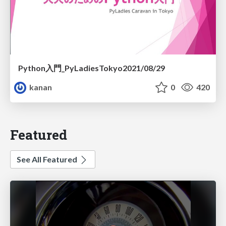
Python入門_PyLadiesTokyo2021/08/29
kanan
0
420
Featured
See All Featured