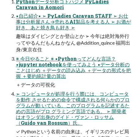
Pythonデータ分析コトハジメ PyLadies
Caravan in Aomori
▪自己紹介▪ ➢ PyLadies Caravan STAFF ➢ お仕
事は分析屋さん→売れるAI製品を考える人 ➢ お酒が
好き、あと焼き鳥も好き ➢
趣味はダイビングとか登山とか ➢ 今年は絶対海外行
ってやるんだもんね かなん @Addition_quince 福岡出
身/東京在住
※ 今日やること ※ ▪Pythonってどんな言語？
▪jupyter notebookを使ってみよう ▪データ分析の
ことはじめ ＋データの読み込み ＋データの形式を把
握 ＋要約統計量の算出
＋データの可視化
➢ コンピュータが処理を行う際には、コンピュータ
を動作 させるための命令で構成される何らかのプロ
グラムが動 いている。このプログラムを記述するた
めの言語がプロ グラミング言語である。 ➢ 開発者
はオランダ出身のグイド・ヴァン・ロッサム
（Guido van Rossum）氏。
✓ Pythonという名前の由来は、イギリスのテレビ局