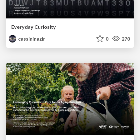
Everyday Curiosity
cassininazir
0
270