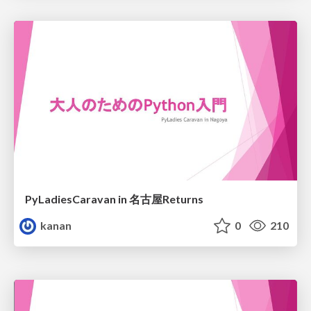
PyLadiesCaravan in 名古屋Returns
kanan
0
210