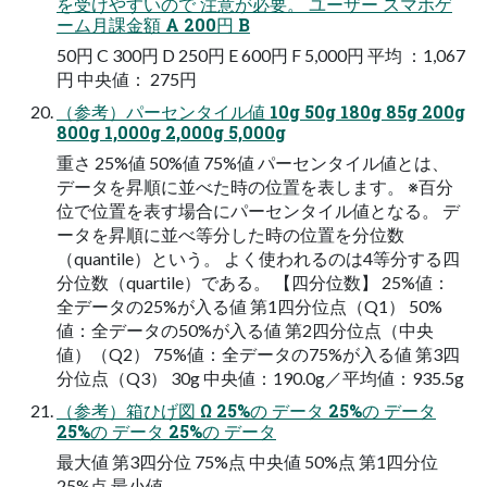
を受けやすいので 注意が必要。 ユーザー スマホゲ
ーム月課金額 A 200円 B
50円 C 300円 D 250円 E 600円 F 5,000円 平均 ：1,067
円 中央値： 275円
（参考）パーセンタイル値 10g 50g 180g 85g 200g
800g 1,000g 2,000g 5,000g
重さ 25%値 50%値 75%値 パーセンタイル値とは、
データを昇順に並べた時の位置を表します。 ※百分
位で位置を表す場合にパーセンタイル値となる。 デ
ータを昇順に並べ等分した時の位置を分位数
（quantile）という。 よく使われるのは4等分する四
分位数（quartile）である。 【四分位数】 25%値：
全データの25%が入る値 第1四分位点（Q1） 50%
値：全データの50%が入る値 第2四分位点（中央
値）（Q2） 75%値：全データの75%が入る値 第3四
分位点（Q3） 30g 中央値：190.0g／平均値：935.5g
（参考）箱ひげ図 Ω 25%の データ 25%の データ
25%の データ 25%の データ
最大値 第3四分位 75%点 中央値 50%点 第1四分位
25%点 最小値