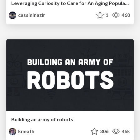
Leveraging Curiosity to Care for An Aging Population
cassininazir
1
460
Building an army of robots
kneath
306
46k