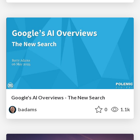
Google's AI Overviews - The New Search
badams
0
1.1k