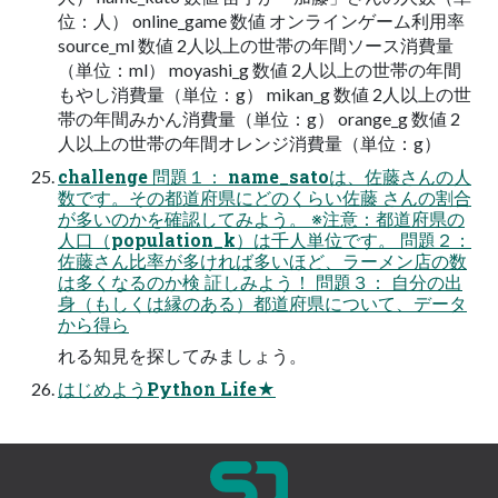
位：人） online_game 数値 オンラインゲーム利用率
source_ml 数値 2人以上の世帯の年間ソース消費量
（単位：ml） moyashi_g 数値 2人以上の世帯の年間
もやし消費量（単位：g） mikan_g 数値 2人以上の世
帯の年間みかん消費量（単位：g） orange_g 数値 2
人以上の世帯の年間オレンジ消費量（単位：g）
challenge 問題１： name_satoは、佐藤さんの人
数です。その都道府県にどのくらい佐藤 さんの割合
が多いのかを確認してみよう。 ※注意：都道府県の
人口（population_k）は千人単位です。 問題２：
佐藤さん比率が多ければ多いほど、ラーメン店の数
は多くなるのか検 証しみよう！ 問題３： 自分の出
身（もしくは縁のある）都道府県について、データ
から得ら
れる知見を探してみましょう。
はじめようPython Life★