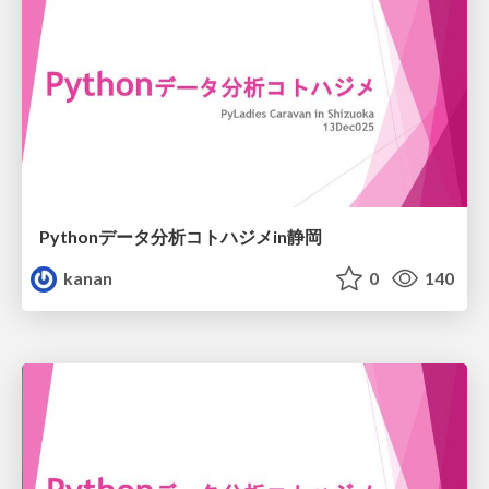
Pythonデータ分析コトハジメin静岡
kanan
0
140