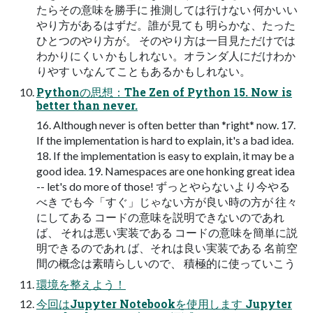
たらその意味を勝手に 推測しては行けない 何かいい
やり方があるはずだ。誰が見ても 明らかな、たった
ひとつのやり方が。 そのやり方は一目見ただけでは
わかりにくい かもしれない。オランダ人にだけわか
りやす いなんてこともあるかもしれない。
Pythonの思想：The Zen of Python 15. Now is
better than never.
16. Although never is often better than *right* now. 17.
If the implementation is hard to explain, it's a bad idea.
18. If the implementation is easy to explain, it may be a
good idea. 19. Namespaces are one honking great idea
-- let's do more of those! ずっとやらないより今やる
べき でも今「すぐ」じゃない方が良い時の方が 往々
にしてある コードの意味を説明できないのであれ
ば、 それは悪い実装である コードの意味を簡単に説
明できるのであれ ば、それは良い実装である 名前空
間の概念は素晴らしいので、 積極的に使っていこう
環境を整えよう！
今回はJupyter Notebookを使用します Jupyter