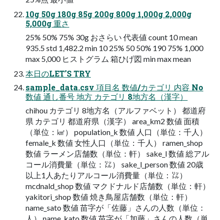
10g 50g 180g 85g 200g 800g 1,000g 2,000g
5,000g 重さ
25% 50% 75% 30g おさらい 代表値 count 10 mean
935.5 std 1,482.2 min 10 25% 50 50% 190 75% 1,000
max 5,000 ヒストグラム 箱ひげ図 min max mean
本日のLET'S TRY
sample_data.csv 項目名 数値/カテゴリ 内容 No
数値 通し番号 地方 カテゴリ 8地方名（漢字）
chihou カテゴリ 8地方名（アルファベット） 都道府
県 カテゴリ 都道府県（漢字） area_km2 数値 面積
（単位：㎢） population_k 数値 人口（単位：千人）
female_k 数値 女性人口（単位：千人） ramen_shop
数値 ラーメン店舗数（単位：軒） sake_l 数値 総アル
コール消費量（単位：㍑） sake_l_person 数値 20歳
以上1人あたりアルコール消費量（単位：㍑）
mcdnald_shop 数値 マクドナルド店舗数（単位：軒）
yakitori_shop 数値 焼き鳥屋店舗数（単位：軒）
name_sato 数値 苗字が「佐藤」さんの人数（単位：
人） name_kato 数値 苗字が「加藤」さんの人数（単