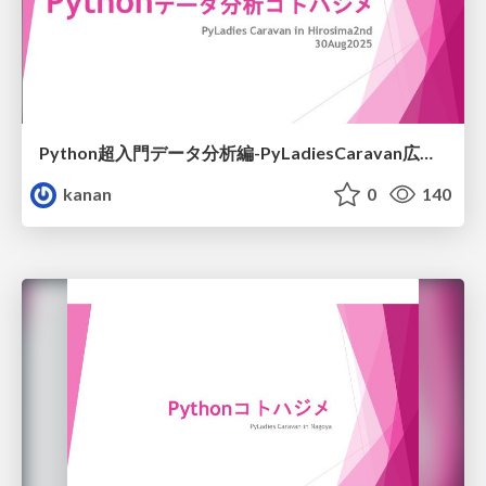
Python超入門データ分析編-PyLadiesCaravan広島2nd-
kanan
0
140