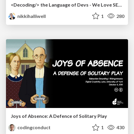
<Decoding/> the Language of Devs - We Love SEO 2024
nikkihalliwell
1
280
Joys of Absence: A Defence of Solitary Play
codingconduct
1
430