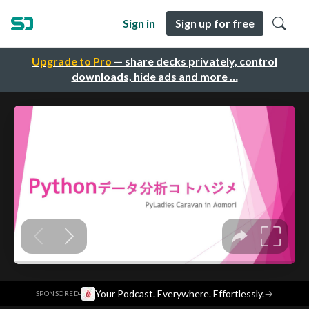
Sign in
Sign up for free
Upgrade to Pro
— share decks privately, control
downloads, hide ads and more …
·
Your Podcast. Everywhere. Effortlessly.
→
SPONSORED