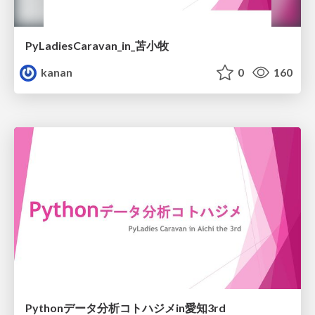
PyLadiesCaravan_in_苫小牧
kanan
0
160
Pythonデータ分析コトハジメin愛知3rd