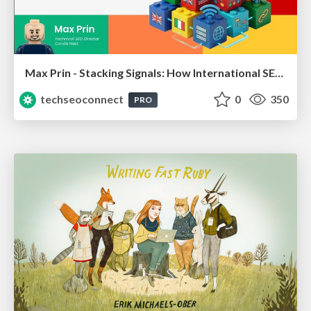
Max Prin - Stacking Signals: How International SEO Comes Together (And Falls Apart)
techseoconnect
0
350
PRO