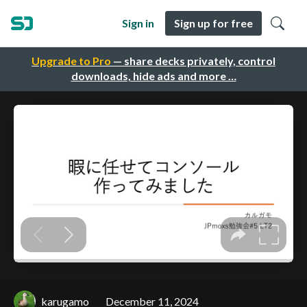
Sign in
Sign up for free
Upgrade to Pro
— share decks privately, control
downloads, hide ads and more …
karugamo
December 11, 2024