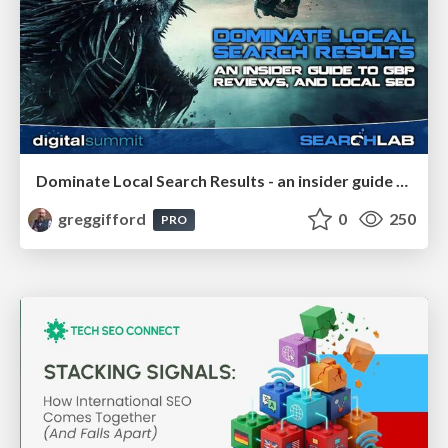
Dominate Local Search Results - an insider guide to GBP, reviews, and Local SEO
greggifford
0
250
PRO