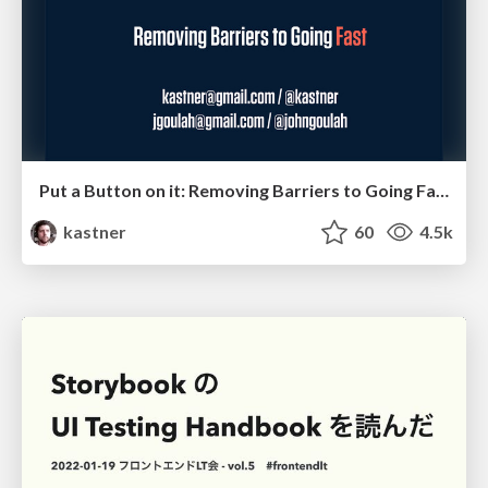
Put a Button on it: Removing Barriers to Going Fast.
kastner
60
4.5k