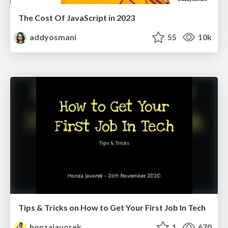
The Cost Of JavaScript in 2023
addyosmani
55
10k
Tips & Tricks on How to Get Your First Job In Tech
honzajavorek
1
670