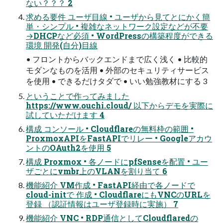
ない？？？ 2
求める要件 ユーザ目線 • ユーザから見てとにかく簡
単・シンプル • 複雑なネットワーク設定などが不要
→DHCPなど必須 • WordPressの構築程度ができる
環境 開発(自分)目線
• フロントからバックエンドまで広く浅く • 比較的
モダンなものを活用 • 外部のセキュリティサービス
を使用 • できるだけタダで • いい勉強教材にする 3
ということで作ってみました
https://www.ouchi.cloud/ 以下からデモを実際に
試していただけます 4
構成 コンソール • Cloudflareの無料枠の範囲 •
ProxmoxAPIをFastAPIでリレー • Googleアカウ
ントのOAuth2を使用 5
構成 Proxmox • 各ノードにpfSenseを配置 • ユー
ザごとにvmbr上のVLANを割り当て 6
機能紹介 VM作成 • FastAPI経由で各ノードで
cloud-initで 作成 • CloudflareにもVNCのURLを
登録 （認証情報はユーザ登録時に実施） 7
機能紹介 VNC • RDP通信としてCloudflaredの