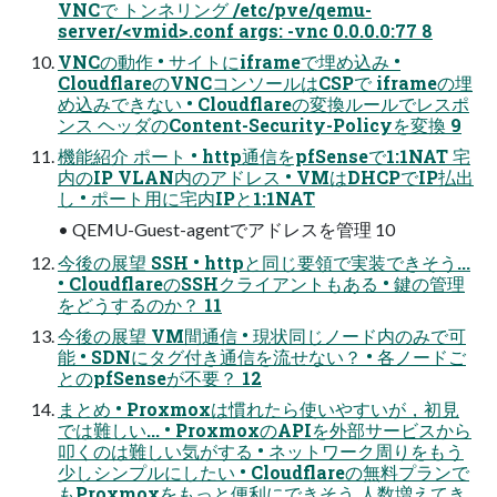
VNCで トンネリング /etc/pve/qemu-
server/<vmid>.conf args: -vnc 0.0.0.0:77 8
VNCの動作 • サイトにiframeで埋め込み •
CloudflareのVNCコンソールはCSPで iframeの埋
め込みできない • Cloudflareの変換ルールでレスポ
ンス ヘッダのContent-Security-Policyを変換 9
機能紹介 ポート • http通信をpfSenseで1:1NAT 宅
内のIP VLAN内のアドレス • VMはDHCPでIP払出
し • ポート用に宅内IPと1:1NAT
• QEMU-Guest-agentでアドレスを管理 10
今後の展望 SSH • httpと同じ要領で実装できそう...
• CloudflareのSSHクライアントもある • 鍵の管理
をどうするのか？ 11
今後の展望 VM間通信 • 現状同じノード内のみで可
能 • SDNにタグ付き通信を流せない？ • 各ノードご
とのpfSenseが不要？ 12
まとめ • Proxmoxは慣れたら使いやすいが，初見
では難しい... • ProxmoxのAPIを外部サービスから
叩くのは難しい気がする • ネットワーク周りをもう
少しシンプルにしたい • Cloudflareの無料プランで
もProxmoxをもっと便利にできそう 人数増えてき