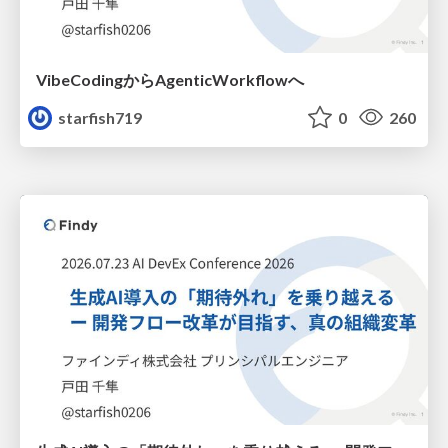
VibeCodingからAgenticWorkflowへ
starfish719
0
260