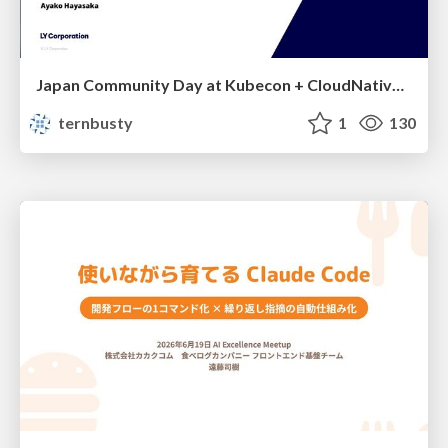
Japan Community Day at Kubecon + CloudNativeCon Japan 2026: Learning Container Privilege Control by Building My Own Low-Level Container Runtime
ternbusty
1
130