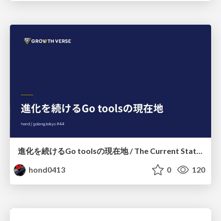
進化を続けるGo toolsの現在地 / The Current State of Ever-Evolving Go Tools
hond0413
0
120