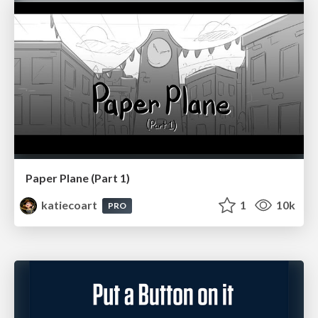
Paper Plane (Part 1)
katiecoart
1
10k
PRO