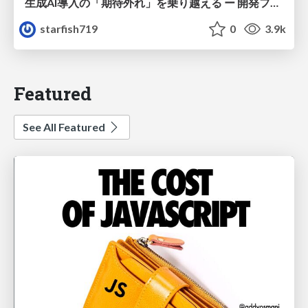
生成AI導入の「期待外れ」を乗り越える ー 開発フロー改革が目指す、真の組織変革
starfish719
0
3.9k
Featured
See All Featured