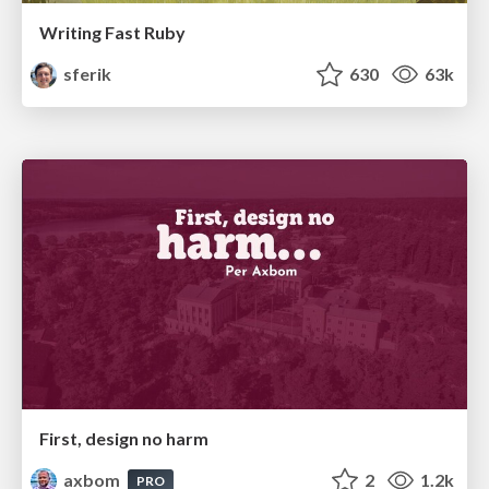
Writing Fast Ruby
sferik
630
63k
First, design no harm
axbom
2
1.2k
PRO