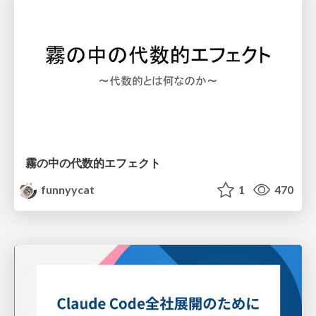
霧の中の代数的エフェクト
funnyycat
1
470