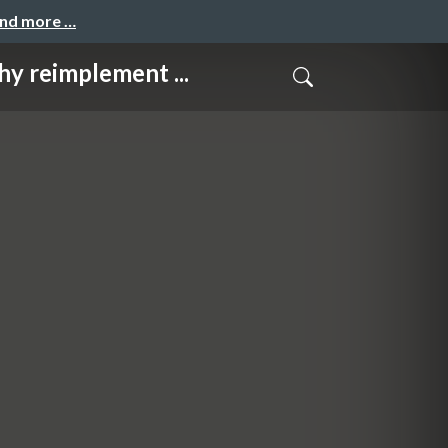
and more …
mplement ...