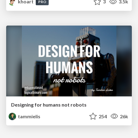
khoart
3
3.5k
PRO
Designing for humans not robots
tammielis
254
26k