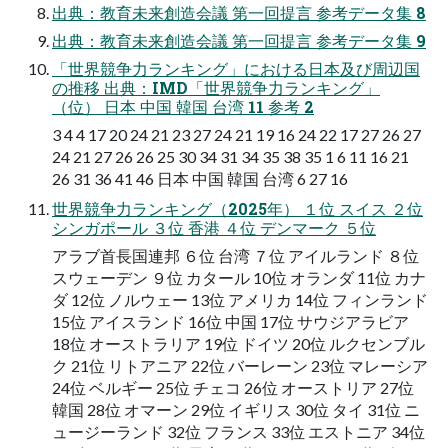
出典：教育未来創造会議 第一回提言 参考データ集 8
出典：教育未来創造会議 第一回提言 参考データ集 9
「世界競争力ランキング」における日本及び周辺国
の推移 出典：IMD「世界競争力ランキング」
（位） 日本 中国 韓国 台湾 11 参考 2
3 4 4 17 20 24 21 23 27 24 21 19 16 24 22 17 27 26 27
24 21 27 26 26 25 30 34 31 34 35 38 35 1 6 11 16 21
26 31 36 41 46 日本 中国 韓国 台湾 6 27 16
世界競争力ランキング（2025年） １位 スイス ２位
シンガポール ３位 香港 ４位 デンマーク ５位
アラブ首長国連邦 ６位 台湾 ７位 アイルランド ８位
スウェーデン ９位 カタール 10位 オランダ 11位 カナ
ダ 12位 ノルウェー 13位 アメリカ 14位 フィンランド
15位 アイスランド 16位 中国 17位 サウジアラビア
18位 オーストラリア 19位 ドイツ 20位 ルクセンブル
ク 21位 リトアニア 22位 バーレーン 23位 マレーシア
24位 ベルギー 25位 チェコ 26位 オーストリア 27位
韓国 28位 オマーン 29位 イギリス 30位 タイ 31位 ニ
ュージーランド 32位 フランス 33位 エストニア 34位