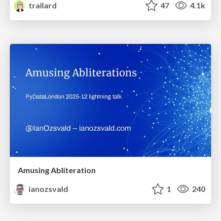
trallard
47
4.1k
Amusing Abliteration
ianozsvald
1
240