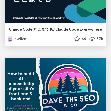
Claude Code どこまでも/ Claude Code Everywhere
nwiizo
66
57k