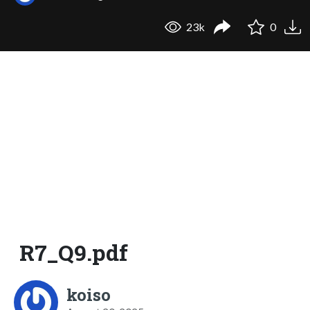
23k
0
R7_Q9.pdf
koiso