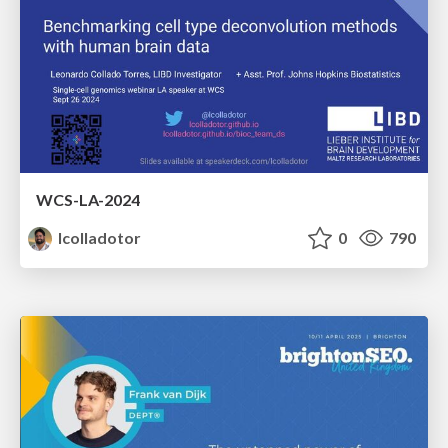
WCS-LA-2024
lcolladotor
0
790