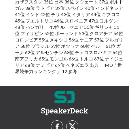
カザフスタン 35位 日本 36位 クウェート 37位 ポルト
ガル 38位 ラトビア 39位 スペイン 40位 インドネシア
41位 インド 42位 チリ 43位 イタリア 44位 キプロス
45位 プエルトリコ 46位 スロベニア 47位 ヨルダン
48位 ハンガリー 49位 ルーマニア 50位 ギリシャ 51
位 フィリピン 52位 ポーランド 53位 クロアチア 54位
コロンビア 55位 メキシコ 56位 ケニア 57位 ブルガリ
ア 58位 ブラジル 59位 ボツワナ 60位 ペルー 61位 ガ
ーナ 62位 アルゼンチン 63位 チェコスロバキア 64位
南アフリカ 65位 モンゴル 66位 トルコ 67位 ナイジェ
リア 68位 ナミビア 69位 ベネズエラ 出典：IMD「世
界競争力ランキング」 12 参考
SpeakerDeck