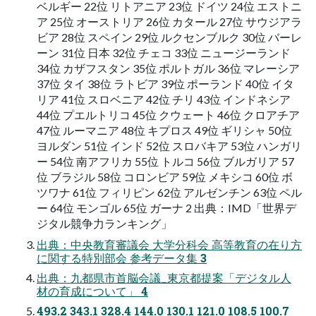
ベルギー 22位 リトアニア 23位 ドイツ 24位 エストニ
ア 25位 オーストリア 26位 カタール 27位 サウジアラ
ビア 28位 スペイン 29位 ルクセンブルク 30位 バーレ
ーン 31位 日本 32位 チェコ 33位 ニュージーランド
34位 カザフスタン 35位 ポルトガル 36位 マレーシア
37位 タイ 38位 ラトビア 39位 ポーランド 40位 イタ
リア 41位 スロベニア 42位 チリ 43位 インドネシア
44位 プエルトリコ 45位 クウェート 46位 クロアチア
47位 ルーマニア 48位 キプロス 49位 ギリシャ 50位
ヨルダン 51位 インド 52位 スロバキア 53位 ハンガリ
ー 54位 南アフリカ 55位 トルコ 56位 ブルガリア 57
位 ブラジル 58位 コロンビア 59位 メキシコ 60位 ボ
ツワナ 61位 フィリピン 62位 アルゼンチン 63位 ペル
ー 64位 モンゴル 65位 ガーナ 2 出典：IMD「世界デ
ジタル競争力ランキング」
出典：中央教育審議会 大学分科会 高等教育の在り方
に関する特別部会 参考データ集 3
出典：九都県市首脳会議_東京都提案「デジタル人
材の育成について」 4
493.2 343.1 328.4 144.0 130.1 121.0 108.5 100.7