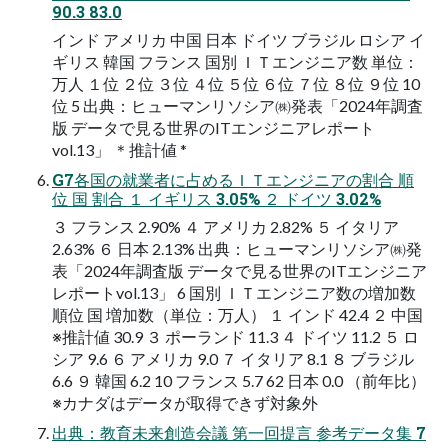
90.3 83.0
インド アメリカ 中国 日本 ドイツ ブラジル ロシア イ
ギリス 韓国 フランス 国別 ＩＴエンジニア数 単位：
万人 １位 ２位 ３位 ４位 ５位 ６位 ７位 ８位 ９位 10
位 5 出典：ヒューマンリソシア㈱発表「2024年調査
版 データで見る世界のITエンジニアレポート
vol.13」 ＊推計値 *
G7各国の就業者に占めるＩＴエンジニアの割合 順
位 国 割合 １ イギリス 3.05% ２ ドイツ 3.02%
３ フランス 2.90% ４ アメリカ 2.82% ５ イタリア
2.63% ６ 日本 2.13% 出典：ヒューマンリソシア㈱発
表「2024年調査版 データで見る世界のITエンジニア
レポートvol.13」 6 国別 ＩＴエンジニア数の増加数
順位 国 増加数（単位：万人） １ インド 42.4 ２ 中国
※推計値 30.9 ３ ポーランド 11.3 ４ ドイツ 11.2 ５ ロ
シア 9.6 ６ アメリカ 9.0 ７ イタリア 8.1 ８ ブラジル
6.6 ９ 韓国 6.2 10 フランス 5.7 62 日本 0.0 （前年比）
※カナダはデータが取得できず対象外
出典：教育未来創造会議 第一回提言 参考データ集 7