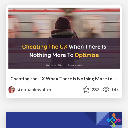
Cheating the UX When There Is Nothing More to Optimize - PixelPioneers
stephaniewalter
287
14k