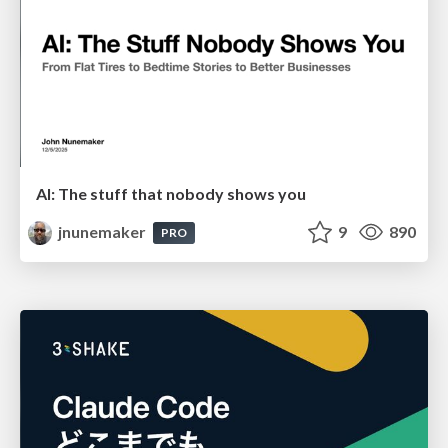
AI: The stuff that nobody shows you
jnunemaker
9
890
PRO