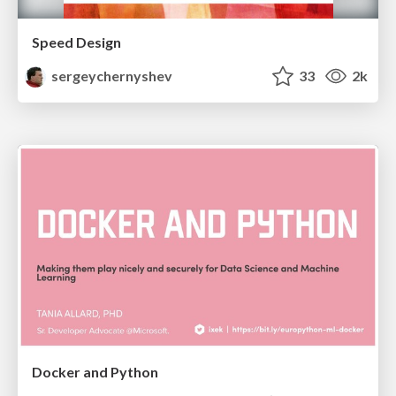
Speed Design
sergeychernyshev
33
2k
Docker and Python