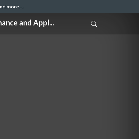
and more …
 and Appl...