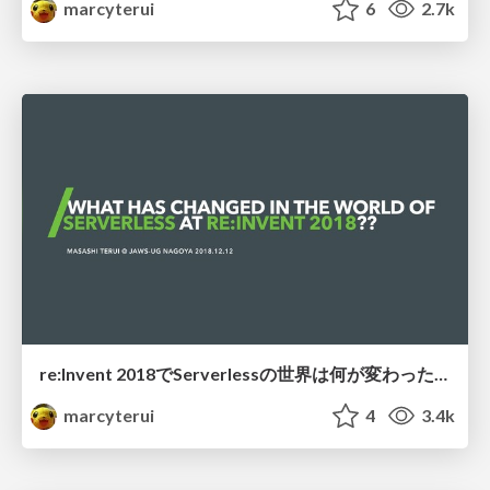
marcyterui
6
2.7k
re:Invent 2018でServerlessの世界は何が変わったか / What has changed in the world of Serverless at re:Invent 2018??
marcyterui
4
3.4k