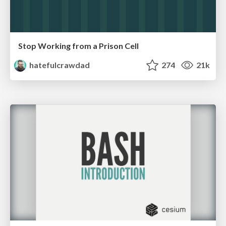
Stop Working from a Prison Cell
hatefulcrawdad
274
21k