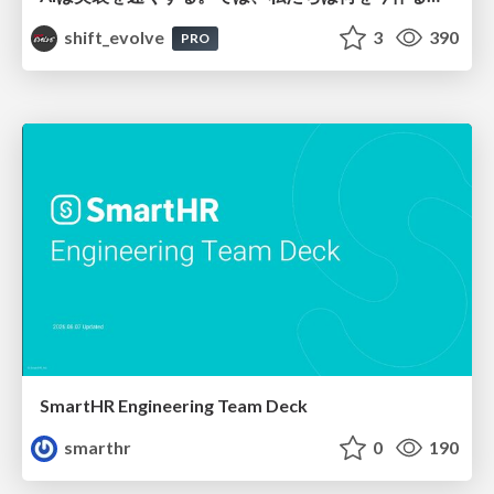
shift_evolve
3
390
PRO
SmartHR Engineering Team Deck
smarthr
0
190