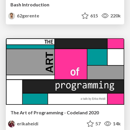
Bash Introduction
62gerente
615
220k
The Art of Programming - Codeland 2020
erikaheidi
57
14k