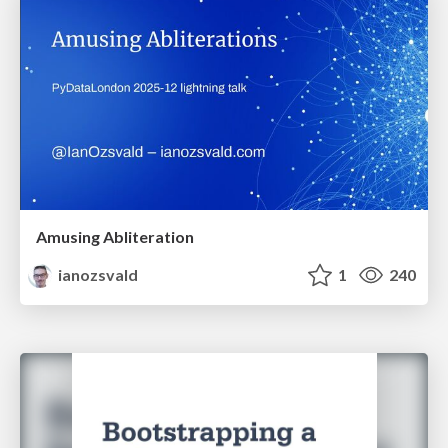
Amusing Abliteration
ianozsvald
1
240