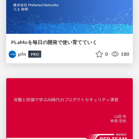
PLaMoを毎日の開発で使い育てていく
pfn
0
180
PRO