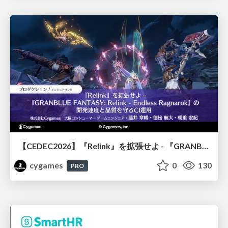
【CEDEC2026】『Relink』を拡張せよ - 『GRANBLUE FANTASY: Relink - Endless Ragnarok』の開発速度と品質を守るCI運用
cygames
0
130
PRO