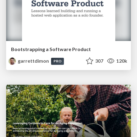
Bootstrapping a Software Product
garrettdimon
307
120k
PRO