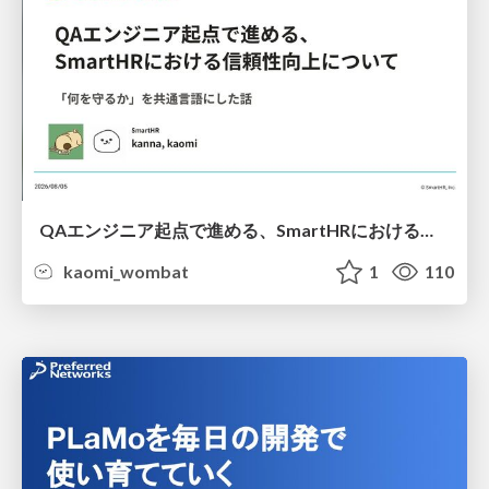
QAエンジニア起点で進める、SmartHRにおける信頼性向上について
kaomi_wombat
1
110