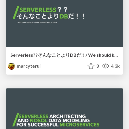
Serverless??そんなことよりDBだ!! / We should know Databases before Serverless
marcyterui
3
4.3k