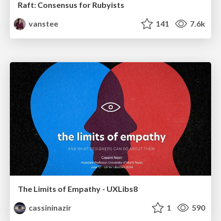
Raft: Consensus for Rubyists
vanstee
141
7.6k
The Limits of Empathy - UXLibs8
cassininazir
1
590