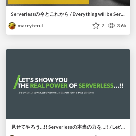
Serverlessの今とこれから / Everything will be Serverless
marcyterui
7
3.6k
見せてやろう…!! Serverlessの本当の力を…!! / Let’s show you the real power of serverless…!!