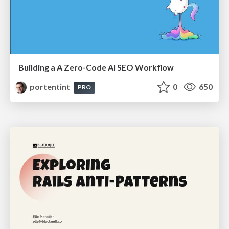
Building a A Zero-Code AI SEO Workflow
portentint
0
650
PRO