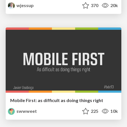
wjessup
370
20k
Mobile First: as difficult as doing things right
swwweet
225
10k