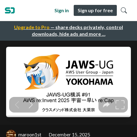
Sign in
Sign up for free
Upgrade to Pro
— share decks privately, control
downloads, hide ads and more …
maroon1st
December 15, 2025