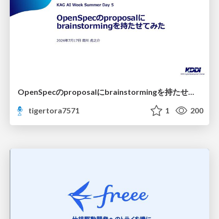
OpenSpecのproposalにbrainstormingを持たせてみた
tigertora7571
1
200