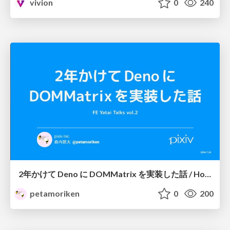
vivion
0
240
2年かけて Deno に DOMMatrix を実装した話 / How I implemented DOMMatrix in Deno over two years
petamoriken
0
200