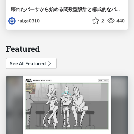
壊れたパーサから始める関数型設計と構成的なパーサ #fp_matsuri
raiga0310
2
440
Featured
See All Featured