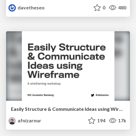
davetheseo
0
480
Easily Structure & Communicate Ideas using Wireframe
afnizarnur
194
17k