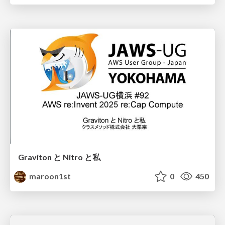
Graviton と Nitro と私
maroon1st
0
450