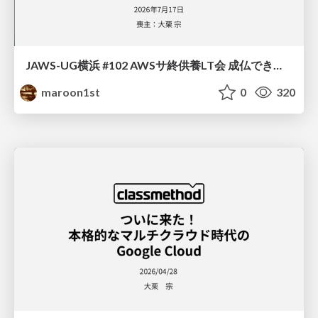
JAWS-UG横浜 #102 AWSサ終供養LT会 成仏できない AWS サービスたち 〜本日、三体供養します〜
maroon1st
0
320