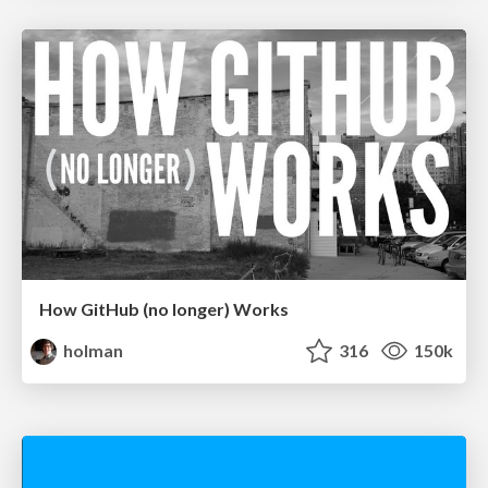
How GitHub (no longer) Works
holman
316
150k