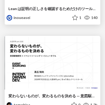
Lean は証明の正しさを確認するためだけのツールって思ってませんか？
inoueasei
1
140
変わらないものが、変わるものを決める — 意図駆動開発 × イベントソーシング × イミュータブル | What Doesn't Change Decides What Can — IDD × Event Sourcing × Immutability
tomohisa
0
1.2k