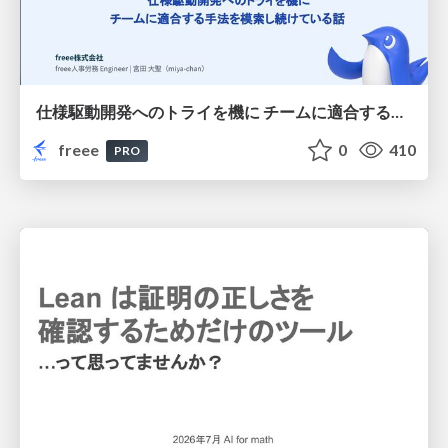
仕様駆動開発へのトライを機に チームに適合する手法を模索し続けている話
freee
0
410
PRO