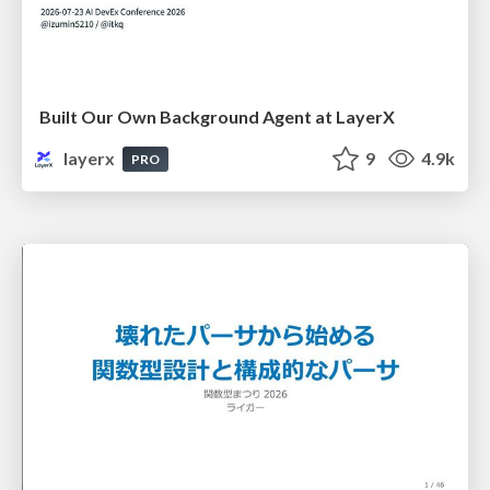
Built Our Own Background Agent at LayerX
layerx
9
4.9k
PRO