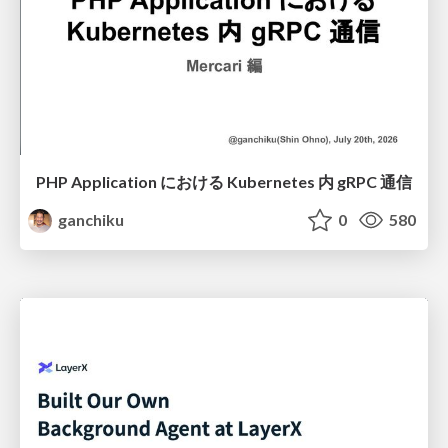
PHP Application における Kubernetes 内 gRPC 通信
ganchiku
0
580