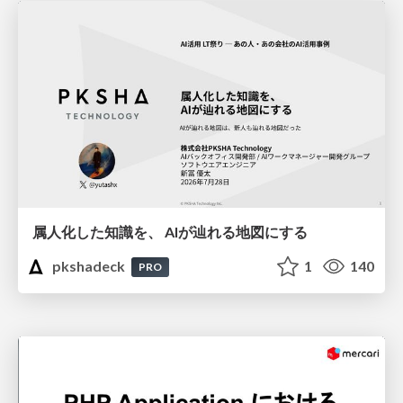
属人化した知識を、 AIが辿れる地図にする
pkshadeck
1
140
PRO