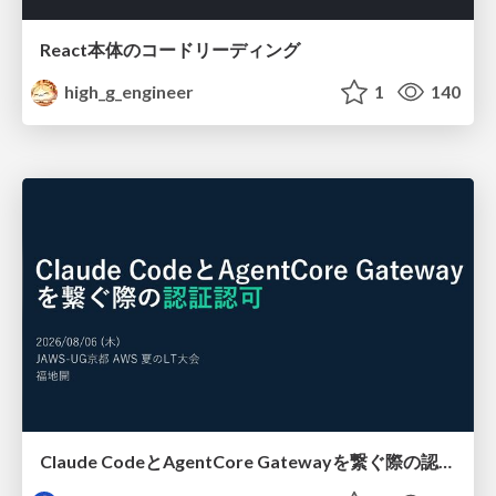
React本体のコードリーディング
high_g_engineer
1
140
Claude CodeとAgentCore Gatewayを繋ぐ際の認証認可 / Authentication and authorization when connecting Claude Code with AgentCore Gateway