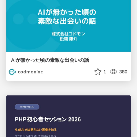
AIが無かった頃の素敵な出会いの話
codmoninc
1
380