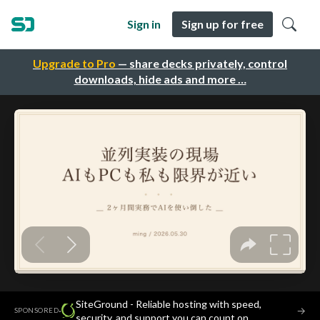
Sign in
Sign up for free
Upgrade to Pro
— share decks privately, control
downloads, hide ads and more …
SiteGround - Reliable hosting with speed,
·
→
SPONSORED
security, and support you can count on.