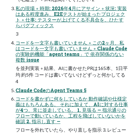
私の現場 ◦ 時期: 2026年4月にアサイン ◦ 状況: 実装
はある程度進み、E2Eテストが始まったプロジェク
ト ◦ 仕事: テスターが上げてくる不具合を、ひたす
らバグフィックス
3
コードを一文字も書いていません ◦ この2ヶ月、私
はコードを一文字も書いていません ◦ Claude Code
の実験的機能「agent teams」で 依存関係のない
複数 issue
を並列実装 ◦ 結果、AIに書かせたPRは165本、1日平
均 約5件 コードは書いてないけどずっと何かしてる
4
Claude CodeのAgent Teams 5
コードを書かずに何をしているか 動作確認や仕様定
義はもちろんある。 それに加えて、AIに対する仕事
が4つ、常に並走している。 1. 見張る — 指示通りの
フローで動いているか、工程を飛ばしていないかを
確認 2. 指示し直す —
フローを外れていたら、やり直しを指示 3. レビュー