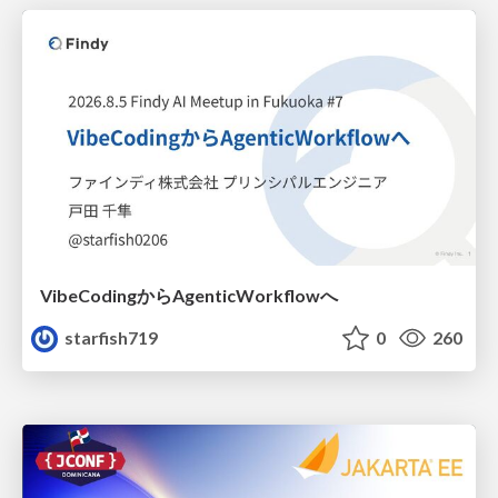
VibeCodingからAgenticWorkflowへ
starfish719
0
260