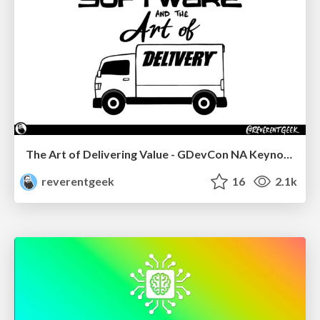
The Art of Delivering Value - GDevCon NA Keynote
reverentgeek
16
2.1k